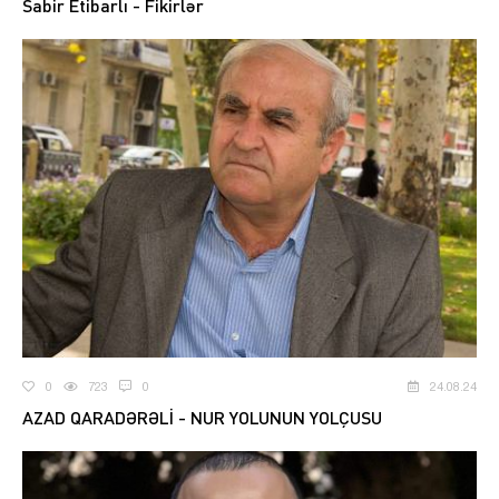
Sabir Etibarlı - Fikirlər
0
723
0
24.08.24
AZAD QARADƏRƏLİ - NUR YOLUNUN YOLÇUSU