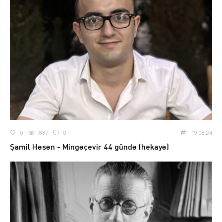
0
837
0
19.08.24
Şamil Həsən - Mingəçevir 44 gündə (hekayə)