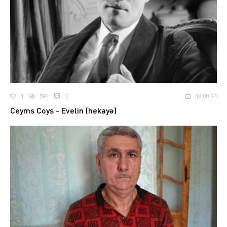
1
591
0
19.08.24
Ceyms Coys - Evelin (hekayə)