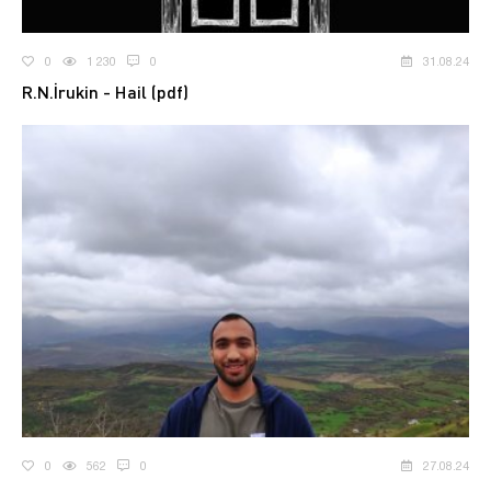
0
1 230
0
31.08.24
R.N.İrukin - Hail (pdf)
0
562
0
27.08.24