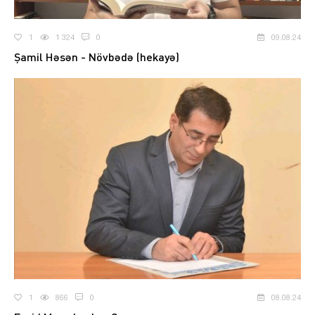
1
1 324
0
09.08.24
Şamil Həsən - Növbədə (hekayə)
1
866
0
08.08.24