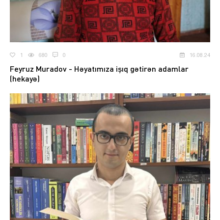
1
680
0
16.08.24
Feyruz Muradov - Həyatımıza işıq gətirən adamlar
(hekayə)