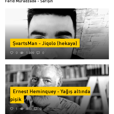
Fərid Muradzadə - Sarışın
ŞvartsMan - Jiqolo (hekayə)
0
1 399
0
Ernest Heminquey - Yağış altında
pişik
1
900
0