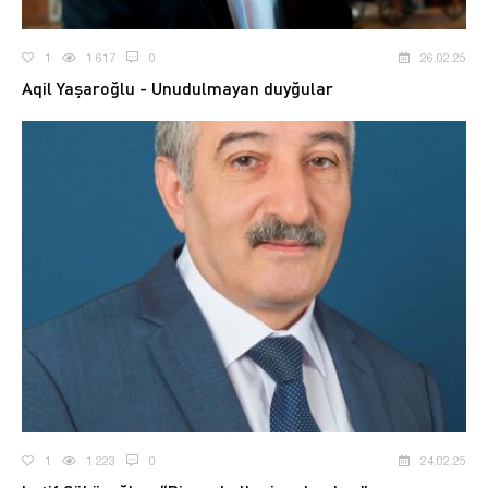
1
1 617
0
26.02.25
Aqil Yaşaroğlu - Unudulmayan duyğular
1
1 223
0
24.02.25