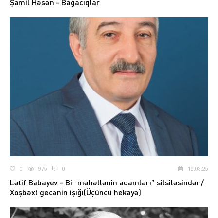
Şamil Həsən - Bağacıqlar
0
975
0
19.03.25
Lətif Babayev - Bir məhəllənin adamları” silsiləsindən/
Xoşbəxt gecənin işığı(Üçüncü hekayə)