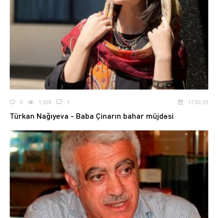
5
1 529
1
17.03.25
Türkan Nağıyeva - Baba Çinarın bahar müjdəsi