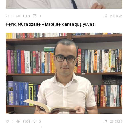
0
1 321
0
29.03.25
Fərid Muradzadə - Babildə qaranquş yuvası
1
1 669
0
29.03.25