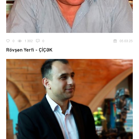
0
1 302
0
05.03.25
Rövşən Yerfi - ÇİÇƏK