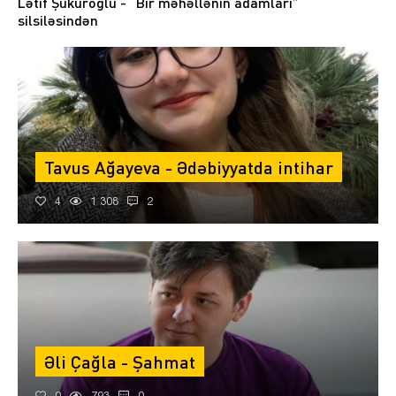
Lətif Şüküroğlu - “Bir məhəllənin adamları”
silsiləsindən
Tavus Ağayeva - Ədəbiyyatda intihar
4
1 308
2
Əli Çağla - Şahmat