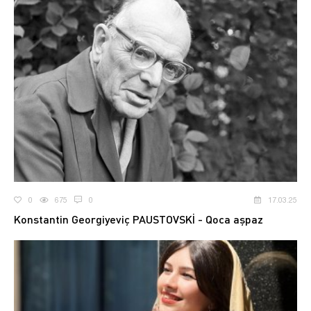
0
675
0
17.03.25
Konstantin Georgiyeviç PAUSTOVSKİ - Qoca aşpaz