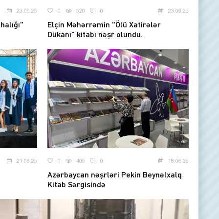
23.09.25
0
520
0
23.09.25
halığı"
Elçin Məhərrəmin "Ölü Xatirələr
Dükanı" kitabı nəşr olundu.
21.06.25
0
405
0
18.06.25
Azərbaycan nəşrləri Pekin Beynəlxalq
Kitab Sərgisində