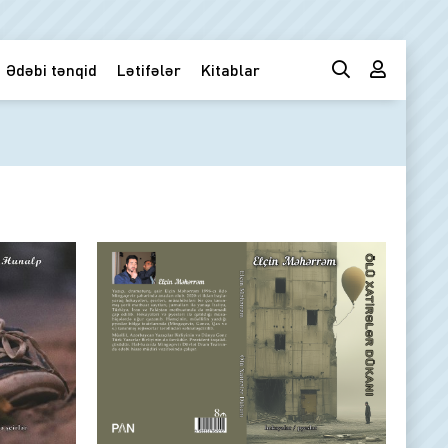
Ədəbi tənqid
Lətifələr
Kitablar