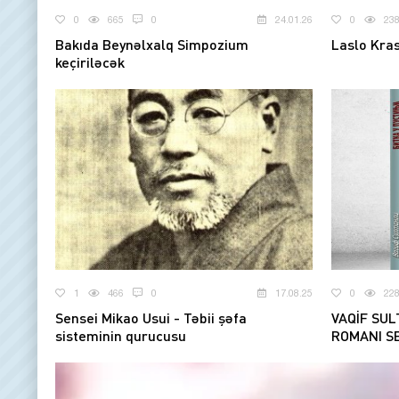
0
665
0
24.01.26
0
23
Bakıda Beynəlxalq Simpozium
Laslo Kras
keçiriləcək
1
466
0
17.08.25
0
22
Sensei Mikao Usui - Təbii şəfa
VAQİF SUL
sisteminin qurucusu
ROMANI SE