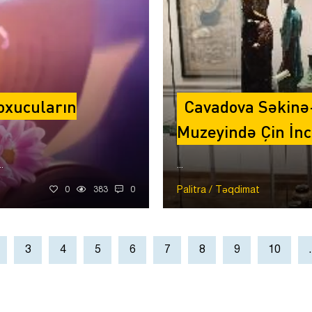
 oxucuların
Cavadova Səkinə-
Muzeyində Çin İn
.
...
Palitra / Təqdimat
0
383
0
3
4
5
6
7
8
9
10
.