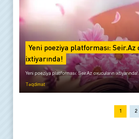
Yeni poeziya platforması: Seir.Az
ixtiyarında!
Yeni poeziya platforması: Seir.Az oxucuların ixtiyarında!..
Təqdimat
1
2