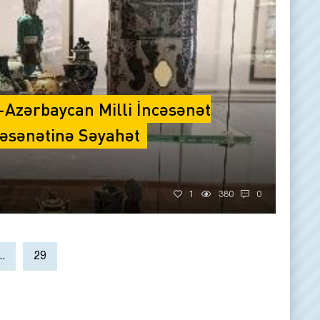
Azərbaycan Milli İncəsənət
cəsənətinə Səyahət
1
380
0
..
29