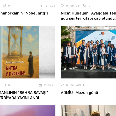
8
0
17.12.25
0
331
0
nahorkainin "Nobel nitq"i
Nicat Hunalpın "Ayaqqabı Tən
adlı şeirlər kitabı çap olundu.
8
0
29.07.25
0
443
0
TANLININ “SƏHRA SAVAŞI”
ADMİU- Məzun günü
RBİYADA YAYINLANDI