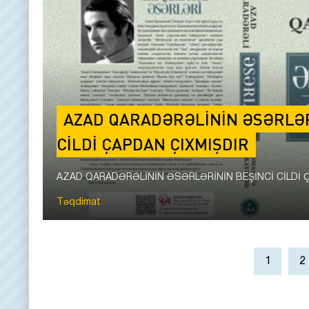
AZAD QARADƏRƏLİNİN ƏSƏRLƏR
CİLDİ ÇAPDAN ÇIXMIŞDIR
AZAD QARADƏRƏLİNİN ƏSƏRLƏRİNİN BEŞİNCİ CİLDİ ÇA
Təqdimat
1
2