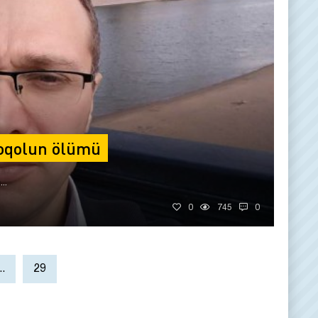
Qoqolun ölümü
..
0
745
0
..
29