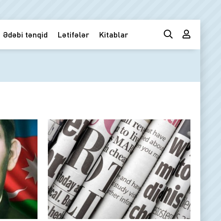
Ədəbi tənqid
Lətifələr
Kitablar