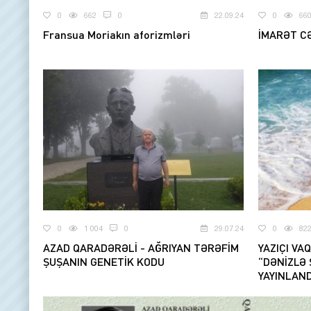
0
662
0
22.09.24
0
66
Fransua Moriakın aforizmləri
İMARƏT CƏ
0
1 004
0
29.07.24
0
82
AZAD QARADƏRƏLİ - AĞRIYAN TƏRƏFİM
YAZIÇI VA
ŞUŞANIN GENETİK KODU
“DƏNİZLƏ 
YAYINLAND