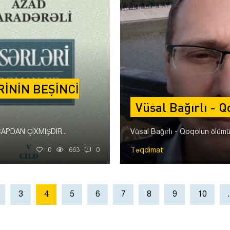
İNİN BEŞİNCİ
Vüsal Bağırlı - 
PDAN ÇIXMIŞDIR...
Vüsal Bağırlı - Qoqolun ölümü.
Təqdimat
0
663
0
3
4
5
6
7
8
9
10
.