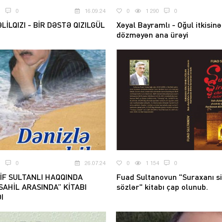
0
0
16.09.24
0
1 290
0
LİLQIZI - BİR DƏSTƏ QIZILGÜL
Xəyal Bayramlı - Oğul itkisinə
dözməyən ana ürəyi
2
0
26.07.24
0
1 154
0
QİF SULTANLI HAQQINDA
Fuad Sultanovun "Suraxanı sir
SAHİL ARASINDA” KİTABI
sözlər" kitabı çap olunub.
I