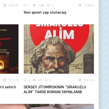
12.09.24
1
7 088
0
11.08.24
Yeni qəzet çap olunacaq.
15.07.24
0
870
0
12.07.24
li sehirli
SERGEY JİTOMİRSKİNİN “SİRAKUZLU
ALİM” TARİXİ ROMANI YAYINLANIB