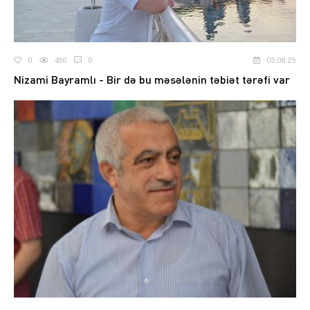
0
456
0
05.08.25
Nizami Bayramlı - Bir də bu məsələnin təbiət tərəfi var