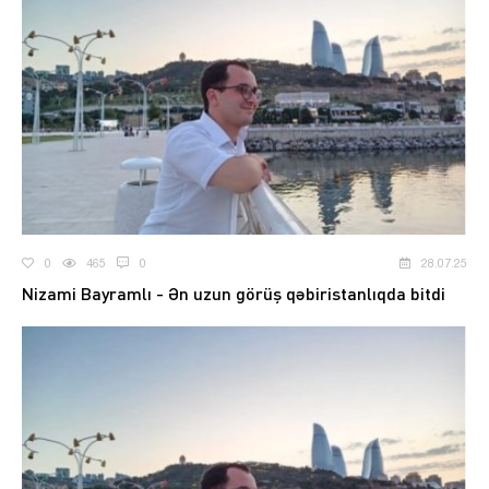
0
465
0
28.07.25
Nizami Bayramlı - Ən uzun görüş qəbiristanlıqda bitdi