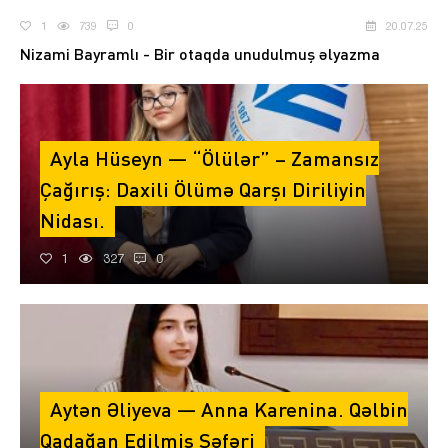
1
739
0
20.07.25
Nizami Bayramlı - Bir otaqda unudulmuş əlyazma
Ayla Hüseyn — “Ölülər” – Zamansız
Çağırış: Daxili Ölümə Qarşı Diriliyin
Nidası.
1
327
0
Aytən Əliyeva — Anna Karenina. Qəlbin
Qadağan Edilmiş Səfəri