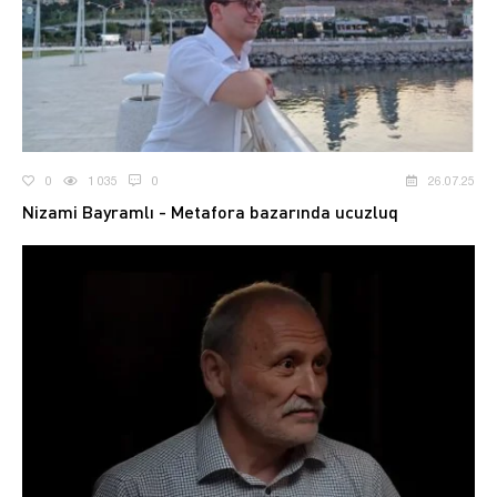
0
1 035
0
26.07.25
Nizami Bayramlı - Metafora bazarında ucuzluq