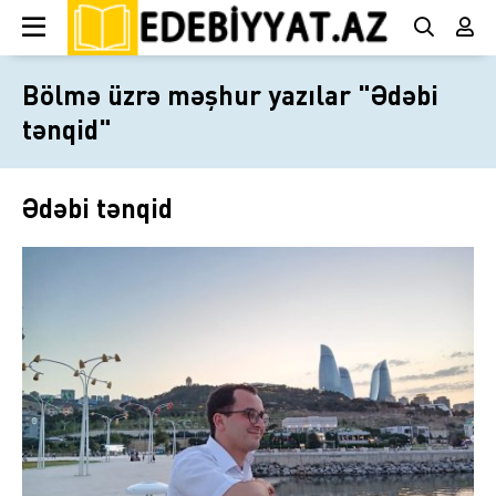
Bölmə üzrə məşhur yazılar "Ədəbi
tənqid"
Ədəbi tənqid