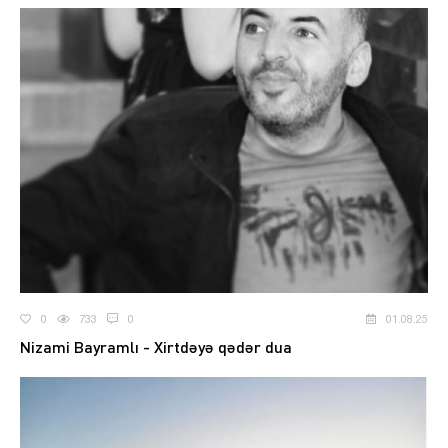
0
733
0
01.08.25
Nizami Bayramlı - Xirtdəyə qədər dua