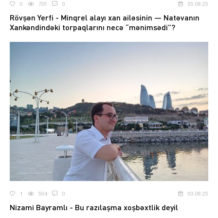
0
726
0
05.08.25
Rövşən Yerfi - Minqrel alayı xan ailəsinin — Natəvanın
Xankəndindəki torpaqlarını necə “mənimsədi”?
1
594
0
03.08.25
Nizami Bayramlı - Bu razılaşma xoşbəxtlik deyil