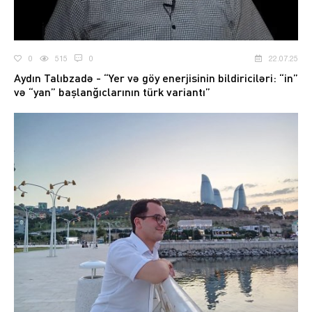
0
515
0
22.07.25
Aydın Talıbzadə - “Yer və göy enerjisinin bildiriciləri: “in”
və “yan” başlanğıclarının türk variantı”