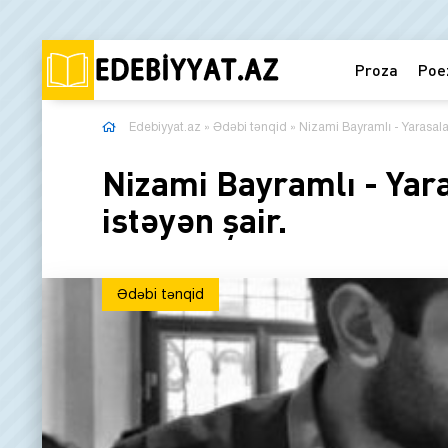
Proza
Poe
Edebiyyat.az
»
Ədəbi tənqid
» Nizami Bayramlı - Yarasalar
Nizami Bayramlı - Yara
istəyən şair.
Ədəbi tənqid