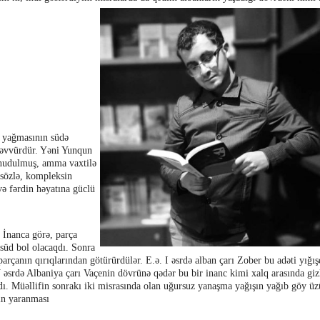
n yağmasının südə
əsəvvürdür. Yəni Yunqun
unudulmuş, amma vaxtilə
a sözlə, kompleksin
ə fərdin həyatına güclü
 İnanca görə, parça
 süd bol olacaqdı. Sonra
parçanın qırıqlarından götürürdülər. E.ə. I əsrdə alban çarı Zober bu adəti yığış
V əsrdə Albaniya çarı Vaçenin dövrünə qədər bu bir inanc kimi xalq arasında giz
dı. Müəllifin sonrakı iki misrasında olan uğursuz yanaşma yağışın yağıb göy ü
nın yaranması