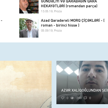
GÜNDƏLİYİ VƏ QARABAĞIN QARA
HEKAYƏTLƏRİ (romandan parça)
13.05.19, Proza
 -
Azad Qaradərəli MORQ ÇİÇƏKLƏRİ - (
roman - birinci hissə )
05.09.19, Proza
AZƏR XALİQOĞLUNDAN ŞEİ
0
299
0