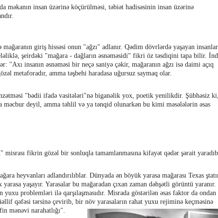
da məkanın insan üzərinə köçürülməsi, təbiət hadisəsinin insan üzərinə
ndır.
rə mağaranın giriş hissəsi onun "ağzı" adlanır. Qədim dövrlərdə yaşayan insanlar
əliklə, şeirdəki "mağara - dağların əsnəməsidi" fikri öz təsdiqini tapa bilir. İnd
r: "Axı insanın əsnəməsi bir neçə saniyə çəkir, mağaranın ağzı isə daimi açıq
 gözəl metaforadır, amma təşbehi haradasa uğursuz saymaq olar.
zətməsi "bədii ifadə vasitələri"nə biganəlik yox, poetik yenilikdir. Şübhəsiz ki
ğa məcbur deyil, amma təhlil və ya tənqid olunarkən bu kimi məsələlərin əsas
n" misrası fikrin gözəl bir sonluqla tamamlanmasına kifayət qədər şərait yaradıb
mağara heyvanları adlandırılıblar. Dünyada ən böyük yarasa mağarası Texas ştat
 yarasa yaşayır. Yarasalar bu mağaradan çıxan zaman dəhşətli görüntü yaranır.
ən yuxu problemləri ilə qarşılaşmasıdır. Misrada göstərilən əsas faktor da ondan
Müəllif qəfəsi tərsinə çevirib, bir növ yarasaların rahat yuxu rejiminə keçməsinə
in mənəvi narahatlığı".