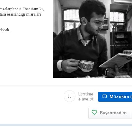
mzalardandır. İnanıram ki,
ara əsaslandığı misraları
edəcək.
Lentimə
Müzakirə
(
əlavə et
Bəyənmədim