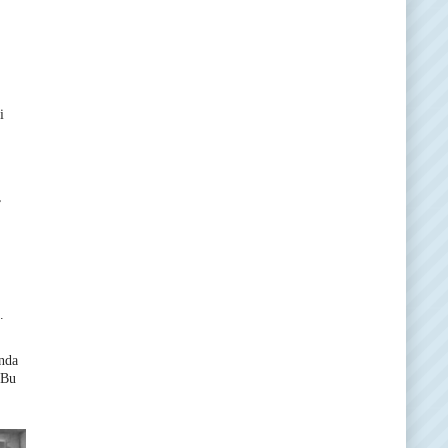
i
,
.
ında
 Bu