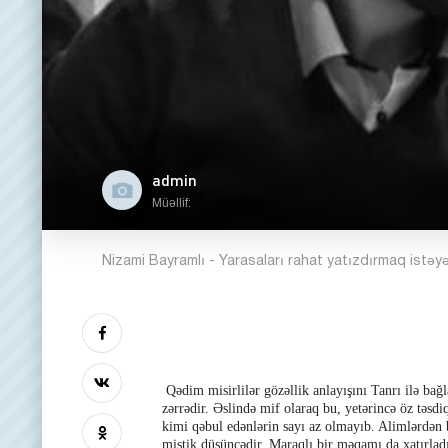
admin
Müəllif:
Nizami Bayramlı - Yarasaları rahat yatızdırmaq istəyə
Qədim misirlilər gözəllik anlayışını Tanrı ilə bağl
zərrədir. Əslində mif olaraq bu, yetərincə öz təsd
kimi qəbul edənlərin sayı az olmayıb. Alimlərdən b
mistik düşüncədir. Maraqlı bir məqamı da xatırlad