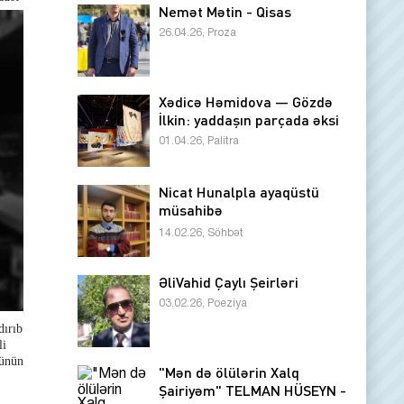
Nemət Mətin - Qisas
26.04.26, Proza
Xədicə Həmidova — Gözdə
İlkin: yaddaşın parçada əksi
01.04.26, Palitra
Nicat Hunalpla ayaqüstü
müsahibə
14.02.26, Söhbət
ƏliVahid Çaylı Şeirləri
03.02.26, Poeziya
dırıb
li
zünün
"Mən də ölülərin Xalq
Şairiyəm" TELMAN HÜSEYN -