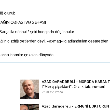
liğ olunub
AĞIN CƏFASI VƏ SƏFASI
ərçə ilə söhbət" şeiri haqqında düşüncələr
lın cızdığı xətlərdən deyil, «axmaq»lıq adlandırılan cəsarətdən
ənha insanlar çoxalan dünyada
AZAD QARADƏRƏLİ - MORQDA KARANT
(“Morq çiçəkləri”, 2-ci kitab, roman)
23.01.22, Proza
Azad Qaradərəli - ERMƏNİ DOKTORUN