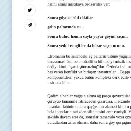
halını almış mistikaya bənzərlilik var:
Sonra göydən süd tökülər -
gəlin paltarında su...
Sonra bulud həmin suyla yuyar göyün saçını,
Sonra yeddi rəngli lentlə hörər saçın ucunu.
Elromanın bu şeirindəki ağ paltarın üstünə yağışı
bənzətməsi özü belə müəllifin bilmədiyi mistik t
dediyi kimi, "şəxsi şüursuzluq"dur. Özündə indi 
baş verən konflikt və birləşən təəssüratlar... Başq
komponentləri, yaxud bütün kompleks dərk edilə v
təsir edə bilər.
Qədim albanlar yağışın altına ağ parça qoyurdular.
çürüyüb tamamilə istifadədən çıxardısa, il ərzində
insanlar İlahinin onlara qayğısının əlaməti kimi o 
belə inancların tarixdən silinməsini əmr etmişdi. 
şəkildə davam etsə də, sonralar tamamilə yoxa çıx
buludlardan xilas olması, daha sonra göy qurşağı