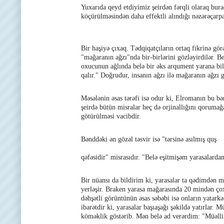
Yuxarıda qeyd etdiyimiz şeirdən fərqli olaraq bura
köçürülməsindən daha effektli alındığı nəzərəçarpa
Bir haşiyə çıxaq. Tədqiqatçıların ortaq fikrinə gö
"mağaranın ağzı"nda bir-birlərini gözləyirdilər. Bel
oxucunun ağlında belə bir əks arqument yarana bilə
qalır." Doğrudur, insanın ağzı ilə mağaranın ağzı
Məsələnin əsas tərəfi isə odur ki, Elromanın bu bən
şeirdə bütün misralar heç də orjinallığını qoruma
götürülməsi vacibdir.
Bənddəki ən gözəl təsvir isə "tərsinə asılmış quş
qəfəsidir" misrasıdır. "Belə eşitmişəm yarasalarda
Bir nüansı da bildirim ki, yarasalar ta qədimdən 
yerləşir. Braken yarasa mağarasında 20 mindən çox
dəhşətli görüntünün əsas səbəbi isə onların yatark
ibarətdir ki, yarasalar başıaşağı şəkildə yatırlar. 
köməklik göstərib. Mən belə ad verərdim: "Müəllif