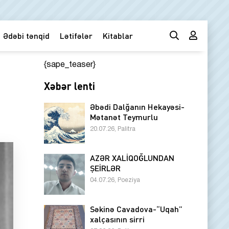
Ədəbi tənqid
Lətifələr
Kitablar
{sape_teaser}
Xəbər lenti
Əbədi Dalğanın Hekayəsi-
Mətanət Teymurlu
20.07.26, Palitra
AZƏR XALİQOĞLUNDAN
ŞEİRLƏR
04.07.26, Poeziya
Səkinə Cavadova-“Uqah”
xalçasının sirri