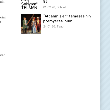
85
əmin
01.02.26, Söhbət
“Aldanmış ər” tamaşasının
rini
premyerası olub
ə
i
24.01.26, Teatr
ara"