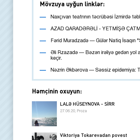
Mövzuya uyğun linklər:
Naxçıvan teatrının təcrübəsi İzmirdə təb
AZAD QARADƏRƏLİ - YETMİŞƏ ÇATM
Fərid Muradzadə — Gülər Natiq İsaqın "S
Əli Rzazadə — Bəzən irəliyə gedən yol ağ
keçir.
Nəzrin Əkbərova — Səssiz epidemiya: T
Həmçinin oxuyun:
LALƏ HÜSEYNOVA - SİRR
27.06.20, Proza
Viktoriya Tokarevadan povest