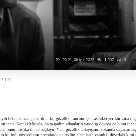
23:21, 08 iyul 2022
1 207
0
n şair.
ayıb belə bir əsas gətirirdilər ki, gözəllik Tanrının çöhrəsindən yer kürəsinə dü
iqini tapır. Nəinki Misirdə, hətta qədim albanların yaşadığı dövrdə də bunu inan
iri bunu mistika ilə də bağlayır. Yəni gözəllik anlayışının kökündə dayanan as
ım ki, indi göstərdiyim misralarda da qədim albanların yaşadığı dövrdəki kimi 