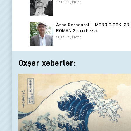
17.01.22, Proza
Azad Qaradərəli - MORQ ÇİÇƏKLƏRİ
ROMAN 3 - cü hissə
20.09.19, Proza
Oxşar xəbərlər: