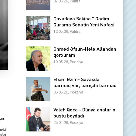
07.06.26, Palitra
Cavadova Səkinə “ Qədim
Qurama Sənətin Yeni Nəfəsi”
12.05.26, Palitra
Əhməd Əfsun-Hələ Allahdan
qorxuram
10.05.26, Poeziya
Elşən Əzim- Savaşda
barmaq var, barışda barmaq
03.05.26, Poeziya
Valeh Qoca - Dünya anaların
büstü boydadı
şən
28.04.26, Poeziya
c
pekt
adət