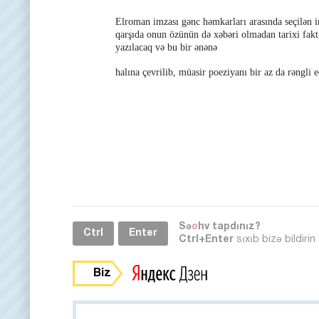
Elroman imzası gənc həmkarları arasında seçilən i
qarşıda onun özünün də xəbəri olmadan tarixi faktl
yazılacaq və bu bir ənənə
halına çevrilib, müasir poeziyanı bir az da rəngli 
Sə
o
hv tapdınız?
Ctrl
Enter
Ctrl+Enter
sıxıb bizə bildirin
Biz