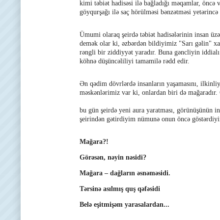
kimi təbiət hadisəsi ilə bağladığı məqamlar, önc
göyqurşağı ilə saç hörülməsi bənzətməsi yetərincə 
Ümumi olaraq şeirdə təbiət hadisələrinin insan üz
demək olar ki, əzbərdən bildiyimiz "Sarı gəlin" xa
rəngli bir ziddiyyət yaradır. Buna gəncliyin iddial
köhnə düşüncəliliyi tamamilə rədd edir.
Ən qədim dövrlərdə insanların yaşamasını, ilkinliy
məskənlərimiz var ki, onlardan biri də mağaradır.
bu gün şeirdə yeni aura yaratması, görünüşünün i
şeirindən gətirdiyim nümunə onun öncə göstərdiyi
Mağara?!
Görəsən, nəyin nəsidi?
Mağara – dağların əsnəməsidi.
Tərsinə asılmış quş qəfəsidi
Belə eşitmişəm yarasalardan...