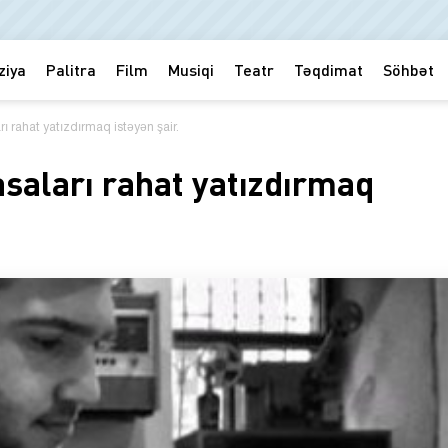
ziya
Palitra
Film
Musiqi
Teatr
Təqdimat
Söhbət
ı rahat yatızdırmaq istəyən şair.
saları rahat yatızdırmaq