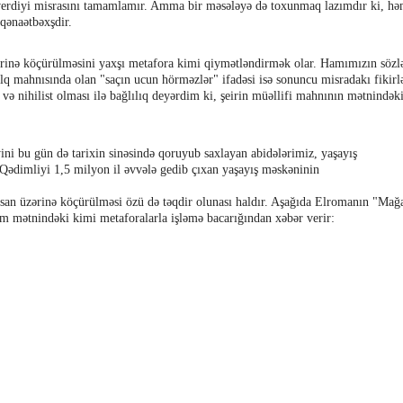
ə verdiyi misrasını tamamlamır. Amma bir məsələyə də toxunmaq lazımdır ki, h
qənaətbəxşdir.
ərinə köçürülməsini yaxşı metafora kimi qiymətləndirmək olar. Hamımızın sözlə
lq mahnısında olan "saçın ucun hörməzlər" ifadəsi isə sonuncu misradakı fikirl
ı və nihilist olması ilə bağlılıq deyərdim ki, şeirin müəllifi mahnının mətnindək
ini bu gün də tarixin sinəsində qoruyub saxlayan abidələrimiz, yaşayış
 Qədimliyi 1,5 milyon il əvvələ gedib çıxan yaşayış məskəninin
nsan üzərinə köçürülməsi özü də təqdir olunası haldır. Aşağıda Elromanın "Mağ
m mətnindəki kimi metaforalarla işləmə bacarığından xəbər verir: