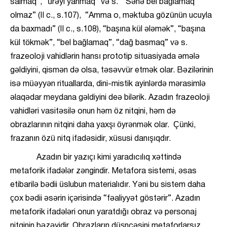
salmaq”, “ürəyi yanmaq” və s. “Sənə bel bağlamaq
olmaz” (II c., s.107), “Amma o, məktuba gözünün ucuyla
da baxmadı” (II c., s.108), “başına kül ələmək”, “başına
kül tökmək”, “bel bağlamaq”, “dağ basmaq” və s.
frazeoloji vahidlərin hansı prototip situasiyada əmələ
gəldiyini, qismən də olsa, təsəvvür etmək olar. Bəzilərinin
isə müəyyən rituallarda, dini-mistik ayinlərdə mərasimlə
əlaqədar meydana gəldiyini deə bilərik. Azadın frazeoloji
vahidləri vasitəsilə onun həm öz nitqini, həm də
obrazlarının nitqini daha yaxşı öyrənmək olar. Çünki,
frazanın özü nitq ifadəsidir, xüsusi danışıqdır.
Azadın bir yazıçı kimi yaradıcılıq xəttində
metaforik ifadələr zəngindir. Metafora sistemi, əsas
etibarilə bədii üslubun materialıdır. Yəni bu sistem daha
çox bədii əsərin içərisində “fəaliyyət göstərir”. Azadın
metaforik ifadələri onun yaratdığı obraz və personaj
nitqinin bəzəyidir. Obrazların düşncəsini metaforlarsız