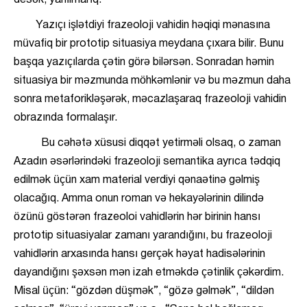
desək, yanılmarıq.
Yazıçı işlətdiyi frazeoloji vahidin həqiqi mənasına
müvafiq bir prototip situasiya meydana çıxara bilir. Bunu
başqa yazıçılarda çətin görə bilərsən. Sonradan həmin
situasiya bir məzmunda möhkəmlənir və bu məzmun daha
sonra metaforikləşərək, məcazlaşaraq frazeoloji vahidin
obrazında formalaşır.
Bu cəhətə xüsusi diqqət yetirməli olsaq, o zaman
Azadın əsərlərindəki frazeoloji semantika ayrıca tədqiq
edilmək üçün xam material verdiyi qənaətinə gəlmiş
olacağıq. Amma onun roman və hekayələrinin dilində
özünü göstərən frazeoloi vahidlərin hər birinin hansı
prototip situasiyalar zamanı yarandığını, bu frazeoloji
vahidlərin arxasında hansı gerçək həyat hadisələrinin
dayandığını şəxsən mən izah etməkdə çətinlik çəkərdim.
Misal üçün: “gözdən düşmək”, “gözə gəlmək”, “dildən