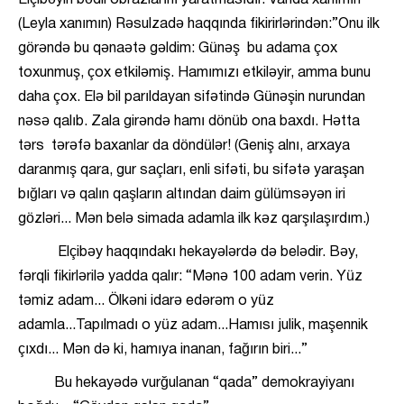
Elçibəyin bədii obrazlarını yaratmasıdır. Vanda xanımın
(Leyla xanımın) Rəsulzadə haqqında fikirirlərindən:”Onu ilk
görəndə bu qənaətə gəldim: Günəş bu adama çox
toxunmuş, çox etkiləmiş. Hamımızı etkiləyir, amma bunu
daha çox. Elə bil parıldayan sifətində Günəşin nurundan
nəsə qalıb. Zala girəndə hamı dönüb ona baxdı. Hətta
tərs tərəfə baxanlar da döndülər! (Geniş alnı, arxaya
daranmış qara, gur saçları, enli sifəti, bu sifətə yaraşan
bığları və qalın qaşların altından daim gülümsəyən iri
gözləri... Mən belə simada adamla ilk kəz qarşılaşırdım.)
Elçibəy haqqındakı hekayələrdə də belədir. Bəy,
fərqli fikirlərilə yadda qalır: “Mənə 100 adam verin. Yüz
təmiz adam... Ölkəni idarə edərəm o yüz
adamla...Tapılmadı o yüz adam...Hamısı julik, maşennik
çıxdı... Mən də ki, hamıya inanan, fağırın biri...”
Bu hekayədə vurğulanan “qada” demokrayiyanı