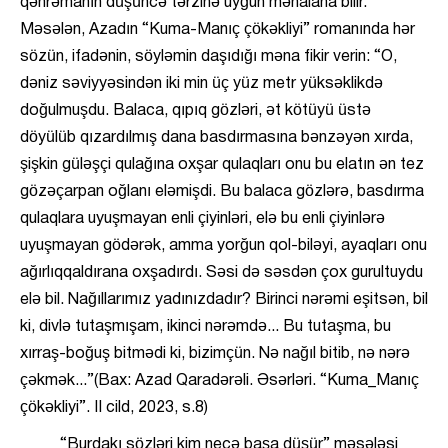
qəhrəmanın düşüncə tərzinə uyğun mənalana bilir.
Məsələn, Azadın “Kuma-Manıç çökəkliyi” romanında hər
sözün, ifadənin, söyləmin daşıdığı məna fikir verin: “O,
dəniz səviyyəsindən iki min üç yüz metr yüksəklikdə
doğulmuşdu. Balaca, qıpıq gözləri, ət kötüyü üstə
döyülüb qızardılmış dana basdırmasına bənzəyən xırda,
şişkin güləşçi qulağına oxşar qulaqları onu bu elatın ən tez
gözəçarpan oğlanı eləmişdi. Bu balaca gözlərə, basdırma
qulaqlara uyuşmayan enli çiyinləri, elə bu enli çiyinlərə
uyuşmayan gödərək, amma yorğun qol-biləyi, ayaqları onu
ağırlıqqaldırana oxşadırdı. Səsi də səsdən çox gurultuydu
elə bil. Nağıllarımız yadınızdadır? Birinci nərəmi eşitsən, bil
ki, divlə tutaşmışam, ikinci nərəmdə... Bu tutaşma, bu
xırraş-boğuş bitmədi ki, bizimçün. Nə nağıl bitib, nə nərə
çəkmək...”(Bax: Azad Qaradərəli. Əsərləri. “Kuma_Manıç
çökəkliyi”. II cild, 2023, s.8)
“Burdakı sözləri kim necə başa düşür” məsələsi