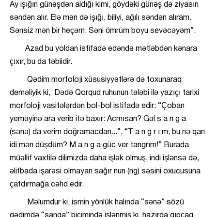
Ay işığın günəşdən aldığı kimi, göydəki günəş də ziyasın
səndən alır. Elə mən də işığı, biliyi, ağılı səndən alıram.
Sənsiz mən bir heçəm. Səni ömrüm boyu sevəcəyəm”.
Azad bu yoldan istifadə edəndə mətləbdən kənara
çıxır, bu da təbiidir.
Qədim morfoloji xüsusiyyətlərə də toxunaraq
deməliyik ki, Dədə Qorqud ruhunun tələbi ilə yazıçı tarixi
morfoloji vasitələrdən bol-bol istifadə edir: “Çoban
yeməyinə ara verib itə baxır: Acmısan? Gəl s a n g a
(sənə) da verim doğramacdan...”, “T a n g r ı m, bu nə qan
idi mən düşdüm? M a n g a güc ver tangrım!” Burada
müəllif vaxtilə dilimizdə daha işlək olmuş, indi işlənsə də,
əlifbada işarəsi olmayan sağır nun (ng) səsini oxucusuna
çatdırmağa cəhd edir.
Məlumdur ki, ismin yönlük halında “sənə” sözü
qədimdə “sanga” biçimində işlənmiş ki, hazırda qıpçaq