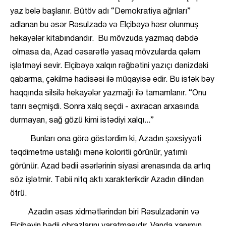
yaz belə başlanır. Bütöv adı “Demokratiya ağrıları”
adlanan bu əsər Rəsulzadə və Elçibəyə həsr olunmuş
hekayələr kitabındandır. Bu mövzuda yazmaq dəbdə
olmasa da, Azad cəsarətlə yasaq mövzularda qələm
işlətməyi sevir. Elçibəyə xalqın rəğbətini yazıçı dənizdəki
qabarma, çəkilmə hadisəsi ilə müqayisə edir. Bu istək bəy
haqqında silsilə hekayələr yazmağı ilə tamamlanır. “Onu
tanrı seçmişdi. Sonra xalq seçdi - axıracan arxasında
durmayan, sağ gözü kimi istədiyi xalqı...”
Bunları ona görə göstərdim ki, Azadın şəxsiyyəti
təqdimetmə ustalığı mənə koloritli görünür, yatımlı
görünür. Azad bədii əsərlərinin siyasi arenasında da artıq
söz işlətmir. Təbii nitq aktı xarakterikdir Azadın dilindən
ötrü.
Azadın əsas xidmətlərindən biri Rəsulzadənin və