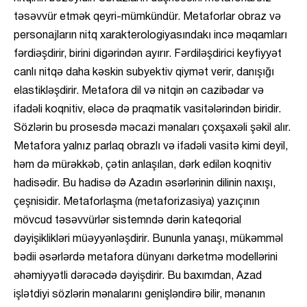
təsəvvür etmək qeyri-mümkündür. Metaforlar obraz və
personajların nitq xarakterologiyasındakı incə məqamları
fərdiəşdirir, birini digərindən ayırır. Fərdiləşdirici keyfiyyət
canlı nitqə daha kəskin subyektiv qiymət verir, danışığı
elastikləşdirir. Metafora dil və nitqin ən cazibədar və
ifadəli koqnitiv, eləcə də praqmatik vasitələrindən biridir.
Sözlərin bu prosesdə məcazi mənaları çoxşaxəli şəkil alır.
Metafora yalnız parlaq obrazlı və ifadəli vasitə kimi deyil,
həm də mürəkkəb, çətin anlaşılan, dərk edilən koqnitiv
hadisədir. Bu hadisə də Azadın əsərlərinin dilinin naxışı,
çeşnisidir. Metaforlaşma (metaforizasiya) yazıçının
mövcud təsəvvürlər sistemndə dərin kateqorial
dəyişiklikləri müəyyənləşdirir. Bununla yanaşı, mükəmməl
bədii əsərlərdə metafora dünyanı dərketmə modellərini
əhəmiyyətli dərəcədə dəyişdirir. Bu baxımdan, Azad
işlətdiyi sözlərin mənalarını genişləndirə bilir, mənanın