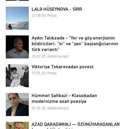
LALƏ HÜSEYNOVA - SİRR
27.06.20, Proza
Aydın Talıbzadə - “Yer və göy enerjisinin
bildiriciləri: “in” və “yan” başlanğıclarının
türk variantı”
22.07.25, Ədəbi tənqid
Viktoriya Tokarevadan povest
17.01.22, Proza
Hümmət Şahbazi - Klassikadan
modernizmə axan poeziya
31.01.25, Ədəbi tənqid
AZAD QARADƏRƏLİ — ÖZÜNÜYARADANLAR