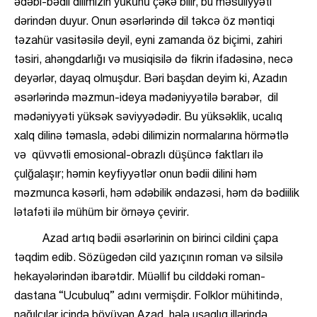
ədəbi-bədii dilimizin yükünü çəkə bilir, bu məsuliyyəti
dərindən duyur. Onun əsərlərində dil təkcə öz məntiqi
təzahür vasitəsilə deyil, eyni zamanda öz biçimi, zahiri
təsiri, ahəngdarlığı və musiqisilə də fikrin ifadəsinə, necə
deyərlər, dayaq olmuşdur. Bəri başdan deyim ki, Azadın
əsərlərində məzmun-ideya mədəniyyətilə bərabər, dil
mədəniyyəti yüksək səviyyədədir. Bu yüksəklik, ucalıq
xalq dilinə təmasla, ədəbi dilimizin normalarına hörmətlə
və qüvvətli emosional-obrazlı düşüncə faktları ilə
çulğalaşır; həmin keyfiyyətlər onun bədii dilini həm
məzmunca kəsərli, həm ədəbilik əndazəsi, həm də bədiilik
lətafəti ilə mühüm bir örnəyə çevirir.
Azad artıq bədii əsərlərinin on birinci cildini çapa
təqdim edib. Sözügedən cild yazıçının roman və silsilə
hekayələrindən ibarətdir. Müəllif bu cilddəki roman-
dastana “Ucubuluq” adını vermişdir. Folklor mühitində,
nağılçılar içində böyüyən Azad, hələ uşaqlıq illərində