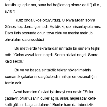
tərəfin uçuqdur axı, sənə bel bağlamaq olmaz qəti.”) (II c.,
s.107)
(Biz onda 8-də oxuyurduq. O əhvalatdan sonra
Günəş heç dərsə gəlmədi. Eşitdik ki, qızı nişanlayıblarmış.
Dərs ilinin sonunda onun toyu oldu və mənim məktub
əhvalatım da unuduldu.)
Bu mətnlərdə təkrarlardan istifadə bir sistem təşkil
edir. “Onları əvvəl tanrı seçdi. Sonra ailələri seçdi. Sonra
xalq seçdi.”
Bu və ya başqa sintaktik təkrar növləri mətnin
semantik çalarlarını da gücləndirir, nitqin emosionallığını
təmin edir.
Azad həmcins üzvləri işlətməyi çox sevir: “Sular
çağlayır, otlar uzanır, güllər açılır, arılar, həşəratlar kefli-
kefli güllərin başına dolanır.” Bunlar həm də tabesizlik