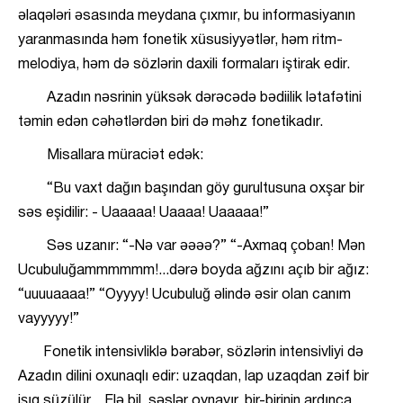
əlaqələri əsasında meydana çıxmır, bu informasiyanın
yaranmasında həm fonetik xüsusiyyətlər, həm ritm-
melodiya, həm də sözlərin daxili formaları iştirak edir.
Azadın nəsrinin yüksək dərəcədə bədiilik lətafətini
təmin edən cəhətlərdən biri də məhz fonetikadır.
Misallara müraciət edək:
“Bu vaxt dağın başından göy gurultusuna oxşar bir
səs eşidilir: - Uaaaaa! Uaaaa! Uaaaaa!”
Səs uzanır: “-Nə var əəəə?” “-Axmaq çoban! Mən
Ucubuluğammmmmm!...dərə boyda ağzını açıb bir ağız:
“uuuuaaaa!” “Oyyyy! Ucubuluğ əlində əsir olan canım
vayyyyy!”
Fonetik intensivliklə bərabər, sözlərin intensivliyi də
Azadın dilini oxunaqlı edir: uzaqdan, lap uzaqdan zəif bir
işıq süzülür... Elə bil, səslər oynayır, bir-birinin ardınca