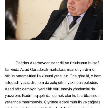
Çağdaş Azərbaycan nəsr dili və üslubunun inkişaf
tarixində Azad Qaradərəli mərhələsi, mən deyərdim ki,
bütün parametrləri ilə xüsusi yer tutur. Ona görə ki, o həm
istedadlı yazıçıdır, həm də xalq dilinə yaxından bələddir.
Azad söz deməyin, yeni fikir yürütməyin yöndəmini də
yaxşı bilir. Bədii həqiqəti də, demək olar ki, təcrübəsində
yetərincə mənimsəyib. Çiynində ədəbi mühitin və çağdaş