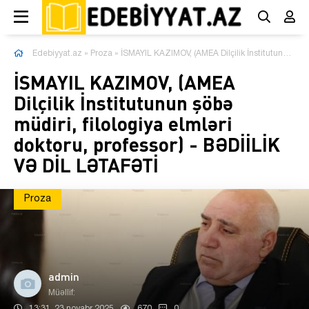
Edebiyyat.az
»
Proza
» İSMAYIL KAZIMOV, (AMEA Dilçilik İnstitutunun şöbə müdiri, filologiya elmləri doktoru, professor) - BƏDİİLİK VƏ DİL LƏTAFƏTİ
İSMAYIL KAZIMOV, (AMEA
Dilçilik İnstitutunun şöbə
müdiri, filologiya elmləri
doktoru, professor) - BƏDİİLİK
VƏ DİL LƏTAFƏTİ
Proza
admin
Müəllif:
13:31, 23 noyabr 2025
670
0