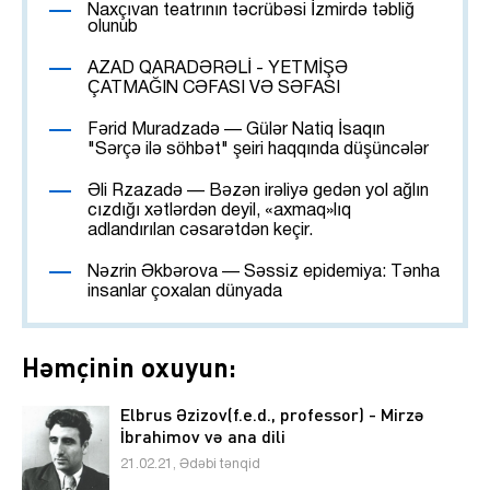
Naxçıvan teatrının təcrübəsi İzmirdə təbliğ
olunub
AZAD QARADƏRƏLİ - YETMİŞƏ
ÇATMAĞIN CƏFASI VƏ SƏFASI
Fərid Muradzadə — Gülər Natiq İsaqın
"Sərçə ilə söhbət" şeiri haqqında düşüncələr
Əli Rzazadə — Bəzən irəliyə gedən yol ağlın
cızdığı xətlərdən deyil, «axmaq»lıq
adlandırılan cəsarətdən keçir.
Nəzrin Əkbərova — Səssiz epidemiya: Tənha
insanlar çoxalan dünyada
Həmçinin oxuyun:
Elbrus Əzizov(f.e.d., professor) - Mirzə
İbrahimov və ana dili
21.02.21, Ədəbi tənqid