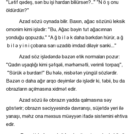
“Lətif qədeş, sən bu işi hardan biliürsən?..” “N ö ş onu
öldürdün?”
Azad sözü oynada bilir. Baxın, ağac sözünü leksik
omonim kimi işlədir: “Bu, Ağac bəyin tut ağacınnan
yonduğu qopuzdu.” “A ğ b i l ə k daha bərkdən hürür, a ğ
b i l ə y i n i çobana sarı uzadıb imdad diləyir sanki...”
Azad söz işlədəndə bəzən etik normaları pozur:
“Qadın uşaqlığı kimi şəfqəli, mərhəmətli, verimli torpaq”,
“Sürük ə burdan!” Bu hələ, nisbətən yüngül sözlərdir.
Bəzən o daha ağır arqo deyimlər də işlədir ki, təbii, bu da
obrazların açılmasına xidmət edir.
Azad sözü ilə obrazın yadda qalmasına səy
göstərir; obrazın səciyyəsində davranışı, süjetdə yeri ilə
yanaşı, məhz ona məxsus müəyyən ifadə sistemini ehtiva
edir.