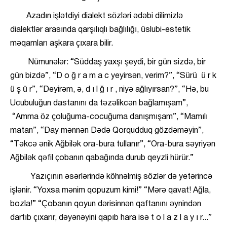
Azadın işlətdiyi dialekt sözləri ədəbi dilimizlə
dialektlər arasında qarşılıqlı bağlılığı, üslubi-estetik
məqamları aşkara çıxara bilir.
Nümunələr: “Süddaş yaxşı şeydi, bir gün sizdə, bir
gün bizdə”, “D o ğ r a m a c yeyirsən, verim?”, “Sürü ü r k
ü ş ü r”, “Deyirəm, ə, d ı l ğ ı r , niyə ağlıyırsan?”, “Hə, bu
Ucubuluğun dastanını da təzəlikcən bağlamışam”,
“Amma öz çoluğuma-cocuğuma danışmışam”, “Mamılı
matan”, “Day mənnən Dədə Qorqudduq gözdəməyin”,
“Təkcə ənik Ağbilək ora-bura tullanır”, “Ora-bura səyriyən
Ağbilək qəfil çobanın qabağında durub qeyzli hürür.”
Yazıçının əsərlərində köhnəlmiş sözlər də yetərincə
işlənir. “Yoxsa mənim qopuzum kimi!” “Mərə qavat! Ağla,
bozla!” “Çobanın qoyun dərisinnən qaftanını əynindən
dartıb çıxarır, dəyənəyini qapıb hara isə t o l a z l a y ı r...”