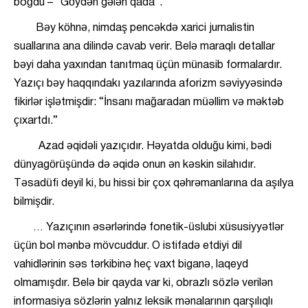
boğdu – “Göydən gələn qada”.
Bəy köhnə, nimdaş pencəkdə xarici jurnalistin
suallarına ana dilində cavab verir. Belə maraqlı detallar
bəyi daha yaxından tanıtmaq üçün münasib formalardır.
Yazıçı bəy haqqındakı yazılarında aforizm səviyyəsində
fikirlər işlətmişdir: “İnsanı mağaradan müəllim və məktəb
çıxartdı.”
Azad əqidəli yazıçıdır. Həyatda olduğu kimi, bədi
dünyagörüşündə də əqidə onun ən kəskin silahıdır.
Təsadüfi deyil ki, bu hissi bir çox qəhrəmanlarına da aşılya
bilmişdir.
… Yazıçının əsərlərində fonetik-üslubi xüsusiyyətlər
üçün bol mənbə mövcuddur. O istifadə etdiyi dil
vahidlərinin səs tərkibinə heç vaxt biganə, laqeyd
olmamışdır. Belə bir qayda var ki, obrazlı sözlə verilən
informasiya sözlərin yalnız leksik mənalarının qarşılıqlı