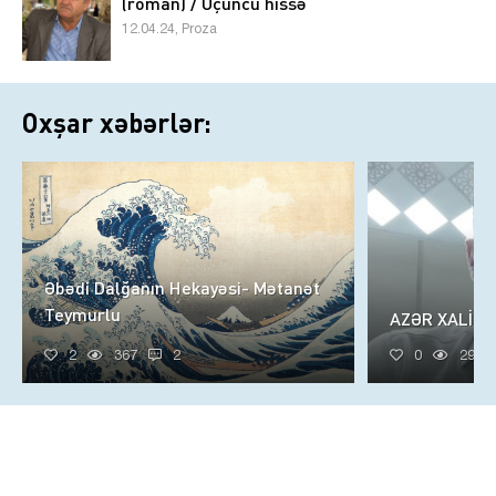
(roman) / Üçüncü hissə
12.04.24, Proza
Oxşar xəbərlər:
Əbədi Dalğanın Hekayəsi- Mətanət
Teymurlu
AZƏR XALİQ
2
367
2
0
296