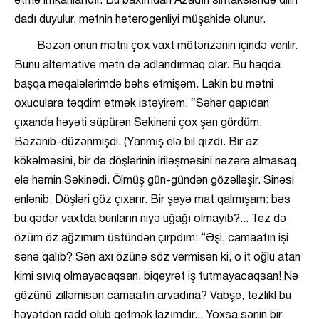
etmə imkanlarıdır. Bu baxımdan Azadın sintaksisndə dilin
dadı duyulur, mətnin heterogenliyi müşahidə olunur.
Bəzən onun mətni çox vaxt mötərizənin içində verilir.
Bunu alternative mətn də adlandırmaq olar. Bu haqda
başqa məqalələrimdə bəhs etmişəm. Lakin bu mətni
oxuculara təqdim etmək istəyirəm. “Səhər qapıdan
çıxanda həyəti süpürən Səkinəni çox şən gördüm.
Bəzənib-düzənmişdi. (Yanmış elə bil qızdı. Bir az
kökəlməsini, bir də döşlərinin iriləşməsini nəzərə almasaq,
elə həmin Səkinədi. Ölmüş gün-gündən gözəlləşir. Sinəsi
enlənib. Döşləri göz çıxarır. Bir şeyə mat qalmışam: bəs
bu qədər vaxtda bunların niyə uğağı olmayıb?... Tez də
özüm öz ağzımım üstündən çırpdım: “Əşi, camaatın işi
sənə qalıb? Sən axı özünə söz vermisən ki, o it oğlu atan
kimi sıvıq olmayacaqsan, biqeyrət iş tutmayacaqsan! Nə
gözünü zilləmisən camaatın arvadına? Vabşe, tezlikl bu
həyətdən rədd olub getmək lazımdır... Yoxsa sənin bir