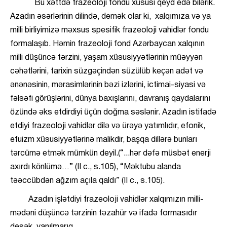
Bu xəttdə frazeoloji fondu xüsusi qeyd edə bilərik.
Azadın əsərlərinin dilində, demək olar ki, xalqımıza və ya
milli birliyimizə məxsus spesifik frazeoloji vahidlər fondu
formalaşıb. Həmin frazeoloji fond Azərbaycan xalqının
milli düşüncə tərzini, yaşam xüsusiyyətlərinin müəyyən
cəhətlərini, tarixin süzgəçindən süzülüb keçən adət və
ənənəsinin, mərasimlərinin bəzi izlərini, ictimai-siyasi və
fəlsəfi görüşlərini, dünya baxışlarını, davranış qaydalarını
özündə əks etdirdiyi üçün doğma səslənir. Azadın istifadə
etdiyi frazeoloji vahidlər dilə və ürəyə yatımlıdır, efonik,
efuizm xüsusiyyətlərinə malikdir, başqa dillərə bunları
tərcümə etmək mümkün deyil.(“...hər dəfə müsbət enerji
axırdı könlümə…” (II c., s.105), “Məktubu alanda
təəccübdən ağzım açıla qaldı” (II c., s.105).
Azadın işlətdiyi frazeoloji vahidlər xalqımızın milli-
mədəni düşüncə tərzinin təzahür və ifadə formasıdır