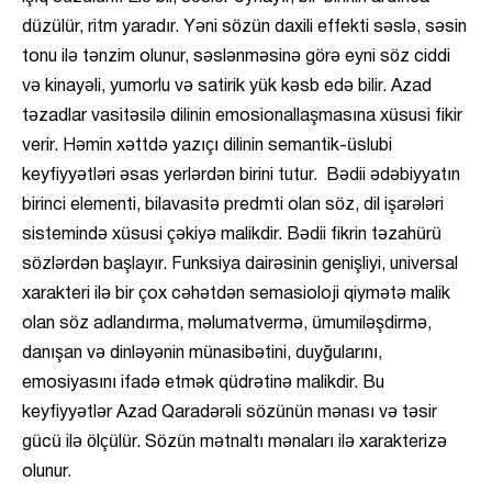
düzülür, ritm yaradır. Yəni sözün daxili effekti səslə, səsin
tonu ilə tənzim olunur, səslənməsinə görə eyni söz ciddi
və kinayəli, yumorlu və satirik yük kəsb edə bilir. Azad
təzadlar vasitəsilə dilinin emosionallaşmasına xüsusi fikir
verir. Həmin xəttdə yazıçı dilinin semantik-üslubi
keyfiyyətləri əsas yerlərdən birini tutur. Bədii ədəbiyyatın
birinci elementi, bilavasitə predmti olan söz, dil işarələri
sistemində xüsusi çəkiyə malikdir. Bədii fikrin təzahürü
sözlərdən başlayır. Funksiya dairəsinin genişliyi, universal
xarakteri ilə bir çox cəhətdən semasioloji qiymətə malik
olan söz adlandırma, məlumatvermə, ümumiləşdirmə,
danışan və dinləyənin münasibətini, duyğularını,
emosiyasını ifadə etmək qüdrətinə malikdir. Bu
keyfiyyətlər Azad Qaradərəli sözünün mənası və təsir
gücü ilə ölçülür. Sözün mətnaltı mənaları ilə xarakterizə
olunur.