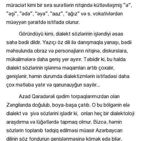
müraciət kimi bir sıra surətlərin nitqində kütləviləşmiş “ə”,
“əşi”, “ədə”, “əyə”, “aaz”, “ağız” və s. vokativlərdən
müəyyən şəraitdə istifadə olunur.
Göründüyü kimi, dialekt sözlərinin işləndiyi əsas
sahə bədii dildir. Yazıçı öz dili ilə danışmaqla yanaşı, bədii
məhsulunda obraz və personajların nitqinə, diskurslara,
mükalimələrə daha geniş yer ayırır. Təbiidir ki, bu halda
dialekt sözlərinin işlənmə məqamları artıb çoxalır,
genişlənir, həmin durumda dialektizmlərin istifadəsi daha
çox mətləbə yatır və qanunauyğun sayılır...
Azad Qaradərəli qədim torpaqlarımızdan olan
Zəngilanda doğulub, boya-başa çatıb. O bu bölgənin elə
dialekt və şivə sözlərini işlədir ki, onları heç bir dialektoloji
araşdırma və lüğətlərdə tapmaq olmur. Bizcə, həmin
sözlərin toplanıb tədqiq edilməsi müasir Azərbaycan
dilinin söz fondunun genişlənməsinə kömək edə bilər.