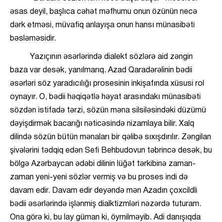
əsas deyil, başlıca cəhət məfhumu onun özünün necə
dərk etməsi, müvafiq anlayışa onun hansı münasibəti
bəsləməsidir.
Yazıçının əsərlərində dialekt sözlərə aid zəngin
baza var desək, yanılmarıq. Azad Qaradərəlinin bədii
əsərləri söz yaradıcılığı prosesinin inkişafında xüsusi rol
oynayır. O, bədii həqiqətlə həyat arasındakı münasibəti
sözdən istifadə tərzi, sözün məna silsiləsindəki düzümü
dəyişdirmək bacarığı nəticəsində nizamlaya bilir. Xalq
dilində sözün bütün mənaları bir qəlibə sıxışdırılır. Zəngilan
şivələrini tədqiq edən Sefi Behbudovun təbrincə desək, bu
bölgə Azərbaycan ədəbi dilinin lüğət tərkibinə zaman-
zaman yeni-yeni sözlər vermiş və bu proses indi də
davam edir. Davam edir deyəndə mən Azadın çoxcildli
bədii əsərlərində işlənmiş dialktizmləri nəzərdə tuturam.
Ona görə ki, bu lay güman ki, öyrnilməyib. Adi danışıqda