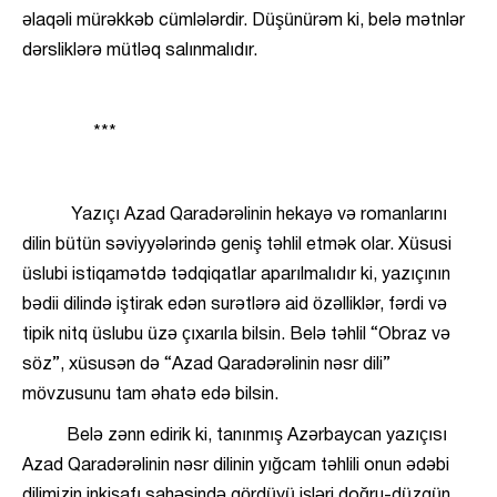
əlaqəli mürəkkəb cümlələrdir. Düşünürəm ki, belə mətnlər
dərsliklərə mütləq salınmalıdır.
***
Yazıçı Azad Qaradərəlinin hekayə və romanlarını
dilin bütün səviyyələrində geniş təhlil etmək olar. Xüsusi
üslubi istiqamətdə tədqiqatlar aparılmalıdır ki, yazıçının
bədii dilində iştirak edən surətlərə aid özəlliklər, fərdi və
tipik nitq üslubu üzə çıxarıla bilsin. Belə təhlil “Obraz və
söz”, xüsusən də “Azad Qaradərəlinin nəsr dili”
mövzusunu tam əhatə edə bilsin.
Belə zənn edirik ki, tanınmış Azərbaycan yazıçısı
Azad Qaradərəlinin nəsr dilinin yığcam təhlili onun ədəbi
dilimizin inkişafı sahəsində gördüyü işləri doğru-düzgün