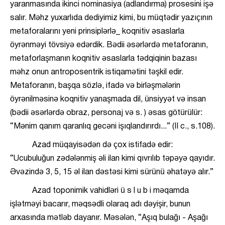
yaranmasında ikinci nominasiya (adlandırma) prosesini işə
salır. Məhz yuxarlıda dediyimiz kimi, bu müqtədir yazıçının
metaforalarını yeni prinsiplərlə_ koqnitiv əsaslarla
öyrənməyi tövsiyə edərdik. Bədii əsərlərdə metaforanın,
metaforlaşmanın koqnitiv əsaslarla tədqiqinin bazası
məhz onun antroposentrik istiqamətini təşkil edir.
Metaforanın, başqa sözlə, ifadə və birləşmələrin
öyrənilməsinə koqnitiv yanaşmada dil, ünsiyyət və insan
(bədii əsərlərdə obraz, personaj və s. ) əsas götürülür:
“Mənim qanım qaranlıq gecəni işıqlandırırdı...” (II c., s.108).
Azad müqayisədən də çox istifadə edir:
“Ucubuluğun zədələnmiş əli ilan kimi qıvrılıb təpəyə qayıdır.
Əvəzində 3, 5, 15 əl ilan dəstəsi kimi sürünü əhatəyə alır.”
Azad toponimik vahidləri ü s l u b i məqamda
işlətməyi bacarır, məqsədli olaraq adı dəyişir, bunun
arxasında mətləb dayanır. Məsələn, “Aşıq bulağı - Aşağı