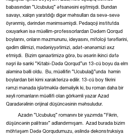
babasından “Ucubuluq” əfsanəsini eşitmişdi. Bundan
savayı, xalqın yaratdığı digər məhsulları da sevə-sevə
öyrənmiş, dərindən mənimsəmişdi. Pedaqoji institutda
oxuyarkən isə müəllim-professorlardan Dədəm Qorqud
boylarını, onların məzmununu, ideyasını, mifoloji tərəflərini,
qədim dilimizi, mədəniyyətimizi, adət-ənənəmizi əxz
etmişdi. Bizim qənaətimizə görə, bu əsərin ikinci dəfə
nəşri ilə sanki “Kitabi-Dədə Qorqud”un 13-cü boyu da elm
aləminə bəlli oldu. Bu, müəllifin “Ucubulağ”unda həmin
boylardan biri kimi xarakterizə edilir. 13-cü boy fikrini
rəmzi mənada işlətməklə deməliyik ki, bu roman daha bir
xeyli romanların müəllifi olan görkəmli yazar Azad
Qaradərəlinin orijinal düşüncəsinin məhsuludur.
Azadın “Ucubuluq” romanını bir yazımda “Fikrin,
düşüncənin palitrası” adlandırmışam. Azad burada bizim
möhtəşəm Dədə Qorqudumuzu, əslində dekonstruksiya