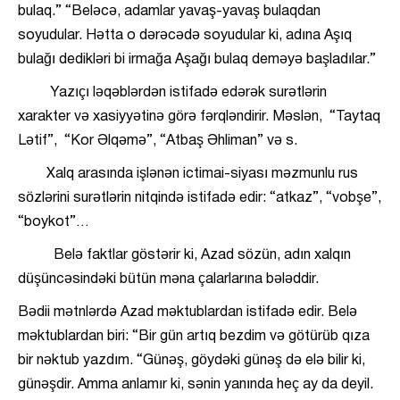
bulaq.” “Beləcə, adamlar yavaş-yavaş bulaqdan
soyudular. Hətta o dərəcədə soyudular ki, adına Aşıq
bulağı dedikləri bi irmağa Aşağı bulaq deməyə başladılar.”
Yazıçı ləqəblərdən istifadə edərək surətlərin
xarakter və xasiyyətinə görə fərqləndirir. Məslən, “Taytaq
Lətif”, “Kor Əlqəmə”, “Atbaş Əhliman” və s.
Xalq arasında işlənən ictimai-siyası məzmunlu rus
sözlərini surətlərin nitqində istifadə edir: “atkaz”, “vobşe”,
“boykot”…
Belə faktlar göstərir ki, Azad sözün, adın xalqın
düşüncəsindəki bütün məna çalarlarına bələddir.
Bədii mətnlərdə Azad məktublardan istifadə edir. Belə
məktublardan biri: “Bir gün artıq bezdim və götürüb qıza
bir nəktub yazdım. “Günəş, göydəki günəş də elə bilir ki,
günəşdir. Amma anlamır ki, sənin yanında heç ay da deyil.