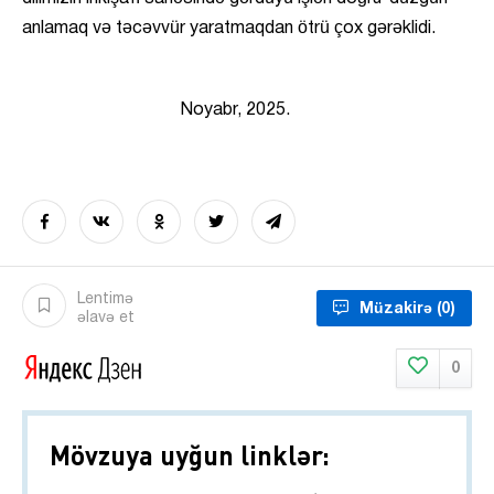
anlamaq və təcəvvür yaratmaqdan ötrü çox gərəklidi.
Noyabr, 2025.
Lentimə
Müzakirə
(0)
əlavə et
0
Mövzuya uyğun linklər: