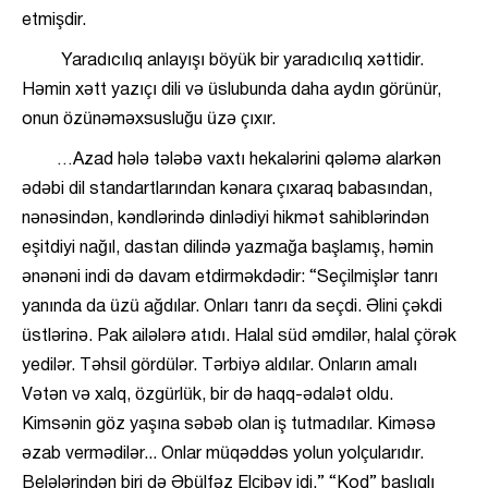
etmişdir.
Yaradıcılıq anlayışı böyük bir yaradıcılıq xəttidir.
Həmin xətt yazıçı dili və üslubunda daha aydın görünür,
onun özünəməxsusluğu üzə çıxır.
…Azad hələ tələbə vaxtı hekalərini qələmə alarkən
ədəbi dil standartlarından kənara çıxaraq babasından,
nənəsindən, kəndlərində dinlədiyi hikmət sahiblərindən
eşitdiyi nağıl, dastan dilində yazmağa başlamış, həmin
ənənəni indi də davam etdirməkdədir: “Seçilmişlər tanrı
yanında da üzü ağdılar. Onları tanrı da seçdi. Əlini çəkdi
üstlərinə. Pak ailələrə atıdı. Halal süd əmdilər, halal çörək
yedilər. Təhsil gördülər. Tərbiyə aldılar. Onların amalı
Vətən və xalq, özgürlük, bir də haqq-ədalət oldu.
Kimsənin göz yaşına səbəb olan iş tutmadılar. Kiməsə
əzab vermədilər... Onlar müqəddəs yolun yolçularıdır.
Belələrindən biri də Əbülfəz Elçibəy idi.” “Kod” başlıqlı