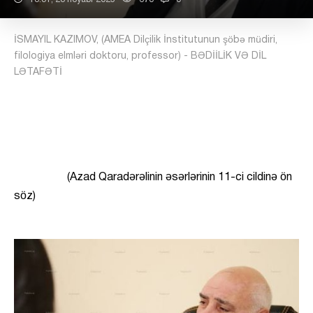
İSMAYIL KAZIMOV, (AMEA Dilçilik İnstitutunun şöbə müdiri,
filologiya elmləri doktoru, professor) - BƏDİİLİK VƏ DİL
LƏTAFƏTİ
(Azad Qaradərəlinin əsərlərinin 11-ci cildinə ön
söz)