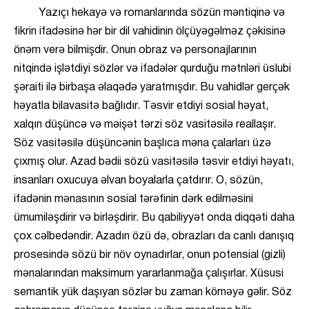
Yazıçı hekayə və romanlarında sözün məntiqinə və
fikrin ifadəsinə hər bir dil vahidinin ölçüyəgəlməz çəkisinə
önəm verə bilmişdir. Onun obraz və personajlarının
nitqində işlətdiyi sözlər və ifadələr qurduğu mətnləri üslubi
şəraiti ilə birbaşa əlaqədə yaratmışdır. Bu vahidlər gerçək
həyatla bilavasitə bağlıdır. Təsvir etdiyi sosial həyat,
xalqın düşüncə və məişət tərzi söz vasitəsilə reallaşır.
Söz vasitəsilə düşüncənin başlıca məna çalarları üzə
çıxmış olur. Azad bədii sözü vasitəsilə təsvir etdiyi həyatı,
insanları oxucuya əlvan boyalarla çatdırır. O, sözün,
ifadənin mənasının sosial tərəfinin dərk edilməsini
ümumiləşdirir və birləşdirir. Bu qabiliyyət onda diqqəti daha
çox cəlbedəndir. Azadın özü də, obrazları da canlı danışıq
prosesində sözü bir növ oynadırlar, onun potensial (gizli)
mənalarından maksimum yararlanmağa çalışırlar. Xüsusi
semantik yük daşıyan sözlər bu zaman köməyə gəlir. Söz