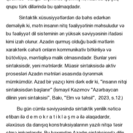
qrupu türk dillərində bu qalmaqdadır.
Sintaktik xüsusiyyətlərdən də bəhs edərkən
deməliyik ki, mətn insanın nitq fəaliyyətinin məhsuludur və
bu fəaliyyət dil sisteminin ən yüksək səviyyəsinin ifadəsi
kimi izah olunur. Azadın qurmuş olduğu bədii mətlərin
xarakterik cəhəti onların kommunikativ bitkinliyə və
bütövlüyə, məntiqiliyə malik olmasındadır. Bunlar yeni
sintaksisdir, yeni mətnlərdir. Müasir sintaksisdə aktiv
prosesləri Azadın mətnləri əsasında öyrənmək
mümkümdür. Azad bir yazıçı kimi dərk edir ki, “insanın nitqi
sintaksisdən başlanır” (İsmayıl Kazımov “Azərbaycan
dilinin yeni sintaksisi”, Bakı, “Elm və təhsil”, 2023, s.12.)
Bu gün cümlə səviyyəsində sintaktik yenilik nəticə
etibarı ilə d e m o k r a t i k l ə ş m ə ilə əlaqədardır,
ələxüsus da danışıq konstruksiyalarının yazılı nitqə təsir