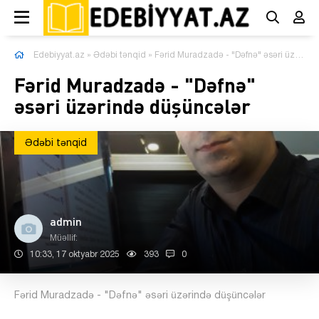
Edebiyyat.az
»
Ədəbi tənqid
» Fərid Muradzadə - "Dəfnə" əsəri üzərində düşüncələr
Fərid Muradzadə - "Dəfnə"
əsəri üzərində düşüncələr
Ədəbi tənqid
admin
Müəllif:
10:33, 17 oktyabr 2025
393
0
Fərid Muradzadə - "Dəfnə" əsəri üzərində düşüncələr