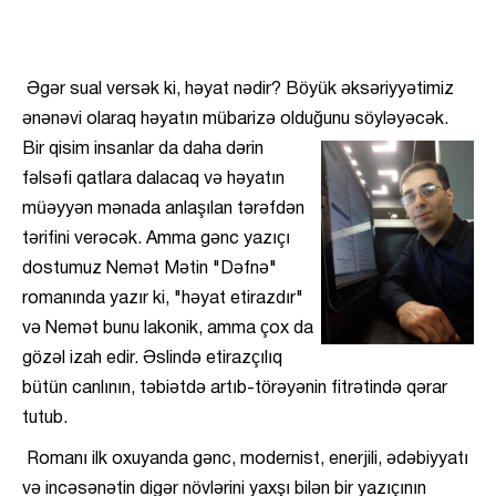
Əgər sual versək ki, həyat nədir? Böyük əksəriyyətimiz
ənənəvi olaraq həyatın mübarizə olduğunu söyləyəcək.
Bir qisim insanlar da daha dərin
fəlsəfi qatlara dalacaq və həyatın
müəyyən mənada anlaşılan tərəfdən
tərifini verəcək. Amma gənc yazıçı
dostumuz Nemət Mətin "Dəfnə"
romanında yazır ki, "həyat etirazdır"
və Nemət bunu lakonik, amma çox da
gözəl izah edir. Əslində etirazçılıq
bütün canlının, təbiətdə artıb-törəyənin fitrətində qərar
tutub.
Romanı ilk oxuyanda gənc, modernist, enerjili, ədəbiyyatı
və incəsənətin digər növlərini yaxşı bilən bir yazıçının