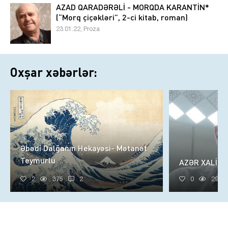
AZAD QARADƏRƏLİ - MORQDA KARANTİN*
(“Morq çiçəkləri”, 2-ci kitab, roman)
23.01.22, Proza
Oxşar xəbərlər:
Əbədi Dalğanın Hekayəsi- Mətanət
Teymurlu
AZƏR XALİQ
2
375
2
0
299