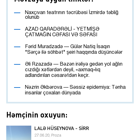
Naxçıvan teatrının təcrübəsi İzmirdə təbliğ
olunub
AZAD QARADƏRƏLİ - YETMİŞƏ
ÇATMAĞIN CƏFASI VƏ SƏFASI
Fərid Muradzadə — Gülər Natiq İsaqın
"Sərçə ilə söhbət" şeiri haqqında düşüncələr
Əli Rzazadə — Bəzən irəliyə gedən yol ağlın
cızdığı xətlərdən deyil, «axmaq»lıq
adlandırılan cəsarətdən keçir.
Nəzrin Əkbərova — Səssiz epidemiya: Tənha
insanlar çoxalan dünyada
Həmçinin oxuyun:
LALƏ HÜSEYNOVA - SİRR
27.06.20, Proza