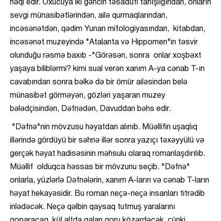
nəql edir. Oxucuya iki gəncin təsadüfi tanışlığından, onların
sevgi münasibətlərindən, ailə qurmaqlarından,
incəsənətdən, qədim Yunan mifologiyasından, kitabdan,
incəsənət muzeyində "Atalanta və Hippomen"in təsvir
olunduğu rəsmə baxıb -"Görəsən, sonra onlar xoşbəxt
yaşaya biliblərmi? kimi sual verən xanım A-ya cənab T-ın
cavabından sonra bəlkə də bir ömür ailəsindən belə
münasibət görməyən, gözləri yaşaran muzey
bələdçisindən, Dəfnədən, Davuddan bəhs edir.
"Dəfnə"nin mövzusu həyatdan alınıb. Müəllifin uşaqlıq
illərində gördüyü bir səhnə illər sonra yazıçı təxəyyülü və
gerçək həyat hadisəsinin məhsulu olaraq romanlaşdırılıb.
Müəllif olduqca həssas bir mövzunu seçib. "Dəfnə"
onlarla, yüzlərlə Dəfnələrin, xanım A-ların və cənab T-ların
həyat hekayəsidir. Bu roman neçə-neçə insanları titrədib
inlədəcək. Neçə qəlbin qaysaq tutmuş yaralarını
qoparacaq, kül altda qalan qoru közərdəcək, çünki