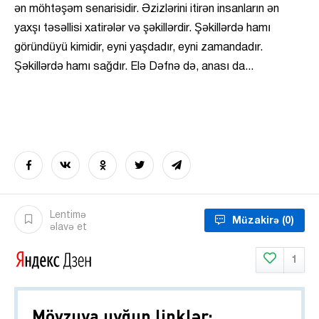
ən möhtəşəm senarisidir. Əzizlərini itirən insanların ən
yaxşı təsəllisi xatirələr və şəkillərdir. Şəkillərdə hamı
göründüyü kimidir, eyni yaşdadır, eyni zamandadır.
Şəkillərdə hamı sağdır. Elə Dəfnə də, anası da...
Lentimə
Müzakirə
(0)
əlavə et
1
Mövzuya uyğun linklər: