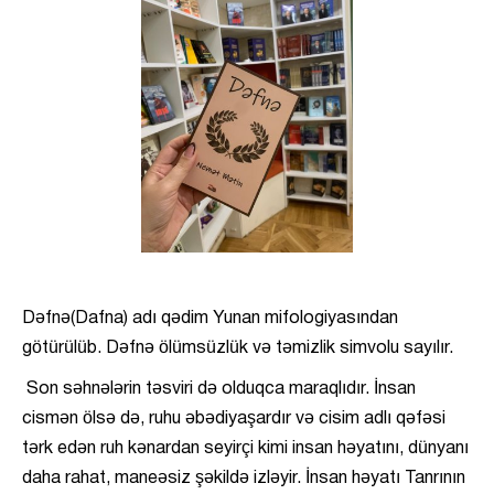
Dəfnə(Dafna) adı qədim Yunan mifologiyasından
götürülüb. Dəfnə ölümsüzlük və təmizlik simvolu sayılır.
Son səhnələrin təsviri də olduqca maraqlıdır. İnsan
cismən ölsə də, ruhu əbədiyaşardır və cisim adlı qəfəsi
tərk edən ruh kənardan seyirçi kimi insan həyatını, dünyanı
daha rahat, maneəsiz şəkildə izləyir. İnsan həyatı Tanrının