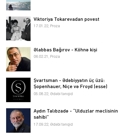
Viktoriya Tokarevadan povest
17.01.22, Proza
Əlabbas Bağırov - Köhnə kişi
06.02.21, Proza
Şvartsman - Ədəbiyyatın üç üzü:
Şopenhauer, Niçe və Froyd (esse)
05.08.22, Ədəbi tənqid
Aydın Talıbzadə - “Ulduzlar məclisinin
sahibi”
17.09.22, Ədəbi tənqid