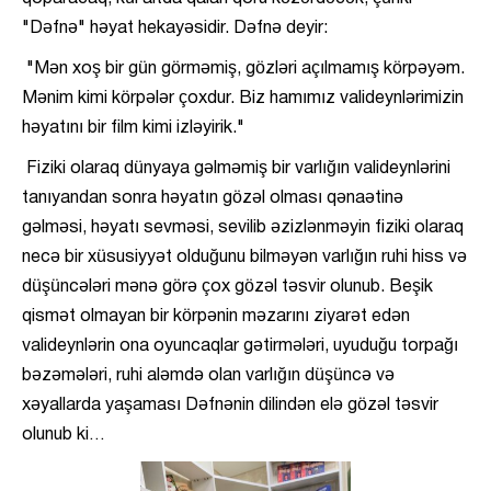
"Dəfnə" həyat hekayəsidir. Dəfnə deyir:
"Mən xoş bir gün görməmiş, gözləri açılmamış körpəyəm.
Mənim kimi körpələr çoxdur. Biz hamımız valideynlərimizin
həyatını bir film kimi izləyirik."
Fiziki olaraq dünyaya gəlməmiş bir varlığın valideynlərini
tanıyandan sonra həyatın gözəl olması qənaətinə
gəlməsi, həyatı sevməsi, sevilib əzizlənməyin fiziki olaraq
necə bir xüsusiyyət olduğunu bilməyən varlığın ruhi hiss və
düşüncələri mənə görə çox gözəl təsvir olunub. Beşik
qismət olmayan bir körpənin məzarını ziyarət edən
valideynlərin ona oyuncaqlar gətirmələri, uyuduğu torpağı
bəzəmələri, ruhi aləmdə olan varlığın düşüncə və
xəyallarda yaşaması Dəfnənin dilindən elə gözəl təsvir
olunub ki…