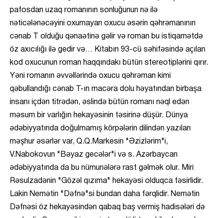
pafosdan uzaq romanının sonluğunun nə ilə
nəticələnəcəyini oxumayan oxucu əsərin qəhrəmanının
cənab T olduğu qənaətinə gəlir və roman bu istiqamətdə
öz axıcılığı ilə gedir və… Kitabın 93-cü səhifəsində açılan
kod oxucunun roman haqqındakı bütün stereotiplərini qırır.
Yəni romanın əvvəllərində oxucu qəhrəman kimi
qəbullandığı cənab T-ın macəra dolu həyatından birbaşa
insanı içdən titrədən, əslində bütün romanı nəql edən
məsum bir varlığın hekayəsinin təsirinə düşür. Dünya
ədəbiyyatında doğulmamış körpələrin dilindən yazılan
məşhur əsərlər var, Q.Q.Markesin "Əzizlərim"i,
V.Nabokovun "Bəyaz gecələr"i və s. Azərbaycan
ədəbiyyatında da bu nümunələrə rast gəlmək olur. Miri
Rəsulzadənin "Gözəl qızıma" hekayəsi olduqca təsirlidir.
Lakin Nemətin "Dəfnə"si bundan daha fərqlidir. Nemətin
Dəfnəsi öz hekayəsindən qabaq baş vermiş hadisələri də