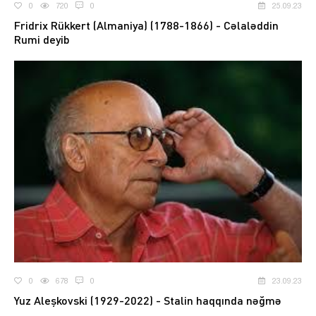
0
720
0
25.09.23
Fridrix Rükkert (Almaniya) (1788-1866) - Cəlaləddin
Rumi deyib
0
678
0
23.09.23
Yuz Aleşkovski (1929-2022) - Stalin haqqında nəğmə