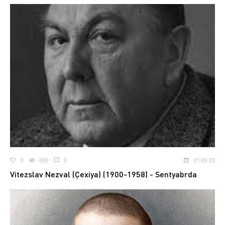
0
695
0
21.09.23
Vitezslav Nezval (Çexiya) (1900-1958) - Sentyabrda