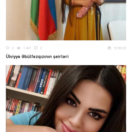
3
1 431
3
12.09.23
Ülviyyə Əbülfəzqızının şeirləri