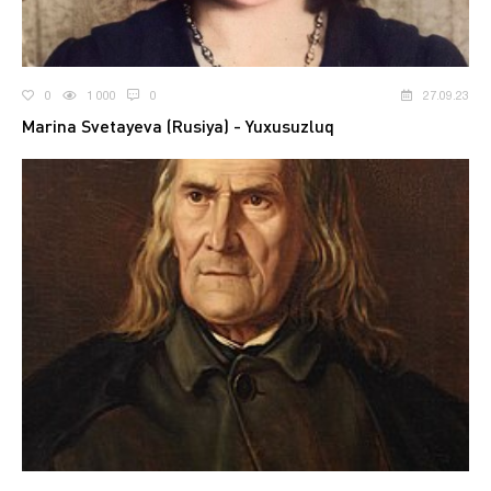
0
1 000
0
27.09.23
Marina Svetayeva (Rusiya) - Yuxusuzluq