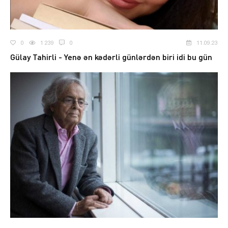
0
1 239
0
11.09.23
Gülay Tahirli - Yenə ən kədərli günlərdən biri idi bu gün