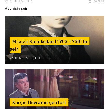
0
854
0
08.09.23
Adonisin şeiri
Misuzu Kanekodan (1903-1930) bir
şeir
0
729
0
Xurşid Dövranın şeirləri