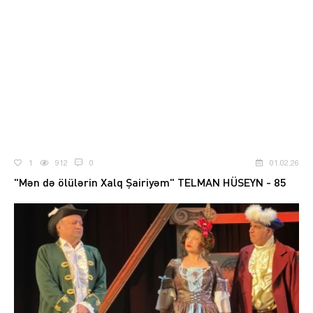
1
912
0
01.02.26
"Mən də ölülərin Xalq Şairiyəm" TELMAN HÜSEYN - 85