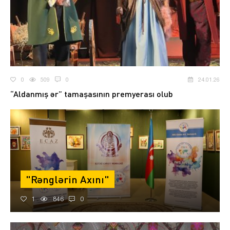
0
509
0
24.01.26
“Aldanmış ər” tamaşasının premyerası olub
"Rənglərin Axını"
1
846
0