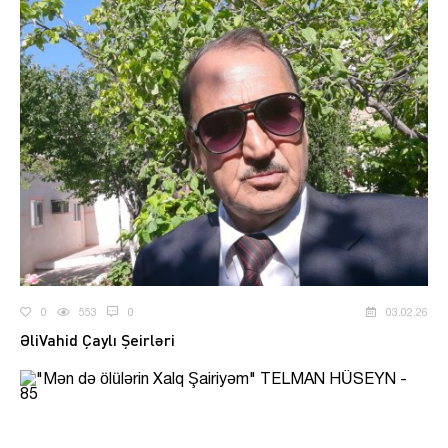
0
553
0
03.02.26
ƏliVahid Çaylı Şeirləri