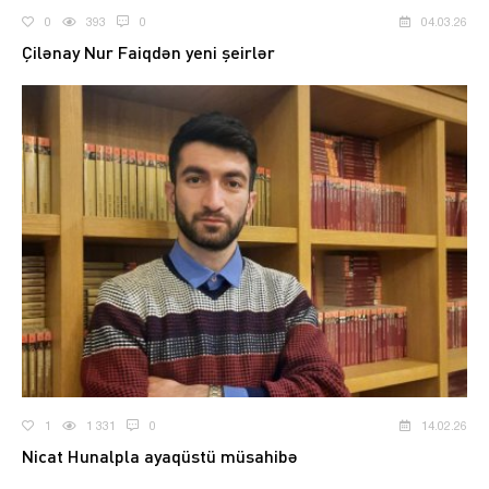
0
393
0
04.03.26
Çilənay Nur Faiqdən yeni şeirlər
1
1 331
0
14.02.26
Nicat Hunalpla ayaqüstü müsahibə