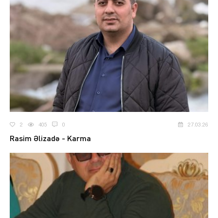
2
405
0
27.03.26
Rasim Əlizadə - Karma