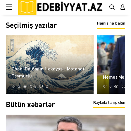
Seçilmiş yazılar
Hamısına baxın
Əbədi Dalğanın Hekayəsi- Mətanət
Teymurlu
Nemət Mətin 
2
375
2
0
887
Bütün xəbərlər
Rəylərlə tanış olun