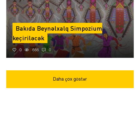
Bakıda Beynəlxalq Simpozium
keçiriləcək
0
666
0
Daha çox göstər