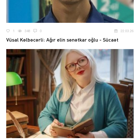
1
348
0
22.03.26
Vüsal Kəlbəcərli: Ağır elin sənətkar oğlu - Sücaət