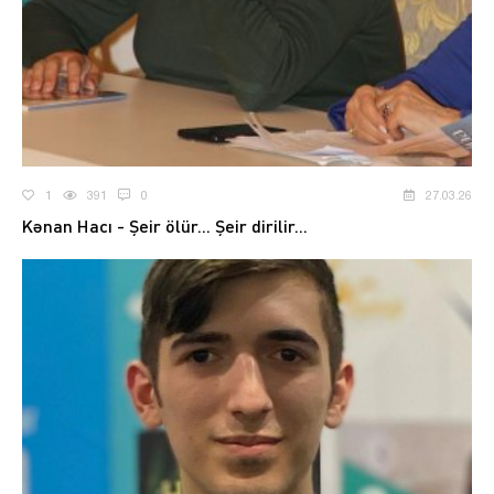
1
391
0
27.03.26
Kənan Hacı - Şeir ölür... Şeir dirilir...