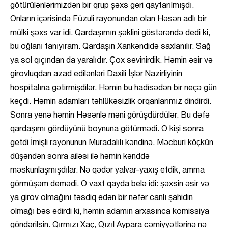
götürülənlərimizdən bir qrup şəxs geri qaytarılmışdı.
Onların içərisində Füzuli rayonundan olan Həsən adlı bir
mülki şəxs var idi. Qardaşımın şəklini göstərəndə dedi ki,
bu oğlanı tanıyıram. Qardaşın Xankəndidə saxlanılır. Sağ
ya sol qıçından da yaralıdır. Çox sevinirdik. Həmin əsir və
girovluqdan azad edilənləri Daxili İşlər Nazirliyinin
hospitalına gətirmişdilər. Həmin bu hadisədən bir neçə gün
keçdi. Həmin adamları təhlükəsizlik orqanlarımız dindirdi.
Sonra yenə həmin Həsənlə məni görüşdürdülər. Bu dəfə
qardaşımı gördüyünü boynuna götürmədi. O kişi sonra
getdi İmişli rayonunun Muradalılı kəndinə. Məcburi köçkün
düşəndən sonra ailəsi ilə həmin kənddə
məskunlaşmışdılar. Nə qədər yalvar-yaxış etdik, amma
görmüşəm demədi. O vaxt qayda belə idi: şəxsin əsir və
ya girov olmağını təsdiq edən bir nəfər canlı şahidin
olmağı bəs edirdi ki, həmin adamın arxasınca komissiya
göndərilsin. Qırmızı Xaç, Qızıl Aypara cəmiyyətlərinə nə