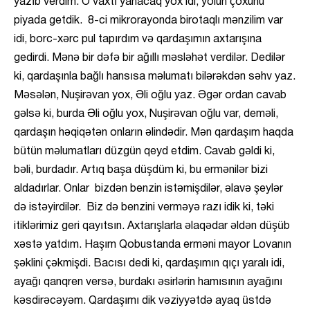
yazıb verdim. O vaxtı yanacaq yox idi, yolun çoxunu
piyada getdik. 8-ci mikrorayonda birotaqlı mənzilim var
idi, borc-xərc pul tapırdım və qardaşımın axtarışına
gedirdi. Mənə bir dəfə bir ağıllı məsləhət verdilər. Dedilər
ki, qardaşınla bağlı hansısa məlumatı bilərəkdən səhv yaz.
Məsələn, Nuşirəvan yox, Əli oğlu yaz. Əgər ordan cavab
gəlsə ki, burda Əli oğlu yox, Nuşirəvan oğlu var, deməli,
qardaşın həqiqətən onların əlindədir. Mən qardaşım haqda
bütün məlumatları düzgün qeyd etdim. Cavab gəldi ki,
bəli, burdadır. Artıq başa düşdüm ki, bu ermənilər bizi
aldadırlar. Onlar bizdən benzin istəmişdilər, əlavə şeylər
də istəyirdilər. Biz də benzini verməyə razı idik ki, təki
itiklərimiz geri qayıtsın. Axtarışlarla əlaqədar əldən düşüb
xəstə yatdım. Haşım Qobustanda erməni mayor Lovanın
şəklini çəkmişdi. Bacısı dedi ki, qardaşımın qıçı yaralı idi,
ayağı qanqren versə, burdakı əsirlərin hamısının ayağını
kəsdirəcəyəm. Qardaşımı dik vəziyyətdə ayaq üstdə