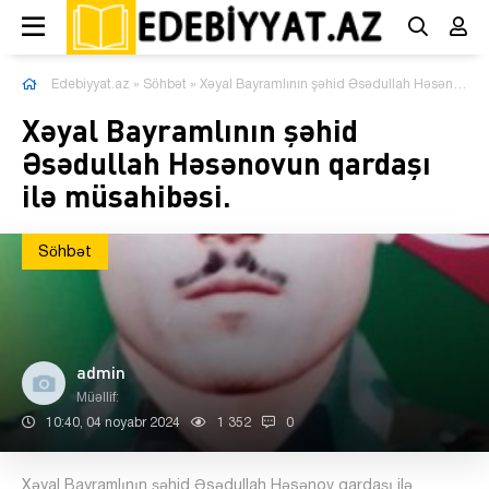
Edebiyyat.az
»
Söhbət
» Xəyal Bayramlının şəhid Əsədullah Həsənovun qardaşı ilə müsahibəsi.
Xəyal Bayramlının şəhid
Əsədullah Həsənovun qardaşı
ilə müsahibəsi.
Söhbət
admin
Müəllif:
10:40, 04 noyabr 2024
1 352
0
Xəyal Bayramlının şəhid Əsədullah Həsənov qardaşı ilə