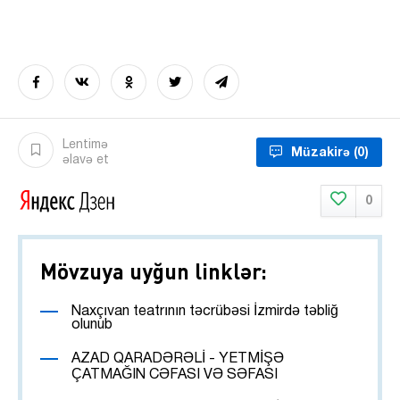
Lentimə
Müzakirə
(0)
əlavə et
0
Mövzuya uyğun linklər:
Naxçıvan teatrının təcrübəsi İzmirdə təbliğ
olunub
AZAD QARADƏRƏLİ - YETMİŞƏ
ÇATMAĞIN CƏFASI VƏ SƏFASI