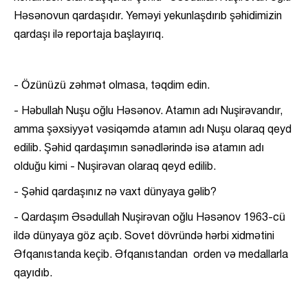
Həsənovun qardaşıdır. Yeməyi yekunlaşdırıb şəhidimizin
qardaşı ilə reportaja başlayırıq.
- Özünüzü zəhmət olmasa, təqdim edin.
- Həbullah Nuşu oğlu Həsənov. Atamın adı Nuşirəvandır,
amma şəxsiyyət vəsiqəmdə atamın adı Nuşu olaraq qeyd
edilib. Şəhid qardaşımın sənədlərində isə atamın adı
olduğu kimi - Nuşirəvan olaraq qeyd edilib.
- Şəhid qardaşınız nə vaxt dünyaya gəlib?
- Qardaşım Əsədullah Nuşirəvan oğlu Həsənov 1963-cü
ildə dünyaya göz açıb. Sovet dövründə hərbi xidmətini
Əfqanıstanda keçib. Əfqanıstandan orden və medallarla
qayıdıb.