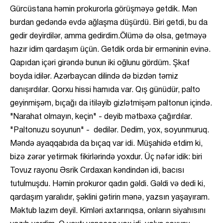
Gürcüstana həmin prokurorla görüşməyə getdik. Mən
burdan gedəndə evdə ağlaşma düşürdü. Biri getdi, bu da
gedir deyirdilər, amma gedirdim.Ölümə də olsa, getməyə
hazır idim qardaşım üçün. Getdik orda bir erməninin evinə.
Qapıdan içəri girəndə bunun iki oğlunu gördüm. Şkaf
boyda idilər. Azərbaycan dilində də bizdən təmiz
danışırdılar. Qorxu hissi hamıda var. Qış günüdür, palto
geyinmişəm, bıçağı da itiləyib gizlətmişəm paltonun içində.
"Narahat olmayın, keçin" - deyib mətbəxə çağırdılar.
"Paltonuzu soyunun" - dedilər. Dedim, yox, soyunmuruq.
Məndə ayaqqabıda da bıçaq var idi. Müşahidə etdim ki,
bizə zərər yetirmək fikirlərində yoxdur. Üç nəfər idik: biri
Tovuz rayonu Əsrik Cırdaxan kəndindən idi, bacısı
tutulmuşdu. Həmin prokuror qadın gəldi. Gəldi və dedi ki,
qardaşım yaralıdır, şəklini gətirin mənə, yazsın yaşayıram.
Məktub lazım deyil. Kimləri axtarırıqsa, onların siyahısını