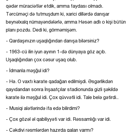
qədər müraciətlər etdik, amma faydası olmadı.
Tərcüməçi də tutmuşdum ki, xarici dillərdə danışar
beynəlxalq nümayəndələrlə, amma Həsən adlı o kişi bütün
planı pozdu. Dedi ki, görməmişəm.
- Qardaşınızın uşaqlığından danışa bilərsiniz?
- 1963-cü ilin iyun ayının 1-də dünyaya göz açıb.
Uşaqlığından çox cəsur uşaq olub.
- İdmanla məşğul idi?
- Hə. O vaxtı karate qadağan edilmişdi. Əsgərlikdən
qayıdandan sonra İnşaatçılar stadionunda gizli şəkildə
karate ilə məşğul idi. Çox qüvvətli idi. Tale belə gətirdi..
- Musiqi alətlərində ifa edə bilirdimi?
- Çox gözəl əl qabiliyyəti var idi. Rəssamlığı var idi.
- Çəkdiyi rəsmlərdən hazırda qalan varmı?