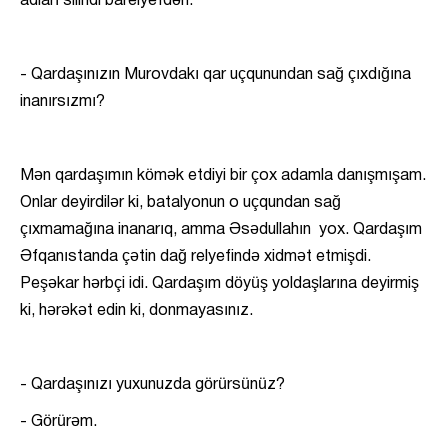
adları silindi barelyefdən.
- Qardaşınızın Murovdakı qar uçqunundan sağ çıxdığına
inanırsızmı?
Mən qardaşımın kömək etdiyi bir çox adamla danışmışam.
Onlar deyirdilər ki, batalyonun o uçqundan sağ
çıxmamağına inanarıq, amma Əsədullahın yox. Qardaşım
Əfqanıstanda çətin dağ relyefində xidmət etmişdi.
Peşəkar hərbçi idi. Qardaşım döyüş yoldaşlarına deyirmiş
ki, hərəkət edin ki, donmayasınız.
- Qardaşınızı yuxunuzda görürsünüz?
- Görürəm.