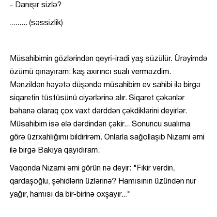
- Danışır sizlə?
......... (səssizlik)
Müsahibimin gözlərindən qeyri-iradi yaş süzülür. Ürəyimdə
özümü qınayıram: kaş axırıncı sualı verməzdim.
Mənzildən həyətə düşəndə müsahibim ev sahibi ilə birgə
siqaretin tüstüsünü ciyərlərinə alır. Siqaret çəkənlər
bəhanə olaraq çox vaxt dərddən çəkdiklərini deyirlər.
Müsahibim isə elə dərdindən çəkir... Sonuncu sualıma
görə üzrxahlığımı bildirirəm. Onlarla sağollaşıb Nizami əmi
ilə birgə Bakıya qayıdıram.
Vaqonda Nizami əmi görün nə deyir: "Fikir verdin,
qardaşoğlu, şəhidlərin üzlərinə? Hamısının üzündən nur
yağır, hamısı da bir-birinə oxşayır..."