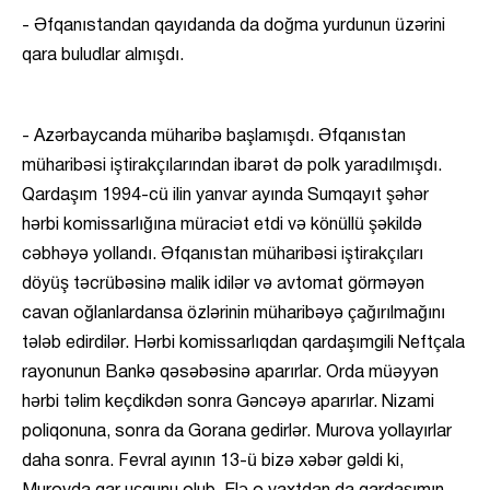
- Əfqanıstandan qayıdanda da doğma yurdunun üzərini
qara buludlar almışdı.
- Azərbaycanda müharibə başlamışdı. Əfqanıstan
müharibəsi iştirakçılarından ibarət də polk yaradılmışdı.
Qardaşım 1994-cü ilin yanvar ayında Sumqayıt şəhər
hərbi komissarlığına müraciət etdi və könüllü şəkildə
cəbhəyə yollandı. Əfqanıstan müharibəsi iştirakçıları
döyüş təcrübəsinə malik idilər və avtomat görməyən
cavan oğlanlardansa özlərinin müharibəyə çağırılmağını
tələb edirdilər. Hərbi komissarlıqdan qardaşımgili Neftçala
rayonunun Bankə qəsəbəsinə aparırlar. Orda müəyyən
hərbi təlim keçdikdən sonra Gəncəyə aparırlar. Nizami
poliqonuna, sonra da Gorana gedirlər. Murova yollayırlar
daha sonra. Fevral ayının 13-ü bizə xəbər gəldi ki,