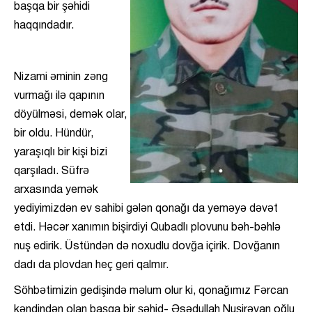
başqa bir şəhidi
haqqındadır.
Nizami əminin zəng
vurmağı ilə qapının
döyülməsi, demək olar,
bir oldu. Hündür,
yaraşıqlı bir kişi bizi
qarşıladı. Süfrə
arxasında yemək
yediyimizdən ev sahibi gələn qonağı da yeməyə dəvət
etdi. Həcər xanımın bişirdiyi Qubadlı plovunu bəh-bəhlə
nuş edirik. Üstündən də noxudlu dovğa içirik. Dovğanın
dadı da plovdan heç geri qalmır.
Söhbətimizin gedişində məlum olur ki, qonağımız Fərcan
kəndindən olan başqa bir şəhid- Əsədullah Nuşirəvan oğlu