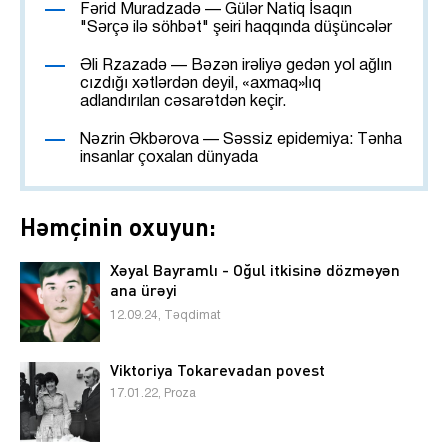
Fərid Muradzadə — Gülər Natiq İsaqın
"Sərçə ilə söhbət" şeiri haqqında düşüncələr
Əli Rzazadə — Bəzən irəliyə gedən yol ağlın
cızdığı xətlərdən deyil, «axmaq»lıq
adlandırılan cəsarətdən keçir.
Nəzrin Əkbərova — Səssiz epidemiya: Tənha
insanlar çoxalan dünyada
Həmçinin oxuyun:
Xəyal Bayramlı - Oğul itkisinə dözməyən
ana ürəyi
12.09.24, Təqdimat
Viktoriya Tokarevadan povest
17.01.22, Proza