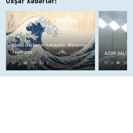
Oxşar xəbərlər:
Əbədi Dalğanın Hekayəsi- Mətanət
Teymurlu
AZƏR XALİQ
2
367
2
0
296