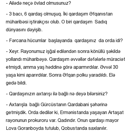
- Ailədə neçə övlad olmusunuz?
- 3 bacı, 6 qardaş olmuşuq. İki qardaşım Əfqanıstan
müharibəsi iştirakçısı olub. O biri qardaşım Sadıq
dünyasını dəyişib.
- Fərcana hücumlar başlayanda qardaşınız da orda idi?
- Xeyr. Rayonumuz işğal ediləndən sonra könüllü şəkildə
yollandı müharibəyə. Qardaşım əvvəllər dəfələrlə müraciət
etmişdi, amma yaş həddinə görə aparmırdılar. Əvvəl 30
yaşa kimi aparırdılar. Sonra Əfqan polku yaradıldı. Elə
gedə bildi.
- Qardaşınızın axtarışı ilə bağlı nə deyə bilərsiniz?
- Axtarışla bağlı Gürcüstanın Qardabani şəhərinə
getmişdik. Orda dedilər ki, Ermənistanda yaşayan Artaşat
rayonunun prokuroru var. Qadındır. Onun qardaşı mayor
Lova Goranboyda tutulub, Qobustanda saxlanılır.