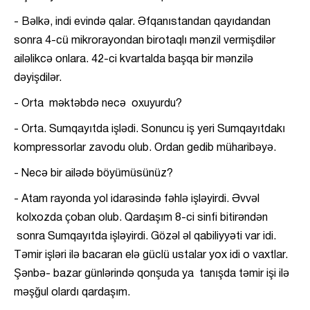
- Bəlkə, indi evində qalar. Əfqanıstandan qayıdandan
sonra 4-cü mikrorayondan birotaqlı mənzil vermişdilər
ailəlikcə onlara. 42-ci kvartalda başqa bir mənzilə
dəyişdilər.
- Orta məktəbdə necə oxuyurdu?
- Orta. Sumqayıtda işlədi. Sonuncu iş yeri Sumqayıtdakı
kompressorlar zavodu olub. Ordan gedib müharibəyə.
- Necə bir ailədə böyümüsünüz?
- Atam rayonda yol idarəsində fəhlə işləyirdi. Əvvəl
kolxozda çoban olub. Qardaşım 8-ci sinfi bitirəndən
sonra Sumqayıtda işləyirdi. Gözəl əl qabiliyyəti var idi.
Təmir işləri ilə bacaran elə güclü ustalar yox idi o vaxtlar.
Şənbə- bazar günlərində qonşuda ya tanışda təmir işi ilə
məşğul olardı qardaşım.