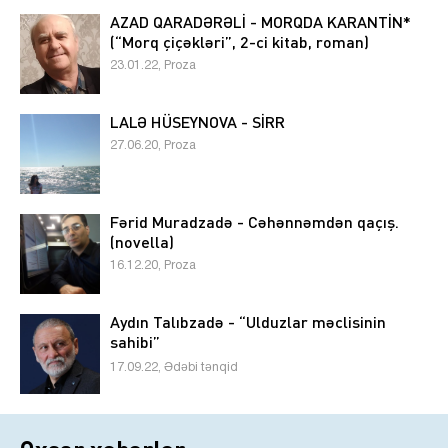
AZAD QARADƏRƏLİ - MORQDA KARANTİN*
(“Morq çiçəkləri”, 2-ci kitab, roman)
23.01.22, Proza
LALƏ HÜSEYNOVA - SİRR
27.06.20, Proza
Fərid Muradzadə - Cəhənnəmdən qaçış.
(novella)
16.12.20, Proza
Aydın Talıbzadə - “Ulduzlar məclisinin
sahibi”
17.09.22, Ədəbi tənqid