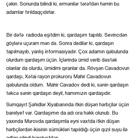
çəkin. Sonunda bilindi ki, ermənilər tərəfdən həmin bu
adamlar fırıldaqçıdırlar.
Bir dəfə radioda eşitdim ki, qardaşım tapılıb. Sevincdən
göylərə uçuram mən də. Sonra dedilər ki, qardaşın
tapılmayıb, yanlış informasiyadır. Çox adamın qəbulunda
olurdum qardaşım üçün. İçlərində ümid verib dəstək
olanlar da olurdu, ümidimi qıranlar da. Rövşən Cavadovun
qardaşı, Xətai rayon prokuroru Mahir Cavadovun
qəbulunda oldum. Mahir Cavadov dedi ki, sənin qardaşın
təkcə sənin qardaşın deyil, hamımızın qardaşıdır.
Sumqayıt Şəhidlər Xiyabanında itkin düşən hərbçilər üçün
barelyef var. Qardaşımın da adı ora həkk olunub. Bu
yaxında Murovda qardaşımla eyni vaxtda itkin düşən
hərbçilərdən ikisinin sümükləri tapıldığı üçün qızıl suyu ilə