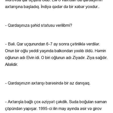
Murovda qar uçqunu olub. Elə o vaxtdan da qardaşımın
axtarışına başladıq. İndiyə qədər də bir xəbər yoxdur..
- Qardaşınıza şəhid statusu verilibmi?
- Bəli. Qar uçqunundan 6-7 ay sonra çətinliklə verdilər.
Onun bir oğlu yeddi yaşında balkondan yıxılıb öldü. Həmin
oğlunun adı Elvin idi. O biri oğlunun adı Ziyadır. Ziya sağdır.
Ailəlidir.
- Qardaşınızın axtarışı barəsində bir az danışaq.
- Axtarışla bağlı çox əziyyət çəkdik. Suda boğulan saman
çöpündən yapışar. 1995-ci ilin may ayında əsir və girov