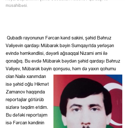
müsahibəsi.
Qubadlı rayonunun Fərcan kənd sakini, şəhid Bəhruz
Vəliyevin qardaşı Mübarək bəyin Sumqayıtda yerləşən
evində həmkəndlisi, dəyərli ağsaqqal Nizami əmi ilə
qonağıq. Bu evdə Mübarək bəydən şəhid qardaşı Bəhruz
Vəliyev, Mübarək bəyin qonşusu, həm
də yaxın qohumu
olan Nailə xanımdan
isə şəhid oğlu Hikmət
Zamanov haqqında
reportajlar götürüb
sizlərə təqdim etdim.
Bu dəfəki reportajım
isə Fərcan kəndinin