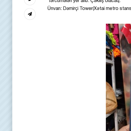
tərcümələri yer alıb. Çəkiliş olacaq.
Ünvan: Dəmirçi Tower(Xətai metro stansiy