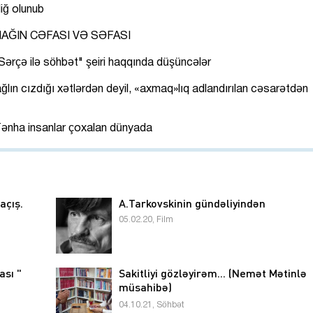
liğ olunub
AĞIN CƏFASI VƏ SƏFASI
ərçə ilə söhbət" şeiri haqqında düşüncələr
lın cızdığı xətlərdən deyil, «axmaq»lıq adlandırılan cəsarətdən
ənha insanlar çoxalan dünyada
açış.
A.Tarkovskinin gündəliyindən
05.02.20, Film
ası "
Sakitliyi gözləyirəm... (Nemət Mətinlə
müsahibə)
04.10.21, Söhbət