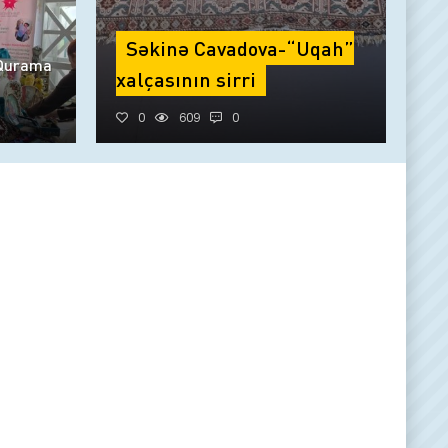
Səkinə Cavadova-“Uqah”
 Qurama
xalçasının sirri
0
609
0