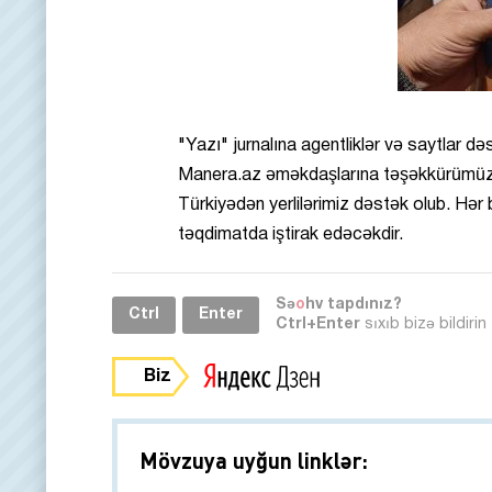
"Yazı" jurnalına agentliklər və saytlar d
Manera.az əməkdaşlarına təşəkkürümüzü b
Türkiyədən yerlilərimiz dəstək olub. Hər b
təqdimatda iştirak edəcəkdir.
Sə
o
hv tapdınız?
Ctrl
Enter
Ctrl+Enter
sıxıb bizə bildirin
Biz
Mövzuya uyğun linklər: