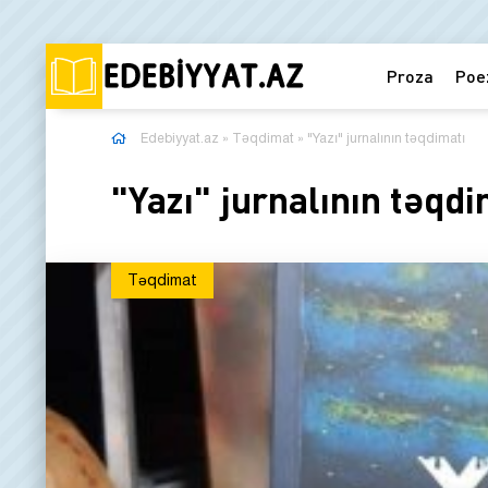
Proza
Poe
Edebiyyat.az
»
Təqdimat
» "Yazı" jurnalının təqdimatı
"Yazı" jurnalının təqdi
Təqdimat