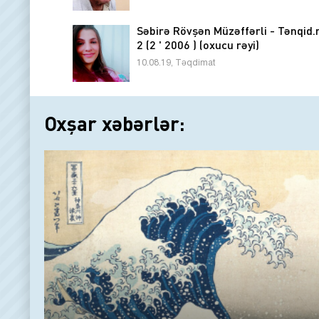
Səbirə Rövşən Müzəffərli - Tənqid.
2 (2 ' 2006 ) (oxucu rəyi)
10.08.19, Təqdimat
Oxşar xəbərlər: