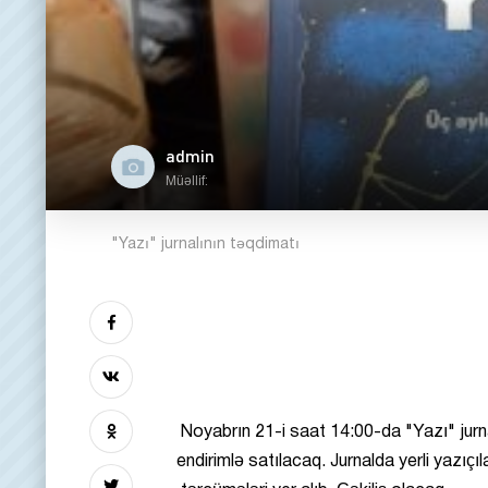
admin
Müəllif:
"Yazı" jurnalının təqdimatı
Noyabrın 21-i saat 14:00-da "Yazı" jurna
endirimlə satılacaq. Jurnalda yerli yazıçı