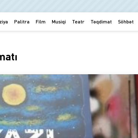
ziya
Palitra
Film
Musiqi
Teatr
Təqdimat
Söhbət
matı