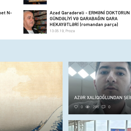
net N-
Azad Qaradərəli - ERMƏNİ DOKTORUN
GÜNDƏLİYİ VƏ QARABAĞIN QARA
HEKAYƏTLƏRİ (romandan parça)
13.05.19, Proza
AZƏR XALİQOĞLUNDAN ŞEİ
0
296
0