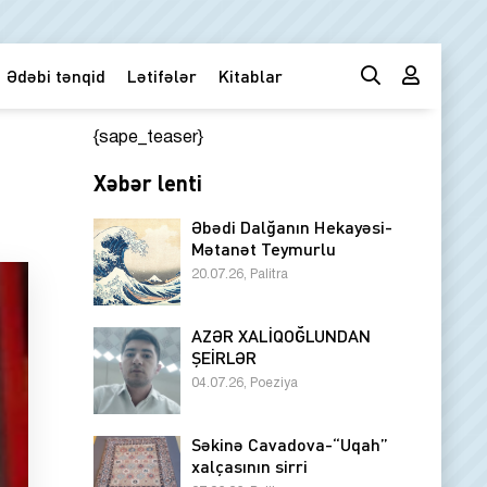
Ədəbi tənqid
Lətifələr
Kitablar
{sape_teaser}
Xəbər lenti
Əbədi Dalğanın Hekayəsi-
Mətanət Teymurlu
20.07.26, Palitra
AZƏR XALİQOĞLUNDAN
ŞEİRLƏR
04.07.26, Poeziya
Səkinə Cavadova-“Uqah”
xalçasının sirri