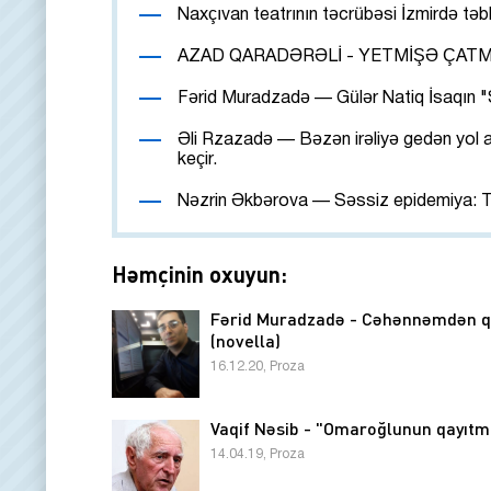
Naxçıvan teatrının təcrübəsi İzmirdə təb
AZAD QARADƏRƏLİ - YETMİŞƏ ÇATM
Fərid Muradzadə — Gülər Natiq İsaqın "S
Əli Rzazadə — Bəzən irəliyə gedən yol ağ
keçir.
Nəzrin Əkbərova — Səssiz epidemiya: T
Həmçinin oxuyun:
Fərid Muradzadə - Cəhənnəmdən q
(novella)
16.12.20, Proza
Vaqif Nəsib - "Omaroğlunun qayıtm
14.04.19, Proza