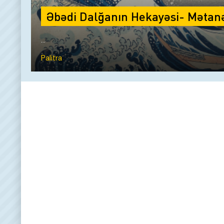
Əbədi Dalğanın Hekayəsi- Mətan
...
Palitra