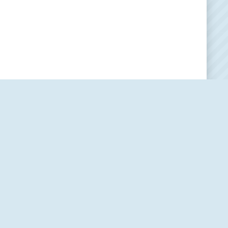
usu
Redaksiya
Haqqımızda
BIZ Klub
Bizimlə əlaqə
Məqalə göndərmək