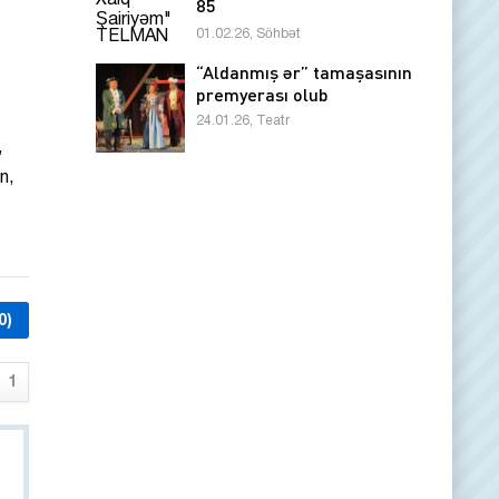
85
01.02.26, Söhbət
“Aldanmış ər” tamaşasının
premyerası olub
24.01.26, Teatr
,
n,
0)
1