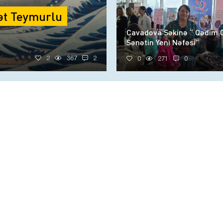
ət Teymurlu
Cavadova Səkinə “ Qədim
Sənətin Yeni Nəfəsi”
2
367
2
0
271
0