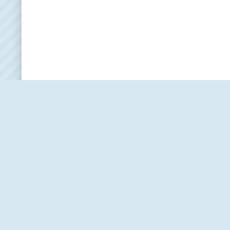
Sayt haqqında
Yarandığı gündən sayta dürlü yazılar yerləşdirilir. Əsas mə
ədəbiyyatsevərləri bir yerə toplamaqdır.
Öz yazılarınızı saytımızda görmək üçün
edebiyyatdergi@m
+994703657179
nömrəsinin votsapına yaza bilərsiniz.