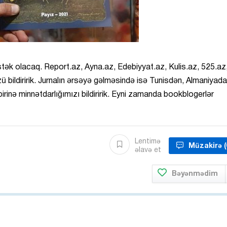
əstək olacaq. Report.az, Ayna.az, Edebiyyat.az, Kulis.az, 525.az
ildiririk. Jurnalın ərsəyə gəlməsində isə Tunisdən, Almaniyada
irinə minnətdarlığımızı bildiririk. Eyni zamanda bookblogerlər
Lentimə
Müzakirə
(
əlavə et
Bəyənmədim