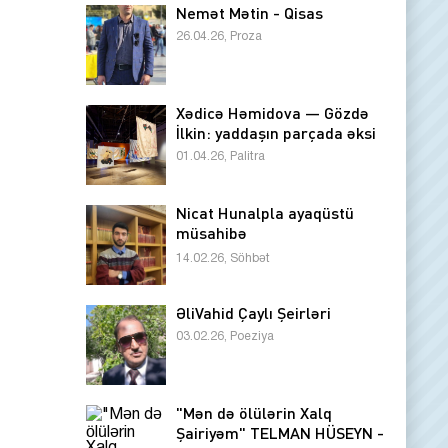
Nemət Mətin - Qisas
26.04.26, Proza
Xədicə Həmidova — Gözdə
İlkin: yaddaşın parçada əksi
01.04.26, Palitra
Nicat Hunalpla ayaqüstü
müsahibə
14.02.26, Söhbət
ƏliVahid Çaylı Şeirləri
03.02.26, Poeziya
"Mən də ölülərin Xalq
Şairiyəm" TELMAN HÜSEYN -