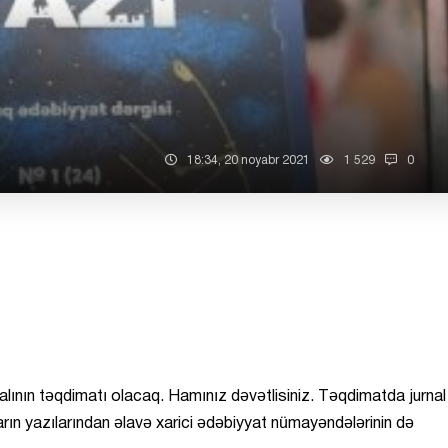
18:34, 20 noyabr 2021
1 529
0
lının təqdimatı olacaq. Hamınız dəvətlisiniz. Təqdimatda jurnal
ların yazılarından əlavə xarici ədəbiyyat nümayəndələrinin də