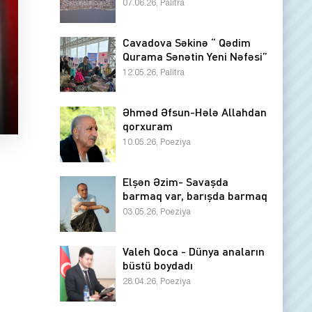
07.06.26, Palitra
Cavadova Səkinə “ Qədim
Qurama Sənətin Yeni Nəfəsi”
12.05.26, Palitra
Əhməd Əfsun-Hələ Allahdan
qorxuram
10.05.26, Poeziya
Elşən Əzim- Savaşda
barmaq var, barışda barmaq
03.05.26, Poeziya
Valeh Qoca - Dünya anaların
büstü boydadı
28.04.26, Poeziya