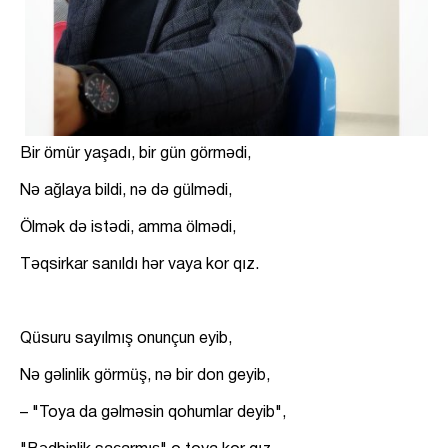
Bir ömür yaşadı, bir gün görmədi,
Nə ağlaya bildi, nə də gülmədi,
Ölmək də istədi, amma ölmədi,
Təqsirkar sanıldı hər vaya kor qız.
Qüsuru sayılmış onunçun eyib,
Nə gəlinlik görmüş, nə bir don geyib,
– "Toya da gəlməsin qohumlar deyib",