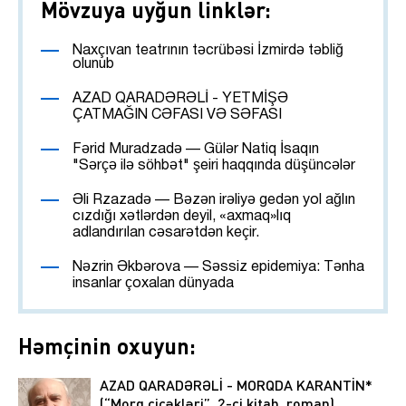
Mövzuya uyğun linklər:
Naxçıvan teatrının təcrübəsi İzmirdə təbliğ
olunub
AZAD QARADƏRƏLİ - YETMİŞƏ
ÇATMAĞIN CƏFASI VƏ SƏFASI
Fərid Muradzadə — Gülər Natiq İsaqın
"Sərçə ilə söhbət" şeiri haqqında düşüncələr
Əli Rzazadə — Bəzən irəliyə gedən yol ağlın
cızdığı xətlərdən deyil, «axmaq»lıq
adlandırılan cəsarətdən keçir.
Nəzrin Əkbərova — Səssiz epidemiya: Tənha
insanlar çoxalan dünyada
Həmçinin oxuyun:
AZAD QARADƏRƏLİ - MORQDA KARANTİN*
(“Morq çiçəkləri”, 2-ci kitab, roman)