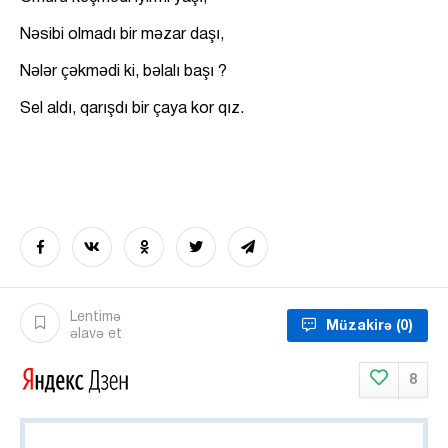
Nəsibi olmadı bir məzar daşı,
Nələr çəkmədi ki, bəlalı başı ?
Sel aldı, qarışdı bir çaya kor qız.
Lentimə
Müzakirə
(0)
əlavə et
8