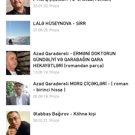
23.01.22, Proza
LALƏ HÜSEYNOVA - SİRR
27.06.20, Proza
Azad Qaradərəli - ERMƏNİ DOKTORUN
GÜNDƏLİYİ VƏ QARABAĞIN QARA
HEKAYƏTLƏRİ (romandan parça)
13.05.19, Proza
Azad Qaradərəli MORQ ÇİÇƏKLƏRİ - ( roman
- birinci hissə )
05.09.19, Proza
Əlabbas Bağırov - Köhnə kişi
06.02.21, Proza