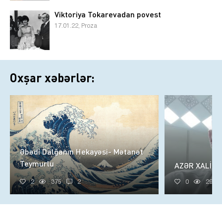
Viktoriya Tokarevadan povest
17.01.22, Proza
Oxşar xəbərlər:
Əbədi Dalğanın Hekayəsi- Mətanət
Teymurlu
AZƏR XALİQ
2
375
2
0
299