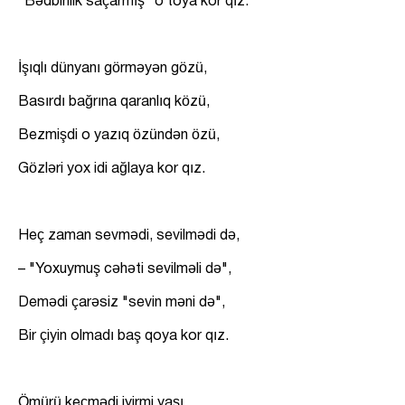
"Bədbinlik saçarmış" o toya kor qız.
İşıqlı dünyanı görməyən gözü,
Basırdı bağrına qaranlıq közü,
Bezmişdi o yazıq özündən özü,
Gözləri yox idi ağlaya kor qız.
Heç zaman sevmədi, sevilmədi də,
– "Yoxuymuş cəhəti sevilməli də",
Demədi çarəsiz "sevin məni də",
Bir çiyin olmadı baş qoya kor qız.
Ömürü keçmədi iyirmi yaşı,