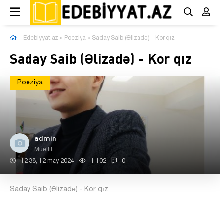
Edebiyyat.az
»
Poeziya
» Saday Saib (Əlizadə) - Kor qız
Saday Saib (Əlizadə) - Kor qız
Poeziya
admin
Müəllif:
12:38, 12 may 2024
1 102
0
Saday Saib (Əlizadə) - Kor qız