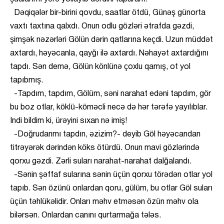
Dəqiqələr bir-birini qovdu, saatlar ötdü, Günəş günorta
vaxtı taxtına qalxdı. Onun odlu gözləri ətrafda gəzdi,
şimşək nəzərləri Gölün dərin qatlarına keçdi. Uzun müddət
axtardı, həyəcanla, qayğı ilə axtardı. Nəhayət axtardığını
tapdı. Sən demə, Gölün könlünə çoxlu qamış, ot yol
tapıbmış.
-Tapdım, tapdım, Gölüm, səni narahat edəni tapdım, gör
bu boz otlar, köklü-köməcli necə də hər tərəfə yayılıblar.
Indi bildim ki, ürəyini sıxan nə imiş!
-Doğrudanmı tapdın, əzizim?- deyib Göl həyəcandan
titrəyərək dərindən köks ötürdü. Onun mavi gözlərində
qorxu gəzdi. Zərli suları narahat-narahat dalğalandı.
-Sənin şəffaf sularına sənin üçün qorxu törədən otlar yol
tapıb. Sən özünü onlardan qoru, gülüm, bu otlar Göl suları
üçün təhlükəlidir. Onları məhv etməsən özün məhv ola
bilərsən. Onlardan canını qurtarmağa tələs.