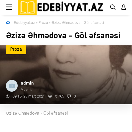
Edebiyyat.az
»
Proza
» Əzizə Əhmədova - Göl əfsanəsi
Əzizə Əhmədova - Göl əfsanəsi
Proza
admin
Müəllif:
09:18, 25 mart 2021
3 765
0
Əzizə Əhmədova - Göl əfsanəsi