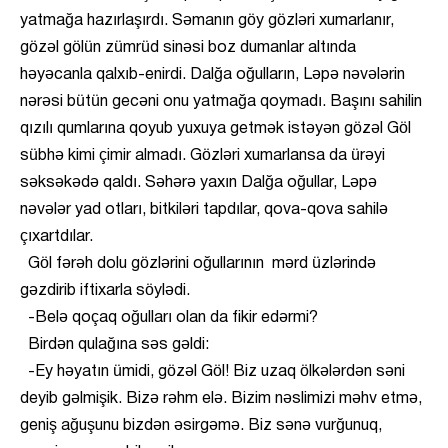
yatmağa hazırlaşırdı. Səmanın göy gözləri xumarlanır,
gözəl gölün zümrüd sinəsi boz dumanlar altında
həyəcanla qalxıb-enirdi. Dalğa oğulların, Ləpə nəvələrin
nərəsi bütün gecəni onu yatmağa qoymadı. Başını sahilin
qızılı qumlarına qoyub yuxuya getmək istəyən gözəl Göl
sübhə kimi çimir almadı. Gözləri xumarlansa da ürəyi
səksəkədə qaldı. Səhərə yaxın Dalğa oğullar, Ləpə
nəvələr yad otları, bitkiləri tapdılar, qova-qova sahilə
çıxartdılar.
Göl fərəh dolu gözlərini oğullarının mərd üzlərində
gəzdirib iftixarla söylədi.
-Belə qoçaq oğulları olan da fikir edərmi?
Birdən qulağına səs gəldi:
-Ey həyatın ümidi, gözəl Göl! Biz uzaq ölkələrdən səni
deyib gəlmişik. Bizə rəhm elə. Bizim nəslimizi məhv etmə,
geniş ağuşunu bizdən əsirgəmə. Biz sənə vurğunuq,