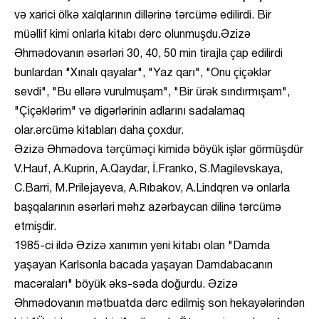
və xarici ölkə xalqlarının dillərinə tərcümə edilirdi. Bir
müəllif kimi onlarla kitabı dərc olunmuşdu.Əzizə
Əhmədovanın əsərləri 30, 40, 50 min tirajla çap edilirdi
bunlardan "Xınalı qayalar", "Yaz qarı", "Onu çiçəklər
sevdi", "Bu ellərə vurulmuşam", "Bir ürək sındırmışam",
"Çiçəklərim" və digərlərinin adlarını sadalamaq
olar.ərcümə kitabları daha çoxdur.
Əzizə Əhmədova tərçüməçi kimidə böyük işlər görmüşdür
V.Hauf, A.Kuprin, A.Qaydar, İ.Franko, S.Magilevskaya,
C.Barri, M.Prilejayeva, A.Rıbakov, A.Lindqren və onlarla
başqalarının əsərləri məhz azərbaycan dilinə tərcümə
etmişdir.
1985-ci ildə Əzizə xanımın yeni kitabı olan "Damda
yaşayan Karlsonla bacada yaşayan Damdabacanın
macəraları" böyük əks-səda doğurdu. Əzizə
Əhmədovanın mətbuatda dərc edilmiş son hekayələrindən