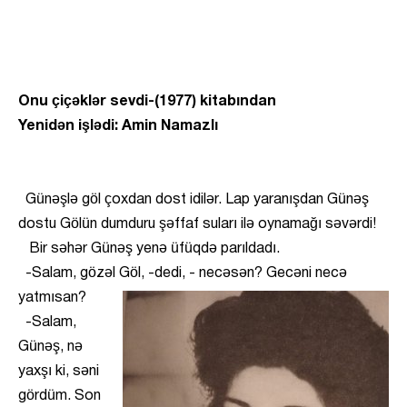
Onu çiçəklər sevdi-(1977) kitabından
Yenidən işlədi: Amin Namazlı
Günəşlə göl çoxdan dost idilər. Lap yaranışdan Günəş
dostu Gölün dumduru şəffaf suları ilə oynamağı səvərdi!
Bir səhər Günəş yenə üfüqdə parıldadı.
-Salam, gözəl Göl, -dedi, - necəsən? Gecəni necə
yatmısan?
-Salam,
Günəş, nə
yaxşı ki, səni
gördüm. Son