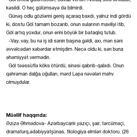
Göl istədi gülümsəsin, cavab versin. Ancaq səsi xırıldadı,
kəsildi. O heç gülümsəyə də bilmirdi.
Günəş odlu gözlərini geniş açaraq baxdı, yalnız indi gördü
ki, dostu Göl tamam bozarıb, onun sularının maviliyi itib,
Göl artıq yoxdur, onun erini böyük bir bataqlıq tutub.
-Vay, vay, bu nə iş idi sənin başına gəldi, axı, mən səni
əvvəlcədən xəbərdar etmişdim. Necə oldu ki, sən buna
əhəmiyyət vermədin.
Göl təəssüflə köks ötürdü, sinəsi qabrıb-qalxdı. Onun
qəhrəman dalğa oğulları, mərd Ləpə nəvələri məhv
olmuşdular.
Müəllif haqqında:
Əzizə Əhmədova- Azərbaycanlı yazıçı, şair, tərcüməçi,
dramaturq,ədəbiyyatşünas, filologiya elmləri doktoru. (26