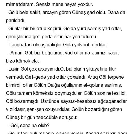
minnətdaram. Sənsiz mənə həyat yoxdur.
Gölü belə sakit, arxayın görən Günəş şad oldu. Daha da
parıldadı.
Günlər bir-bir ötüb keçirdi. Göldə yurd salmış yad otlar,
qamışlar isə get-gedə artır, hər yeri tuturdu.
Təngnəfəs olmuş balıqlar Gölə yalvarıb dedilər:
-Aman, Göl, biz boğuluruq, yad otlar nəfəsimizi kəsir,
bizə kömək elə.
Lakin Göl çox arxayın idi.O, balıqların şikayətinə fikir
vermədi. Get-gedə yad otlar çoxalırdı. Artıq Göl tərpənə
bilmirdi, otlar Gölün Dalğa oğullarının əl-qoluna sarılmış,
Gölü tamam köməksiz qoymuşdular. Gölün son nəfəsi idi.
Göl bozarmışdı. Üstündə saysız-hesabsız ağcaqanadlar
vızıldaşır, şən-şən oxuyurdular. Gölün bozardığını görən
Günəş bir gün təəccüblə soruşdu:
-Göl, sənə nə olub?