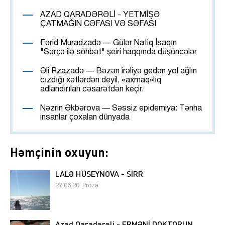
AZAD QARADƏRƏLİ - YETMİŞƏ
ÇATMAĞIN CƏFASI VƏ SƏFASI
Fərid Muradzadə — Gülər Natiq İsaqın
"Sərçə ilə söhbət" şeiri haqqında düşüncələr
Əli Rzazadə — Bəzən irəliyə gedən yol ağlın
cızdığı xətlərdən deyil, «axmaq»lıq
adlandırılan cəsarətdən keçir.
Nəzrin Əkbərova — Səssiz epidemiya: Tənha
insanlar çoxalan dünyada
Həmçinin oxuyun:
LALƏ HÜSEYNOVA - SİRR
27.06.20, Proza
Azad Qaradərəli - ERMƏNİ DOKTORUN