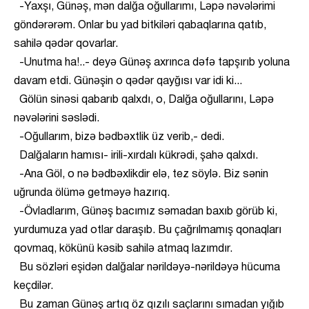
-Yaxşı, Günəş, mən dalğa oğullarımı, Ləpə nəvələrimi
göndərərəm. Onlar bu yad bitkiləri qabaqlarına qatıb,
sahilə qədər qovarlar.
-Unutma ha!..- deyə Günəş axrınca dəfə tapşırıb yoluna
davam etdi. Günəşin o qədər qayğısı var idi ki...
Gölün sinəsi qabarıb qalxdı, o, Dalğa oğullarını, Ləpə
nəvələrini səslədi.
-Oğullarım, bizə bədbəxtlik üz verib,- dedi.
Dalğaların hamısı- irili-xırdalı kükrədi, şahə qalxdı.
-Ana Göl, o nə bədbəxlikdir elə, tez söylə. Biz sənin
uğrunda ölümə getməyə hazırıq.
-Övladlarım, Günəş bacımız səmadan baxıb görüb ki,
yurdumuza yad otlar daraşıb. Bu çağrılmamış qonaqları
qovmaq, kökünü kəsib sahilə atmaq lazımdır.
Bu sözləri eşidən dalğalar nərildəyə-nərildəyə hücuma
keçdilər.
Bu zaman Günəş artıq öz qızılı saçlarını sımadan yığıb