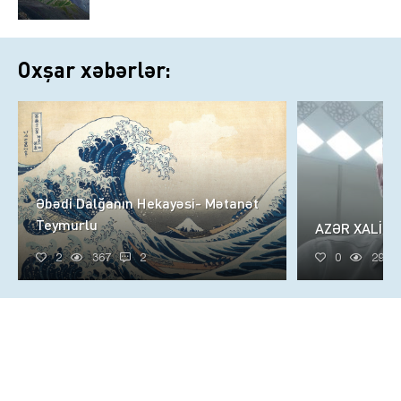
Oxşar xəbərlər:
Əbədi Dalğanın Hekayəsi- Mətanət
Teymurlu
AZƏR XALİQ
2
367
2
0
296