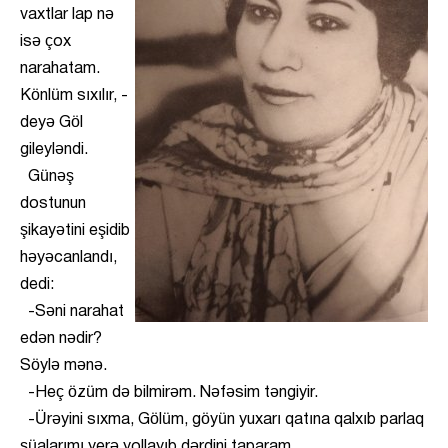
vaxtlar lap nə
isə çox
narahatam.
Könlüm sıxılır, -
deyə Göl
gileyləndi.
Günəş
dostunun
şikayətini eşidib
həyəcanlandı,
dedi:
-Səni narahat
edən nədir?
Söylə mənə.
-Heç özüm də bilmirəm. Nəfəsim təngiyir.
-Ürəyini sıxma, Gölüm, göyün yuxarı qatına qalxıb parlaq
şüalarımı yerə yollayıb dərdini taparam.