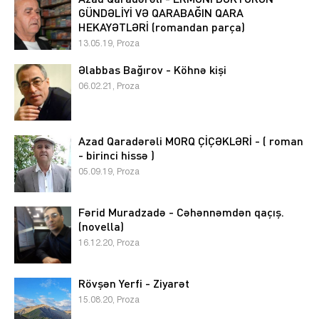
GÜNDƏLİYİ VƏ QARABAĞIN QARA
HEKAYƏTLƏRİ (romandan parça)
13.05.19, Proza
Əlabbas Bağırov - Köhnə kişi
06.02.21, Proza
Azad Qaradərəli MORQ ÇİÇƏKLƏRİ - ( roman
- birinci hissə )
05.09.19, Proza
Fərid Muradzadə - Cəhənnəmdən qaçış.
(novella)
16.12.20, Proza
Rövşən Yerfi - Ziyarət
15.08.20, Proza