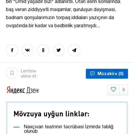
biri "Ümid yaşadır bizi" adlanırdı. Ötən əsrin sonlarında
baş verən ziddiyyətli məqamlar, quruluşun dəyişməsi,
bədnam qonşularımızın torpaq iddiaları yazıçının da
ovqatında bir kədər və bədbinlik yaratmışdı...
Lentimə
Müzakirə
(0)
əlavə et
0
Mövzuya uyğun linklər:
Naxçıvan teatrının təcrübəsi İzmirdə təbliğ
olunub