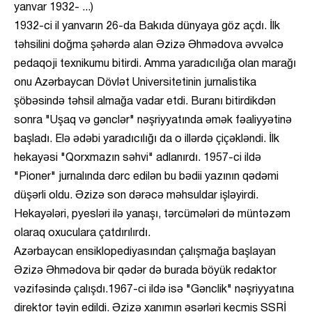
yanvar 1932- ...)
1932-ci il yanvarın 26-da Bakıda dünyaya göz açdı. İlk
təhsilini doğma şəhərdə alan Əzizə Əhmədova əvvəlcə
pedaqoji texnikumu bitirdi. Amma yaradıcılığa olan marağı
onu Azərbaycan Dövlət Universitetinin jurnalistika
şöbəsində təhsil almağa vadar etdi. Buranı bitirdikdən
sonra "Uşaq və gənclər" nəşriyyatında əmək fəaliyyətinə
başladı. Elə ədəbi yaradıcılığı da o illərdə çiçəkləndi. İlk
hekayəsi "Qorxmazın səhvi" adlanırdı. 1957-ci ildə
"Pioner" jurnalında dərc edilən bu bədii yazının qədəmi
düşərli oldu. Əzizə son dərəcə məhsuldar işləyirdi.
Hekayələri, pyesləri ilə yanaşı, tərcümələri də müntəzəm
olaraq oxuculara çatdırılırdı.
Azərbaycan ensiklopediyasından çalışmağa başlayan
Əzizə Əhmədova bir qədər də burada böyük redaktor
vəzifəsində çalışdı.1967-ci ildə isə "Gənclik" nəşriyyatına
direktor təyin edildi. Əzizə xanımın əsərləri keçmiş SSRİ