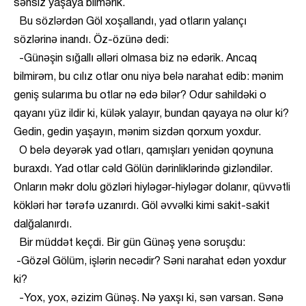
sənsiz yaşaya bilmərik.
Bu sözlərdən Göl xoşallandı, yad otların yalançı
sözlərinə inandı. Öz-özünə dedi:
-Günəşin sığallı əlləri olmasa biz nə edərik. Ancaq
bilmirəm, bu cılız otlar onu niyə belə narahat edib: mənim
geniş sularıma bu otlar nə edə bilər? Odur sahildəki o
qayanı yüz ildir ki, külək yalayır, bundan qayaya nə olur ki?
Gedin, gedin yaşayın, mənim sizdən qorxum yoxdur.
O belə deyərək yad otları, qamışları yenidən qoynuna
buraxdı. Yad otlar cəld Gölün dərinliklərində gizləndilər.
Onların məkr dolu gözləri hiyləgər-hiyləgər dolanır, qüvvətli
kökləri hər tərəfə uzanırdı. Göl əvvəlki kimi sakit-sakit
dalğalanırdı.
Bir müddət keçdi. Bir gün Günəş yenə soruşdu:
-Gözəl Gölüm, işlərin necədir? Səni narahat edən yoxdur
ki?
-Yox, yox, əzizim Günəş. Nə yaxşı ki, sən varsan. Sənə