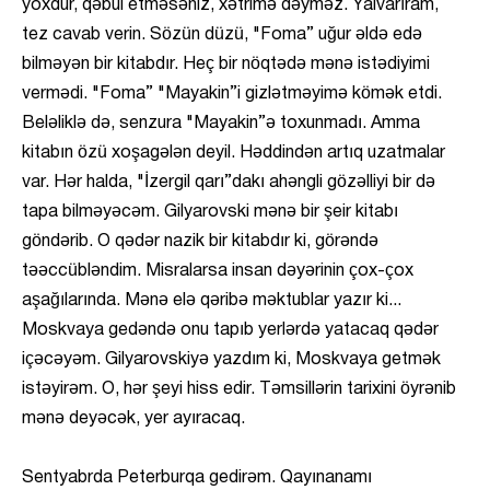
yoxdur, qəbul etməsəniz, xətrimə dəyməz. Yalvarıram,
tez cavab verin. Sözün düzü, "Foma” uğur əldə edə
bilməyən bir kitabdır. Heç bir nöqtədə mənə istədiyimi
vermədi. "Foma” "Mayakin”i gizlətməyimə kömək etdi.
Beləliklə də, senzura "Mayakin”ə toxunmadı. Amma
kitabın özü xoşagələn deyil. Həddindən artıq uzatmalar
var. Hər halda, "İzergil qarı”dakı ahəngli gözəlliyi bir də
tapa bilməyəcəm. Gilyarovski mənə bir şeir kitabı
göndərib. O qədər nazik bir kitabdır ki, görəndə
təəccübləndim. Misralarsa insan dəyərinin çox-çox
aşağılarında. Mənə elə qəribə məktublar yazır ki...
Moskvaya gedəndə onu tapıb yerlərdə yatacaq qədər
içəcəyəm. Gilyarovskiyə yazdım ki, Moskvaya getmək
istəyirəm. O, hər şeyi hiss edir. Təmsillərin tarixini öyrənib
mənə deyəcək, yer ayıracaq.
Sentyabrda Peterburqa gedirəm. Qayınanamı