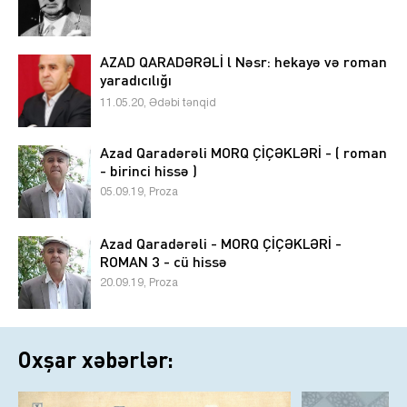
AZAD QARADƏRƏLİ l Nəsr: hekayə və roman
yaradıcılığı
11.05.20, Ədəbi tənqid
Azad Qaradərəli MORQ ÇİÇƏKLƏRİ - ( roman
- birinci hissə )
05.09.19, Proza
Azad Qaradərəli - MORQ ÇİÇƏKLƏRİ -
ROMAN 3 - cü hissə
20.09.19, Proza
Oxşar xəbərlər: