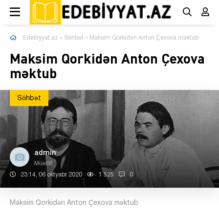
Edebiyyat.az
»
Söhbət
» Maksim Qorkidən Anton Çexova məktub
Maksim Qorkidən Anton Çexova
məktub
Söhbət
admin
Müəllif:
23:14, 06 oktyabr 2020
1 525
0
Maksim Qorkidən Anton Çexova məktub