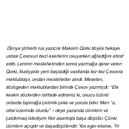
Dünya şöhrətli rus yazıçısı Maksim Qorki böyük hekayə
ustası Çexovun bəzi əsərlərini oxuyarkən ağladığını etiraf
edib. Leninin məsləhətindən sonra yazmağa qərar verən
Qorki, fəaliyyətə yeni başladığı vaxtlarda tez-tez Çexovla
məktublaşır, ondan məsləhətlər alırdı. Məsələn,
sözügedən məktublardan birində Çexov yazmışdı: "Elə
kəskin sözlərdən istifadə edirsiniz ki, oxucu özünü
onlarda tapmağa çətinlik çəkə və yorula bilər. Mən "o,
otlar üzərində oturdu” – deyə yazanda cümləm və
çatdırmaq istədiyim fikir asanlıqla başa düşülür. Çünki
cümləm açıqdır və başadüşüləndir. Yox əgər əksinə, "İri