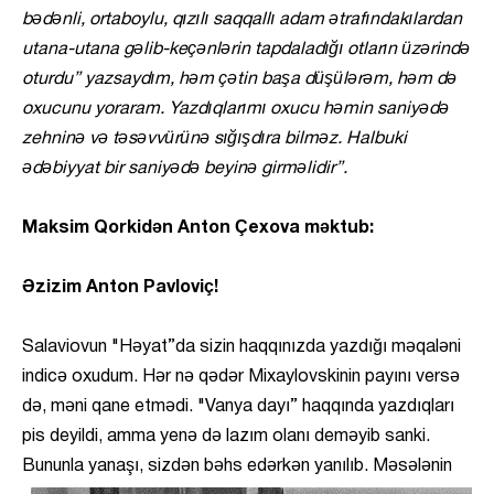
bədənli, ortaboylu, qızılı saqqallı adam ətrafındakılardan
utana-utana gəlib-keçənlərin tapdaladığı otların üzərində
oturdu” yazsaydım, həm çətin başa düşülərəm, həm də
oxucunu yoraram. Yazdıqlarımı oxucu həmin saniyədə
zehninə və təsəvvürünə sığışdıra bilməz. Halbuki
ədəbiyyat bir saniyədə beyinə girməlidir”.
Maksim Qorkidən Anton Çexova məktub:
Əzizim Anton Pavloviç!
Salaviovun "Həyat”da sizin haqqınızda yazdığı məqaləni
indicə oxudum. Hər nə qədər Mixaylovskinin payını versə
də, məni qane etmədi. "Vanya dayı” haqqında yazdıqları
pis deyildi, amma yenə də lazım olanı deməyib sanki.
Bununla yanaşı, sizdən bəhs edərkən yanılıb. Məsələnin