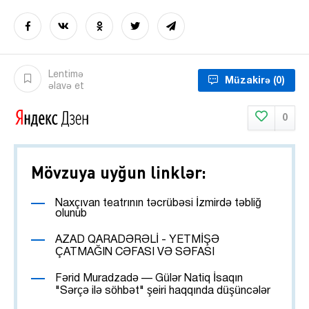
Lentimə
Müzakirə
(0)
əlavə et
0
Mövzuya uyğun linklər:
Naxçıvan teatrının təcrübəsi İzmirdə təbliğ
olunub
AZAD QARADƏRƏLİ - YETMİŞƏ
ÇATMAĞIN CƏFASI VƏ SƏFASI
Fərid Muradzadə — Gülər Natiq İsaqın
"Sərçə ilə söhbət" şeiri haqqında düşüncələr