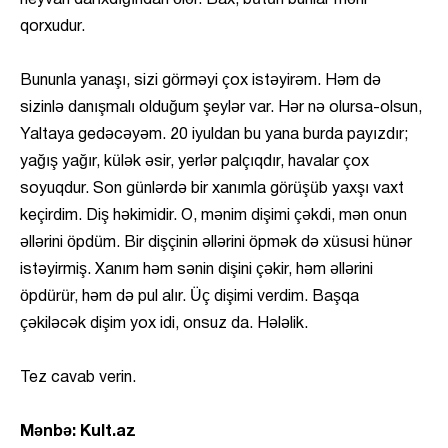
heyvan darıxdığından ölər. Bax, bütün bunlar məni
qorxudur.
Bununla yanaşı, sizi görməyi çox istəyirəm. Həm də
sizinlə danışmalı olduğum şeylər var. Hər nə olursa-olsun,
Yaltaya gedəcəyəm. 20 iyuldan bu yana burda payızdır;
yağış yağır, külək əsir, yerlər palçıqdır, havalar çox
soyuqdur. Son günlərdə bir xanımla görüşüb yaxşı vaxt
keçirdim. Diş həkimidir. O, mənim dişimi çəkdi, mən onun
əllərini öpdüm. Bir dişçinin əllərini öpmək də xüsusi hünər
istəyirmiş. Xanım həm sənin dişini çəkir, həm əllərini
öpdürür, həm də pul alır. Üç dişimi verdim. Başqa
çəkiləcək dişim yox idi, onsuz da. Hələlik.
Tez cavab verin.
Mənbə: Kult.az