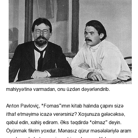
mahiyyətinə varmadan, onu üzdən dəyərləndirib.
Anton Pavloviç, "Fomas”ımın kitab halında çapını sizə
ithaf etməyimə icazə verərsiniz? Xoşunuza gələcəksə,
qəbul edin, xahiş edirəm. Əks təqdirdə "olmaz” deyin.
Öyünmək fikrim yoxdur. Mənasız qürur məsələləriylə aram