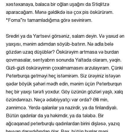
xəstəxanaya, balaca bir oğlan uşağını da Stiqlitzə
aparacağam. Mənə gəldikdə isə çox pis öskürürəm.
"Foma”nı tamamladığıma görə sevinirəm.
Srediri ya da Yartsevi görsəniz, salam deyin. Və yaxud ən
yaxşısı, mənim adımdan söyüb-batırın. Nə adla belə
gözdən uzaq düşüblər? Öskürəyim artmasa və burdan
qovmasalar, sentyabrın sonunda Yaltada olaram, yəqin.
Gizli-gizli öskürəyimin çoxalmamasını arzulayıram. Çünki
Peterburqa getməyi heç istəmirəm. Siz ürəyiniz istəyən
qədər böyük şəhəri mədh edin, mənim üçün Peterburqun
heç bir yaxşı tərəfi yoxdur. Göy üzünün gözləri yaşlı, xalq
özündənrazı. Neçə ədəbiyyatçı var orda? Əlli min,
zənnimcə. Yerdə qalanlar ya nazirdir, ya da finlandiyalı.
Bütün qadınlar da ya həkimdir, ya da tələbə. Bir
ağcaqanad peterburqlu qadınlardan birini dişləsə, yazıq