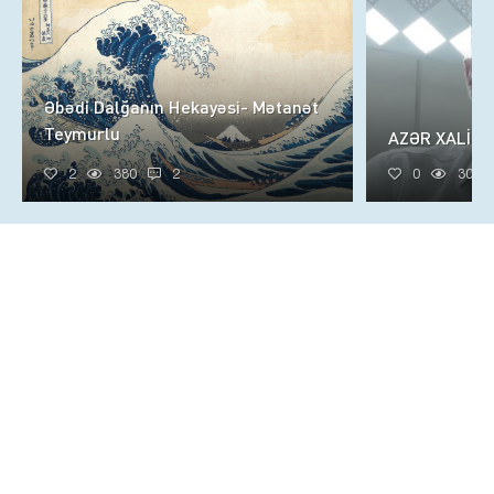
Əbədi Dalğanın Hekayəsi- Mətanət
Teymurlu
AZƏR XALİQ
2
380
2
0
305