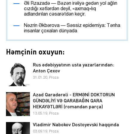
Əli Rzazadə — Bəzən irəliyə gedən yol ağlın
cızdığı xətlərdən deyil, «axmaq»lıq
adlandırılan cəsarətdən keçir.
Nəzrin Əkbərova — Səssiz epidemiya: Tənha
insanlar çoxalan dünyada
Həmçinin oxuyun:
Rus ədəbiyyatının usta yazarlarından:
Anton Çexov
31.01.20, Proza
Azad Qaradərəli - ERMƏNİ DOKTORUN
GÜNDƏLİYİ VƏ QARABAĞIN QARA
HEKAYƏTLƏRİ (romandan parça)
13.05.19, Proza
Vladimir Nabokov Dostoyevski haqqında
03.09.19, Proza