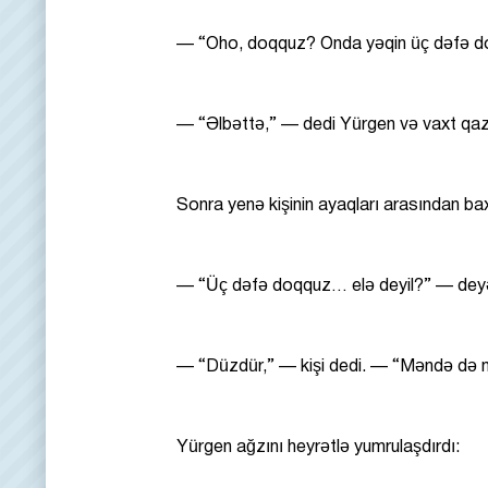
— “Oho, doqquz? Onda yəqin üç dəfə doq
— “Əlbəttə,” — dedi Yürgen və vaxt qaz
Sonra yenə kişinin ayaqları arasından ba
— “Üç dəfə doqquz… elə deyil?” — deyə y
— “Düzdür,” — kişi dedi. — “Məndə də 
Yürgen ağzını heyrətlə yumrulaşdırdı: