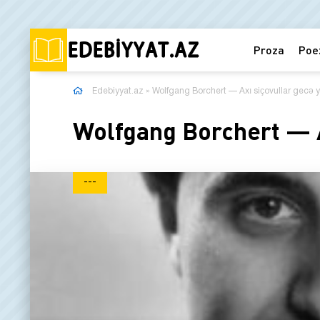
Proza
Poe
Edebiyyat.az
» Wolfgang Borchert — Axı siçovullar gecə ya
Wolfgang Borchert — Ax
---