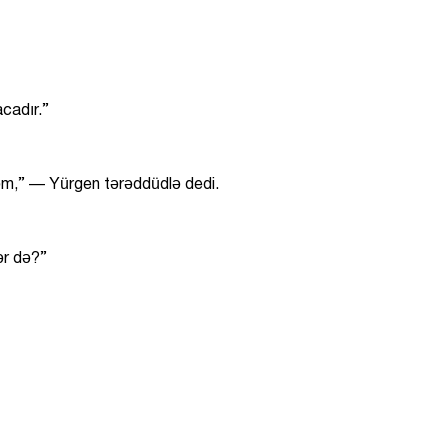
cadır.”
m,” — Yürgen tərəddüdlə dedi.
ər də?”