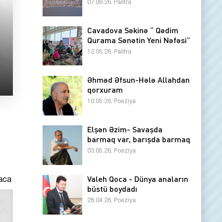
07.06.26, Palitra
Cavadova Səkinə “ Qədim
Qurama Sənətin Yeni Nəfəsi”
12.05.26, Palitra
Əhməd Əfsun-Hələ Allahdan
qorxuram
10.05.26, Poeziya
Elşən Əzim- Savaşda
barmaq var, barışda barmaq
03.05.26, Poeziya
Valeh Qoca - Dünya anaların
baca
büstü boydadı
28.04.26, Poeziya