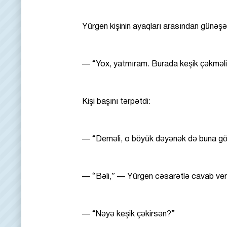
Yürgen kişinin ayaqları arasından günəşə
— “Yox, yatmıram. Burada keşik çəkməl
Kişi başını tərpətdi:
— “Deməli, o böyük dəyənək də buna gö
— “Bəli,” — Yürgen cəsarətlə cavab ver
— “Nəyə keşik çəkirsən?”