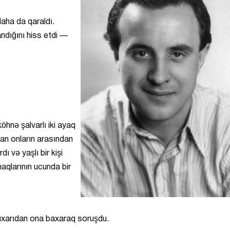
aha da qaraldı.
andığını hiss etdi —
öhnə şalvarlı iki ayaq
lan onların arasından
dı və yaşlı bir kişi
aqlarının ucunda bir
uxarıdan ona baxaraq soruşdu.