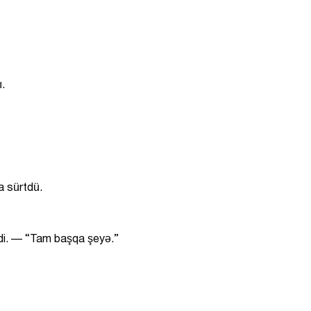
ı.
a sürtdü.
edi. — “Tam başqa şeyə.”