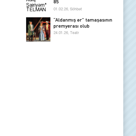
85
01.02.26, Söhbət
“Aldanmış ər” tamaşasının
premyerası olub
24.01.26, Teatr