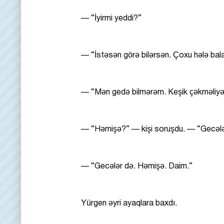
— “İyirmi yeddi?”
— “İstəsən görə bilərsən. Çoxu hələ bala
— “Mən gedə bilmərəm. Keşik çəkməliyə
— “Həmişə?” — kişi soruşdu. — “Gecəl
— “Gecələr də. Həmişə. Daim.”
Yürgen əyri ayaqlara baxdı.