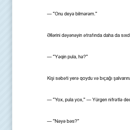
— “Onu deyə bilmərəm.”
Əllərini dəyənəyin ətrafında daha da sıxd
— “Yəqin pula, hə?”
Kişi səbəti yerə qoydu və bıçağı şalvarın
— “Yox, pula yox,” — Yürgen nifrətlə d
— “Nəyə bəs?”