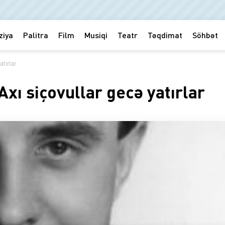
ziya
Palitra
Film
Musiqi
Teatr
Təqdimat
Söhbət
tırlar
ı siçovullar gecə yatırlar