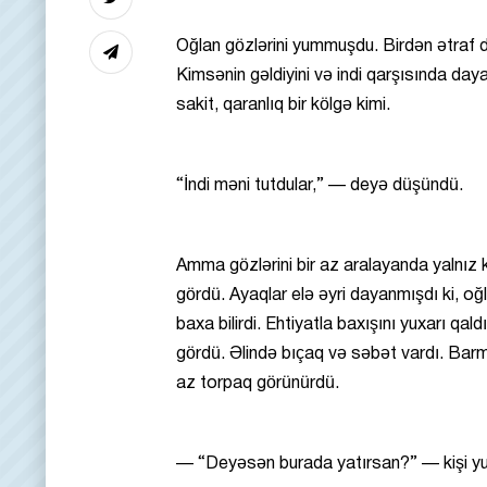
Oğlan gözlərini yummuşdu. Birdən ətraf d
Kimsənin gəldiyini və indi qarşısında day
sakit, qaranlıq bir kölgə kimi.
“İndi məni tutdular,” — deyə düşündü.
Amma gözlərini bir az aralayanda yalnız k
gördü. Ayaqlar elə əyri dayanmışdı ki, oğ
baxa bilirdi. Ehtiyatla baxışını yuxarı qaldır
gördü. Əlində bıçaq və səbət vardı. Barm
az torpaq görünürdü.
— “Deyəsən burada yatırsan?” — kişi y