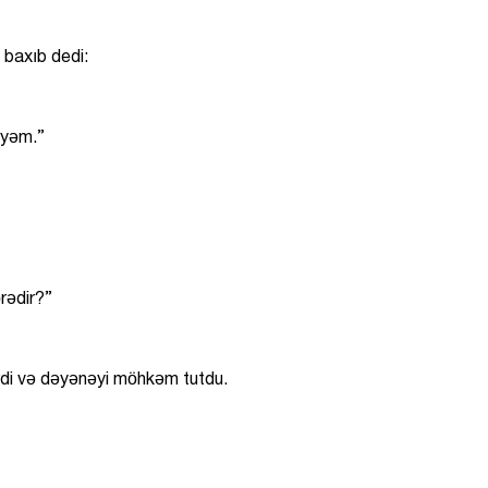
 baxıb dedi:
iyəm.”
rədir?”
di və dəyənəyi möhkəm tutdu.