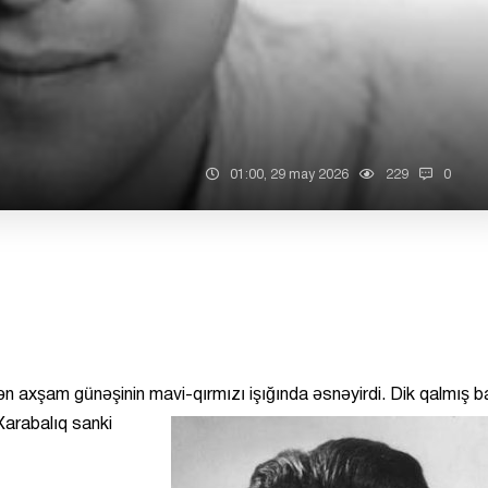
01:00, 29 may 2026
229
0
n axşam günəşinin mavi-qırmızı işığında əsnəyirdi. Dik qalmış 
arabalıq sanki