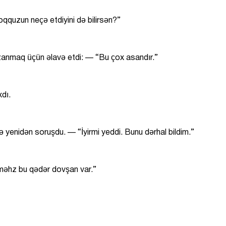
quzun neçə etdiyini də bilirsən?”
anmaq üçün əlavə etdi: — “Bu çox asandır.”
xdı.
enidən soruşdu. — “İyirmi yeddi. Bunu dərhal bildim.”
məhz bu qədər dovşan var.”