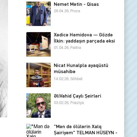
Nemət Mətin - Qisas
26.04.26, Proza
Xədicə Həmidova — Gözdə
İlkin: yaddaşın parçada əksi
01.04.26, Palitra
Nicat Hunalpla ayaqüstü
müsahibə
14.02.26, Söhbət
ƏliVahid Çaylı Şeirləri
03.02.26, Poeziya
"Mən də ölülərin Xalq
Şairiyəm" TELMAN HÜSEYN -