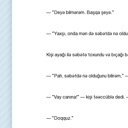
— “Deyə bilmərəm. Başqa şeyə.”
— “Yaxşı, onda mən də səbətdə nə old
Kişi ayağı ilə səbətə toxundu və bıçağı b
— “Pah, səbətdə nə olduğunu bilirəm,” 
— “Vay canına!” — kişi təəccüblə dedi. 
— “Doqquz.”