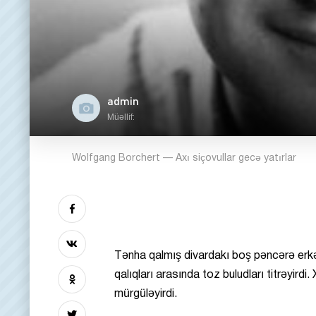
admin
Müəllif:
Wolfgang Borchert — Axı siçovullar gecə yatırlar
Tənha qalmış divardakı boş pəncərə erkə
qalıqları arasında toz buludları titrəyirdi.
X
mürgüləyirdi.