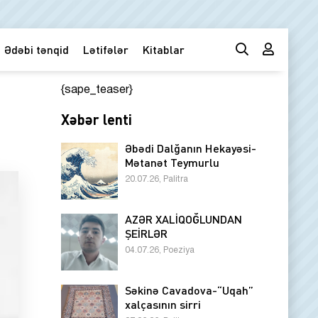
Ədəbi tənqid
Lətifələr
Kitablar
{sape_teaser}
Xəbər lenti
Əbədi Dalğanın Hekayəsi-
Mətanət Teymurlu
20.07.26, Palitra
AZƏR XALİQOĞLUNDAN
ŞEİRLƏR
04.07.26, Poeziya
Səkinə Cavadova-“Uqah”
xalçasının sirri