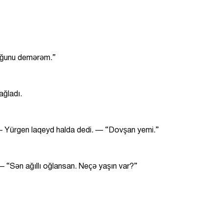
uğunu demərəm.”
ağladı.
— Yürgen laqeyd halda dedi. — “Dovşan yemi.”
— “Sən ağıllı oğlansan. Neçə yaşın var?”