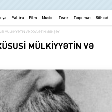
ziya
Palitra
Film
Musiqi
Teatr
Təqdimat
Söhbət
SUSİ MÜLKİYYƏTİN VƏ DÖVLƏTİN MƏNŞƏYİ
 XÜSUSİ MÜLKİYYƏTİN VƏ