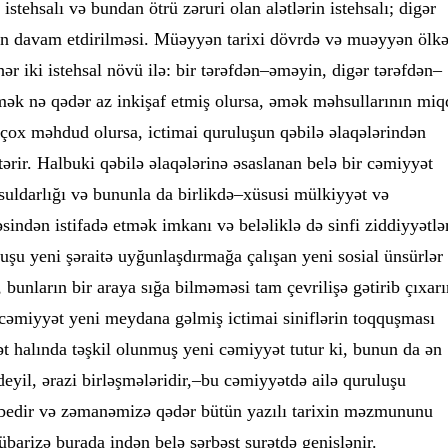
 istehsalı və bundan ötrü zəruri olan alətlərin istehsalı; digər
lin davam etdirilməsi. Müəyyən tarixi dövrdə və muəyyən ölk
hər iki istehsal növü ilə: bir tərəfdən–əməyin, digər tərəfdən–
Əmək nə qədər az inkişaf etmiş olursa, əmək məhsullarının miq
 çox məhdud olursa, ictimai quruluşun qəbilə əlaqələrindən
tərir. Halbuki qəbilə əlaqələrinə əsaslanan belə bir cəmiyyət
uldarlığı və bununla da birlikdə–xüsusi mülkiyyət və
əsindən istifadə etmək imkanı və beləliklə də sinfi ziddiyyətlə
luşu yeni şəraitə uyğunlaşdırmağa çalışan yeni sosial ünsürlər
 bunların bir araya sığa bilməməsi tam çevrilişə gətirib çıxarı
cəmiyyət yeni meydana gəlmiş ictimai siniflərin toqquşması
lət halında təşkil olunmuş yeni cəmiyyət tutur ki, bunun da ən
 deyil, ərazi birləşmələridir,–bu cəmiyyətdə ailə quruluşu
abedir və zəmanəmizə qədər bütün yazılı tarixin məzmununu
mübarizə burada indən belə sərbəst surətdə genişlənir.