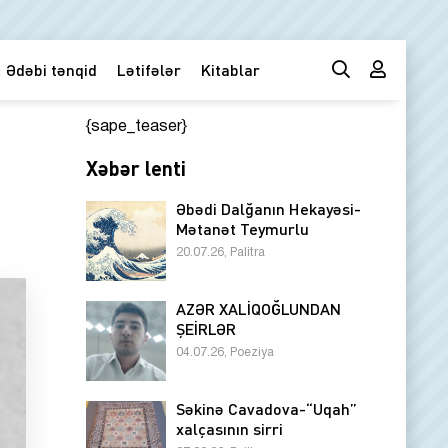
Ədəbi tənqid
Lətifələr
Kitablar
{sape_teaser}
Xəbər lenti
Əbədi Dalğanın Hekayəsi-
Mətanət Teymurlu
20.07.26, Palitra
AZƏR XALİQOĞLUNDAN
ŞEİRLƏR
04.07.26, Poeziya
Səkinə Cavadova-“Uqah”
xalçasının sirri