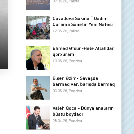
07.06.26, Palitra
Cavadova Səkinə “ Qədim
Qurama Sənətin Yeni Nəfəsi”
12.05.26, Palitra
Əhməd Əfsun-Hələ Allahdan
qorxuram
10.05.26, Poeziya
Elşən Əzim- Savaşda
barmaq var, barışda barmaq
03.05.26, Poeziya
Valeh Qoca - Dünya anaların
büstü boydadı
28.04.26, Poeziya