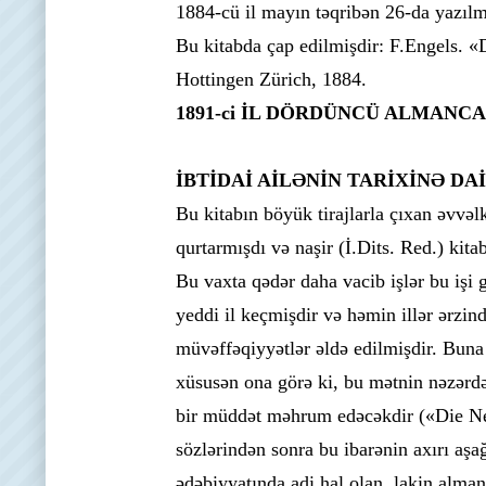
1884-cü il mayın təqribən 26-da yazılm
Bu kitabda çap edilmişdir: F.Engels. «
Hottingen Zürich, 1884.
1891-ci İL DÖRDÜNCÜ ALMAN
İBTİDAİ AİLƏNİN TARİXİNƏ D
Bu kitabın böyük tirajlarla çıxan əvvəl
qurtarmışdı və naşir (İ.Dits. Red.) kit
Bu vaxta qədər daha vacib işlər bu işi
yeddi il keçmişdir və həmin illər ərzin
müvəffəqiyyətlər əldə edilmişdir. Buna 
xüsusən ona görə ki, bu mətnin nəzərdə
bir müddət məhrum edəcəkdir («Die Neu
sözlərindən sonra bu ibarənin axırı aşağ
ədəbiyyatında adi hal olan, lakin alman