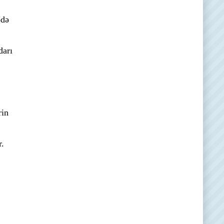
ədə
darı
rin
r.