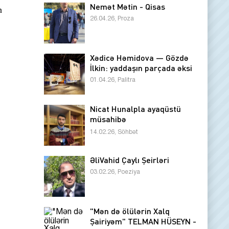
Nemət Mətin - Qisas
n
26.04.26, Proza
Xədicə Həmidova — Gözdə
İlkin: yaddaşın parçada əksi
01.04.26, Palitra
Nicat Hunalpla ayaqüstü
müsahibə
14.02.26, Söhbət
ƏliVahid Çaylı Şeirləri
03.02.26, Poeziya
"Mən də ölülərin Xalq
Şairiyəm" TELMAN HÜSEYN -