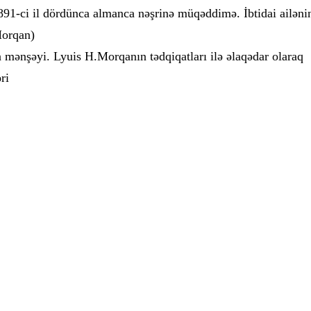
891-ci il dördünca almanca nəşrinə müqəddimə. İbtidai ailəni
Morqan)
n mənşəyi. Lyuis H.Morqanın tədqiqatları ilə əlaqədar olaraq
ri