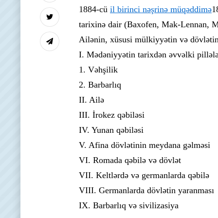
1884-cü
il birinci nəşrinə müqəddimə
1
tarixinə dair (Baxofen, Mak-Lennan, 
Ailənin, xüsusi mülkiyyətin və dövləti
I. Mədəniyyətin tarixdən əvvəlki pillələ
1. Vəhşilik
2. Barbarlıq
II. Ailə
III. İrokez qəbiləsi
IV. Yunan qəbiləsi
V. Afina dövlətinin meydana gəlməsi
VI. Romada qəbilə və dövlət
VII. Keltlərdə və germanlarda qəbilə
VIII. Germanlarda dövlətin yaranması
IX. Barbarlıq və sivilizasiya