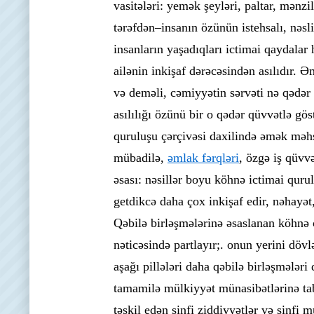
vasitələri: yemək şeyləri, paltar, mənzil
tərəfdən–insanın özünün istehsalı, nəs
insanların yaşadıqları ictimai qaydalar 
ailənin inkişaf dərəcəsindən asılıdır. 
və deməli, cəmiyyətin sərvəti nə qədər
asılılığı özünü bir o qədər qüvvətlə gös
quruluşu çərçivəsi daxilində əmək məhs
mübadilə,
əmlak fərqləri
, özgə iş qüvv
əsası: nəsillər boyu köhnə ictimai quru
getdikcə daha çox inkişaf edir, nəhayət,
Qəbilə birləşmələrinə əsaslanan köhnə 
nəticəsində partlayır;. onun yerini döv
aşağı pillələri daha qəbilə birləşmələri
tamamilə mülkiyyət münasibətlərinə t
təşkil edən sinfi ziddiyyətlər və sinfi 