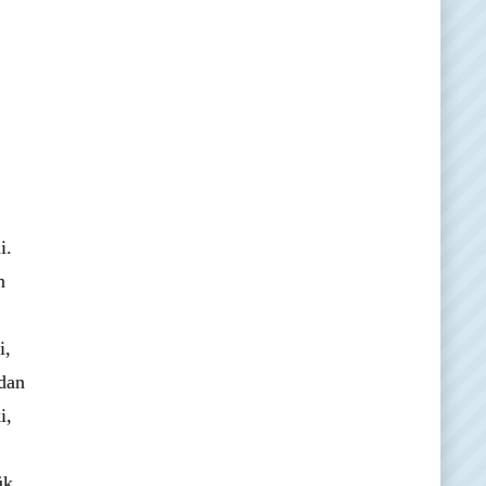
i.
n
i,
ndan
i,
ük