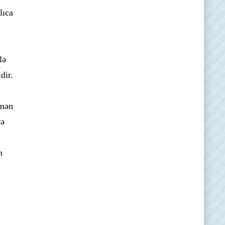
lıca
lə
dir.
 mən
və
n