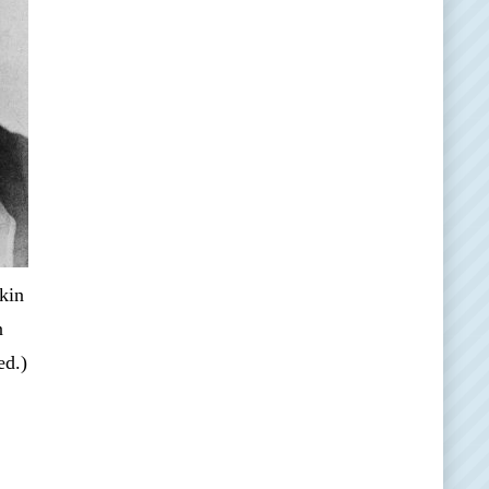
kin
n
ed.)