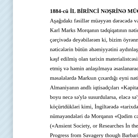
1884-cü İL BİRİNCİ NƏŞRİNƏ 
Aşağıdakı fəsillər müəyyən dərəcədə və
Karl Marks Morqanın tədqiqatının nətic
çərçivədə deyəbilərəm ki, bizim öyrən
nəticələrin bütün əhəmiyyətini aydınla
kəşf edilmiş olan tarixin materialistc
etmiş və həmin anlaşılmaya əsaslanaraq
məsələlərdə Marksın çıxardığı eyni nəti
Almaniyanın andlı iqtisadçıları «Kapita
boyu necə sə'ylə susurdularsa, eləcə sə
köçürtdükləri kimi, İngiltərədə «tarixd
nümayəndələri də Morqanın «Qədim c
(«Ansient Society, or Researches İn t
Progress from Savagery though Barbar