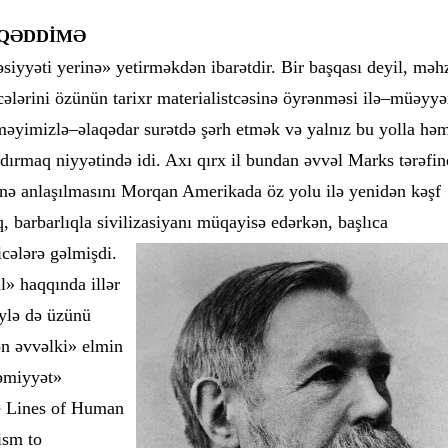
MÜQƏDDİMƏ
siyyəti yerinə» yetirməkdən ibarətdir. Bir başqası deyil, məh
ələrini özünün tarixr materialistcəsinə öyrənməsi ilə–müəyy
məyimizlə–əlaqədar surətdə şərh etmək və yalnız bu yolla hə
şdırmaq niyyətində idi. Axı qırx il bundan əvvəl Marks tərəfi
əsinə anlaşılmasını Morqan Amerikada öz yolu ilə yenidən kəşf
, barbarlıqla sivilizasiyanı müqayisə edərkən,
başlıca
cələrə gəlmişdi.
l» haqqında illər
'ylə də üzünü
ən əvvəlki» elmin
əmiyyət»
he Lines of Human
ism to