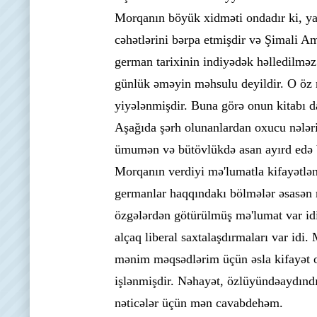
Morqanın böyük xidməti ondadır ki, yazı
cəhətlərini bərpa etmişdir və Şimali A
german tarixinin indiyədək həlledilməz
günlük əməyin məhsulu deyildir. O öz m
yiyələnmişdir. Buna görə onun kitabı da
Aşağıda şərh olunanlardan oxucu nələr
ümumən və bütövlükdə asan ayırd edə 
Morqanın verdiyi mə'lumatla kifayətl
germanlar haqqındakı bölmələr əsasən 
özgələrdən götürülmüş mə'lumat var id
alçaq liberal saxtalaşdırmaları var idi
mənim məqsədlərim üçün əsla kifayət 
işlənmişdir. Nəhayət, özlüyündəaydındı
nəticələr üçün mən cavabdehəm.