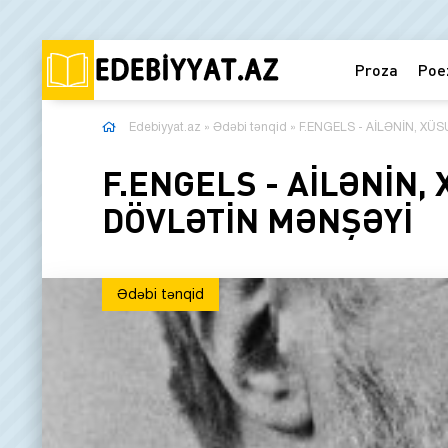
Proza
Poe
Edebiyyat.az
»
Ədəbi tənqid
» F.ENGELS - AİLƏNİN, XÜ
F.ENGELS - AİLƏNİN,
DÖVLƏTİN MƏNŞƏYİ
Ədəbi tənqid