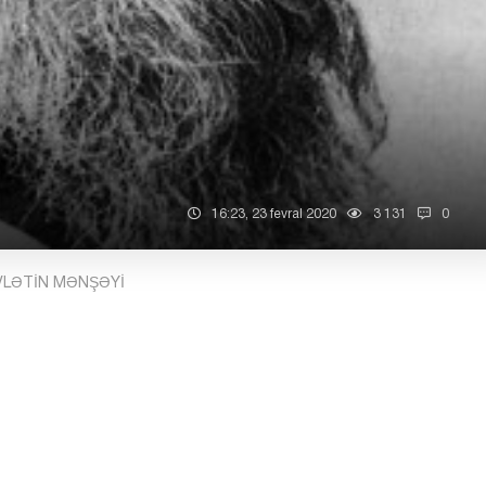
16:23, 23 fevral 2020
3 131
0
ÖVLƏTİN MƏNŞƏYİ