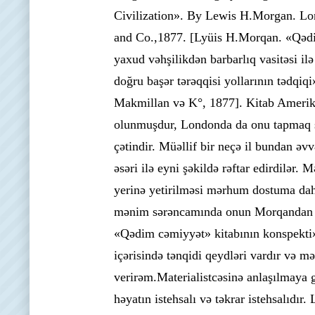
Civilization». By Lewis H.Morgan. L
and Co.,1877. [Lyüis H.Morqan. «Qəd
yaxud vəhşilikdən barbarlıq vasitəsi ilə
doğru başər tərəqqisi yollarının tədqiq
Makmillan və K°, 1877]. Kitab Ameri
olunmuşdur, Londonda da onu tapmaq 
çətindir. Müəllif bir neçə il bundan əvv
əsəri ilə eyni şəkildə rəftar edirdilər.
yerinə yetirilməsi mərhum dostuma daha
mənim sərəncamında onun Morqandan et
«Qədim cəmiyyət» kitabının konspekti»
içərisində tənqidi qeydləri vardır və 
verirəm.Materialistcəsinə anlaşılmaya gö
həyatın istehsalı və təkrar istehsalıdır.