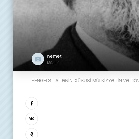
nemət
Müəllif:
F.ENGELS - AİLƏNİN, XÜSUSİ MÜLKİYYƏTİN VƏ D