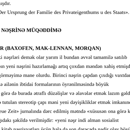
ışdır.
Der Ursprung der Familie des Privateigenthums u des Staats».
CA NƏŞRİNƏ MÜQƏDDİMƏ
AİR (BAXOFEN, MAK-LENNAN, MORQAN)
ki nəşrləri demək olar yarım il bundan əvvəl tamamilə satılıb
abın yeni nəşrini hazırlamağı artıq çoxdan məndən xahiş etmişd
 görməyimə mane olurdu. Birinci nəşrin çapdan çıxdığı vaxtda
də ailənin ibtidai formalarının öyrənilməsində böyük
görə də burada ətraflı düzəlişlər və əlavələr etmək lazım gəld
 tutulan stereotip çapı məni yeni dəyişikliklər etmək imkanı
e Zeit» jurnalında dərc edilmiş mətndə «xüsusən ona görə k
ıdakı şəkildə verilmişdir: «yeni nəşr indi alman sosialist
 kitab nəşriyyatları üçün hələ də son dərəcədə nadir olav böy