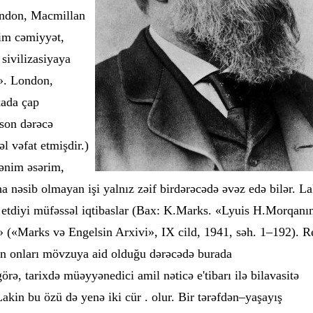
ondon, Macmillan
im cəmiyyət,
 sivilizasiyaya
i». London,
kada çap
son dərəcə
əl vəfat etmişdir.)
 Mənim əsərim,
 nəsib olmayan işi yalnız zəif birdərəcədə əvəz edə bilər. La
diyi müfəssəl iqtibaslar (Bax: K.Marks. «Lyuis H.Morqanı
 («Marks və Engelsin Arxivi», IX cild, 1941, səh. 1–192). R
mən onları mövzuya aid olduğu dərəcədə burada
rə, tarixdə müəyyənedici amil nəticə e'tibarı ilə bilavasitə
 Lakin bu özü də yenə iki cür . olur. Bir tərəfdən–yaşayış