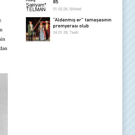
85
01.02.26, Söhbət
“Aldanmış ər” tamaşasının
z
premyerası olub
ən
24.01.26, Teatr
min
ndən