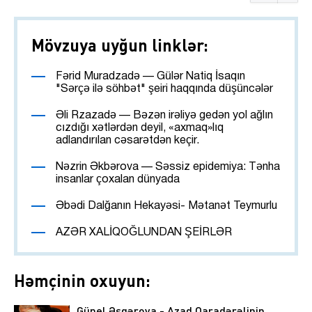
Mövzuya uyğun linklər:
Fərid Muradzadə — Gülər Natiq İsaqın
"Sərçə ilə söhbət" şeiri haqqında düşüncələr
Əli Rzazadə — Bəzən irəliyə gedən yol ağlın
cızdığı xətlərdən deyil, «axmaq»lıq
adlandırılan cəsarətdən keçir.
Nəzrin Əkbərova — Səssiz epidemiya: Tənha
insanlar çoxalan dünyada
Əbədi Dalğanın Hekayəsi- Mətanət Teymurlu
AZƏR XALİQOĞLUNDAN ŞEİRLƏR
Həmçinin oxuyun:
Günel Əsgərova - Azad Qaradərəlinin