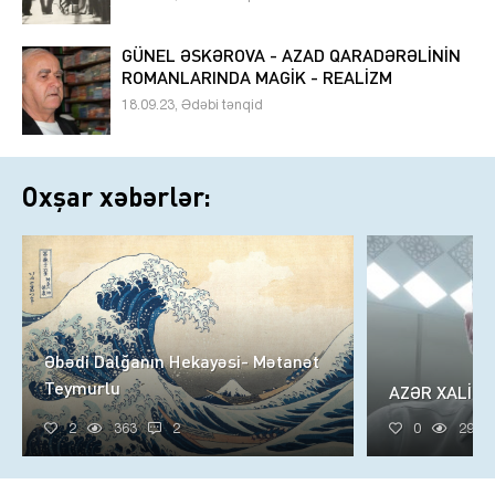
GÜNEL ƏSKƏROVA - AZAD QARADƏRƏLİNİN
ROMANLARINDA MAGİK - REALİZM
18.09.23, Ədəbi tənqid
Oxşar xəbərlər:
Əbədi Dalğanın Hekayəsi- Mətanət
Teymurlu
AZƏR XALİQ
2
363
2
0
290