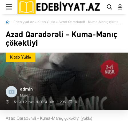
Edebiyyat.az
»
Kitab Yüklə
» Azad Qaradərəli - Kuma-Manıç çökəkliyi
Azad Qaradərəli - Kuma-Manıç
çökəkliyi
Kitab Yüklə
admin
Müəllif:
15:13, 12 avqust 2024
1 296
0
Azad Qaradərəli - Kuma-Manıç çökəkliyi (yüklə)