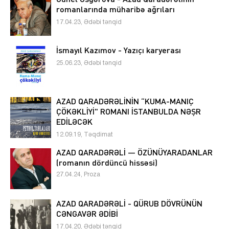
romanlarında müharibə ağrıları
17.04.23, Ədəbi tənqid
İsmayıl Kazımov - Yazıçı karyerası
25.06.23, Ədəbi tənqid
AZAD QARADƏRƏLİNİN “KUMA-MANIÇ
ÇÖKƏKLİYİ" ROMANI İSTANBULDA NƏŞR
EDİLƏCƏK
12.09.19, Təqdimat
AZAD QARADƏRƏLİ — ÖZÜNÜYARADANLAR
(romanın dördüncü hissəsi)
27.04.24, Proza
AZAD QARADƏRƏLİ - QÜRUB DÖVRÜNÜN
CƏNGAVƏR ƏDİBİ
17.04.20, Ədəbi tənqid