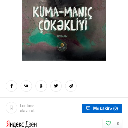
Lentimə
Müzakirə
(0)
əlavə et
0