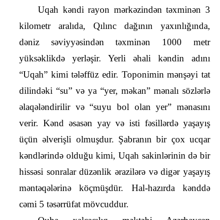
Uqah kəndi rayon mərkəzindən təxminən 3 
kilometr aralıda, Qılınc dağının yaxınlığında, 
dəniz səviyyəsindən təxminən 1000 metr 
yüksəklikdə yerləşir. Yerli əhali kəndin adını 
“Uqah” kimi tələffüz edir. Toponimin mənşəyi tat 
dilindəki “su” və ya “yer, məkan” mənalı sözlərlə 
əlaqələndirilir və “suyu bol olan yer” mənasını 
verir. Kənd əsasən yay və isti fəsillərdə yaşayış 
üçün əlverişli olmuşdur. Şabranın bir çox ucqar 
kəndlərində olduğu kimi, Uqah sakinlərinin də bir 
hissəsi sonralar düzənlik ərazilərə və digər yaşayış 
məntəqələrinə köçmüşdür. Hal-hazırda kənddə 
cəmi 5 təsərrüfat mövcuddur.