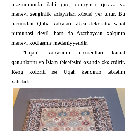
məzmununda ilahi güc, qoruyucu qüvvə və 
mənəvi zənginlik anlayışları xüsusi yer tutur. Bu 
baxımdan Quba xalçaları təkcə dekorativ sənət 
nümunəsi deyil, həm də Azərbaycan xalqının 
mənəvi kodlaşmış mədəniyyətidir.
“Uqah” xalçasının elementləri kainat 
qanunlarını və İslam fəlsəfəsini özündə əks etdirir. 
Rəng koloriti isə Uqah kəndinin təbiətini 
xatırladır.