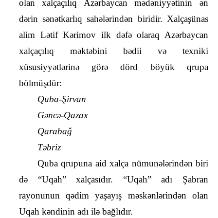
olan xalçaçılıq Azərbaycan mədəniyyətinin ən 
dərin sənətkarlıq sahələrindən biridir. Xalçaşünas 
alim Lətif Kərimov ilk dəfə olaraq Azərbaycan 
xalçaçılıq məktəbini bədii və texniki 
xüsusiyyətlərinə görə dörd böyük qrupa 
bölmüşdür:
Quba-Şirvan
Gəncə-Qazax
Qarabağ
Təbriz
Quba qrupuna aid xalça nümunələrindən biri 
də “Uqah” xalçasıdır. “Uqah” adı Şabran 
rayonunun qədim yaşayış məskənlərindən olan 
Uqah kəndinin adı ilə bağlıdır.