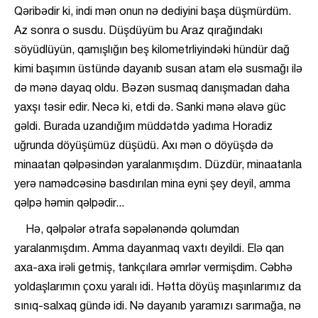
Qəribədir ki, indi mən onun nə dediyini başa düşmürdüm.
Az sonra o susdu. Düşdüyüm bu Araz qırağındakı
söyüdlüyün, qamışlığın beş kilometrliyindəki hündür dağ
kimi başımın üstündə dayanıb susan atam elə susmağı ilə
də mənə dayaq oldu. Bəzən susmaq danışmadan daha
yaxşı təsir edir. Necə ki, etdi də. Sanki mənə əlavə güc
gəldi. Burada uzandığım müddətdə yadıma Horadiz
uğrunda döyüşümüz düşüdü. Axı mən o döyüşdə də
minaatan qəlpəsindən yaralanmışdım. Düzdür, minaatanla
yerə namədcəsinə basdırılan mina eyni şey deyil, amma
qəlpə həmin qəlpədir...
Hə, qəlpələr ətrafa səpələnəndə qolumdan
yaralanmışdım. Amma dayanmaq vaxtı deyildi. Elə qan
axa-axa irəli getmiş, tankçılara əmrlər vermişdim. Cəbhə
yoldaşlarımın çoxu yaralı idi. Hətta döyüş maşınlarımız da
sınıq-salxaq gündə idi. Nə dayanıb yaramızı sarımağa, nə