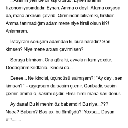
...Atamın yerində bir kişi oturub. Eynən atamın
fizonomiyasındadır. Eynən. Amma o deyil. Atama oxşasa
da, mənə arxasını çevirib. Qırımından bilirəm ki, hirslidir.
Amma tanımadığım adam mənə niyə hirsli olsun ki?!
Anlamıram.
İstəyirəm soruşam adamdan ki, bura haradır? Sən
kimsən? Niyə mənə arxanı çevirmisən?
Soruşa bilmirəm. Ona görə ki, əvvəla nitqim yoxdur.
Dodaqlarım kilidlənib. İkincisi də...
Eeeee... Nə ikincisi, üçüncüsü salmışam?! “Ay dayı, sən
kimsən?” – qışıqrsam da səsim çıxmır. Qəribədir, səsim
çıxmır, amma o, səsimi eşidir. Hirsli-hirsli mənə sarı dönür.
Ay daaa! Bu ki mənim öz babamdır! Bu niyə...???
Necə? Babam? Bəs axı bu ölmüşdü?! Yoxsa... Dayan
e!!!........