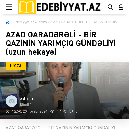
Edebiyyat.az
»
Proza
» AZAD QARADƏRƏLİ - BİR QAZİNİN YARIMÇIQ GÜNDƏLİYİ (uzun hekayə)
AZAD QARADƏRƏLİ - BİR
QAZİNİN YARIMÇIQ GÜNDƏLİYİ
(uzun hekayə)
Proza
admin
Müəllif:
12:56, 20 noyabr 2024
1 173
0
AZAD QARADƏRƏLİ - BİR QAZİNİN YARIMÇIQ GÜNDƏLİYİ