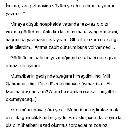
İncimə, zəng etməyinə sözüm yoxdur, amma həyatımı
yazma...”
Minaya düşüb hospitalda yatanda tez-tez o qızı
yuxuda görürdüm. Anladım ki, onun mənə zəng etməsini,
haqqımda yazmasını istəyirəm. Əlbəttə, özüm də zəng
edə bilərdim... Amma zabit qürurum buna yol vermədi...
Görünür, bu sətirləri yazmağımın bir səbəbi də o qıza
etiraz etməyimdir...
Müharibənin gedişində ayağımı itirsəydim, indi Milli
Qəhrəman idim. Dinc dövrdə minaya düşmək isə... Eh...
Mən nə düşünürəm?! Atam bu sətirləri oxusa… inşallah
oxumayacaq...)
Yox, müharibəyə görə yox... Müharibədə iştirak etmək
özü elə gündəlik kimi bir şeydir. Pafoslu çıxsa da, deyim ki,
biz o müharibəni azad olunmuş torpaqlarımızda öz