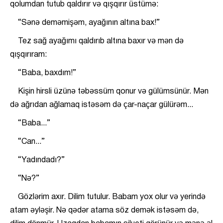
qolumdan tutub qaldırır və qışqırır üstümə:
“Sənə deməmişəm, ayağının altına bax!”
Tez sağ ayağımı qaldırıb altına baxır və mən də
qışqırıram:
“Baba, baxdım!”
Kişin hirsli üzünə təbəssüm qonur və gülümsünür. Mən
də ağrıdan ağlamaq istəsəm də çar-naçar gülürəm...
“Baba...”
“Can...”
“Yadındadı?”
“Nə?”
Gözlərim axır. Dilim tutulur. Babam yox olur və yerində
atam əyləşir. Nə qədər atama söz demək istəsəm də,