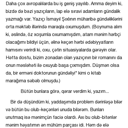
Daha çox avropalılarda bu iş geniş yayılıb. Amma deyim ki,
bizdə də bəzi yazıçıların, lap elə sıravi adamların gündalik
yazmağı var. Yazıçı İsmayıl Şıxlının müharibə gündəliklərini
orta məktəb illərində maraqla oxumuşdum. (Boynuma alım
ki, əslində, öz xoşumla oxumamışdım, atam mənim hərbçi
olacağımı bildiyi üçün, əlinə keçən hərbi ədəbiyyatların
hamısını verirdi ki, oxu, çətin situasiyalarda gərəyin olar.
Hətta dostu, bizim zonadan olan yazıçının bir romanını da
onun məsləhəti ilə oxuyub başa çıxmışdım. Düşmən olsa
da, bir erməni doktorunun gündəliyi* kimi o kitab
marağıma səbəb olmuşdu.)
Bütün bunlara görə, qərar verdim ki, yazım...
Bir də düşündüm ki, yaddaşımda problem dərinləşə bilər
və bütün bu olub-keçənləri unuda bilərəm. Bunları
unutmaq isə mənimçün faciə olardı. Axı bu olub-bitənlər
mənim həyatımın ən mühüm parçası idi. Həm də elə