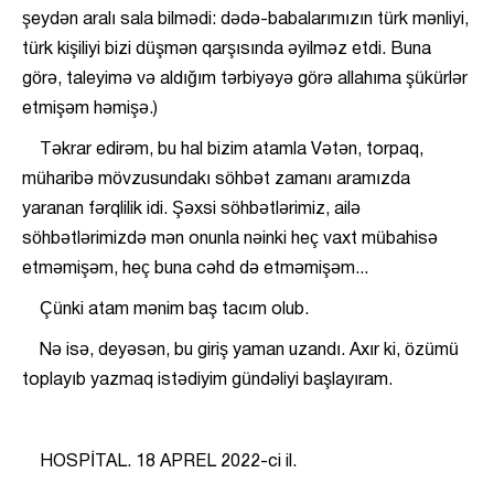
şeydən aralı sala bilmədi: dədə-babalarımızın türk mənliyi,
türk kişiliyi bizi düşmən qarşısında əyilməz etdi. Buna
görə, taleyimə və aldığım tərbiyəyə görə allahıma şükürlər
etmişəm həmişə.)
Təkrar edirəm, bu hal bizim atamla Vətən, torpaq,
müharibə mövzusundakı söhbət zamanı aramızda
yaranan fərqlilik idi. Şəxsi söhbətlərimiz, ailə
söhbətlərimizdə mən onunla nəinki heç vaxt mübahisə
etməmişəm, heç buna cəhd də etməmişəm...
Çünki atam mənim baş tacım olub.
Nə isə, deyəsən, bu giriş yaman uzandı. Axır ki, özümü
toplayıb yazmaq istədiyim gündəliyi başlayıram.
HOSPİTAL. 18 APREL 2022-ci il.