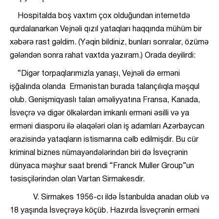
Hospitalda boş vaxtım çox olduğundan internetdə
qurdalanarkən Vejnəli qızıl yataqları haqqında mühüm bir
xəbərə rast gəldim. (Yəqin bildiniz, bunları sonralar, özümə
gələndən sonra rahat vaxtda yazıram.) Orada deyilirdi:
“Digər torpaqlarımızla yanaşı, Vejnəli də erməni
işğalında olanda Ermənistan burada talançılıqla məşqul
olub. Genişmiqyaslı talan əməliyyatına Fransa, Kanada,
İsveçrə və digər ölkələrdən imkanlı erməni əsilli və ya
erməni diasporu ilə əlaqələri olan iş adamları Azərbaycan
ərazisində yataqların istismarına cəlb edilmişdir. Bu cür
kriminal biznes nümayəndələrindən biri də İsveçrənin
dünyaca məşhur saat brendi “Franck Muller Group”un
təsisçilərindən olan Vartan Sirmakesdir.
V. Sirmakes 1956-cı ildə İstanbulda anadan olub və
18 yaşında İsveçrəyə köçüb. Hazırda İsveçrənin erməni