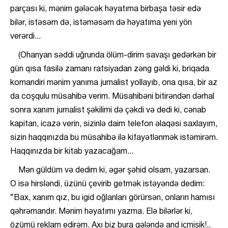
parçası ki, mənim gələcək həyatıma birbaşa təsir edə
bilər, istəsəm də, istəməsəm də həyatıma yeni yön
verərdi...
(Ohanyan səddi uğrunda ölüm-dirim savaşı gedərkən bir
gün qısa fasilə zamanı ratsiyadan zəng gəldi ki, briqada
komandiri mənim yanıma jurnalist yollayıb, ona qısa, bir az
da coşqulu müsahibə verim. Müsahibəni bitirəndən dərhal
sonra xanım jurnalist şəkilimi də çəkdi və dedi ki, cənab
kapitan, icazə verin, sizinlə daim telefon əlaqəsi saxlayım,
sizin haqqınızda bu müsahibə ilə kifayətlənmək istəmirəm.
Haqqınızda bir kitab yazacağam...
Mən güldüm və dedim ki, əgər şəhid olsam, yazarsan.
O isə hirsləndi, üzünü çevirib getmək istəyəndə dedim:
“Bax, xanım qız, bu igid oğlanları görürsən, onların hamısı
qəhrəmandır. Mənim həyatımı yazma. Elə bilərlər ki,
özümü reklam edirəm. Axı biz bura gələndə and içmişik!..