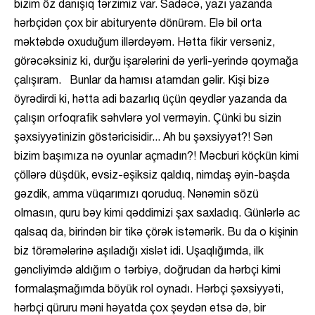
bizim öz danışıq tərzimiz var. Sadəcə, yazı yazanda
hərbçidən çox bir abituryentə dönürəm. Elə bil orta
məktəbdə oxuduğum illərdəyəm. Hətta fikir versəniz,
görəcəksiniz ki, durğu işarələrini də yerli-yerində qoymağa
çalışıram. Bunlar da hamısı atamdan gəlir. Kişi bizə
öyrədirdi ki, hətta adi bazarlıq üçün qeydlər yazanda da
çalışın orfoqrafik səhvlərə yol verməyin. Çünki bu sizin
şəxsiyyətinizin göstəricisidir... Ah bu şəxsiyyət?! Sən
bizim başımıza nə oyunlar açmadın?! Məcburi köçkün kimi
çöllərə düşdük, evsiz-eşiksiz qaldıq, nimdaş əyin-başda
gəzdik, amma vüqarımızı qoruduq. Nənəmin sözü
olmasın, quru bəy kimi qəddimizi şax saxladıq. Günlərlə ac
qalsaq da, birindən bir tikə çörək istəmərik. Bu da o kişinin
biz törəmələrinə aşıladığı xislət idi. Uşaqlığımda, ilk
gəncliyimdə aldığım o tərbiyə, doğrudan da hərbçi kimi
formalaşmağımda böyük rol oynadı. Hərbçi şəxsiyyəti,
hərbçi qüruru məni həyatda çox şeydən etsə də, bir