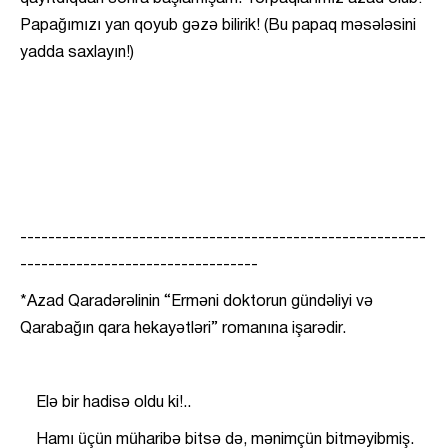
Papağımızı yan qoyub gəzə bilirik! (Bu papaq məsələsini
yadda saxlayın!)
----------------------------------------------------------
----------------------------------
*Azad Qaradərəlinin “Erməni doktorun gündəliyi və
Qarabağın qara hekayətləri” romanına işarədir.
Elə bir hadisə oldu ki!..
Hamı üçün müharibə bitsə də, mənimçün bitməyibmiş.