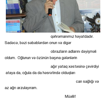
qəhrəmanımız həyatdadır.
Sadəcə, bəzi səbəblərdən onun və digər
obrazların adlarını dəyişməli
oldum. Oğlunun və özünün başına gələnlərin
ağır yataq xəstəsinə çevirdiyi
ataya da, oğula da da həsrətində olduqları
can sağlığı və
az ağrı arzulayıram.
Müəllif