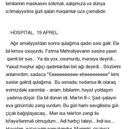
kimilərinin maskasını sökməli, xalqımıza və dünya
ictimaiyyətinə gizli qalan məqamlar üzə çıxmalıdır.
HOSPİTAL. 19 APREL.
Ağır əməliyyatdan sonra qulağıma qadın səsi gəlir. Elə
bil kimsə oxuyurdu. Fatma Mehrəliyevanın səsinə yaxın
qəmli bir səs... Ya da yox, oxumurdu, mərsiyə deyirdi...
Yaxud məşhur ağıçı qadınlardan biri ağı deyirdi... Sözlərini
anlamırdım, sadəcə “Eeeeeeeeeee-eheeeeeeeee” kimi
səslər gəlirdi qulağıma. Bu əsnada, nədənsə ilk olaraq
evimizdəki xanımlar - anam, bibilərim, həyat yoldaşım
yadıma düşür. Elə bil dünən idi. Martın 8-i. Şad-şalayın
evə görüntülü zəng vurdum. Bu gün hamı sevgilisinə gül-
çiçək bağışlayacaq... Mən isə telefon zəngi ilə
kifayətlənməli olmuşdum... Adi hərbçi taleyi... İndi isə...