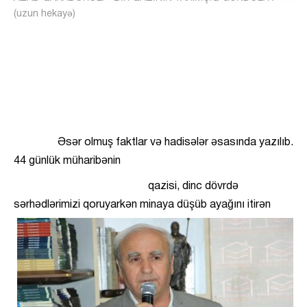
(uzun hekayə)
Əsər olmuş faktlar və hadisələr əsasında yazılıb.
44 günlük müharibənin
qazisi, dinc dövrdə
sərhədlərimizi qoruyarkən minaya düşüb
ayağını itirən