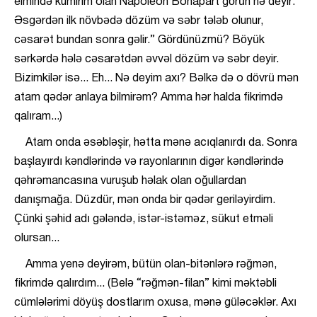
elmində kumirim olan Napoleon Bonapart görün nə deyir:”
Əsgərdən ilk növbədə dözüm və səbr tələb olunur,
cəsarət bundan sonra gəlir.” Gördünüzmü? Böyük
sərkərdə hələ cəsarətdən əvvəl dözüm və səbr deyir.
Bizimkilər isə... Eh... Nə deyim axı? Bəlkə də o dövrü mən
atam qədər anlaya bilmirəm? Amma hər halda fikrimdə
qalıram...)
Atam onda əsəbləşir, hətta mənə acıqlanırdı da. Sonra
başlayırdı kəndlərində və rayonlarının digər kəndlərində
qəhrəmancasına vuruşub həlak olan oğullardan
danışmağa. Düzdür, mən onda bir qədər geriləyirdim.
Çünki şəhid adı gələndə, istər-istəməz, sükut etməli
olursan...
Amma yenə deyirəm, bütün olan-bitənlərə rəğmən,
fikrimdə qalırdım... (Belə “rəğmən-filan” kimi məktəbli
cümlələrimi döyüş dostlarım oxusa, mənə güləcəklər. Axı