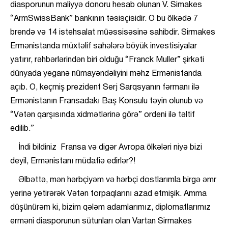
diasporunun maliyyə donoru hesab olunan V. Simakes
“ArmSwissBank” bankının təsisçisidir. O bu ölkədə 7
brendə və 14 istehsalat müəssisəsinə sahibdir. Sirmakes
Ermənistanda müxtəlif sahələrə böyük investisiyalar
yatırır, rəhbərlərindən biri olduğu “Franck Muller” şirkəti
dünyada yeganə nümayəndəliyini məhz Ermənistanda
açıb. O, keçmiş prezident Serj Sarqsyanın fərmanı ilə
Ermənistanın Fransadakı Baş Konsulu təyin olunub və
“Vətən qarşısında xidmətlərinə görə” ordeni ilə təltif
edilib.”
İndi bildiniz Fransa və digər Avropa ölkələri niyə bizi
deyil, Ermənistanı müdafiə edirlər?!
Əlbəttə, mən hərbçiyəm və hərbçi dostlarımla birgə əmr
yerinə yetirərək Vətən torpaqlarını azad etmişik. Amma
düşünürəm ki, bizim qələm adamlarımız, diplomatlarımız
erməni diasporunun sütunları olan Vartan Sirmakes