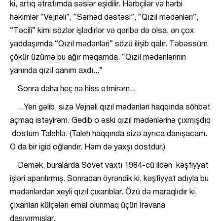
ki, artıq ətrafımda səslər eşidilir. Hərbçilər və hərbi
həkimlər “Vejnəli”, “Sərhəd dəstəsi”, “Qızıl mədənləri”,
“Təcili” kimi sözlər işlədirlər və qəribə də olsa, ən çox
yaddaşımda “Qızıl mədənləri” sözü ilişib qalır. Təbəssüm
çökür üzümə bu ağır məqamda. “Qızıl mədənlərinin
yanında qızıl qanım axdı...”
Sonra daha heç nə hiss etmirəm...
...Yeri gəlib, sizə Vejnəli qızıl mədənləri haqqında söhbət
açmaq istəyirəm. Gedib o əski qızıl mədənlərinə çıxmışdıq
dostum Talehlə. (Taleh haqqında sizə ayrıca danışacam.
O da bir igid oğlandır. Həm də yaxşı dostdur.)
Demək, buralarda Sovet vaxtı 1984-cü ildən kəşfiyyat
işləri aparılırmış. Sonradan öyrəndik ki, kəşfiyyat adıyla bu
mədənlərdən xeyli qızıl çıxarıblar. Özü də maraqlıdır ki,
çıxarılan külçələri emal olunmaq üçün İrəvana
daşıyırmışlar.