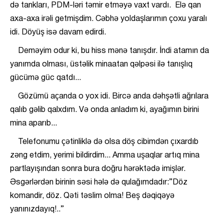
də tankları, PDM-ləri təmir etməyə vaxt vardı. Elə qan
axa-axa irəli getmişdim. Cəbhə yoldaşlarımın çoxu yaralı
idi. Döyüş isə davam edirdi.
Deməyim odur ki, bu hiss mənə tanışdır. İndi atamın da
yanımda olması, üstəlik minaatan qəlpəsi ilə tanışlıq
gücümə güc qatdı...
Gözümü açanda o yox idi. Bircə anda dəhşətli ağrılara
qalıb gəlib qalxdım. Və onda anladım ki, ayağımın birini
mina aparıb...
Telefonumu çətinliklə də olsa döş cibimdən çıxardıb
zəng etdim, yerimi bildirdim... Amma uşaqlar artıq mina
partlayışından sonra bura doğru hərəktədə imişlər.
Əsgərlərdən birinin səsi hələ də qulağımdadır:”Döz
komandir, döz. Qəti təslim olma! Beş dəqiqəyə
yanınızdayıq!..”