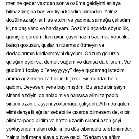
mən nə qədər vaxtdan sonra özümə gəldiyimi anlaya
bilməzdim) nə baş verdiyini kəsdirə bilmədim. Yalnız
dözülməz ağrılar hiss etdim və yadıma salmağa çalışdım
ki, nə baş verib və hardayam. Gözümü açanda söyüdlük,
qamışlıq gördüm, lam axan çayın həzin səsin və yosunlu,
balıqlı qoxusun, quşların nizamsız ötməyin və
dodaqlarımın kilidlənməyini duydum. Gözüm görürsə,
qulağım eşidirsə, demək sağam və danışa da bilərəm. Var
gücümü toplayıb “eheyyyyyy” deyə qışqırmaq istədim,
amma ağzımdan zəif bir inilti çıxdı. Bir müddət belə
qaldım. Deyəsən, yenə bayılmışdım. Bu arada bir şeiyn
sinəmi əzdiyini də anladım və hansısa əlimi tərpədib
sinəmi əzən o əşyanı yoxlamağa çalışdım. Altımda qalan
əlimi dəhşətli ağrılar səbəbi ilə çıxarda bilməsəm də, o biri
əlimi tərpədə bildim və hətta uzadıb sinəmi əzən şeyi
yoxlayanda məlum oldu ki, bu döş cibimdəki telefonumdur.
Yalnız indi mənə əlavə qüvvə gəldi. “Sağam və ağlım