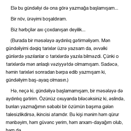
Elə bu gündəliyi də ona görə yazmağa başlamışam...
Bir növ, ürəyimi boşaldıram.
Biz hərbçilər axı çoxdanışan deyilik...
(Burada bir məsələyə aydınlıq gətirməliyəm. Mən
gündəliyimi dəqiq tarixlər üzrə yazsam da, əvvəlki
günlərdə yazılanlar o tarixlərdə yazıla bilməzdi. Çünki o
tarixlərdə mən anlaqlı vəziyyətdə olmamışam. Sadəcə,
həmin tarixləri sonradan bərpa edib yazmışam ki,
gündəliyim baş-ayaq olmasın.)
Hə, neçə ki, gündəliyə başlamamışam, bir məsələyə də
aydınlıq gətirim. Özünüz oxuyanda biləcəksiniz ki, əslində,
bunları yazmağımın səbəbi bir özümün başıma gələn
talesizlikdirsə, ikincisi atamdır. Bu kişi mənim həm qürur
mənbəyim, həm güvənc yerim, həm arxam-dayağım olub,
həm də...