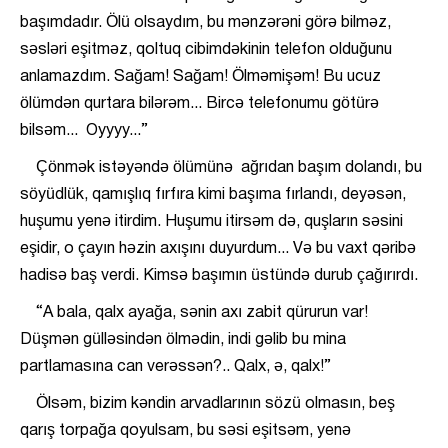
başımdadır. Ölü olsaydım, bu mənzərəni görə bilməz,
səsləri eşitməz, qoltuq cibimdəkinin telefon olduğunu
anlamazdım. Sağam! Sağam! Ölməmişəm! Bu ucuz
ölümdən qurtara bilərəm... Bircə telefonumu götürə
bilsəm... Oyyyy...”
Çönmək istəyəndə ölümünə ağrıdan başım dolandı, bu
söyüdlük, qamışlıq fırfıra kimi başıma fırlandı, deyəsən,
huşumu yenə itirdim. Huşumu itirsəm də, quşların səsini
eşidir, o çayın həzin axışını duyurdum... Və bu vaxt qəribə
hadisə baş verdi. Kimsə başımın üstündə durub çağırırdı.
“A bala, qalx ayağa, sənin axı zabit qürurun var!
Düşmən gülləsindən ölmədin, indi gəlib bu mina
partlamasına can verəssən?.. Qalx, ə, qalx!”
Ölsəm, bizim kəndin arvadlarının sözü olmasın, beş
qarış torpağa qoyulsam, bu səsi eşitsəm, yenə