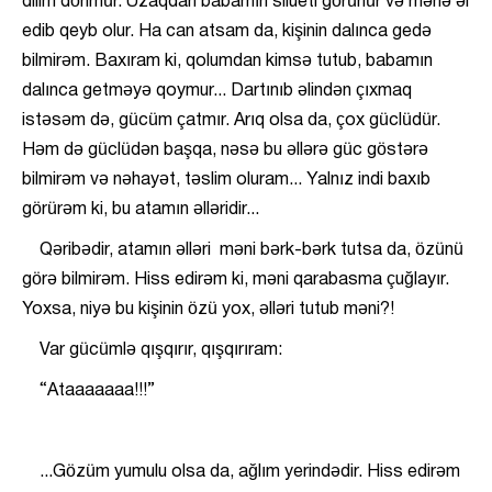
dilim dönmür. Uzaqdan babamın silueti görünür və mənə əl
edib qeyb olur. Ha can atsam da, kişinin dalınca gedə
bilmirəm. Baxıram ki, qolumdan kimsə tutub, babamın
dalınca getməyə qoymur... Dartınıb əlindən çıxmaq
istəsəm də, gücüm çatmır. Arıq olsa da, çox güclüdür.
Həm də güclüdən başqa, nəsə bu əllərə güc göstərə
bilmirəm və nəhayət, təslim oluram... Yalnız indi baxıb
görürəm ki, bu atamın əlləridir...
Qəribədir, atamın əlləri məni bərk-bərk tutsa da, özünü
görə bilmirəm. Hiss edirəm ki, məni qarabasma çuğlayır.
Yoxsa, niyə bu kişinin özü yox, əlləri tutub məni?!
Var gücümlə qışqırır, qışqırıram:
“Ataaaaaaa!!!”
...Gözüm yumulu olsa da, ağlım yerindədir. Hiss edirəm