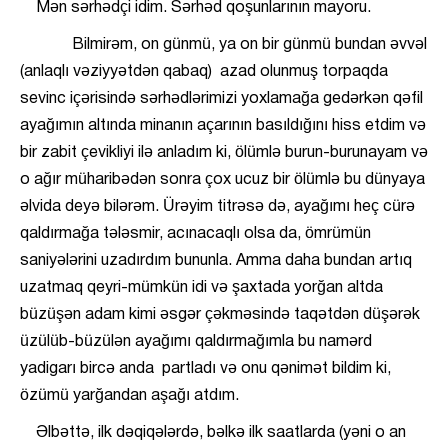
Mən sərhədçi idim. Sərhəd qoşunlarının mayoru.
Bilmirəm, on günmü, ya on bir günmü bundan əvvəl
(anlaqlı vəziyyətdən qabaq) azad olunmuş torpaqda
sevinc içərisində sərhədlərimizi yoxlamağa gedərkən qəfil
ayağımın altında minanın açarının basıldığını hiss etdim və
bir zabit çevikliyi ilə anladım ki, ölümlə burun-burunayam və
o ağır müharibədən sonra çox ucuz bir ölümlə bu dünyaya
əlvida deyə bilərəm. Ürəyim titrəsə də, ayağımı heç cürə
qaldırmağa tələsmir, acınacaqlı olsa da, ömrümün
saniyələrini uzadırdım bununla. Amma daha bundan artıq
uzatmaq qeyri-mümkün idi və şaxtada yorğan altda
büzüşən adam kimi əsgər çəkməsində taqətdən düşərək
üzülüb-büzülən ayağımı qaldırmağımla bu namərd
yadigarı bircə anda partladı və onu qənimət bildim ki,
özümü yarğandan aşağı atdım.
Əlbəttə, ilk dəqiqələrdə, bəlkə ilk saatlarda (yəni o an