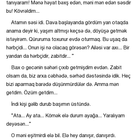
tanıyaram! Mənə həyat bəxş edən, məni mən edən səsdir
bu! Kövrəldim...
Atamın səsi idi. Dava başlayanda gördüm yan otaqda
anama deyir ki, yaşım altmışı keçsə də, döyüşə getmək
istəyirəm. Qüruruma toxunur evdə oturmaq. Bu uşaq da
hərbçidi... Onun işi nə olacaq görəsən? Ailəsi var axı... Bir
yandan da hərbçidir, zabitdir... ”
Bax o gecənin səhəri çıxıb getmişdim evdən. Zabit
olsam da, biz arxa cəbhədə, sərhəd dəstəsində idik. Heç
bizi aparmaq barədə düşünmürdülər də. Amma mən
getdim. Özüm getdim...
İndi kişi gəlib durub başımın üstündə.
“Ata... Ay ata... Kömək elə durum ayağa... Yaralıyam
deyəsən...”
O məni eşitmirdi elə bil. Elə hey danışır, danışırdı.