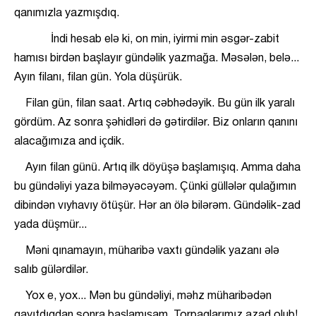
qanımızla yazmışdıq.
İndi hesab elə ki, on min, iyirmi min əsgər-zabit
hamısı birdən başlayır gündəlik yazmağa. Məsələn, belə...
Ayın filanı, filan gün. Yola düşürük.
Filan gün, filan saat. Artıq cəbhədəyik. Bu gün ilk yaralı
gördüm. Az sonra şəhidləri də gətirdilər. Biz onların qanını
alacağımıza and içdik.
Ayın filan günü. Artıq ilk döyüşə başlamışıq. Amma daha
bu gündəliyi yaza bilməyəcəyəm. Çünki güllələr qulağımın
dibindən vıyhavıy ötüşür. Hər an ölə bilərəm. Gündəlik-zad
yada düşmür...
Məni qınamayın, müharibə vaxtı gündəlik yazanı ələ
salıb gülərdilər.
Yox e, yox... Mən bu gündəliyi, məhz müharibədən
qayıtdıqdan sonra başlamışam. Torpaqlarımız azad olub!