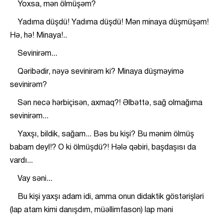
Yoxsa, mən ölmüşəm?
Yadıma düşdü! Yadıma düşdü! Mən minaya düşmüşəm!
Hə, hə! Minaya!..
Sevinirəm...
Qəribədir, nəyə sevinirəm ki? Minaya düşməyimə
sevinirəm?
Sən necə hərbiçisən, axmaq?! Əlbəttə, sağ olmağıma
sevinirəm...
Yaxşı, bildik, sağam... Bəs bu kişi? Bu mənim ölmüş
babam deyl!? O ki ölmüşdü?! Hələ qəbiri, başdaşısı da
vardı...
Vay səni...
Bu kişi yaxşı adam idi, amma onun didaktik göstərişləri
(lap atam kimi danışdım, müəllimfason) lap məni