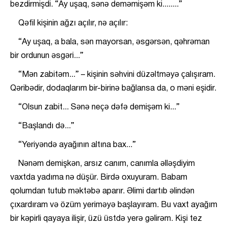
bezdirmişdi. “Ay uşaq, sənə deməmişəm ki........”
Qəfil kişinin ağzı açılır, nə açılır:
“Ay uşaq, a bala, sən mayorsan, əsgərsən, qəhrəman
bir ordunun əsgəri...”
“Mən zabitəm...” – kişinin səhvini düzəltməyə çalışıram.
Qəribədir, dodaqlarım bir-birinə bağlansa da, o məni eşidir.
“Olsun zabit... Sənə neçə dəfə demişəm ki...”
“Başlandı də...”
“Yeriyəndə ayağının altına bax...”
Nənəm demişkən, arsız canım, canımla əlləşdiyim
vaxtda yadıma nə düşür. Birdə oxuyuram. Babam
qolumdan tutub məktəbə aparır. Əlimi dartıb əlindən
çıxardıram və özüm yeriməyə başlayıram. Bu vaxt ayağım
bir kəpirli qayaya ilişir, üzü üstdə yerə gəlirəm. Kişi tez