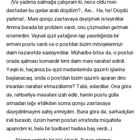
(Və yadıma salmağa çalışıram ki, necə oldu mən
dəstədən bu qədər aralı düşdüm?.. Axı... Hə, hə! Düşdü
yadıma!.. Məni qonşu zastavaya dəyişmək istəyirdilər.
Amma burada bir problem vardı, onu çözmədən getmək
istəmirdim. Vejnəli qızıl yatağının lap yaxınlığında bir
erməni postu vardı və o postdan bizim mövqelərimizi
daim nəzarətdə saxlayırdılar. Müharibə bitsə də, o postun
orada qalması komandir kimi daim məni narahat edirdi.
Yəqin ki, haçansa bu qızıl mədənlərində qazıntı işlərinə
başlanacaq, onda o postdan bizim qazıntı aparan dinc
insanları narahat etməzdilərmi? Təbii, edərdilər. Ona görə
də, rəhbərliyə məsələni izah edib, həmin postu güllə
atmadan ləğv etdikdən sonra qonşu zastavaya
dəyişdirilməyimi xahiş etmişdim. Buna görə də, sərhədçiləri
irəli buraxıb, özüm həmin postun ətrafında müşahidə
aparırdım ki, belə bir bədbəxt hadisə baş verdi...)