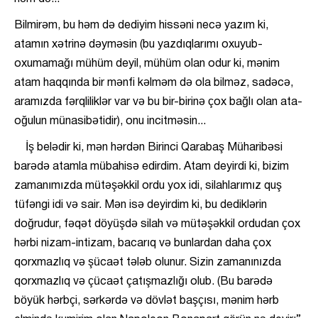
Bilmirəm, bu həm də dediyim hissəni necə yazım ki,
atamın xətrinə dəyməsin (bu yazdıqlarımı oxuyub-
oxumamağı mühüm deyil, mühüm olan odur ki, mənim
atam haqqında bir mənfi kəlməm də ola bilməz, sadəcə,
aramızda fərqliliklər var və bu bir-birinə çox bağlı olan ata-
oğulun münasibətidir), onu incitməsin...
İş belədir ki, mən hərdən Birinci Qarabaş Müharibəsi
barədə atamla mübahisə edirdim. Atam deyirdi ki, bizim
zamanımızda mütəşəkkil ordu yox idi, silahlarımız quş
tüfəngi idi və sair. Mən isə deyirdim ki, bu dediklərin
doğrudur, fəqət döyüşdə silah və mütəşəkkil ordudan çox
hərbi nizam-intizam, bacarıq və bunlardan daha çox
qorxmazlıq və şücaət tələb olunur. Sizin zamanınızda
qorxmazlıq və çücaət çatışmazlığı olub. (Bu barədə
böyük hərbçi, sərkərdə və dövlət başçısı, mənim hərb