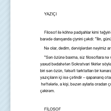
YAZIÇI
Filosof ilə köhnə padşahlar kimi təğy
barədə danışanda çiynini çəkdi: ”İlin, gü
Nə olar, dedim, dərvişlərdən nəyimiz ar
“Sən özünə baxma, siz filosoflara nə va
yaxud bədahətən Sokratvari fikirlər söyl
biri sən özün, fəlsəfi tarktatları bir kə
yazıçıların içi isə çətindir – qapanarıq ot
həftələrlə, a kişi, bəzən aylarla oradan ç
çəkirəm.
FİLOSOF