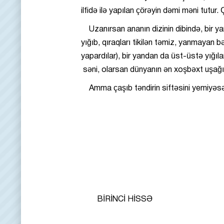
ilfidə ilə yapılan çörəyin dəmi məni tutur.
Uzanırsan ananın dizinin dibində, bir ya
yığıb, qıraqları tikilən təmiz, yanmayan b
yapardılar), bir yandan da üst-üstə yığıl
səni, olarsan dünyanın ən xoşbəxt uşağı.
Amma çaşıb təndirin siftəsini yemiyəsən haaa
BİRİNCİ HİSSƏ