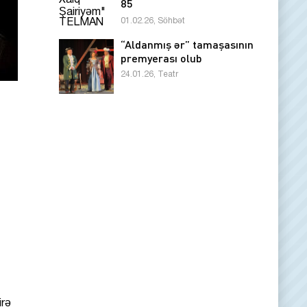
85
01.02.26, Söhbət
“Aldanmış ər” tamaşasının
premyerası olub
24.01.26, Teatr
irə