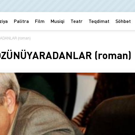
ziya
Palitra
Film
Musiqi
Teatr
Təqdimat
Söhbət
ADANLAR (roman)
ÖZÜNÜYARADANLAR (roman)