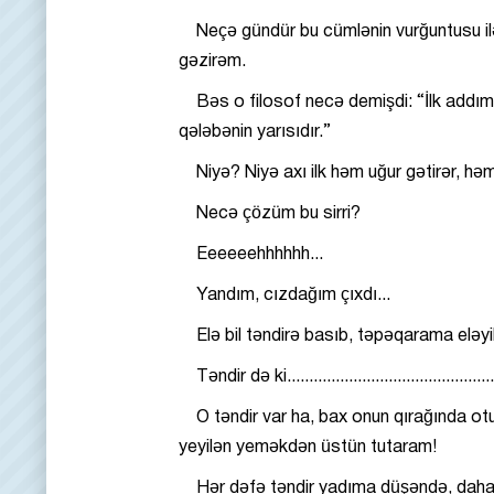
Neçə gündür bu cümlənin vurğuntusu il
gəzirəm.
Bəs o filosof necə demişdi: “İlk addım
qələbənin yarısıdır.”
Niyə? Niyə axı ilk həm uğur gətirər, h
Necə çözüm bu sirri?
Eeeeeehhhhhh...
Yandım, cızdağım çıxdı...
Elə bil təndirə basıb, təpəqarama eləyi
Təndir də ki...................................................
O təndir var ha, bax onun qırağında o
yeyilən yeməkdən üstün tutaram!
Hər dəfə təndir yadıma düşəndə, daha 