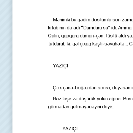
Mənimki bu qədim dostumla son zamanla
kitabının da adı “Dumduru su” idi. Amma
Qalın, qapqara duman-çən, tüstü aldı yazd
tutdurub ki, gəl çıxaq kəşti-səyahətə...
YAZIÇI
Çox çənə-boğazdan sonra, deyəsən i
Razılaşır və düşürük yolun ağına. Bur
görmədən getməyəcəyini deyir...
YAZIÇI