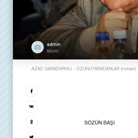
admin
Müəllif:
AZAD QARADƏRƏLİ - ÖZÜNÜYARADANLAR (roman)
SÖZÜN BAŞI