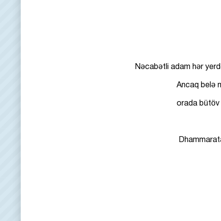
Nəcabətli adam hər yerdə 
Ancaq belə müdrik har
orada bütöv bir xoşbəxt n
Dhammarat