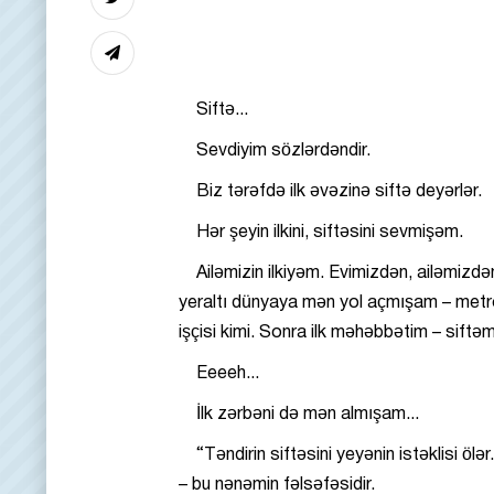
Siftə...
Sevdiyim sözlərdəndir.
Biz tərəfdə ilk əvəzinə siftə deyərlər.
Hər şeyin ilkini, siftəsini sevmişəm.
Ailəmizin ilkiyəm. Evimizdən, ailəmizd
yeraltı dünyaya mən yol açmışam – met
işçisi kimi. Sonra ilk məhəbbətim – siftəm
Eeeeh...
İlk zərbəni də mən almışam...
“Təndirin siftəsini yeyənin istəklisi ölər.
– bu nənəmin fəlsəfəsidir.