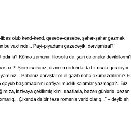
iri-libas olub kənd-kənd, qəsəbə-qəsəbə, şəhər-şəhər gəzmək
nün bu vaxtında... Payi-piyadamı gəzəcəyik, dərvişmisal?”
tıqdır ki? Köhnə zamanın filosofu da, şairi də onalar deyildilərmi
r axı?! Şairmisalsınız, dizinizin üstündə də bir risalə qaralayar,
əyərsiniz... Babanız dərvişlər el-el gəzib nohə oxumazdılarmı? E
nara qoyub başlamadınmı qafiyəli müdrik kəlamlar yazmağa?.. Biz
ağımıza, inzivaya çəkilirmiş kimi, saatlarla, bəzən günlərlə, bəzən
ıxmarıq... Çıxanda da bir təzə romanla varid olarıq...” – deyib ah