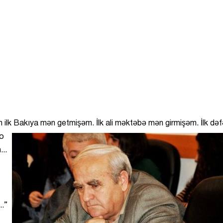
ən ilk Bakıya mən getmişəm. İlk ali məktəbə mən girmişəm. İlk də
ro
...
..”