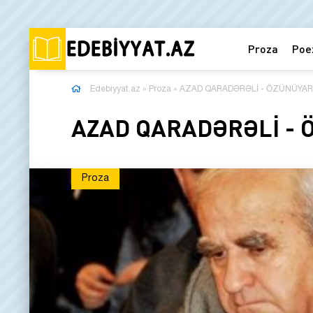
Proza
Poe
Edebiyyat.az
»
Proza
» AZAD QARADƏRƏLİ - ÖZÜNÜYAR
AZAD QARADƏRƏLİ - 
Proza