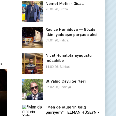
Nemət Mətin - Qisas
26.04.26, Proza
Xədicə Həmidova — Gözdə
İlkin: yaddaşın parçada əksi
01.04.26, Palitra
Nicat Hunalpla ayaqüstü
müsahibə
fə
14.02.26, Söhbət
ƏliVahid Çaylı Şeirləri
03.02.26, Poeziya
"Mən də ölülərin Xalq
Şairiyəm" TELMAN HÜSEYN -