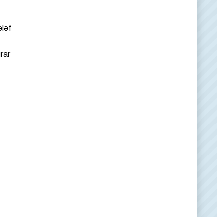
ələf
urar