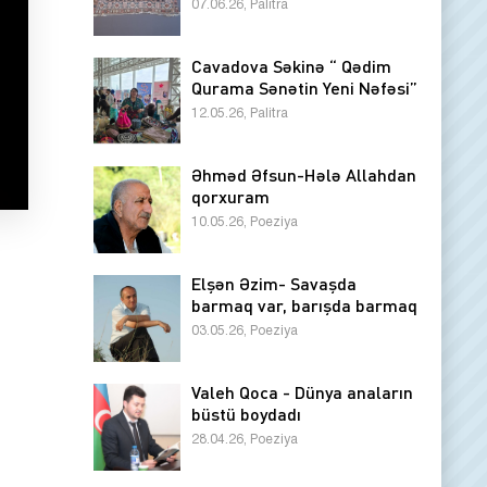
07.06.26, Palitra
Cavadova Səkinə “ Qədim
Qurama Sənətin Yeni Nəfəsi”
12.05.26, Palitra
Əhməd Əfsun-Hələ Allahdan
qorxuram
10.05.26, Poeziya
Elşən Əzim- Savaşda
barmaq var, barışda barmaq
03.05.26, Poeziya
Valeh Qoca - Dünya anaların
büstü boydadı
28.04.26, Poeziya