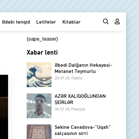
Ədəbi tənqid
Lətifələr
Kitablar
{sape_teaser}
Xəbər lenti
Əbədi Dalğanın Hekayəsi-
Mətanət Teymurlu
20.07.26, Palitra
AZƏR XALİQOĞLUNDAN
ŞEİRLƏR
04.07.26, Poeziya
Səkinə Cavadova-“Uqah”
xalçasının sirri