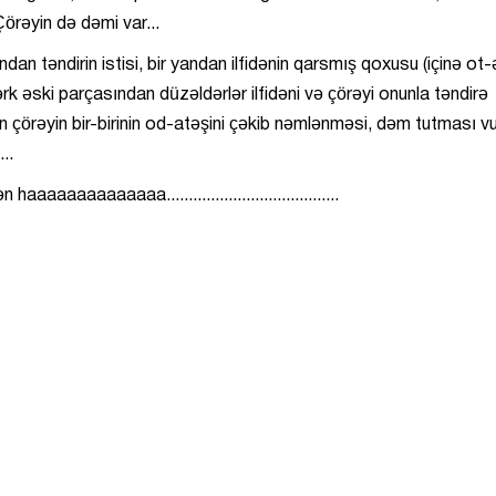
 Çörəyin də dəmi var...
ndan təndirin istisi, bir yandan ilfidənin qarsmış qoxusu (içinə ot-
ərk əski parçasından düzəldərlər ilfidəni və çörəyi onunla təndirə
an çörəyin bir-birinin od-atəşini çəkib nəmlənməsi, dəm tutması v
..
aaaaaaaaaaa.......................................