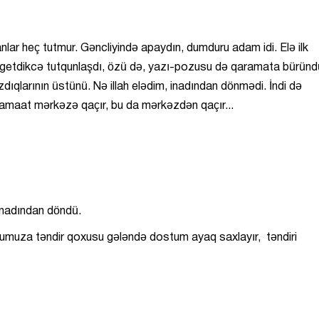
r heç tutmur. Gəncliyində apaydın, dumduru adam idi. Elə ilk
 getdikcə tutqunlaşdı, özü də, yazı-pozusu də qaramata büründ
ıqlarının üstünü. Nə illah elədim, inadından dönmədi. İndi də
 Camaat mərkəzə qaçır, bu da mərkəzdən qaçır...
nadından döndü.
numuza təndir qoxusu gələndə dostum ayaq saxlayır, təndiri