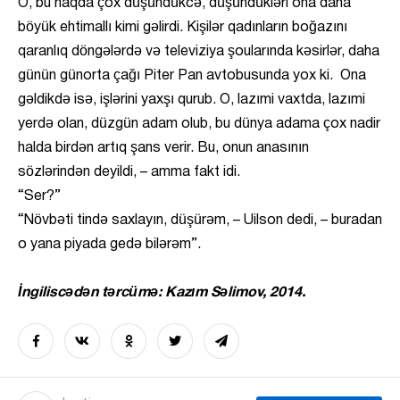
O, bu haqda çox düşündükcə, düşündükləri ona daha
böyük ehtimallı kimi gəlirdi. Kişilər qadınların boğazını
qaranlıq döngələrdə və televiziya şoularında kəsirlər, daha
günün günorta çağı Piter Pan avtobusunda yox ki. Ona
gəldikdə isə, işlərini yaxşı qurub. O, lazımi vaxtda, lazımi
yerdə olan, düzgün adam olub, bu dünya adama çox nadir
halda birdən artıq şans verir. Bu, onun anasının
sözlərindən deyildi, – amma fakt idi.
“Ser?”
“Növbəti tində saxlayın, düşürəm, – Uilson dedi, – buradan
o yana piyada gedə bilərəm”.
İngiliscədən tərcümə: Kazım Səlimov, 2014.