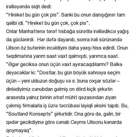
irəliləyəndə siqh dedi:
“Hireket bu gün çok pis”. Sanki bu onun danışığının tam
qəlibi idi. “Hireket bu gün çok, çok pis”.
Onlar Manhattenə tərəf tısbağa sürətilə irəlilədikcə yağış
da güclənirdi. Hər dəfə dayanıb, sonra irəli sürünəndə
Uilson öz buferinin incəldiyini daha yaxşı hiss edirdi. Onun
təqdimatına yarım saat vaxt qalmışdı, yarımca saat.
“Əgər geciksə onun üçün vaxt ayıracaqdılarmı? Bəlkə
deyəcəklər ki: “Dostlar, bu gün böyük səhnəyə seçim
üçün – yeni ulduzun doğuşu və s. buna oxşar sözlər –
dinlədiyimiz cənubdan gəlmiş on dörd kiçik şirkətin
arasında yalnız birinin ətraf mühit qəzasından ziyan
çəkmiş firmalarla iş üzrə təcrübəsi layiqli əksini tapıb. Bu,
“Soutland Konsepts” şirkətidir. Ona görə də, gəlin, bir
qədər gecikdiyinə görə cənab Ceyms Uilsonu kənarda
qoymayaq”.