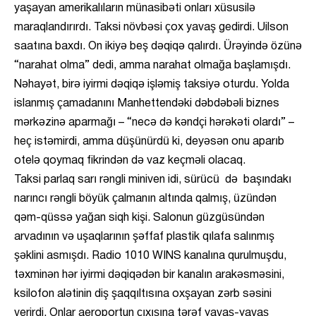
yaşayan amerikalıların münasibəti onları xüsusilə
maraqlandırırdı. Taksi növbəsi çox yavaş gedirdi. Uilson
saatına baxdı. On ikiyə beş dəqiqə qalırdı. Ürəyində özünə
“narahat olma” dedi, amma narahat olmağa başlamışdı.
Nəhayət, birə iyirmi dəqiqə işləmiş taksiyə oturdu. Yolda
islanmış çamadanını Manhettendəki dəbdəbəli biznes
mərkəzinə aparmağı – “necə də kəndçi hərəkəti olardı” –
heç istəmirdi, amma düşünürdü ki, deyəsən onu aparıb
otelə qoymaq fikrindən də vaz keçməli olacaq.
Taksi parlaq sarı rəngli miniven idi, sürücü də başındakı
narıncı rəngli böyük çalmanın altında qalmış, üzündən
qəm-qüssə yağan siqh kişi. Salonun güzgüsündən
arvadının və uşaqlarının şəffaf plastik qılafa salınmış
şəklini asmışdı. Radio 1010 WINS kanalına qurulmuşdu,
təxminən hər iyirmi dəqiqədən bir kanalın arakəsməsini,
ksilofon alətinin diş şaqqıltısına oxşayan zərb səsini
verirdi. Onlar aeroportun çıxışına tərəf yavaş-yavaş