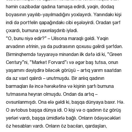
həmin cazibədar qadına tamaşa edirdi, yəqin, dodaq
boyasının yayılıb-yayılmadığını yoxlayırdı. Yanındakı kişi
indi də portfelin qapağındakı cibi eşələyirdi. Oradan şərf
çıxardı, burnuna yaxınlaşdırıb iylədi.
“O, bunu niyə edir?” – Uilsona maraqlı gəldi. Yəqin
arvadının ətrinin, ya da pudrasının qoxusu gəlirdi şərfdən.
Birminqhemdə təyyarəyə minəndən ilk dəfə idi ki, “Green
Century”ni, “Market Forvard”ı və əgər baş tutsa, onun
yaşamını dəyişdirə biləcək görüşü – artıq yarım saatdan
da az vaxt qalırdı – unutmuşdu. Bir anlıq qadının
barmaqları ilə incə hərəkətinə və kişinin şarfı burnuna
tutmasına heyran olmuşdu. Ondan da artıq –
ovsunlanmışdı. Ona elə gəldi ki, başqa dünyaya baxır. Hə.
O avtobus başqa dünya idi. O kişi və o qadının öz görüş
yerləri vardı, başqa ümidlərlə bağlı. Onların ödəyəcəkləri
öz hesabları vardı. Onların öz bacıları, qardaşları,