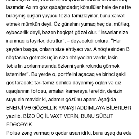
lazımdır. Axıntı göz qabağındadır; könüllülər hələ də neftə
bulaşmış quşları yuyucu tozla təmizləyirlər, bunu xəlvət
etmək mümkün deyil. Öz günahını yumaq heç də, mütləq,
eybəcərlik deyil, bəzən həqiqət gözəl olur. “İnsanlar sizə
inanmaq istəyirlər, dostlar”, – deyəcəkdi onlara. “Hər
şeydən başqa, onların sizə ehtiyacı var. A nöqtəsindən B
nöqtəsinə getmək üçün sizə ehtiyacları vardır, lakin
təbiətin zorlanmasında özlərini şərik rolunda görmək
istəmirlər”. Bu yerdə o, portfelini açacaq və birinci şəkli
göstərəcək: tər-təmiz sahildə dayanmış oğlan və qız
uşaqlarının fotosu, arxaları kameraya tərəfdir, dənizin
suyu elə mavidir ki, adamın gözünü aparır. Aşağıda
ENERJİ VƏ GÖZƏLLİK YANAŞI ADDIMLAYA BİLƏRLƏR
yazılıb. BİZƏ ÜÇ İL VAXT VERİN, BUNU SÜBUT
EDƏCƏYİK.
Polisə zəng vurmaq o qədər asan idi ki, bunu uşaq da edə