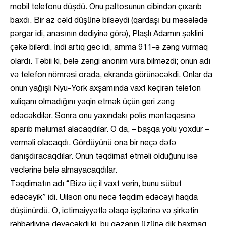
mobil telefonu düşdü. Onu paltosunun cibindən çıxarıb
baxdı. Bir az cəld düşünə bilsəydi (qardaşı bu məsələdə
pərgar idi, anasının dediyinə görə), Plaşlı Adamın şəklini
çəkə bilərdi. İndi artıq gec idi, amma 911-ə zəng vurmaq
olardı. Təbii ki, belə zəngi anonim vura bilməzdi; onun adı
və telefon nömrəsi orada, ekranda görünəcəkdi. Onlar da
onun yağışlı Nyu-York axşamında vaxt keçirən telefon
xuliqanı olmadığını yəqin etmək üçün geri zəng
edəcəkdilər. Sonra onu yaxındakı polis məntəqəsinə
aparıb məlumat alacaqdılar. O da, – başqa yolu yoxdur –
verməli olacaqdı. Gördüyünü ona bir neçə dəfə
danışdıracaqdılar. Onun təqdimat etməli olduğunu isə
veclərinə belə almayacaqdılar.
Təqdimatın adı “Bizə üç il vaxt verin, bunu sübut
edəcəyik” idi. Uilson onu necə təqdim edəcəyi haqda
düşünürdü. O, ictimaiyyətlə əlaqə işçilərinə və şirkətin
rəhbərliyinə deyəcəkdi ki, bu qəzanın üzünə dik baxmaq