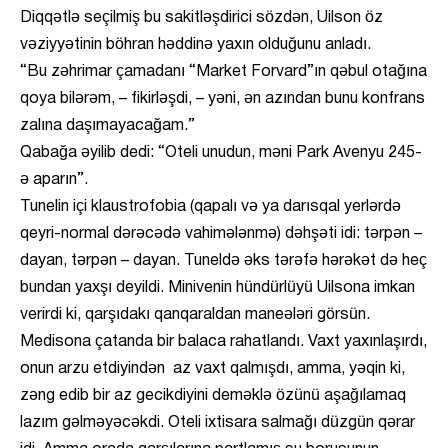
Diqqətlə seçilmiş bu sakitləşdirici sözdən, Uilson öz
vəziyyətinin böhran həddinə yaxın olduğunu anladı.
“Bu zəhrimar çamadanı “Market Forvard”ın qəbul otağına
qoya bilərəm, – fikirləşdi, – yəni, ən azından bunu konfrans
zalına daşımayacağam.”
Qabağa əyilib dedi: “Oteli unudun, məni Park Avenyu 245-
ə aparın”.
Tunelin içi klaustrofobia (qapalı və ya darısqal yerlərdə
qeyri-normal dərəcədə vahimələnmə) dəhşəti idi: tərpən –
dayan, tərpən – dayan. Tuneldə əks tərəfə hərəkət də heç
bundan yaxşı deyildi. Minivenin hündürlüyü Uilsona imkan
verirdi ki, qarşıdakı qanqaraldan maneələri görsün.
Medisona çatanda bir balaca rahatlandı. Vaxt yaxınlaşırdı,
onun arzu etdiyindən az vaxt qalmışdı, amma, yəqin ki,
zəng edib bir az gecikdiyini deməklə özünü aşağılamaq
lazım gəlməyəcəkdi. Oteli ixtisara salmağı düzgün qərar