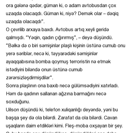
ora gələnə qədər, güman ki, o adam avtobusdan çox
uzaqda olacaqdı. Güman ki, niyə? Demək olar – dəqiq
uzaqda olacaqdı”.
O çevrilib arxaya baxdı. Avtobus artıq xeyli geridə
qalmışdı. “Yəqin, qadın çığırırmış”, – deyə düşündü.
“Bəlkə də o biri sərnişinlər plaşlı kişinin üstünə cumub onu
yerə səriblər, necə ki, təyyarədəki sərnişinlər
ayaqqabısına bomba qoymuş terroristin nə etmək
istədiyini biləndə onun üstünə cumub
zərərsizləşdirmişdilər”.
Sonra plaşlının ona baxıb necə gülümsədiyini xatırladı.
Həm də qadının sallanan ağzına barmağını necə
soxduğunu.
Uilson düşündü ki, telefon xuliqanlığı deyəndə, yəni bu
başqa şey də ola bilərdi. Zarafat da ola bilərdi. Cavan
uşaqların daim etdikləri kimi. Fleş-moba oxşayan bir şey.