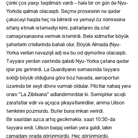
çünki çox yaxşı təqdimatı vardı – hələ bir on gün də Nyu-
Yorkda qalmalı olacaqdı. Seçmə prosesinin nə qədər
çəkəcəyi haqda heç nə bilmirdi və yeməyi öz nömrəsinə
sifariş etmək istəmədiyi kimi, paltarlarını da otel
camaşırxanasına vermək istəmirdi. Belə xidmətlər böyük
şəhərlərin otellərində bahalı olur, Böyük Almada (Nyu-
Yorka verilən nəvazişli ad) isə bu od qiymətinə olacaqdı.
Təyyarə yerdən vaxtında qalxıb Nyu-Yorka çatana qədər
işlər pis getmirdi. La Quardiyanın səmasında təyyarə
sıxlığı böyük olduğuna görə boz havada, aeroportun
üzərində bir xeyli dövrə vurmalı oldular. Pilotlar nahaq yerə
oranı “La Zibilxana” adlandırmırdılar ki. Sərnişinlər acıqlı
zarafatlar edir və açıqca şikayətlənirdilər, amma Uilson
təmkinini pozmurdu. Bufer buna imkan verirdi.
Bir saatdan azca artıq gecikməklə, saat 10:30-da
təyyarə endi. Uilson baqaj verilən yerə gəldi, lakin
çamadanı orada görünmürdü. Heç görünmürdü.