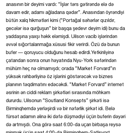
anasının bir deyimi vardı: “İşlər tərs gətirəndə elə də
davam edir, adamı ağladana qədər”. Anasından öyrəndiyi
bütün xalq hikmətləri kimi (“Portağal səhərlər qızıldır,
gecələr isə qurğuşun” bir başqa şedevr deyim idi) bunu da
yaddaşına yaxşı həkk eləmişdi. Uilson vacib işlərindən
əvvəl sığortalanmağa xüsusi fikir verirdi. Özü də bunun
bufer — qoruyucu olduğunu hesab edirdi.Yetkinliyinə
çatandan sonra onun həyatında Nyu-York səfərindən
mühüm heç nə olmamışdı; orada “Market Forvard”ın
yüksək rəhbərliyinə öz işlərini göstərəcək və biznes
planının təqdimatını edəcəkdi. “Market Forvard” internet
əsrinin ən ciddi reklam şirkətləri sırasında möhkəm
dururdu. Uilsonun “Soutland Konsepts” şirkəti isə
Birminqhemdə yerləşirdi və bir nəfərlik şirkət idi. Belə
fürsət adamın əlinə iki dəfə düşmədiyi üçün buferin dəyəri
də artmışdı. Ona görə saat 6:00-da uçan birbaşa reysə