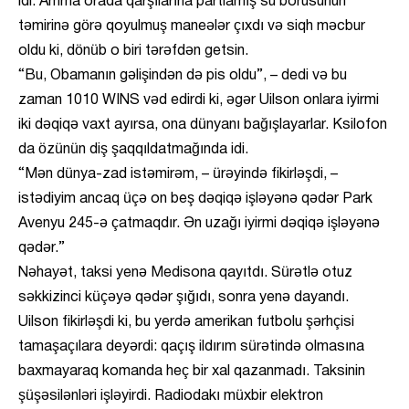
idi. Amma orada qarşılarına partlamış su borusunun
təmirinə görə qoyulmuş maneələr çıxdı və siqh məcbur
oldu ki, dönüb o biri tərəfdən getsin.
“Bu, Obamanın gəlişindən də pis oldu”, – dedi və bu
zaman 1010 WINS vəd edirdi ki, əgər Uilson onlara iyirmi
iki dəqiqə vaxt ayırsa, ona dünyanı bağışlayarlar. Ksilofon
da özünün diş şaqqıldatmağında idi.
“Mən dünya-zad istəmirəm, – ürəyində fikirləşdi, –
istədiyim ancaq üçə on beş dəqiqə işləyənə qədər Park
Avenyu 245-ə çatmaqdır. Ən uzağı iyirmi dəqiqə işləyənə
qədər.”
Nəhayət, taksi yenə Medisona qayıtdı. Sürətlə otuz
səkkizinci küçəyə qədər şığıdı, sonra yenə dayandı.
Uilson fikirləşdi ki, bu yerdə amerikan futbolu şərhçisi
tamaşaçılara deyərdi: qaçış ildırım sürətində olmasına
baxmayaraq komanda heç bir xal qazanmadı. Taksinin
şüşəsilənləri işləyirdi. Radiodakı müxbir elektron