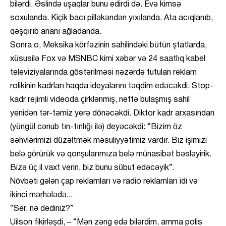
bilərdi. Əslində uşaqlar bunu edirdi də. Evə kimsə
soxulanda. Kiçik bacı pilləkəndən yıxılanda. Ata acıqlanıb,
qəşqırıb ananı ağladanda.
Sonra o, Meksika körfəzinin sahilindəki bütün ştatlarda,
xüsusilə Fox və MSNBC kimi xəbər və 24 saatlıq kabel
televiziyalarında göstərilməsi nəzərdə tutulan reklam
rolikinin kadrları haqda ideyalarını təqdim edəcəkdi. Stop-
kadr rejimli videoda çirklənmiş, neftə bulaşmış sahil
yenidən tər-təmiz yerə dönəcəkdi. Diktor kadr arxasından
(yüngül cənub tın-tınlığı ilə) deyəcəkdi: “Bizim öz
səhvlərimizi düzəltmək məsuliyyətimiz vardır. Biz işimizi
belə görürük və qonşularımıza belə münasibət bəsləyirik.
Bizə üç il vaxt verin, biz bunu sübut edəcəyik”.
Növbəti gələn çap reklamları və radio reklamları idi və
ikinci mərhələdə...
“Ser, nə dediniz?”
Uilson fikirləşdi, – “Mən zəng edə bilərdim, amma polis