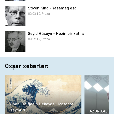
Stiven Kinq - Yaşamaq eşqi
02.03.19, Proza
Seyid Hüseyn - Həzin bir xatirə
09.12.19, Proza
Oxşar xəbərlər:
Əbədi Dalğanın Hekayəsi- Mətanət
Teymurlu
AZƏR XALİQ