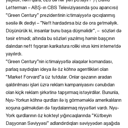
yaşıldır, həm qara, özü də hər yeri po.layır?”) ( David
Letterman – ABŞ-ın CBS Televiziyasında şou aparıcısı)
“Green Century” prezidentinin ictimaiyyətə qıcıqlanmış
səsilə ilk dediyi – “Neft hardadırsa biz də ora getməliyik.
Düşünürük ki, insanlar bunu başa düşməlidir”, – sözləri də
təsir etmədi; altında bu sözləri yazılmış həmin başçının
dalından neft fışqıran karikatura roliki virus kimi internetdə
yayılırdı.
“Green Century”nin ictimaiyyətlə əlaqələr komandası,
parlaq saydıqları ideya ilə öz köhnə agentlikləri olan
“Market Forvard”a üz tutdular. Onlar qəzanın aradan
qaldırılması işləri üzrə reklam kampaniyasını cənubdan
olan kiçik reklam şirkətinə tapşırmaq istəyirdilər. Bununla,
Nyu-Yorkun köhnə qurdları ilə iş görməməklə amerikalıların
xoşuna gəlməkdən də faydalanmaq niyyətləri vardı. Nyu-
York qurdlarının öz kokteyl yığıncaqlarında “Kütbeyin
Daşyonan Səviyyəsi” adlandırdıqları səviyyədən aşağıda