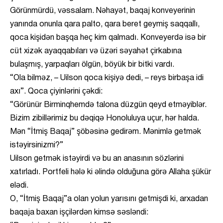
Görünmürdü, vəssalam. Nəhayət, baqaj konveyerinin
yanında onunla qara palto, qara beret geymiş saqqallı,
qoca kişidən başqa heç kim qalmadı. Konveyerdə isə bir
cüt xizək ayaqqabıları və üzəri səyahət çirkabına
bulaşmış, yarpaqları ölgün, böyük bir bitki vardı.
“Ola bilməz, – Uilson qoca kişiyə dedi, – reys birbaşa idi
axı”. Qoca çiyinlərini çəkdi:
“Görünür Birminqhemdə talona düzgün qeyd etməyiblər.
Bizim zibillərimiz bu dəqiqə Honoluluya uçur, hər halda.
Mən “İtmiş Baqaj” şöbəsinə gedirəm. Mənimlə getmək
istəyirsinizmi?”
Uilson getmək istəyirdi və bu an anasının sözlərini
xatırladı. Portfeli hələ ki əlində olduğuna görə Allaha şükür
elədi.
O, “İtmiş Baqaj”a olan yolun yarısını getmişdi ki, arxadan
baqaja baxan işçilərdən kimsə səsləndi: