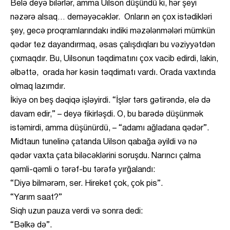
Belə deyə bilərlər, amma Uilson düşündü ki, hər şeyi
nəzərə alsaq… deməyəcəklər. Onların ən çox istədikləri
şey, gecə proqramlarındakı indiki məzələnmələri mümkün
qədər tez dayandırmaq, əsas çalışdıqları bu vəziyyətdən
çıxmaqdır. Bu, Uilsonun təqdimatını çox vacib edirdi, lakin,
əlbəttə, orada hər kəsin təqdimatı vardı. Orada vaxtında
olmaq lazımdır.
İkiyə on beş dəqiqə işləyirdi. “İşlər tərs gətirəndə, elə də
davam edir,” – deyə fikirləşdi. O, bu barədə düşünmək
istəmirdi, amma düşünürdü, – “adamı ağladana qədər”.
Midtaun tunelinə çatanda Uilson qabağa əyildi və nə
qədər vaxta çata biləcəklərini soruşdu. Narıncı çalma
qəmli-qəmli o tərəf-bu tərəfə yırğalandı:
“Diyə bilmərəm, ser. Hireket çok, çok pis”.
“Yarım saat?”
Siqh uzun pauza verdi və sonra dedi:
“Bəlkə də”.