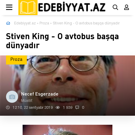
Edebiyyat.az
»
Proza
» Stiven King - O avtobus başqa dünyadır
Stiven King - O avtobus başqa
dünyadır
Proza
Necef Esgerzade
Müəllif:
12:10, 22 sentyabr 2019
1 939
0