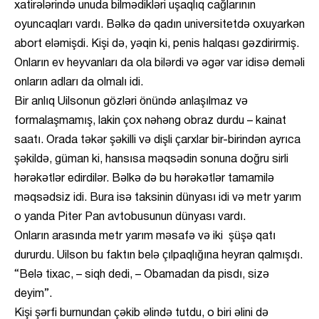
xatirələrində unuda bilmədikləri uşaqlıq cağlarının
oyuncaqları vardı. Bəlkə də qadın universitetdə oxuyarkən
abort eləmişdi. Kişi də, yəqin ki, penis halqası gəzdirirmiş.
Onların ev heyvanları da ola bilərdi və əgər var idisə deməli
onların adları da olmalı idi.
Bir anlıq Uilsonun gözləri önündə anlaşılmaz və
formalaşmamış, lakin çox nəhəng obraz durdu – kainat
saatı. Orada təkər şəkilli və dişli çarxlar bir-birindən ayrıca
şəkildə, güman ki, hansısa məqsədin sonuna doğru sirli
hərəkətlər edirdilər. Bəlkə də bu hərəkətlər tamamilə
məqsədsiz idi. Bura isə taksinin dünyası idi və metr yarım
o yanda Piter Pan avtobusunun dünyası vardı.
Onların arasında metr yarım məsafə və iki şüşə qatı
dururdu. Uilson bu faktın belə çılpaqlığına heyran qalmışdı.
“Belə tixac, – siqh dedi, – Obamadan da pisdı, sizə
deyim”.
Kişi şərfi burnundan çəkib əlində tutdu, o biri əlini də