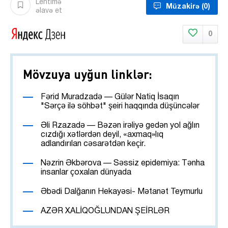
Lentimə
Müzakirə
(0)
əlavə et
0
Mövzuya uyğun linklər:
Fərid Muradzadə — Gülər Natiq İsaqın
"Sərçə ilə söhbət" şeiri haqqında düşüncələr
Əli Rzazadə — Bəzən irəliyə gedən yol ağlın
cızdığı xətlərdən deyil, «axmaq»lıq
adlandırılan cəsarətdən keçir.
Nəzrin Əkbərova — Səssiz epidemiya: Tənha
insanlar çoxalan dünyada
Əbədi Dalğanın Hekayəsi- Mətanət Teymurlu
AZƏR XALİQOĞLUNDAN ŞEİRLƏR