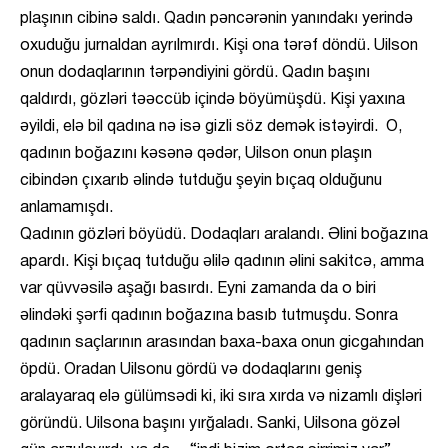
plaşının cibinə saldı. Qadın pəncərənin yanındakı yerində
oxuduğu jurnaldan ayrılmırdı. Kişi ona tərəf döndü. Uilson
onun dodaqlarının tərpəndiyini gördü. Qadın başını
qaldırdı, gözləri təəccüb içində böyümüşdü. Kişi yaxına
əyildi, elə bil qadına nə isə gizli söz demək istəyirdi. O,
qadının boğazını kəsənə qədər, Uilson onun plaşın
cibindən çıxarıb əlində tutduğu şeyin bıçaq olduğunu
anlamamışdı.
Qadının gözləri böyüdü. Dodaqları aralandı. Əlini boğazına
apardı. Kişi bıçaq tutduğu əlilə qadının əlini sakitcə, amma
var qüvvəsilə aşağı basırdı. Eyni zamanda da o biri
əlindəki şərfi qadının boğazına basıb tutmuşdu. Sonra
qadının saçlarının arasından baxa-baxa onun gicgahından
öpdü. Oradan Uilsonu gördü və dodaqlarını geniş
aralayaraq elə gülümsədi ki, iki sıra xırda və nizamlı dişləri
göründü. Uilsona başını yırğaladı. Sanki, Uilsona gözəl