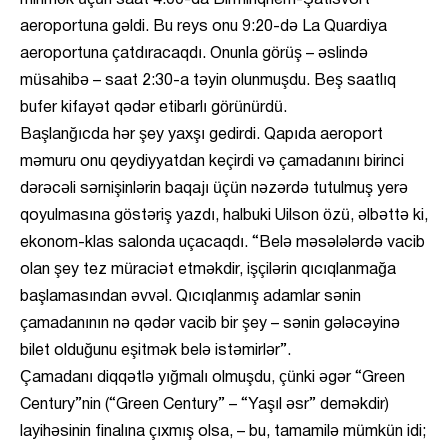
minmək üçün saat 4:00-da Birminqhem-Şatlsvort
aeroportuna gəldi. Bu reys onu 9:20-də La Quardiya
aeroportuna çatdıracaqdı. Onunla görüş – əslində
müsahibə – saat 2:30-a təyin olunmuşdu. Beş saatlıq
bufer kifayət qədər etibarlı görünürdü.
Başlanğıcda hər şey yaxşı gedirdi. Qapıda aeroport
məmuru onu qeydiyyatdan keçirdi və çamadanını birinci
dərəcəli sərnişinlərin baqajı üçün nəzərdə tutulmuş yerə
qoyulmasına göstəriş yazdı, halbuki Uilson özü, əlbəttə ki,
ekonom-klas salonda uçacaqdı. “Belə məsələlərdə vacib
olan şey tez müraciət etməkdir, işçilərin qıcıqlanmağa
başlamasından əvvəl. Qıcıqlanmış adamlar sənin
çamadanının nə qədər vacib bir şey – sənin gələcəyinə
bilet olduğunu eşitmək belə istəmirlər”.
Çamadanı diqqətlə yığmalı olmuşdu, çünki əgər “Green
Century”nin (“Green Century” – “Yaşıl əsr” deməkdir)
layihəsinin finalına çıxmış olsa, – bu, tamamilə mümkün idi;