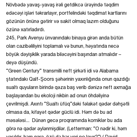
Növbədə yavaş-yavaş irəli getdikcə ürəyində təqdim
edəcəyi işləri təkrarlayır, portfelindəki təqdimat kartlarını
gözünün önünə gətirir və sakit olmaq lazım olduğunu
özünə xatırladırdı.
245, Park Avenyu ünvanındakı binaya girən anda bütün
olan cazibəliliyini toplamalı və bunun, həyatında necə
böyük dəyişiklik yarada biləcəyini başından atmalıdır –
deyə düşündü.
“Green Century” transmilli neft şirkəti idi və Alabama
ştatındakı Qalf-Şoors şəhərinin yaxınlığında onun qazdığı
sualtı quyuların birində qəza baş verib dənizə neft axmağa
başlayandan bu ekoloji nikbin ad onun öhdəliyinə
çevrilmişdi. Axıntı “Sualtı üfüq”dəki fəlakət qədər dəhşətli
olmasa da, kifayət qədər güclü idi. Həm də bu ad
məsələsi... Dünən gecə proqramında komiklər bu ada
görə nə qədər əylənmişdilər. (Letterman: “O nədir ki, həm