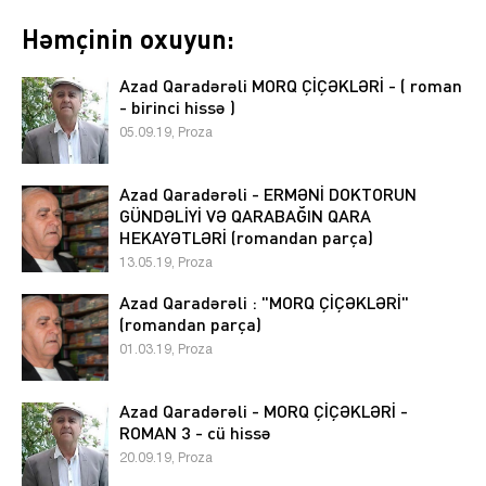
Həmçinin oxuyun:
Azad Qaradərəli MORQ ÇİÇƏKLƏRİ - ( roman
- birinci hissə )
05.09.19, Proza
Azad Qaradərəli - ERMƏNİ DOKTORUN
GÜNDƏLİYİ VƏ QARABAĞIN QARA
HEKAYƏTLƏRİ (romandan parça)
13.05.19, Proza
Azad Qaradərəli : "MORQ ÇİÇƏKLƏRİ"
(romandan parça)
01.03.19, Proza
Azad Qaradərəli - MORQ ÇİÇƏKLƏRİ -
ROMAN 3 - cü hissə
20.09.19, Proza