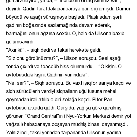
gün arzulayırdı, ya da, – “indi bizim ortaq sirrimiz var”,
deyirdi. Qadın tərəfdəki pəncərəyə qan sıçramışdı. Damcı
böyüdü və aşağı sürüşməyə başladı. Plaşlı adam şərfi
qadının boğazında saxlamağında davam edərək,
barmağını onun ağzına soxdu. O, hələ də Uilsona baxıb
gülümsəyirdi.
“Axır ki!”, – siqh dedi və taksi hərəkətə gəldi.
“Siz onu gördünüzmü?”, – Uilson soruşdu. Səsi aşağı
tonda çıxırdı və təəccüb hiss olunmurdu, – “O kişini. O
avtobusdakı kişini. Qadının yanındakı”.
“Nə, ser?”, – Siqh soruşdu. Bu vaxt işıqfor sarıya keçdi və
siqh sürücülərin verdiyi siqnalların uğultusuna məhəl
qoymadan irəli atılıb o biri zolağa keçdi. Piter Pan
avtobusu arxada qaldı. Qarşıda, yağışa görə qaralmış
görünən “Grand Central”ın ( Nyu-Yorkun Mərkəzi dəmir yol
vağzalı) həbsxanaya oxşayan müdhiş binası dayanmışdı.
Yalnız indi, taksi yerindən tərpənəndə Uilsonun yadına