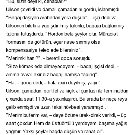
“Bu, sizin deyil ki, cənablar?”
Uilson çevrildi və damalı çamadanını gördü, islanmışdı.
“Baqaj daşıyan arabadan yerə düşüb”, – işçi dedi və
Uilsonun biletinə yapışdırılmış talonla, baqaja bağlanmış
talonu tutuşdurdu. “Hərdən belə şeylər olur. Müraciət
formasını da götürün, əgər nəsə sınmış olsa
kompensasiya tələb edə bilərsiniz”.
“Mənimki hanı?”, – beretli qoca soruşdu.
“Sizə kömək edə bilməyəcəyəm, – baqaj işçisi dedi, –
amma əvvəl-axır biz baqajı həmişə tapırıq”.
“Hə, – qoca dedi, – hələ axırı deyilmiş, yəqin”.
Uilson, çamadan, portfel və kiçik əl çantası ilə terminaldan
çıxanda saat 11:30-a yaxınlaşırdı. Bu arada bir neçə reys
gəlib enmişdi və uzun taksi növbəsi yaranmışdı.
“Mənim buferim var, – deyə özünə ürək-dirək verirdi, – üç
saat çoxdur. Həm də üstüörtülü yerdəyəm, başıma yağış
yağmır. Yaxşı şeylər haqda düşün və rahat ol”.