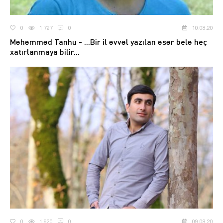
0
1 727
0
10.08.20
Məhəmməd Tanhu - ...Bir il əvvəl yazılan əsər belə heç
xatırlanmaya bilir...
0
1 920
0
09.08.20