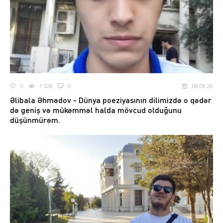
0
1 538
0
08.08.20
Əlibala Əhmədov - Dünya poeziyasının dilimizdə o qədər
də geniş və mükəmməl halda mövcud olduğunu
düşünmürəm.