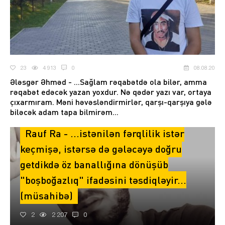
23
4 913
0
08.08.20
Ələsgər Əhməd - ...Sağlam rəqabətdə ola bilər, amma
rəqabət edəcək yazan yoxdur. Nə qədər yazı var, ortaya
çıxarmıram. Məni həvəsləndirmirlər, qarşı-qarşıya gələ
biləcək adam tapa bilmirəm...
Rauf Ra - ...istənilən fərqlilik istər
keçmişə, istərsə də gələcəyə doğru
getdikdə öz banallığına dönüşüb
"boşboğazlıq" ifadəsini təsdiqləyir...
(müsahibə)
2
2 207
0