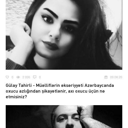
0
2 096
0
09.08.20
Gülay Tahirli - Müəlliflərin əksəriyyəti Azərbaycanda
oxucu azlığından şikayətlənir, axı oxucu üçün nə
etmisiniz?