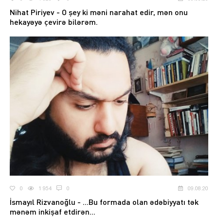
Nihat Piriyev - O şey ki məni narahat edir, mən onu
hekayəyə çevirə bilərəm.
0
1 954
0
09.08.20
İsmayıl Rizvanoğlu - ...Bu formada olan ədəbiyyatı tək
mənəm inkişaf etdirən...