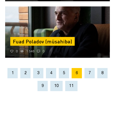
Fuad Poladov (müsahibə)
0
1 546
0
1
2
3
4
5
6
7
8
9
10
11