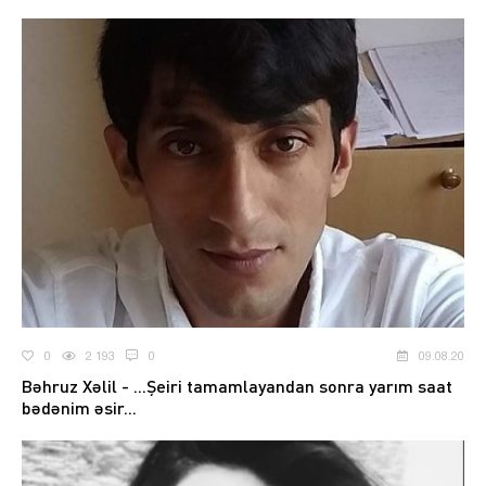
0
2 193
0
09.08.20
Bəhruz Xəlil - ...Şeiri tamamlayandan sonra yarım saat
bədənim əsir...