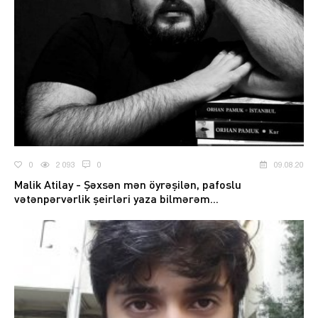
0
2 093
0
09.08.20
Malik Atilay - Şəxsən mən öyrəşilən, pafoslu
vətənpərvərlik şeirləri yaza bilmərəm...