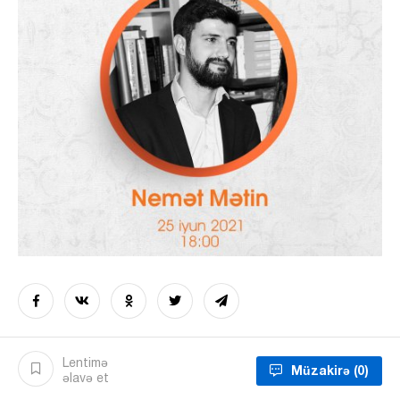
Lentimə
Müzakirə
(0)
əlavə et