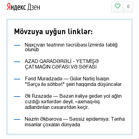
0
Mövzuya uyğun linklər:
Naxçıvan teatrının təcrübəsi İzmirdə təbliğ
olunub
AZAD QARADƏRƏLİ - YETMİŞƏ
ÇATMAĞIN CƏFASI VƏ SƏFASI
Fərid Muradzadə — Gülər Natiq İsaqın
"Sərçə ilə söhbət" şeiri haqqında düşüncələr
Əli Rzazadə — Bəzən irəliyə gedən yol ağlın
cızdığı xətlərdən deyil, «axmaq»lıq
adlandırılan cəsarətdən keçir.
Nəzrin Əkbərova — Səssiz epidemiya: Tənha
insanlar çoxalan dünyada