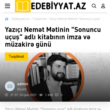
Edebiyyat.az
»
Təqdimat
» Yazıçı Nemət Mətinin "Sonuncu uçuş" adlı kitabının imza və müzakirə günü
Yazıçı Nemət Mətinin "Sonuncu
uçuş" adlı kitabının imza və
müzakirə günü
Təqdimat
admin
Müəllif:
21:37, 23 iyun 2021
1 469
0
Yazıçı Nemət Mətinin "Sonuncu uçuş" adlı kitabının imza və