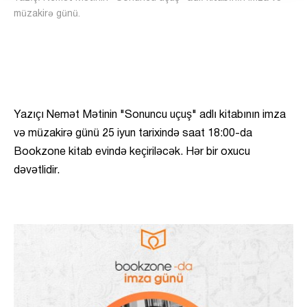
müzakirə günü.
Yazıçı Nemət Mətinin "Sonuncu uçuş" adlı kitabının imza
və müzakirə günü 25 iyun tarixində saat 18:00-da
Bookzone kitab evində keçiriləcək. Hər bir oxucu
dəvətlidir.