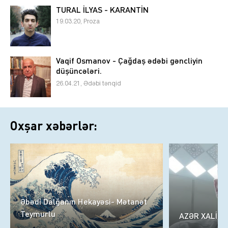
TURAL İLYAS - KARANTİN
19.03.20, Proza
Vaqif Osmanov - Çağdaş ədəbi gəncliyin
düşüncələri.
26.04.21, Ədəbi tənqid
Oxşar xəbərlər:
Əbədi Dalğanın Hekayəsi- Mətanət
Teymurlu
AZƏR XALİQ