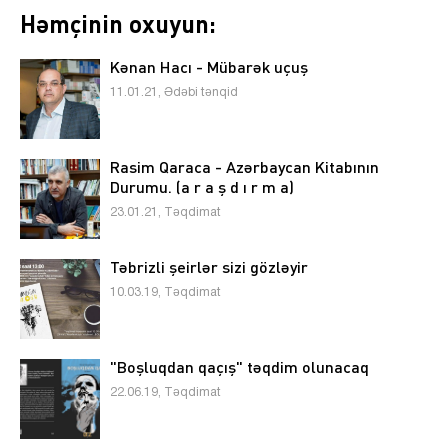
Həmçinin oxuyun:
Kənan Hacı - Mübarək uçuş
11.01.21, Ədəbi tənqid
Rasim Qaraca - Azərbaycan Kitabının
Durumu. (a r a ş d ı r m a)
23.01.21, Təqdimat
Təbrizli şeirlər sizi gözləyir
10.03.19, Təqdimat
"Boşluqdan qaçış" təqdim olunacaq
22.06.19, Təqdimat