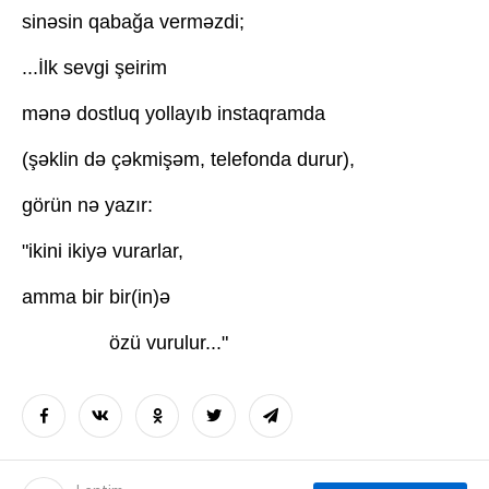
sinəsin qabağa verməzdi;
...İlk sevgi şeirim
mənə dostluq yollayıb instaqramda
(şəklin də çəkmişəm, telefonda durur),
görün nə yazır:
"ikini ikiyə vurarlar,
amma bir bir(in)ə
özü vurulur..."