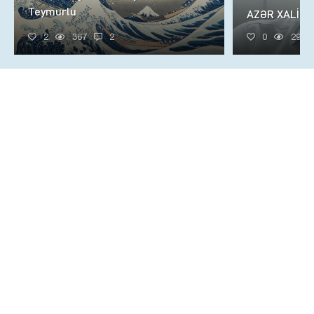
Teymurlu
AZƏR XALİQ
2
367
2
0
296