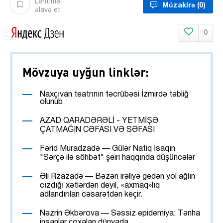
Lentimə
Müzakirə
(0)
əlavə et
0
Mövzuya uyğun linklər:
Naxçıvan teatrının təcrübəsi İzmirdə təbliğ
olunub
AZAD QARADƏRƏLİ - YETMİŞƏ
ÇATMAĞIN CƏFASI VƏ SƏFASI
Fərid Muradzadə — Gülər Natiq İsaqın
"Sərçə ilə söhbət" şeiri haqqında düşüncələr
Əli Rzazadə — Bəzən irəliyə gedən yol ağlın
cızdığı xətlərdən deyil, «axmaq»lıq
adlandırılan cəsarətdən keçir.
Nəzrin Əkbərova — Səssiz epidemiya: Tənha
insanlar çoxalan dünyada