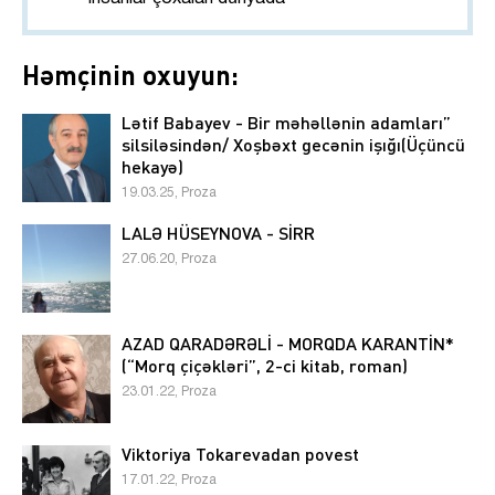
Həmçinin oxuyun:
Lətif Babayev - Bir məhəllənin adamları”
silsiləsindən/ Xoşbəxt gecənin işığı(Üçüncü
hekayə)
19.03.25, Proza
LALƏ HÜSEYNOVA - SİRR
27.06.20, Proza
AZAD QARADƏRƏLİ - MORQDA KARANTİN*
(“Morq çiçəkləri”, 2-ci kitab, roman)
23.01.22, Proza
Viktoriya Tokarevadan povest
17.01.22, Proza