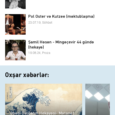
Pol Oster və Kutzee (məktublaşma)
23.07.19, Söhbət
Şamil Həsən - Mingəçevir 44 gündə
(hekayə)
19.08.24, Proza
Oxşar xəbərlər:
Əbədi Dalğanın Hekayəsi- Mətanət