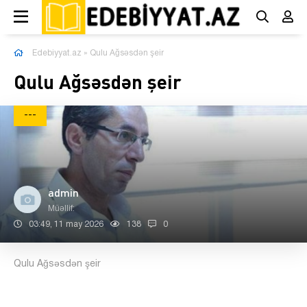
Edebiyyat.az
» Qulu Ağsəsdən şeir
Qulu Ağsəsdən şeir
---
admin
Müəllif:
03:49, 11 may 2026
138
0
Qulu Ağsəsdən şeir