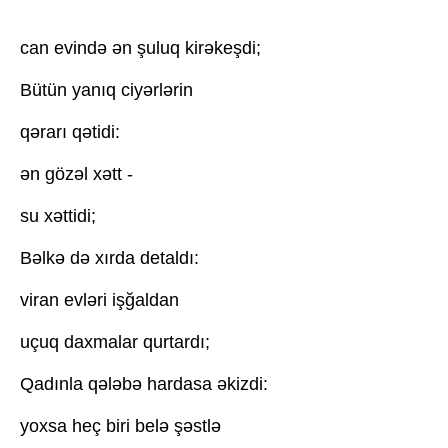
can evində ən şuluq kirəkeşdi;
Bütün yanıq ciyərlərin
qərarı qətidi:
ən gözəl xətt -
su xəttidi;
Bəlkə də xırda detaldı:
viran evləri işğaldan
uçuq daxmalar qurtardı;
Qadınla qələbə hardasa əkizdi:
yoxsa heç biri belə şəstlə