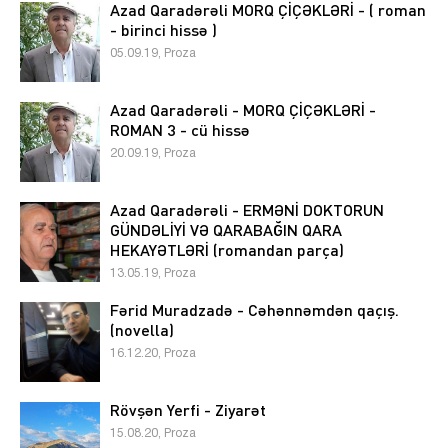
Azad Qaradərəli MORQ ÇİÇƏKLƏRİ - ( roman
- birinci hissə )
05.09.19, Proza
Azad Qaradərəli - MORQ ÇİÇƏKLƏRİ -
ROMAN 3 - cü hissə
20.09.19, Proza
Azad Qaradərəli - ERMƏNİ DOKTORUN
GÜNDƏLİYİ VƏ QARABAĞIN QARA
HEKAYƏTLƏRİ (romandan parça)
13.05.19, Proza
Fərid Muradzadə - Cəhənnəmdən qaçış.
(novella)
16.12.20, Proza
Rövşən Yerfi - Ziyarət
15.08.20, Proza