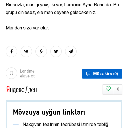
Bir sözlə, musiqi yaxşı ki var, həmçinin Ayna Band da. Bu
qrupu dinləsəz, elə mən deyənə gələcəksiniz.
Məndən sizə yar olar.
Lentimə
Müzakirə
(0)
əlavə et
0
Mövzuya uyğun linklər:
Naxçıvan teatrının təcrübəsi İzmirdə təbliğ