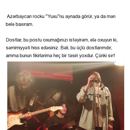
Azərbaycan rocku “Yuxu”nu aynada görür, ya da mən
belə baxıram.
Dostlar, bu postu oxumağınızı istəyirəm, elə oxuyun ki,
səmimiyyəti hiss edəsiniz. Bəli, bu üçlü dostlarımdır,
amma
bunun fikirlərimə heç bir təsiri yoxdur. Çünki sırf