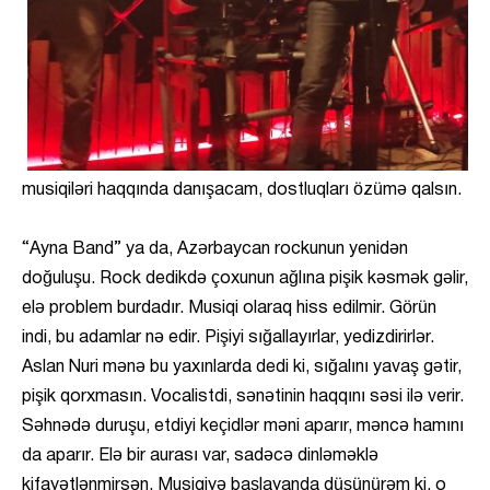
musiqiləri haqqında danışacam, dostluqları özümə qalsın.
“Ayna Band” ya da, Azərbaycan rockunun yenidən
doğuluşu. Rock dedikdə çoxunun ağlına pişik kəsmək gəlir,
elə problem burdadır. Musiqi olaraq hiss edilmir. Görün
indi, bu adamlar nə edir. Pişiyi sığallayırlar, yedizdirirlər.
Aslan Nuri mənə bu yaxınlarda dedi ki, sığalını yavaş gətir,
pişik qorxmasın. Vocalistdi, sənətinin haqqını səsi ilə verir.
Səhnədə duruşu, etdiyi keçidlər məni aparır, məncə hamını
da aparır. Elə bir aurası var, sadəcə dinləməklə
kifayətlənmirsən. Musiqiyə başlayanda düşünürəm ki, o