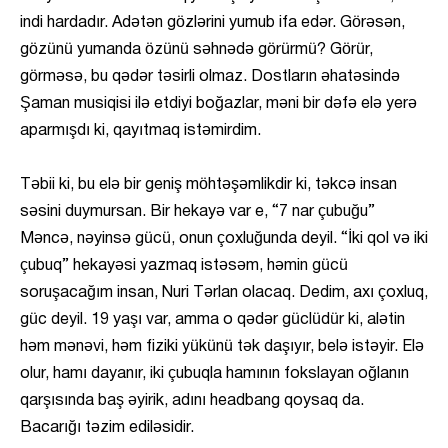
indi hardadır. Adətən gözlərini yumub ifa edər. Görəsən,
gözünü yumanda özünü səhnədə görürmü? Görür,
görməsə, bu qədər təsirli olmaz. Dostların əhatəsində
Şaman musiqisi ilə etdiyi boğazlar, məni bir dəfə elə yerə
aparmışdı ki, qayıtmaq istəmirdim.
Təbii ki, bu elə bir geniş möhtəşəmlikdir ki, təkcə insan
səsini duymursan. Bir hekayə var e, “7 nar çubuğu”
Məncə, nəyinsə gücü, onun çoxluğunda deyil. “İki qol və iki
çubuq” hekayəsi yazmaq istəsəm, həmin gücü
soruşacağım insan, Nuri Tərlan olacaq. Dedim, axı çoxluq,
güc deyil. 19 yaşı var, amma o qədər güclüdür ki, alətin
həm mənəvi, həm fiziki yükünü tək daşıyır, belə istəyir. Elə
olur, hamı dayanır, iki çubuqla hamının fokslayan oğlanın
qarşısında baş əyirik, adını headbang qoysaq da.
Bacarığı təzim ediləsidir.