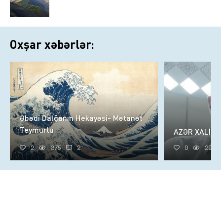
Oxşar xəbərlər:
Əbədi Dalğanın Hekayəsi- Mətanət
Teymurlu
AZƏR XALİQ
2
375
2
0
299