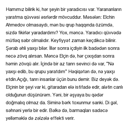
Hamımız bilirik ki, hər şeyin bir yaradıcısı var. Yarananların
yaratma qüvvəsi əsrlərdir mövcuddur. Məsələn: Elchin
Ahmedov olmasaydı, mən bu qrup haqqında özümdə,
sizdə fikirlər yaradardımı? Yox, məncə. Yaradıcı qüvvədə
mütləq səbr olmalıdır. Keyfiyyət zaman keçdikcə bilinir.
Şərab əhli yaxşı bilər. İllər sonra içdiyin ilk badədən sonra
necə zövq alırsan. Məncə Elçin də, hər çıxışdan sonra
həmin zövqü alır. İçində bir az tanrı sevinci də var, “Nə
yaxşı edib, bu qrupu yaratdım” Həqiqətən də, nə yaxşı
etdin.Açığı, tanrı insanlar üçün bunu demir. Biz deyək də.
Elçinin bir şeyi var ki, gitaradan elə istifadə edir, alətin canlı
olduğunun düşünürəm. Yəni, bir əşyaya bu qədər
doğmalıq olmaz da. Siminə bərk toxunmur sanki. Di gəl,
səhnəni yerlə bir edir. Bəlkə də, barmaqları sadəcə
yelləməklə də zəlzələ effekti verir.