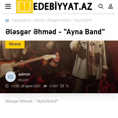
Edebiyyat.az
»
Musiqi
» Ələsgər Əhməd - "Ayna Band"
Ələsgər Əhməd - "Ayna Band"
Musiqi
admin
Müəllif:
12:03, 26 aprel 2021
5 007
0
Ələsgər Əhməd - "Ayna Band"