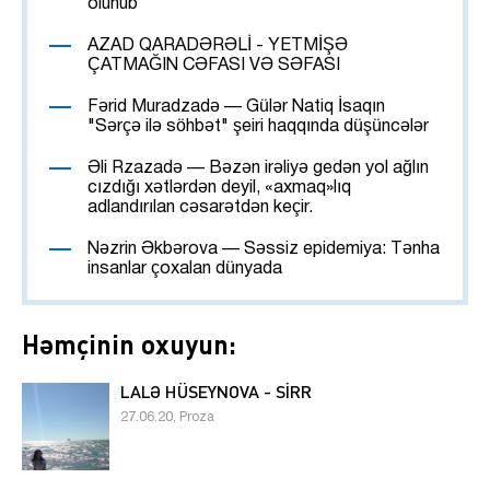
olunub
AZAD QARADƏRƏLİ - YETMİŞƏ
ÇATMAĞIN CƏFASI VƏ SƏFASI
Fərid Muradzadə — Gülər Natiq İsaqın
"Sərçə ilə söhbət" şeiri haqqında düşüncələr
Əli Rzazadə — Bəzən irəliyə gedən yol ağlın
cızdığı xətlərdən deyil, «axmaq»lıq
adlandırılan cəsarətdən keçir.
Nəzrin Əkbərova — Səssiz epidemiya: Tənha
insanlar çoxalan dünyada
Həmçinin oxuyun:
LALƏ HÜSEYNOVA - SİRR
27.06.20, Proza