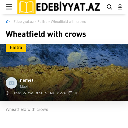
Edebiyyat.az
»
Palitra
» Wheatfield with crows
Wheatfield with crows
Palitra
nemət
Müəllif:
16:32, 27 avqust 2019
2 274
0
Wheatfield with crows