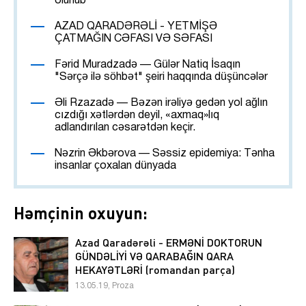
olunub
AZAD QARADƏRƏLİ - YETMİŞƏ
ÇATMAĞIN CƏFASI VƏ SƏFASI
Fərid Muradzadə — Gülər Natiq İsaqın
"Sərçə ilə söhbət" şeiri haqqında düşüncələr
Əli Rzazadə — Bəzən irəliyə gedən yol ağlın
cızdığı xətlərdən deyil, «axmaq»lıq
adlandırılan cəsarətdən keçir.
Nəzrin Əkbərova — Səssiz epidemiya: Tənha
insanlar çoxalan dünyada
Həmçinin oxuyun:
Azad Qaradərəli - ERMƏNİ DOKTORUN
GÜNDƏLİYİ VƏ QARABAĞIN QARA
HEKAYƏTLƏRİ (romandan parça)
13.05.19, Proza