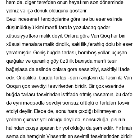
həm də, digər tərəfdən onun həyatının son dönəmində
yalnız və içə dönük olduğunu göstərir.
Bəzi incəsənət tənqidçilərinə görə isə bu əsər əslində
düşünüldüyü kimi mənfi tərəfə yozulacaq qədər
xüsusiyyətlərə malik deyil. Onlara görə Van Qoq hər biri
xüsusi mənalara malik dinclik, sakitlik,fərahlıq dolu bir əsər
yaratmışdır. Geniş buğda tarlası, bomboş yollar, uçuşan
qarğalar və qaranlıq göy üzü ilk baxışda mənfi təsir
bağışlasa da əslində onlara görə səssizliyi, sakitliyi ifadə
edir. Öncəliklə, buğda tarlası-sarı rənglərin də təsiri ilə Van
Qoqun çox sevdiyi təsvirlərdən biridir. Bir çox əsərində
buğda tarlası təsvirindən istifadə etmiş rəssamın, bu dəfə
də eyni məqsədlə sevdiyi sonsuz üfüqlü o tarlaları təsvir
etdiyi deyilir. Eləcə də, sonu hara çıxdığı bilinməyən o
yolların çıxmaz yol olduğu deyil də, sonsuzluğa, pis ruh
halından çıxışa aparan bir yol olduğu da şərh edilir. Fırtınalı
səma da həmçinin Vinsentin ən sevimli təsvirlərindən biridir