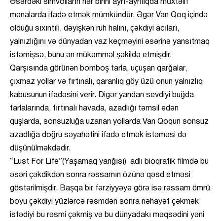
Əsərdəki simvolların hər birini ayrı-ayrılıqda müxtəlif
mənalarda ifadə etmək mümkündür. Əgər Van Qoq içində
olduğu sıxıntılı, dəyişkən ruh halını, çəkdiyi acıları,
yalnızlığını və dünyadan vaz keçməyini əsərinə yansıtmaq
istəmişsə, bunu ən mükəmməl şəkildə etmişdir.
Qarşısında görünən bomboş tarla, uçuşan qarğalar,
çıxmaz yollar və fırtınalı, qaranlıq göy üzü onun yalnızlıq
kabusunun ifadəsini verir. Digər yandan sevdiyi buğda
tarlalarında, fırtınalı havada, azadlığı təmsil edən
quşlarda, sonsuzluğa uzanan yollarda Van Qoqun sonsuz
azadlığa doğru səyahətini ifadə etmək istəməsi də
düşünülməkdədir.
“Lust For Life”(Yaşamaq yanğısı) adlı bioqrafik filmdə bu
əsəri çəkdikdən sonra rəssamın özünə qəsd etməsi
göstərilmişdir. Başqa bir fərziyyəyə görə isə rəssam ömrü
boyu çəkdiyi yüzlərcə rəsmdən sonra nəhayət çəkmək
istədiyi bu rəsmi çəkmiş və bu dünyadakı məqsədini yəni