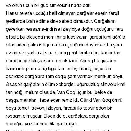
və onun üçün bir güc simvolunu ifadə edir.
Hansı tərəfə uçduğu bəlli olmayan qarğalar əsərin fərqli
şəkillərdə izah edilməsinə səbəb olmuşdur. Qarğaların
çəkərkən rəssama-indi isə izləyiciyə doğru uçduğunu fərz
etsək, bu olduqca mənfi bir situasiyanın işarəsi kimi görülə
bilər, ancaq əks istiqamətdə uçduğunu düşünsək bu şərh
az öncəki şərhin əksinə olaraq problemlərdən, kədərdən,
qəmdən qurtuluşu işarə etməkdədir. Ancaq bu quşların
hansı istiqamətə uçduğu tam anlaşılmadığı üçün bu
əsərdəki qarğalara tam dəqiq şərh vermək mümkün deyil.
Əsasən qarğaların ölüm xəbərçisi, uğursuzluq simvolu kimi
tanındığı məlum olsa da, Van Qoq üçün bu ,bəlkə də,
başqa mənaları ifadə edən rəmz idi. Çünki Van Qoq ömrü
boyu təbiəti sevən, izləyən, fırçası ilə təsvir edən bir
rəssam olmuşdur. Eləcə də o, qarğalara qarşı olan
marağını yazılarında dilə gətirmişdir.