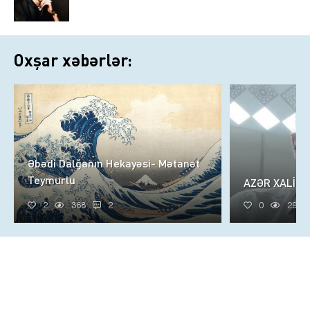
Oxşar xəbərlər:
Əbədi Dalğanın Hekayəsi- Mətanət
Teymurlu
AZƏR XALİQ
2
368
2
0
298