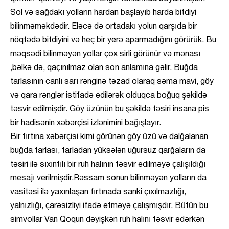
Sol və sağdakı yolların hardan başlayıb harda bitdiyi
bilinməməkdədir. Eləcə də ortadakı yolun qarşıda bir
nöqtədə bitdiyini və heç bir yerə aparmadığını görürük. Bu
məqsədi bilinməyən yollar çox sirli görünür və mənası
,bəlkə də, qaçınılmaz olan son anlamına gəlir. Buğda
tarlasının canlı sarı rənginə təzad olaraq səma mavi, göy
və qara rənglər istifadə edilərək olduqca boğuq şəkildə
təsvir edilmişdir. Göy üzünün bu şəkildə təsiri insana pis
bir hadisənin xəbərçisi izlənimini bağışlayır.
Bir fırtına xəbərçisi kimi görünən göy üzü və dalğalanan
buğda tarlası, tarladan yüksələn uğursuz qarğaların da
təsiri ilə sıxıntılı bir ruh halının təsvir edilməyə çalışıldığı
mesajı verilmişdir.Rəssam sonun bilinməyən yolların da
vasitəsi ilə yaxınlaşan fırtınada sanki çıxılmazlığı,
yalnızlığı, çarəsizliyi ifadə etməyə çalışmışdır. Bütün bu
simvollar Van Qoqun dəyişkən ruh halını təsvir edərkən