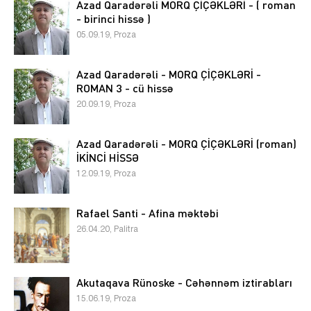
Azad Qaradərəli MORQ ÇİÇƏKLƏRİ - ( roman
- birinci hissə )
05.09.19, Proza
Azad Qaradərəli - MORQ ÇİÇƏKLƏRİ -
ROMAN 3 - cü hissə
20.09.19, Proza
Azad Qaradərəli - MORQ ÇİÇƏKLƏRİ (roman)
İKİNCİ HİSSƏ
12.09.19, Proza
Rafael Santi - Afina məktəbi
26.04.20, Palitra
Akutaqava Rünoske - Cəhənnəm iztirabları
15.06.19, Proza