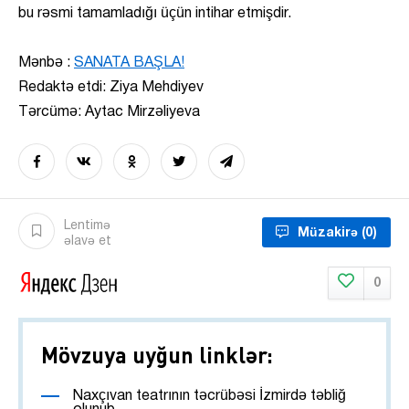
bu rəsmi tamamladığı üçün intihar etmişdir.
Mənbə :
SANATA BAŞLA!
Redaktə etdi: Ziya Mehdiyev
Tərcümə: Aytac Mirzəliyeva
Lentimə
Müzakirə
(0)
əlavə et
0
Mövzuya uyğun linklər:
Naxçıvan teatrının təcrübəsi İzmirdə təbliğ