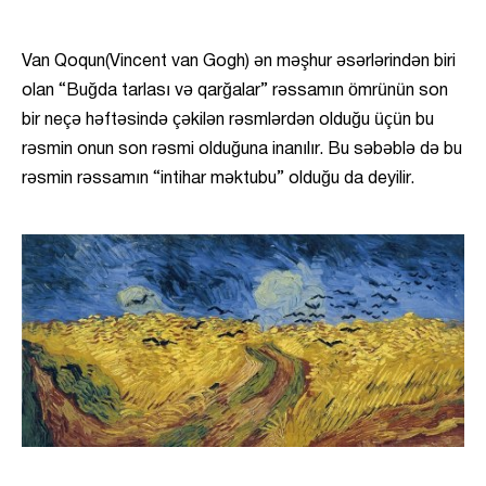
Van Qoqun(Vincent van Gogh) ən məşhur əsərlərindən biri
olan “Buğda tarlası və qarğalar” rəssamın ömrünün son
bir neçə həftəsində çəkilən rəsmlərdən olduğu üçün bu
rəsmin onun son rəsmi olduğuna inanılır. Bu səbəblə də bu
rəsmin rəssamın “intihar məktubu” olduğu da deyilir.