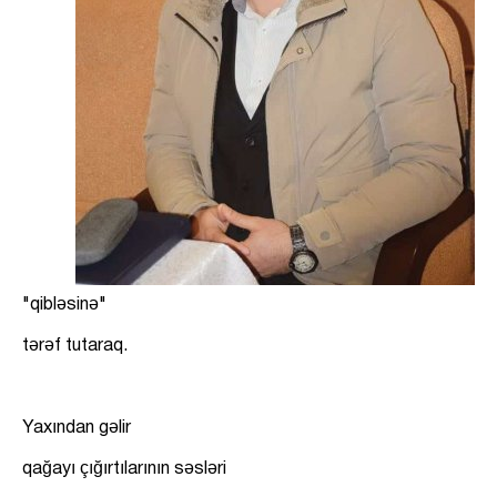
"qibləsinə"
tərəf tutaraq.
Yaxından gəlir
qağayı çığırtılarının səsləri