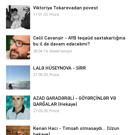
Viktoriya Tokarevadan povest
17.01.22, Proza
Cəlil Cavanşir - AYB təqaüd saxtakarlığına
bu il də davam edəcəkmi?
28.04.19, Ədəbi tənqid
LALƏ HÜSEYNOVA - SİRR
27.06.20, Proza
AZAD QARADƏRƏLİ - GÖYƏRÇİNLƏR VƏ
QARĞALAR (Hekayə)
27.03.20, Proza
Kənan Hacı - Timsah olmasaydı... (Uzun
hekayə)