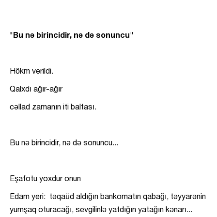
"
Bu nə birincidir, nə də sonuncu"
Hökm verildi.
Qalxdı ağır-ağır
cəllad zamanın iti baltası.
Bu nə birincidir, nə də sonuncu...
Eşafotu yoxdur onun
Edam yeri: təqaüd aldığın bankomatın qabağı, təyyarənin
yumşaq oturacağı, sevgilinlə yatdığın yatağın kənarı...