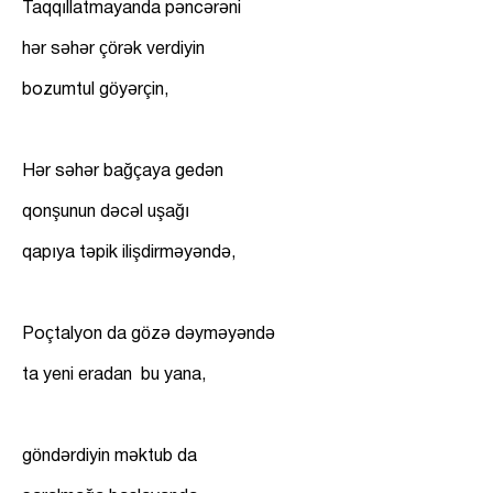
Taqqıllatmayanda pəncərəni
hər səhər çörək verdiyin
bozumtul göyərçin,
Hər səhər bağçaya gedən
qonşunun dəcəl uşağı
qapıya təpik ilişdirməyəndə,
Poçtalyon da gözə dəyməyəndə
ta yeni eradan bu yana,
göndərdiyin məktub da