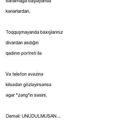
saralmağa başlayanda
kənarlardan,
Toqquşmayanda baxışlarınız
divardan asdığın
qadının portreti ilə
Və telefon əvəzinə
kilsədən gözləyirsənsə
əgər "zəng"in səsini,
Deməli: UNUDULMUSAN....