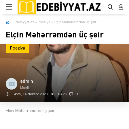
Edebiyyat.az
»
Poeziya
» Elçin Məhərrəmdən üç şeir
Elçin Məhərrəmdən üç şeir
Poeziya
admin
Müəllif:
14:39, 14 dekabr 2023
1 426
0
Elçin Məhərrəmdən üç şeir