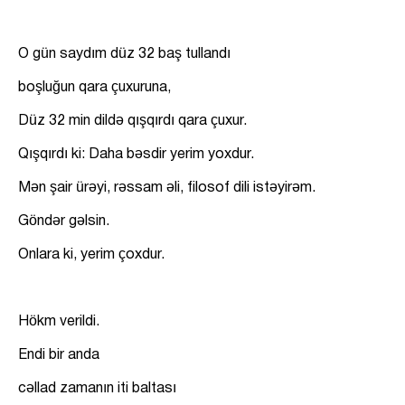
O gün saydım düz 32 baş tullandı
boşluğun qara çuxuruna,
Düz 32 min dildə qışqırdı qara çuxur.
Qışqırdı ki: Daha bəsdir yerim yoxdur.
Mən şair ürəyi, rəssam əli, filosof dili istəyirəm.
Göndər gəlsin.
Onlara ki, yerim çoxdur.
Hökm verildi.
Endi bir anda
cəllad zamanın iti baltası