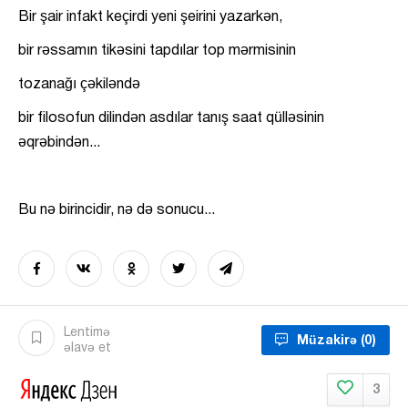
Bir şair infakt keçirdi yeni şeirini yazarkən,
bir rəssamın tikəsini tapdılar top mərmisinin
tozanağı çəkiləndə
bir filosofun dilindən asdılar tanış saat qülləsinin
əqrəbindən...
Bu nə birincidir, nə də sonucu...
Lentimə
Müzakirə
(0)
əlavə et
3