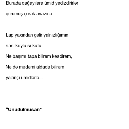
Burada qağayılara ümid yedizdirirlər
qurumuş çörək əvəzinə.
Lap yaxından gəlir yalnızlığımın
səs-küylü sükutu
Nə başımı tapa bilirəm kəsdirəm,
Nə də mədəmi aldada bilirəm
yalançı ümidlərlə...
“Unudulmusan"