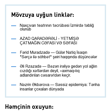
Mövzuya uyğun linklər:
Naxçıvan teatrının təcrübəsi İzmirdə təbliğ
olunub
AZAD QARADƏRƏLİ - YETMİŞƏ
ÇATMAĞIN CƏFASI VƏ SƏFASI
Fərid Muradzadə — Gülər Natiq İsaqın
"Sərçə ilə söhbət" şeiri haqqında düşüncələr
Əli Rzazadə — Bəzən irəliyə gedən yol ağlın
cızdığı xətlərdən deyil, «axmaq»lıq
adlandırılan cəsarətdən keçir.
Nəzrin Əkbərova — Səssiz epidemiya: Tənha
insanlar çoxalan dünyada
Həmçinin oxuyun: