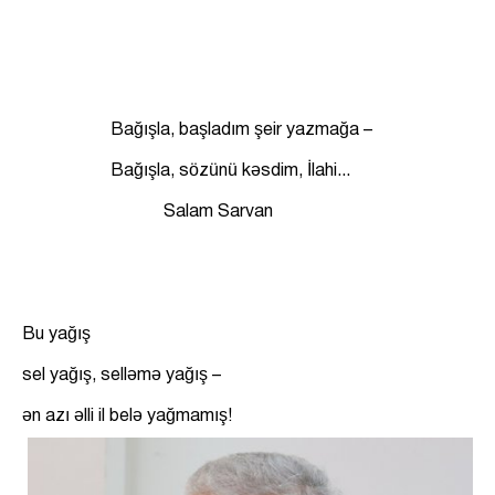
Bağışla, başladım şeir yazmağa –
Bağışla, sözünü kəsdim, İlahi...
Salam Sarvan
Bu yağış
sel yağış, selləmə yağış –
ən azı əlli il belə yağmamış!