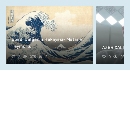
Əbədi Dalğanın Hekayəsi- Mətanət
Teymurlu
AZƏR XALİQ
2
375
2
0
299