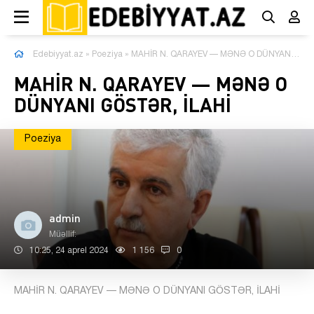
Edebiyyat.az
»
Poeziya
» MAHİR N. QARAYEV — MƏNƏ O DÜNYANI GÖSTƏR, İLAHİ
MAHİR N. QARAYEV — MƏNƏ O
DÜNYANI GÖSTƏR, İLAHİ
Poeziya
admin
Müəllif:
10:25, 24 aprel 2024
1 156
0
MAHİR N. QARAYEV — MƏNƏ O DÜNYANI GÖSTƏR, İLAHİ