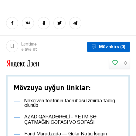
Lentimə
Müzakirə
(0)
əlavə et
0
Mövzuya uyğun linklər:
Naxçıvan teatrının təcrübəsi İzmirdə təbliğ
olunub
AZAD QARADƏRƏLİ - YETMİŞƏ
ÇATMAĞIN CƏFASI VƏ SƏFASI
Fərid Muradzadə — Gülər Natiq İsaqın