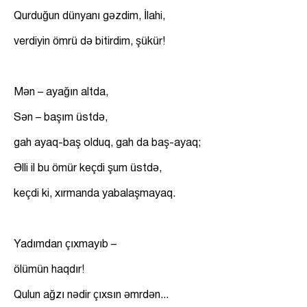
Qurduğun dünyanı gəzdim, İlahi,
verdiyin ömrü də bitirdim, şükür!
Mən – ayağın altda,
Sən – başım üstdə,
gah ayaq-baş olduq, gah da baş-ayaq;
Əlli il bu ömür keçdi şum üstdə,
keçdi ki, xırmanda yabalaşmayaq.
Yadımdan çıxmayıb –
ölümün haqdır!
Qulun ağzı nədir çıxsın əmrdən...