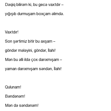
Dəqiq bilirəm ki, bu gecə vaxtdır –
yığışıb durmuşam boxçam əlimdə.
Vaxtdır!
Son şərtimiz bitir bu axşam –
göndər mələyini, göndər, İlahi!
Mən bu əlli ildə çox darıxmışam –
yaman darıxmışam səndən, İlahi!
Qulunam!
Bəndənəm!
Mən də səndənəm!