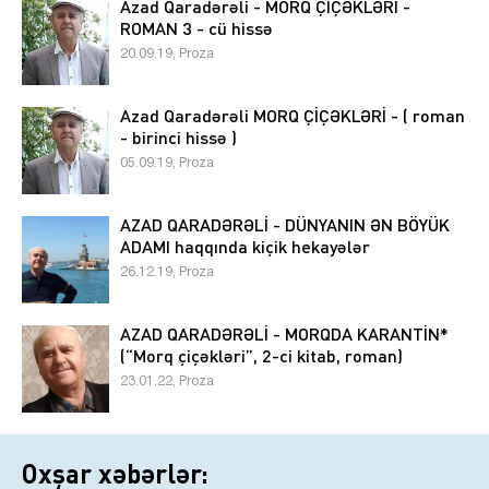
Azad Qaradərəli - MORQ ÇİÇƏKLƏRİ -
ROMAN 3 - cü hissə
20.09.19, Proza
Azad Qaradərəli MORQ ÇİÇƏKLƏRİ - ( roman
- birinci hissə )
05.09.19, Proza
AZAD QARADƏRƏLİ - DÜNYANIN ƏN BÖYÜK
ADAMI haqqında kiçik hekayələr
26.12.19, Proza
AZAD QARADƏRƏLİ - MORQDA KARANTİN*
(“Morq çiçəkləri”, 2-ci kitab, roman)
23.01.22, Proza
Oxşar xəbərlər: