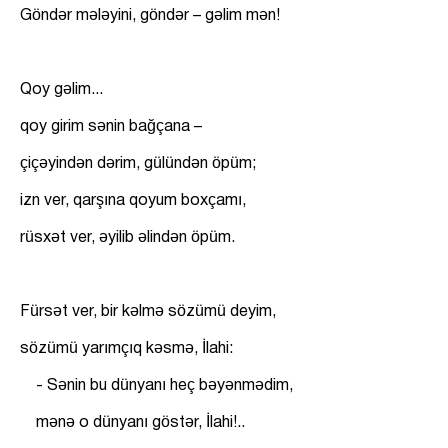
Göndər mələyini, göndər – gəlim mən!
Qoy gəlim...
qoy girim sənin bağçana –
çiçəyindən dərim, gülündən öpüm;
izn ver, qarşına qoyum boxçamı,
rüsxət ver, əyilib əlindən öpüm.
Fürsət ver, bir kəlmə sözümü deyim,
sözümü yarımçıq kəsmə, İlahi:
- Sənin bu dünyanı heç bəyənmədim,
mənə o dünyanı göstər, İlahi!..