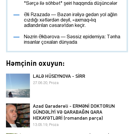
"Sərçə ilə söhbət" şeiri haqqında düşüncələr
Əli Rzazadə — Bəzən irəliyə gedən yol ağlın
cızdığı xətlərdən deyil, «axmaq»lıq
adlandırılan cəsarətdən keçir.
Nəzrin Əkbərova — Səssiz epidemiya: Tənha
insanlar çoxalan dünyada
Həmçinin oxuyun:
LALƏ HÜSEYNOVA - SİRR
27.06.20, Proza
Azad Qaradərəli - ERMƏNİ DOKTORUN
GÜNDƏLİYİ VƏ QARABAĞIN QARA
HEKAYƏTLƏRİ (romandan parça)
13.05.19, Proza