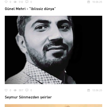
0
512
0
19.06.25
Günel Mehri - “lblissiz dünya”
0
307
0
13.06.25
Seymur Sönməzdən şeirlər