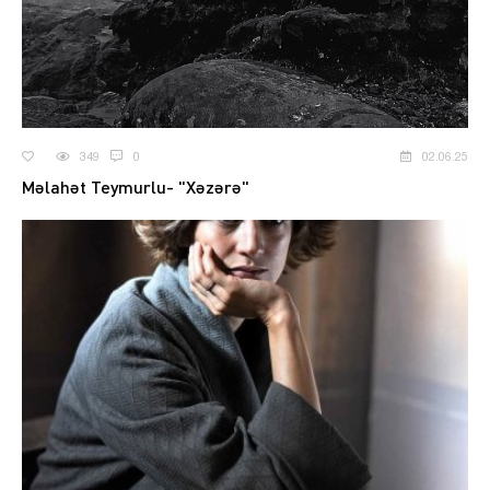
349
0
02.06.25
Məlahət Teymurlu- "Xəzərə"