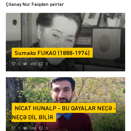
Çilənay Nur Faiqdən şeirlər
Sumako FUKAO (1888-1974)
0
489
0
NİCAT HUNALP - BU QAYALAR NEÇƏ -
NEÇƏ DİL BİLİR
1
589
0