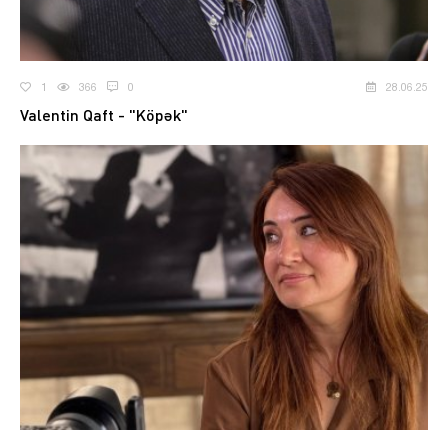
1
366
0
28.06.25
Valentin Qaft - "Köpək"