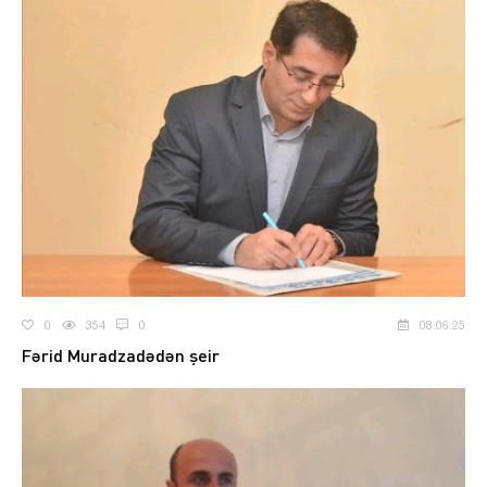
0
354
0
08.06.25
Fərid Muradzadədən şeir