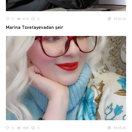
0
610
0
19.05.25
Marina Tsvetayevadan şeir
0
699
0
18.05.25