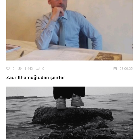
0
1 442
0
08.06.25
Zaur İlhamoğludan şeirlər