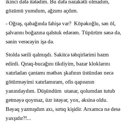
ikinci dəfə itələdim. Bu dəfə nəzakətli olmadım,
gözümü yumdum, ağzımı açdım.
- Oğraş, qabağında fahişə var? Köpəkoğlu, sən öl,
şalvarını boğazına qalstuk edərəm. Tüpürüm sənə də,
sənin verəcəyin işə də.
Stolda sərili qalmışdı. Sakitcə təhqirlərimi həzm
edirdi. Qıraq-bucağını tikdiyim, bazar kloklarını
xatırladan çantamı mətbəx şkafının üstündən necə
götürməyimi xatırlamıram, ofis qapısının
yanındaydım. Düşündüm utanar, qolumdan tutub
getməyə qoymaz, üzr istəyər, yox, əksinə oldu.
Bəyaq yazmışdım axı, sırtıq kişidir. Arxamca nə desə
yaxşıdır?!...