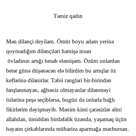
Təmiz qadın
Mən dilənçi deyiləm. Ömür boyu adam yerinə
qoymadığım dilənçiləri həmişə insan
övladının artığı hesab eləmişəm. Özüm onlardan
betər günə düşənəcən elə bilirdim bu artıqlar öz
keflərinə dilənirlər. Təbii rəngləri bir-birindən
fərqlənməyən, ağbəniz olmayanlar dilənməyi
özlərinə peşə seçiblərsə, bugün də onlarla bağlı
fikirlərim dəyişməyib. Mənim kimi çarəsizlər əlini
allahdan, ümiddən birdəfəlik üzəndə, yaşamaq üçün
həyatın çirkablarında mübarizə aparmağa məcbursan.