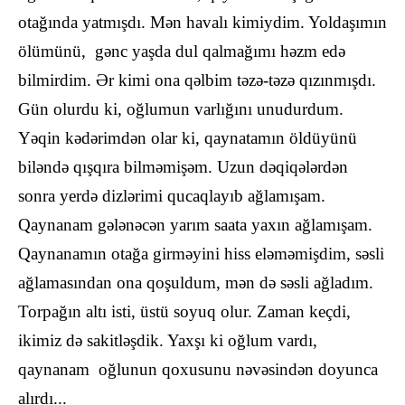
otağında yatmışdı. Mən havalı kimiydim. Yoldaşımın
ölümünü, gənc yaşda dul qalmağımı həzm edə
bilmirdim. Ər kimi ona qəlbim təzə-təzə qızınmışdı.
Gün olurdu ki, oğlumun varlığını unudurdum.
Yəqin kədərimdən olar ki, qaynatamın öldüyünü
biləndə qışqıra bilməmişəm. Uzun dəqiqələrdən
sonra yerdə dizlərimi qucaqlayıb ağlamışam.
Qaynanam gələnəcən yarım saata yaxın ağlamışam.
Qaynanamın otağa girməyini hiss eləməmişdim, səsli
ağlamasından ona qoşuldum, mən də səsli ağladım.
Torpağın altı isti, üstü soyuq olur. Zaman keçdi,
ikimiz də sakitləşdik. Yaxşı ki oğlum vardı,
qaynanam oğlunun qoxusunu nəvəsindən doyunca
alırdı...