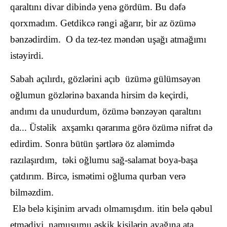
qaraltını divar dibində yenə gördüm. Bu dəfə
qorxmadım. Getdikcə rəngi ağarır, bir az özümə
bənzədirdim. O da tez-tez məndən uşağı atmağımı
istəyirdi.
Sabah açılırdı, gözlərini açıb üzümə gülümsəyən
oğlumun gözlərinə baxanda hirsim də keçirdi,
andımı da unudurdum, özümə bənzəyən qaraltını
da... Üstəlik axşamkı qərarıma görə özümə nifrət də
edirdim. Sonra bütün şərtlərə öz aləmimdə
razılaşırdım, təki oğlumu sağ-salamat boya-başa
çatdırım. Bircə, ismətimi oğluma qurban verə
bilməzdim.
Elə belə kişinim arvadı olmamışdım. itin belə qəbul
etmədiyi namusumu əskik kişilərin ayağına ata