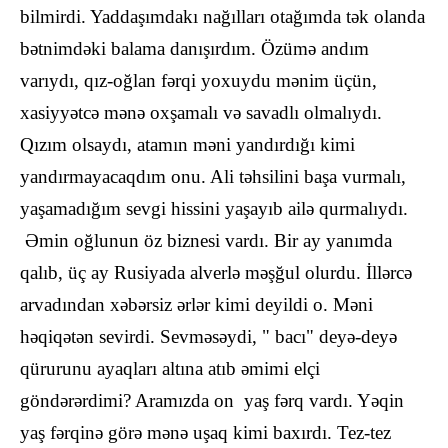
bilmirdi. Yaddaşımdakı nağılları otağımda tək olanda
bətnimdəki balama danışırdım. Özümə andım
varıydı, qız-oğlan fərqi yoxuydu mənim üçün,
xasiyyətcə mənə oxşamalı və savadlı olmalıydı.
Qızım olsaydı, atamın məni yandırdığı kimi
yandırmayacaqdım onu. Ali təhsilini başa vurmalı,
yaşamadığım sevgi hissini yaşayıb ailə qurmalıydı.
Əmin oğlunun öz biznesi vardı. Bir ay yanımda
qalıb, üç ay Rusiyada alverlə məşğul olurdu. İllərcə
arvadından xəbərsiz ərlər kimi deyildi o. Məni
həqiqətən sevirdi. Sevməsəydi, " bacı" deyə-deyə
qürurunu ayaqları altına atıb əmimi elçi
göndərərdimi? Aramızda on yaş fərq vardı. Yəqin
yaş fərqinə görə mənə uşaq kimi baxırdı. Tez-tez