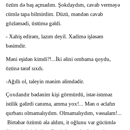
özüm də baş açmadım. Şokdaydım, cavab verməyə
cümlə tapa bilmirdim. Düzü, məndən cavab
gözləmədi, üstümə gəldi.
- Xahiş edirəm, lazım deyil. Xadimə işləsəm
bəsimdir.
Məni eşidən kimdi?!...İki əlini ombama qoydu,
özünə tərəf sıxdı.
-Ağıllı ol, taleyin mənim əlimdədir.
Çoxdandır bədənim kişi görmürdü, istər-istıməz
istilik gəlirdi canıma, amma yox!... Mən o əclafın
qurbanı olmamalıydım. Olmamalıydım, vəssalam!...
Birtəhər özümü ələ aldım, it oğlunu var gücümlə