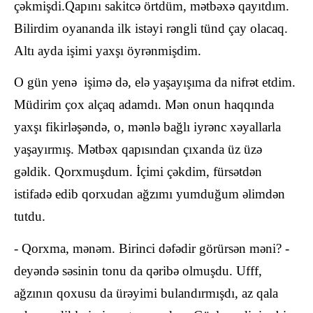
çəkmişdi.Qapını sakitcə örtdüm, mətbəxə qayıtdım.
Bilirdim oyananda ilk istəyi rəngli tünd çay olacaq.
Altı ayda işimi yaxşı öyrənmişdim.
O gün yenə işimə də, elə yaşayışıma da nifrət etdim.
Müdirim çox alçaq adamdı. Mən onun haqqında
yaxşı fikirləşəndə, o, mənlə bağlı iyrənc xəyallarla
yaşayırmış. Mətbəx qapısından çıxanda üz üzə
gəldik. Qorxmuşdum. İçimi çəkdim, fürsətdən
istifadə edib qorxudan ağzımı yumduğum əlimdən
tutdu.
- Qorxma, mənəm. Birinci dəfədir görürsən məni? -
deyəndə səsinin tonu da qəribə olmuşdu. Ufff,
ağzının qoxusu da ürəyimi bulandırmışdı, az qala