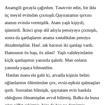
Anamgili gecəylə çağırdım. Təsəvvür edin, bir ildə
üç meyid evimdən çıxmışdı.Qaynanamın qırxını
atamın evində vermişdik. Atam yaşlı kişiydi,
işləmirdi. İkinci qrup əlil adıyla pensiyəyə çıxmışdı,
sonra da qardaşlarım anama xəstəlikdən pensiyə
düzəltmişdilər. Həə!..tək bacının iki qardaşı vardı.
Hamısının öz başı, öz ailəsi! Yaşlı valideyinlərim
kiçik qardaşımın yanında qalırdı. Mən onların
yanında yaşaya bilməzdim.
Hərdən mənə elə gəlir ki, arvadla kişinin belini
oğlanlarının ölümündən çox, evsiz-eşiksiz qalmaqları
qırdı. Sonradan bilmişik, qaynatam evin bankda
olduğunu ölməmişdən əvvəl bilirmiş. Bəlkə də buna