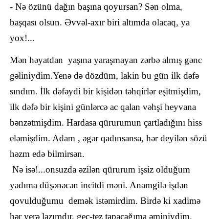
- Nə özünü dağın başına qoyursan? Sən olma,
başqası olsun. Əvvəl-axır biri altımda olacaq, ya
yox!...
Mən həyatdan yaşına yaraşmayan zərbə almış gənc
gəliniydim.Yenə də dözdüm, lakin bu gün ilk dəfə
sındım. İlk dəfəydi bir kişidən təhqirlər eşitmişdim,
ilk dəfə bir kişini günlərcə ac qalan vəhşi heyvana
bənzətmişdim. Hardasa qürurumun çartladığını hiss
eləmişdim. Adam , əgər qadınsansa, hər deyilən sözü
həzm edə bilmirsən.
Nə isə!...onsuzda əzilən qürurum işsiz olduğum
yadıma düşənəcən incitdi məni. Anamgilə işdən
qovulduğumu demək istəmirdim. Birdə ki xadimə
hər yerə lazımdır, gec-tez tapacağıma əminiydim.