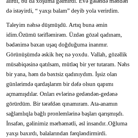
alırdı, bu da xoşuma gəlmirdi. Evə gələndə məndən
də istəyirdi, “ yaxşı balam
” deyib yola verirdim.
Taleyim nəhsə düşmüşdü. Artıq buna əmin
idim.Özümü tərifləmirəm. Üzdən gözəl qadınam,
bədənimə baxan uşaq doğduğuma inanmır.
Görünüşümdə əskik heç nə yoxdu. Vallah, gözəllik
müsabiqəsinə qatılsam, mütləq bir yer tutaram. Nəhs
bir yana, həm də bəxtsiz qadınıydım. İşsiz olan
günlərimdə qardaşlarım bir dəfə olsun qapımı
açmamışdılar. Onları evlərinə gedəndən-gedənə
görürdüm. Bir tərəfdən qınamıram. Ata-anamın
sağlamlıqla bağlı pronlemlərinə başları qarışmışdı.
İnsafən, gəlinimiz mərhəmətli, əsl insandır..Oğluma
yaxşı baxırdı, balalarından fərqləndirmirdi.