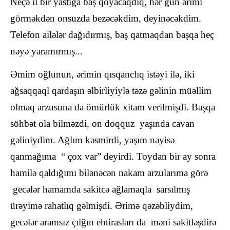
Neçə il bir yastığa baş qoyacaqdıq, hər gün ərimi
görməkdən onsuzda bezəcəkdim, deyinəcəkdim.
Telefon ailələr dağıdırmış, baş qatmaqdan başqa heç
nəyə yaramırmış...
Əmim oğlunun, ərimin qısqanclıq istəyi ilə, iki
ağsaqqaql qardaşın əlbirliyiylə təzə gəlinin müəllim
olmaq arzusuna da ömürlük xitam verilmişdi. Başqa
söhbət ola bilməzdi, on doqquz yaşında cavan
gəliniydim. Ağlım kəsmirdi, yaşım nəyisə
qanmağıma “ çox var” deyirdi. Toydan bir ay sonra
hamilə qaldığımı bilənəcən nakam arzularıma görə
gecələr hamamda sakitcə ağlamaqla sarsılmış
ürəyimə rahatlıq gəlmişdi. Ərimə qəzəbliydim,
gecələr aramsız çılğın ehtirasları da məni sakitləşdirə