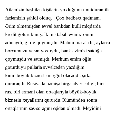
Ailəmizin başbilən kişilərin yoxluğunu unutduran ilk
faciəmizin şahidi olduq. . Çox bədbəxt qadınam.
Ərim ölməmişdən əvvəl bankdan külli miqdarda
kredit götürübmüş. İkimərtəbəli evimiz onun
adınaydı, girov qoymuşdu. Məlum məsələdir, aylarca
borcumuzu verən yoxuydu, bank evimizi satdığa
qoymuşdu və satmışdı. Mərhum əmim oğlu
götürdüyü pullarla əvvəlcədən yazdığım
kimi böyük bizneslə məşğul olacaqdı, şirkət
quracaqdı. Rusiyada həmişə birgə alver etdiyi; biri
rus, biri erməni olan ortaqlarıyla böyük-böyük
biznesin xəyallarını qururdu.Ölümündən sonra
ortaqlarının səs-sorağını eşidən olmadı. Meyidini