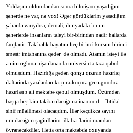
Yoldaşım öldürüləndən sonra bilmişəm yaşadığım
şəhərdə nə var, nə yox! Əgər gördüklərim yaşadığım
şəhərdə varıydısa, deməli, dünyadakı bütün
şəhərlərdə insanların taleyi bir-birindən nadir hallarda
fərqlənir. Tələbəlik həyatım heç birinci kursun birinci
smestr imtahanına qədər də olmadı. Atamın istəyi ilə
əmim oğluna nişanlananda universitetə təzə qəbul
olmuşdum. Hazırlığa gedən qonşu qızının hazırlıq
dəftərində yazılanları köçürə-köçürə gecə-gündüz
hazırlaşıb ali məktəbə qəbul olmuşdum. Özümdən
başqa heç kim tələbə olacağıma inanmırdı. İbtidai
sinif müəlliməsi olacaqdım. İllər keçdikcə sayını
unudacağım şagirdlərim ilk hərflərini məndən
öyrənəcəkdilər. Hətta orta məktəbdə oxuyanda