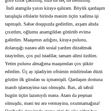
görə xiffət çəkirmiş, bizə də heç nə demirmiş.
İndi atamgilə yaxın kirayə qalıram. Böyük qardaşım
tanışlıqla ofislərin birində mənim üçün xadimə işi
tapmışdı. Səhər doqquzda gedirdim, axşam altıda
çıxırdım, oğlumu anamgildən götürüb evimə
gəlirdim. Maaşımın azlığını, kirayə pulunu,
dolanışığı nəzərə alıb sosial yardım düzəltmək
istəyirdim, çox pul istədilər, tamam əlimi üzdüm.
Yetim pulunu almağıma maaşımdan çox şükür
edirdim. Üç ay işlədiyim ofisimin müdirindən düzü
gözüm ilk gündən su içməmişdi. Qardaşım dostuna
inanıb işləməyimə razı olmuşdu. Bax, ali təhsil
bugün üçün lazımıydı mənə. Atam da peşman
olmuşdu, məni tez ərə verməyinə, oxutmamağına!