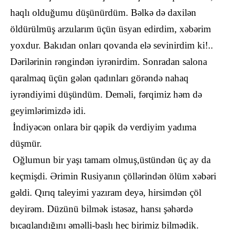
haqlı olduğumu düşünürdüm. Bəlkə də daxilən
öldürülmüş arzularım üçün üsyan edirdim, xəbərim
yoxdur. Bakıdan onları qovanda elə sevinirdim ki!..
Dərilərinin rəngindən iyrənirdim. Sonradan salona
qaralmaq üçün gələn qadınları görəndə nahaq
iyrəndiyimi düşündüm. Deməli, fərqimiz həm də
geyimlərimizdə idi.
İndiyəcən onlara bir qəpik də verdiyim yadıma
düşmür.
Oğlumun bir yaşı tamam olmuş,üstündən üç ay da
keçmişdi. Ərimin Rusiyanın çöllərindən ölüm xəbəri
gəldi. Qırıq taleyimi yazıram deyə, hirsimdən çöl
deyirəm. Düzünü bilmək istəsəz, hansı şəhərdə
bıçaqlandığını əməlli-başlı heç birimiz bilmədik.