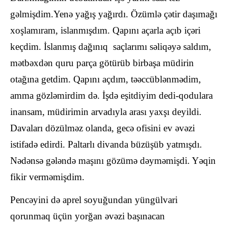
gəlmişdim.Yenə yağış yağırdı. Özümlə çətir daşımağı
xoşlamıram, islanmışdım. Qapını açarla açıb içəri
keçdim. İslanmış dağınıq saçlarımı səliqəyə saldım,
mətbəxdən quru parça götürüb birbaşa müdirin
otağına getdim. Qapını açdım, təəccüblənmədim,
amma gözləmirdim də. İşdə eşitdiyim dedi-qodulara
inansam, müdirimin arvadıyla arası yaxşı deyildi.
Davaları dözülməz olanda, gecə ofisini ev əvəzi
istifadə edirdi. Paltarlı divanda büzüşüb yatmışdı.
Nədənsə gələndə maşını gözümə dəyməmişdi. Yəqin
fikir verməmişdim.
Pencəyini də aprel soyuğundan yüngülvari
qorunmaq üçün yorğan əvəzi başınacan