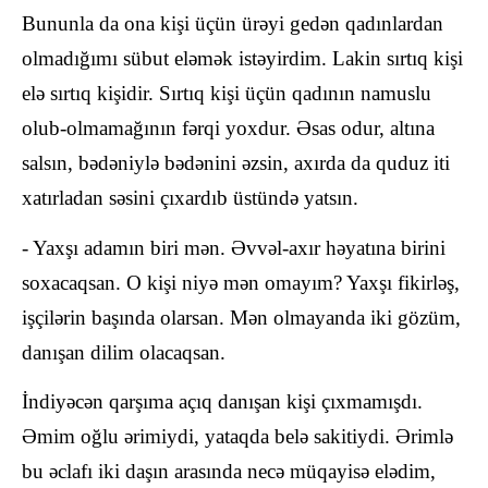
Bununla da ona kişi üçün ürəyi gedən qadınlardan
olmadığımı sübut eləmək istəyirdim. Lakin sırtıq kişi
elə sırtıq kişidir. Sırtıq kişi üçün qadının namuslu
olub-olmamağının fərqi yoxdur. Əsas odur, altına
salsın, bədəniylə bədənini əzsin, axırda da quduz iti
xatırladan səsini çıxardıb üstündə yatsın.
- Yaxşı adamın biri mən. Əvvəl-axır həyatına birini
soxacaqsan. O kişi niyə mən omayım? Yaxşı fikirləş,
işçilərin başında olarsan. Mən olmayanda iki gözüm,
danışan dilim olacaqsan.
İndiyəcən qarşıma açıq danışan kişi çıxmamışdı.
Əmim oğlu ərimiydi, yataqda belə sakitiydi. Ərimlə
bu əclafı iki daşın arasında necə müqayisə elədim,