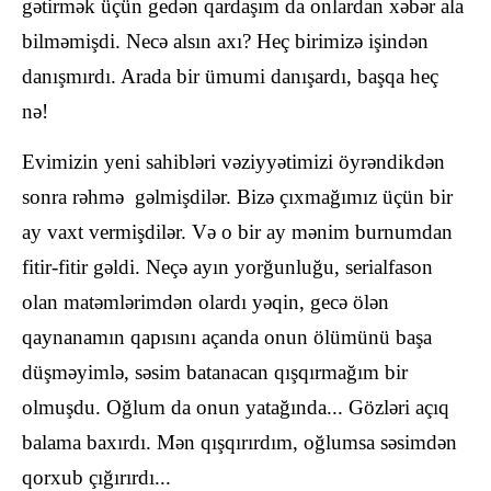
gətirmək üçün gedən qardaşım da onlardan xəbər ala
bilməmişdi. Necə alsın axı? Heç birimizə işindən
danışmırdı. Arada bir ümumi danışardı, başqa heç
nə!
Evimizin yeni sahibləri vəziyyətimizi öyrəndikdən
sonra rəhmə gəlmişdilər. Bizə çıxmağımız üçün bir
ay vaxt vermişdilər. Və o bir ay mənim burnumdan
fitir-fitir gəldi. Neçə ayın yorğunluğu, serialfason
olan matəmlərimdən olardı yəqin, gecə ölən
qaynanamın qapısını açanda onun ölümünü başa
düşməyimlə, səsim batanacan qışqırmağım bir
olmuşdu. Oğlum da onun yatağında... Gözləri açıq
balama baxırdı. Mən qışqırırdım, oğlumsa səsimdən
qorxub çığırırdı...