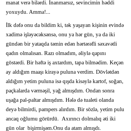
manat verə bilərdi. İnanmarsız, sevincimin həddi
yoxuydu. Amma!...
İlk dəfə onu da bildim ki, tək yaşayan kişinin evində
xadimə işləyəcəksənsə, onu ya hər gün, ya da iki
gündən bir yataqda təmin edən hərtərəfli səxavətli
qadın olmalısan. Razı olmadım, əliylə qapını
göstərdi. Bir həftə iş axtardım, tapa bilmədim. Keçən
ay aldığım maaşı kirayə puluna verdim. Dövlətdən
aldığım yetim puluna isə qışda kisəylə kartof, soğan,
paçkalarda vərməşil, yağ almışdım. Ondan sonra
uşağa pal-paltar almışdım. Hələ də tualeti olanda
deyə bilmirdi, pampers alırdım. Bir sözlə, yetim pulu
ancaq oğlumu görürdü. Axırıncı dolmalıq əti iki
gün olar bişirmişəm.Onu da atam almışdı.