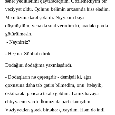
səhər yediklərimi qaytaracaqdım. Gözləmədiyim bir
vəziyyət oldu. Qolunu belimin arxasında hiss elədim.
Məni özünə tərəf çəkirdi. Niyyətini başa
düşmüşdüm, yenə də sual verirdim ki, aradakı pərdə
götürülməsin.
- Neynirsiz?
- Heç nə. Söhbət edirik.
Dodağını dodağıma yaxınlaşdırdı.
- Dodaqların nə qəşəngdir - demişdi ki, ağız
qoxusuna daha tab gətirə bilmədim, onu itələyib,
öskürərək pəncərə tərəfə gəldim. Təmiz havaya
ehtiyyacım vardı. İkimizi də pərt eləmişdim.
Vəziyyətdən gərək birtəhər çıxaydım. Həm də indi