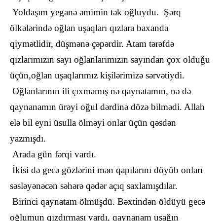
Yoldaşım yeganə əmimin tək oğluydu. Şərq
ölkələrində oğlan uşaqları qızlara baxanda
qiymətlidir, düşmənə çəpərdir. Atam tərəfdə
qızlarımızın sayı oğlanlarımızın sayından çox olduğu
üçün,oğlan uşaqlarımız kişilərimizə sərvətiydi.
Oğlanlarının ili çıxmamış nə qaynatamın, nə də
qaynanamın ürəyi oğul dərdinə dözə bilmədi. Allah
elə bil eyni üsulla ölməyi onlar üçün qəsdən
yazmışdı.
Arada gün fərqi vardı.
İkisi də gecə gözlərini mən qapılarını döyüb onları
səsləyənəcən səhərə qədər açıq saxlamışdılar.
Birinci qaynatam ölmüşdü. Bəxtindən öldüyü gecə
oğlumun qızdırması vardı, qaynanam uşağın