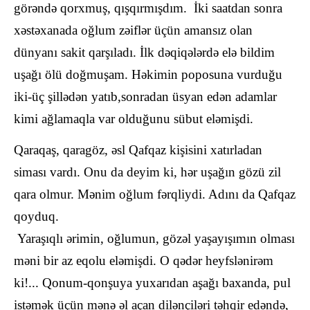
görəndə qorxmuş, qışqırmışdım. İki saatdan sonra
xəstəxanada oğlum zəiflər üçün amansız olan
dünyanı sakit qarşıladı. İlk dəqiqələrdə elə bildim
uşağı ölü doğmuşam. Həkimin poposuna vurduğu
iki-üç şillədən yatıb,sonradan üsyan edən adamlar
kimi ağlamaqla var olduğunu sübut eləmişdi.
Qaraqaş, qaragöz, əsl Qafqaz kişisini xatırladan
siması vardı. Onu da deyim ki, hər uşağın gözü zil
qara olmur. Mənim oğlum fərqliydi. Adını da Qafqaz
qoyduq.
Yaraşıqlı ərimin, oğlumun, gözəl yaşayışımın olması
məni bir az eqolu eləmişdi. O qədər heyfslənirəm
ki!... Qonum-qonşuya yuxarıdan aşağı baxanda, pul
istəmək üçün mənə əl açan dilənçiləri təhqir edəndə,