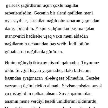
gələcək şagirdlərim üçün çoxlu nağıllar
əzbərləmişdim. Gecənin bir aləmi qəfildən məni
oyatsaydılar, istənilən nağılı obrazınacan çaşmadan
danışa bilərdim. Yəqin saflığımdan başıma gələn
utancverici hadisələr uşaq vaxtı məni aldadan
nağıllarımın ucbatından baş verib. İndi bütün
günahları o nağıllarda görürəm.
Əmim oğluyla ikicə ay nişanlı qalmadıq. Toyumuz
oldu. Sevgili həyatı yaşamadıq, Bakı bulvarını
başından ayağınacan əl-ələ gəzə bilmədim. Gecələr
yazışmaq üçün telefon almadı. Sevişməmişdən əvvəl
çox istəyirdim qəlbən alışım. Sovet qadını olan
anamın mənə verdiyi təsəlli ümidlərimi öldürürdü.