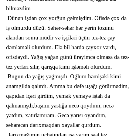
bilməzdim...
Dünən işdən çox yorğun gəlmişdim. Ofisdə çox da
iş olmurdu düzü. Səhər-səhər hər yerin tozunu
alandan sonra müdir və işçiləri üçün tez-tez çay
dəmləməli olurdum. Elə bil harda çayxor vardı,
ofisdəydi. Yağış yağan günü ürəyimcə olmasa da tez-
tez yerləri silir, qarışqa kimi işləməli olurdum.
Bugün də yağış yağmışdı. Oğlum həmişəki kimi
anamgildə qalırdı. Amma bu dəfə uşağı götürmədim,
qapıdan içəri girdim, yemək yeməyə iştah da
qalmamışdı,başımı yastığa necə qoydum, necə
yatdım, xatırlamıram. Gecə yarısı oyandım,
səhərəcən darıxmaqdan xəyallar qurdum.
Darıxmağımın ucbatından işə yarım saat tez