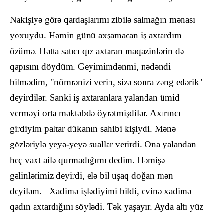
Nakişiyə görə qardaşlarımı zibilə salmağın mənası
yoxuydu. Həmin günü axşamacan iş axtardım
özümə. Hətta satıcı qız axtaran maqazinlərin də
qapısını döydüm. Geyimimdənmi, nədəndi
bilmədim, "nömrənizi verin, sizə sonra zəng edərik"
deyirdilər. Sanki iş axtaranlara yalandan ümid
verməyi orta məktəbdə öyrətmişdilər. Axırıncı
girdiyim paltar dükanın sahibi kişiydi. Mənə
gözləriylə yeyə-yeyə suallar verirdi. Ona yalandan
heç vaxt ailə qurmadığımı dedim. Həmişə
gəlinlərimiz deyirdi, elə bil uşaq doğan mən
deyiləm. Xadimə işlədiyimi bildi, evinə xadimə
qadın axtardığını söylədi. Tək yaşayır. Ayda altı yüz