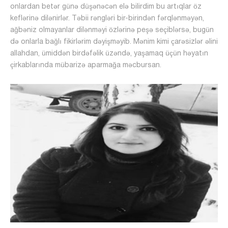
onlardan betər günə düşənəcən elə bilirdim bu artıqlar öz
keflərinə dilənirlər. Təbii rəngləri bir-birindən fərqlənməyən,
ağbəniz olmayanlar dilənməyi özlərinə peşə seçiblərsə, bugün
də onlarla bağlı fikirlərim dəyişməyib. Mənim kimi çarəsizlər əlini
allahdan, ümiddən birdəfəlik üzəndə, yaşamaq üçün həyatın
çirkablarında mübarizə aparmağa məcbursan.