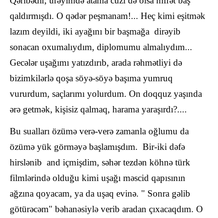
Qəribədir, ürəyimdə atama cüzi də olsa nifrət baş
qaldırmışdı. O qədər peşmanam!... Heç kimi eşitmək
lazım deyildi, iki ayağını bir başmağa dirəyib
sonacan oxumalıydım, diplomumu almalıydım...
Gecələr uşağımı yatızdırıb, arada rəhmətliyi də
bizimkilərlə qoşa söyə-söyə başıma yumruq
vururdum, saçlarımı yolurdum. On doqquz yaşında
ərə getmək, kişisiz qalmaq, harama yaraşırdı?....
Bu sualları özümə verə-verə zamanla oğlumu da
özümə yük görməyə başlamışdım. Bir-iki dəfə
hirslənib and içmişdim, səhər tezdən köhnə türk
filmlərində olduğu kimi uşağı məscid qapısının
ağzına qoyacam, ya da uşaq evinə. " Sonra gəlib
götürəcəm" bəhanəsiylə verib aradan çıxacaqdım. O