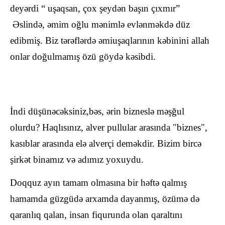
deyərdi “ uşaqsan, çox şeydən başın çıxmır”
Əslində, əmim oğlu mənimlə evlənməkdə düz
edibmiş. Biz tərəflərdə əmiuşaqlarının kəbinini allah
onlar doğulmamış özü göydə kəsibdi.
İndi düşünəcəksiniz,bəs, ərin bizneslə məşğul
olurdu? Haqlısınız, alver pullular arasında "biznes",
kasıblar arasında elə alverçi deməkdir. Bizim bircə
şirkət binamız və adımız yoxuydu.
Doqquz ayın tamam olmasına bir həftə qalmış
hamamda güzgüdə arxamda dayanmış, özümə də
qaranlıq qalan, insan fiqurunda olan qaraltını