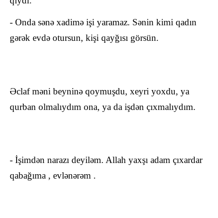
qıydı:
- Onda sənə xadimə işi yaramaz. Sənin kimi qadın
gərək evdə otursun, kişi qayğısı görsün.
Əclaf məni beyninə qoymuşdu, xeyri yoxdu, ya
qurban olmalıydım ona, ya da işdən çıxmalıydım.
- İşimdən narazı deyiləm. Allah yaxşı adam çıxardar
qabağıma , evlənərəm .