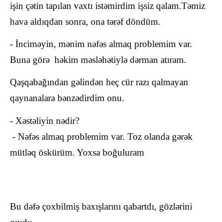
işin çətin tapılan vaxtı istəmirdim işsiz qalam.Təmiz
hava aldıqdan sonra, ona tərəf döndüm.
- İnciməyin, mənim nəfəs almaq problemim var.
Buna görə həkim məsləhətiylə dərman atıram.
Qaşqabağından gəlindən heç cür razı qalmayan
qaynanalara bənzədirdim onu.
- Xəstəliyin nədir?
- Nəfəs almaq problemim var. Toz olanda gərək
mütləq öskürüm. Yoxsa boğuluram
Bu dəfə çoxbilmiş baxışlarını qabartdı, gözlərini