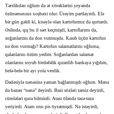
Tərslikdən oğlum da ət xörəklərini yeyəndə
özünəməxsus xoşbəxt olur. Ürəyim partlayırdı. Elə
bir gün gəldi ki, kisəylə olan kartofumuz da qurtardı.
Əslində, qış bu il sərt keçmişdi, kartoflarımı da,
soğanlarımı da don vutmuşdu. Kasıb üçün kartofun
nə don vurmağı? Kartofun salamatlarını oğluma,
qalanlarını özüm yedim. Soğanlardan salamat
olanlarını soyub birdəfəlik qızardıb bankaya yığdım,
belə-belə bir ayı yola verdik.
Dədəsiylə nənəsinə yaman bağlanmışdı oğlum. Mənə
də bəzən “nənə” deyirdi. Bəzi sözləri təmiz deyirdi,
cümlələri qura bilmirdi. Atası öləndə təzə-təzə
yeriyirdi. Atam onu pis öyrətmişdi. Nə istəyirdi,