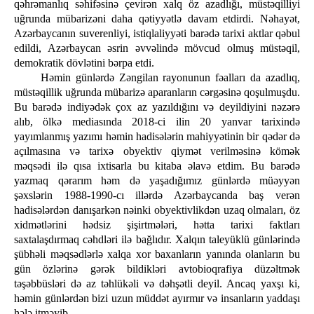
qəhrəmanlıq səhifəsinə çevirən xalq öz azadlığı, müstəqilliyi
uğrunda mübarizəni daha qətiyyətlə davam etdirdi. Nəhayət,
Azərbaycanın suverenliyi, istiqlaliyyəti barədə tarixi aktlar qəbul
edildi, Azərbaycan əsrin əvvəlində mövcud olmuş müstəqil,
demokratik dövlətini bərpa etdi.
Həmin günlərdə Zəngilan rayonunun fəalları da azadlıq,
müstəqillik uğrunda mübarizə aparanların cərgəsinə qoşulmuşdu.
Bu barədə indiyədək çox az yazıldığını və deyildiyini nəzərə
alıb, ölkə mediasında 2018-ci ilin 20 yanvar tarixində
yayımlanmış yazımı həmin hadisələrin mahiyyətinin bir qədər də
açılmasına və tarixə obyektiv qiymət verilməsinə kömək
məqsədi ilə qısa ixtisarla bu kitaba əlavə etdim. Bu barədə
yazmaq qərarım həm də yaşadığımız günlərdə müəyyən
şəxslərin 1988-1990-cı illərdə Azərbaycanda baş verən
hadisələrdən danışarkən nəinki obyektivlikdən uzaq olmaları, öz
xidmətlərini hədsiz şişirtmələri, hətta tarixi faktları
saxtalaşdırmaq cəhdləri ilə bağlıdır. Xalqın taleyüklü günlərində
şübhəli məqsədlərlə xalqa xor baxanların yanında olanların bu
gün özlərinə gərək bildikləri avtobioqrafiya düzəltmək
təşəbbüsləri də az təhlükəli və dəhşətli deyil. Ancaq yaxşı ki,
həmin günlərdən bizi uzun müddət ayırmır və insanların yaddaşı
hələ itməyib.