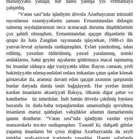
məsuliyyətlə yanaşır, hər hansı yanlışa yol verməməyə
çalışırdıq.
“Vətən səsi”ndə işlədiyim dövrdə Azərbaycanın müxtəlif
rayonlarına ezamiyyətlərim zamanı Ermənistandan didərgin
salınmış soydaşlarımızın necə acınacaqlı duruma düşdüklərinin
çox şahidi olmuşdum. Ermənistandan qaçqın düşənlərin ilk
qrupu ilə hələ Zəngilan rayonunda işləyərkən, 1988-ci ilin
yanvar-fevral aylarında rastlaşmışdım. Evləri yandırılmış, talan
edilmiş, yaxınları öldürülmüş, yaxud yaralanmış, nəinki
əmlaklarını, hətta geyim əşyalarını götürməyə macal tapmamış
bu insanlar olduqca ağır vəziyyətdə idilər. Rayon camaatı, yerli
hakimiyyətin nümayəndələri onlara imkanları çatan qədər kömək
göstərsələr də, aramsız davam edən qaçqın axınının qarşısında
bunlar dəryada damla təsiri bağışlayırdı. Hər yerdən ümidi
kəsilən insanların əksəriyyəti Bakıya, ölkənin digər şəhər və
kəndlərinə üz tuturdular. İndi həmin dövrdə çəkilmiş fotolara
baxanda öz dədə-baba torpaqlarından amansızlıqla qovulmuş
insanların məruz qaldıqları vəhşiliklər adamın damarlarında
qanını dondurur. “Vətən səsi”ndə işlədiyim vaxtlar eyni
mənzərələrlə tez-tez rastlaşmışdım. Təəssüf ki, dəhşətli günlər
yaşamış insanların bir çoxu doğma Azərbaycanda da xeyli
müddət əzab-əziyyət içərisində yaşadılar. Həmin səfərlərdə