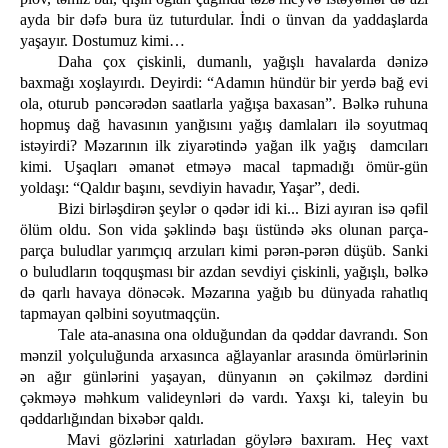
ayda bir dəfə bura üz tuturdular. İndi о ünvan da yaddaşlarda
yaşayır. Dostumuz kimi…
Daha çox çiskinli, dumanlı, yağışlı havalarda dənizə
baxmağı xoşlayırdı. Deyirdi: “Adamın hündür bir yerdə bağ evi
ola, oturub pəncərədən saatlarla yağışa baxasan”. Bəlkə ruhuna
hopmuş dağ havasının yanğısını yağış damlaları ilə soyutmaq
istəyirdi? Məzarının ilk ziyarətində yağan ilk yağış damcıları
kimi. Uşaqları əmanət etməyə macal tapmadığı ömür-gün
yoldaşı: “Qaldır başını, sevdiyin havadır, Yaşar”, dedi.
Bizi birləşdirən şeylər о qədər idi ki... Bizi ayıran isə qəfil
ölüm oldu. Son vida şəklində başı üstündə əks olunan parça-
parça buludlar yarımçıq arzuları kimi pərən-pərən düşüb. Sanki
о buludların toqquşması bir azdan sevdiyi çiskinli, yağışlı, bəlkə
də qarlı havaya dönəcək. Məzarına yağıb bu dünyada rahatlıq
tapmayan qəlbini soyutmaqçün.
Tale ata-anasına ona olduğundan da qəddar davrandı. Son
mənzil yolçuluğunda arxasınca ağlayanlar arasında ömürlərinin
ən ağır günlərini yaşayan, dünyanın әn çəkilməz dərdini
çəkməyə məhkum valideynləri də vardı. Yaxşı ki, taleyin bu
qəddarlığından bixəbər qaldı.
Mavi gözlərini xatırladan göylərə baxıram. Heç vaxt