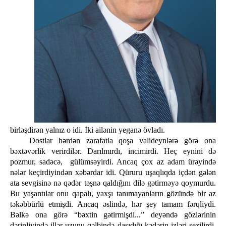
birləşdirən yalnız о idi. İki ailənin yeganə övladı.
Dostlar hərdən zarafatla qoşa valideynlərə görə ona
bəxtəvərlik verirdilər. Darılmırdı, incimirdi. Heç eynini də
pozmur, sadəcə, gülümsəyirdi. Ancaq çox az adam ürəyində
nələr keçirdiyindən xəbərdar idi. Qüruru uşaqlıqda içdən gələn
ata sevgisinə nə qədər təşnə qaldığını dilə gətirməyə qoymurdu.
Bu yaşantılar onu qapalı, yaxşı tanımayanların gözündə bir az
təkəbbürlü etmişdi. Ancaq əslində, hər şey tamam fərqliydi.
Bəlkə ona görə “bəxtin gətirmişdi...” deyəndə gözlərinin
dərinliyində illər uzunu qəlbində daşıdığı kədərin izləri sezilirdi.