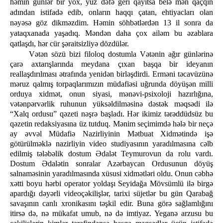
həmin günlər bir yox, yüz dəfə geri qayıtsa belə mən qaçqın
adından istifadə edib, onların haqqı çatan, ehtiyacları olan
nəyəsə göz dikməzdim. Həmin söhbətlərdən 13 il sonra da
yataqxanada yaşadıq. Məndən daha çox ailəm bu əzablara
qatlaşdı, hər cür şəraitsizliyə dözdülər.
Vətən sözü bizi filoloq dostumla Vətənin ağır günlərinə
çarə axtarışlarında meydana çıxan başqa bir ideyanın
reallaşdırılması ətrafında yenidən birləşdirdi. Erməni təcavüzünə
məruz qalmış torpaqlarımızın müdafiəsi uğrunda döyüşən milli
orduya xidmət, onun siyasi, mənəvi-psixoloji hazırlığına,
vətənpərvərlik ruhunun yüksəldilməsinə dəstək məqsədi ilə
“Xalq ordusu” qəzeti nəşrə başladı. Hər ikimiz tərəddüdsüz bu
qəzetin redaksiyasına üz tutduq. Mənim seçimimdə hələ bir neçə
ay əvvəl Müdafiə Nazirliyinin Mətbuat Xidmətində işə
götürülməklə nazirliyin video studiyasının yaradılmasına cəlb
edilmiş tələbəlik dostum Ədalət Teymurovun da rolu vardı.
Dostum Ədalətin sonralar Azərbaycan Ordusunun döyüş
salnaməsinin yaradılmasında xüsusi xidmətləri oldu. Onun cəbhə
xətti boyu hərbi operator yoldaşı Seyidağa Mövsümlü ilə birgə
apardığı dəyərli videoçəkilişlər, tarixi süjetlər bu gün Qarabağ
savaşının canlı xronikasını təşkil edir. Buna görə sağlamlığını
itirsə də, nə mükafat umub, nə də imtiyaz. Yeganə arzusu bu