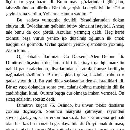
üçün hər şeyə hazır idi. Bunu mavi gözlərindəki gülüşdən,
təbəssümündən bilirdim. Bir türk şərqisində deyildiyi kimi: “Hər
şeyimi sana verdim, Yollarına canımı sərdim...”
Bu, sadəcə yumşaqlıq deyildi. Yaşadıqlarından doğan
ehtiyat idi. Övladlarının qəlbinin bütöv olmasını istəyirdi. Ancaq
tale bunu da çox gördü. Arzuları yarımçıq qaldı. Heç hərbi
xidməti başa vurub yenicə işə düzəlmiş oğlunun ilk əmək
haqqını da görmədi. Övlad qazancı yemək qismətində yoxmuş.
Atam kimi...
O, tələbəlik illərimizin Co Dasseni, Alen Delonu idi.
Dimitrov küçəsində dostlardan biri ilə kirayə qaldığı mənzilin
nəinki pəncərələrindən, divarlarından da ətrafa fransız korifeyin
nəğmələri süzülürdü. Bu musiqidəki qüssə, həzinlik ruhuna о
qədər yaxındı ki. Bu yad dildə səslənənlər demək istədikləri idi.
Bir az yaşa dolandan sonra eyni çalarlı doğma musiqinin dili ilə
çatdırdıqları kimi. Qüruru başqa cür olmağa imkan vermədi. Ən
sıcaq sözlərini sözsüz dedi.
Dimitrov küçəsi 75. Əslində, bu ünvan tələbə dostların
çoxuna doğmaydı. Sonuncu marşruta çatmayan, rayondan
sovqat gözləyən, səhər erkən mərkəzdə hansısa ünvana getməli
olan һәг kəs bu mənzildə gecələyə bilərdi. Ürəyi tənək dolması,
plov, təmiz bal, qışın oğlan çağında təzə meyvə istəyənlər də azı