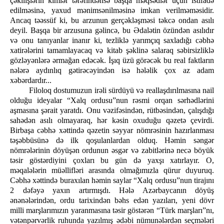
çəkilişlərin kimlər tərəfindənsə başqa məqsədlər üçün istifadə
edilməsinə, yaxud mənimsənilməsinə imkan verilməməsidir.
Ancaq təəssüf ki, bu arzunun gerçəkləşməsi təkcə ondan asılı
deyil. Başqa bir arzusuna gəlincə, bu Ədalətin özündən asılıdır
və onu tanıyanlar inanır ki, tezliklə yarımçıq saxladığı cəbhə
xatirələrini tamamlayacaq və kitab şəklinə salaraq səbirsizliklə
gözləyənlərə ərmağan edəcək. İşıq üzü görəcək bu real faktların
nələrə aydınlıq gətirəcəyindən isə hələlik çox az adam
xəbərdardır...
Filoloq dostumuzun irəli sürdüyü və reallaşdırılmasına nail
olduğu ideyalar “Xalq ordusu”nun rəsmi orqan sərhədlərini
aşmasına şərait yaratdı. Onu vəzifəsindən, rütbəsindən, çalışdığı
sahədən asılı olmayaraq, hər kəsin oxuduğu qəzetə çevirdi.
Birbaşa cəbhə xəttində qəzetin səyyar nömrəsinin hazırlanması
təşəbbüsünə də ilk qoşulanlardan olduq. Həmin səngər
nömrələrinin döyüşən ordunun əsgər və zabitlərinə necə böyük
təsir göstərdiyini çoxları bu gün də yaxşı xatırlayır. O,
məqalələrin müəllifləri arasında olmağımızla qürur duyuruq.
Cəbhə xəttində buraxılan həmin saylar “Xalq ordusu”nun tirajını
2 dəfəyə yaxın artırmışdı. Hələ Azərbaycanın döyüş
ənənələrindən, ordu tarixindən bəhs edən yazıları, yeni dövr
milli marşlarımızın yaranmasına təsir göstərən “Türk marşları”nı,
vətənpərvərlik ruhunda yazılmış ədəbi nümunələrdən seçmələri