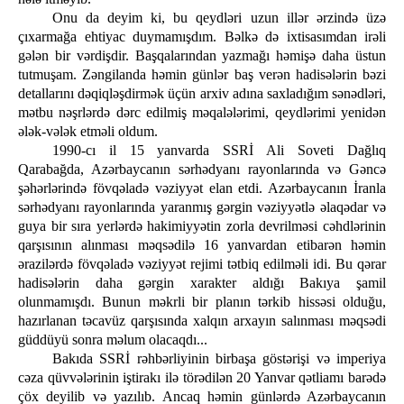
Onu da deyim ki, bu qeydləri uzun illər ərzində üzə
çıxarmağa ehtiyac duymamışdım. Bəlkə də ixtisasımdan irəli
gələn bir vərdişdir. Başqalarından yazmağı həmişə daha üstun
tutmuşam. Zəngilanda həmin günlər baş verən hadisələrin bəzi
detallarını dəqiqləşdirmək üçün arxiv adına saxladığım sənədləri,
mətbu nəşrlərdə dərc edilmiş məqalələrimi, qeydlərimi yenidən
ələk-vələk etməli oldum.
1990-cı il 15 yanvarda SSRİ Ali Soveti Dağlıq
Qarabağda, Azərbaycanın sərhədyanı rayonlarında və Gəncə
şəhərlərində fövqəladə vəziyyət elan etdi. Azərbaycanın İranla
sərhədyanı rayonlarında yaranmış gərgin vəziyyətlə əlaqədar və
guya bir sıra yerlərdə hakimiyyətin zorla devrilməsi cəhdlərinin
qarşısının alınması məqsədilə 16 yanvardan etibarən həmin
ərazilərdə fövqəladə vəziyyət rejimi tətbiq edilməli idi. Bu qərar
hadisələrin daha gərgin xarakter aldığı Bakıya şamil
olunmamışdı. Bunun məkrli bir planın tərkib hissəsi olduğu,
hazırlanan təcavüz qarşısında xalqın arxayın salınması məqsədi
güddüyü sonra məlum olacaqdı...
Bakıda SSRİ rəhbərliyinin birbaşa göstərişi və imperiya
cəza qüvvələrinin iştirakı ilə törədilən 20 Yanvar qətliamı barədə
çöx deyilib və yazılıb. Ancaq həmin günlərdə Azərbaycanın