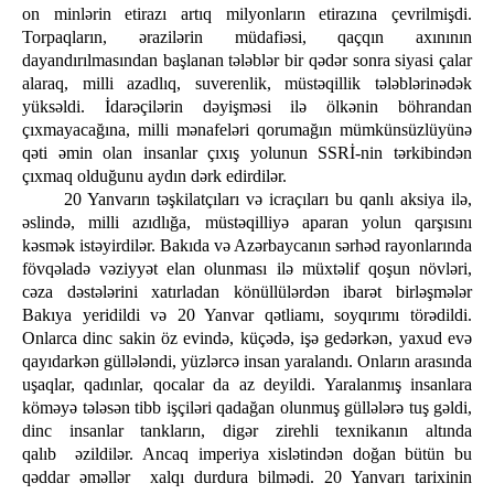
on minlərin etirazı artıq milyonların etirazına çevrilmişdi.
Torpaqların, ərazilərin müdafiəsi, qaçqın axınının
dayandırılmasından başlanan tələblər bir qədər sonra siyasi çalar
alaraq, milli azadlıq, suverenlik, müstəqillik tələblərinədək
yüksəldi. İdarəçilərin dəyişməsi ilə ölkənin böhrandan
çıxmayacağına, milli mənafeləri qorumağın mümkünsüzlüyünə
qəti əmin olan insanlar çıxış yolunun SSRİ-nin tərkibindən
çıxmaq olduğunu aydın dərk edirdilər.
20 Yanvarın təşkilatçıları və icraçıları bu qanlı aksiya ilə,
əslində, milli azıdlığa, müstəqilliyə aparan yolun qarşısını
kəsmək istəyirdilər. Bakıda və Azərbaycanın sərhəd rayonlarında
fövqəladə vəziyyət elan olunması ilə müxtəlif qoşun növləri,
cəza dəstələrini xatırladan könüllülərdən ibarət birləşmələr
Bakıya yeridildi və 20 Yanvar qətliamı, soyqırımı törədildi.
Onlarca dinc sakin öz evində, küçədə, işə gedərkən, yaxud evə
qayıdarkən güllələndi, yüzlərcə insan yaralandı. Onların arasında
uşaqlar, qadınlar, qocalar da az deyildi. Yaralanmış insanlara
köməyə tələsən tibb işçiləri qadağan olunmuş güllələrə tuş gəldi,
dinc insanlar tankların, digər zirehli texnikanın altında
qalıb əzildilər. Ancaq imperiya xislətindən doğan bütün bu
qəddar əməllər xalqı durdura bilmədi. 20 Yanvarı tarixinin