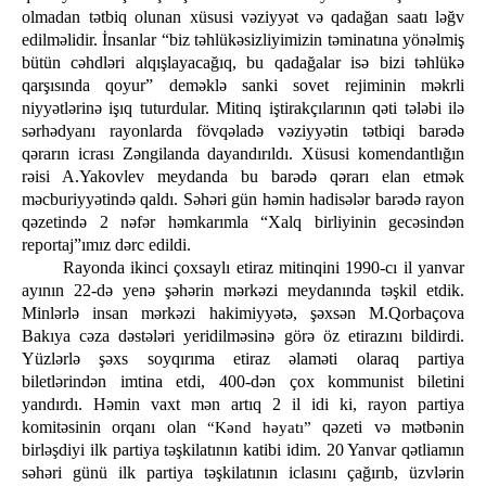
olmadan tətbiq olunan xüsusi vəziyyət və qadağan saatı ləğv
edilməlidir. İnsanlar “biz təhlükəsizliyimizin təminatına yönəlmiş
bütün cəhdləri alqışlayacağıq, bu qadağalar isə bizi təhlükə
qarşısında qoyur” deməklə sanki sovet rejiminin məkrli
niyyətlərinə işıq tuturdular. Mitinq iştirakçılarının qəti tələbi ilə
sərhədyanı rayonlarda fövqəladə vəziyyətin tətbiqi barədə
qərarın icrası Zəngilanda dayandırıldı. Xüsusi komendantlığın
rəisi A.Yakovlev meydanda bu barədə qərarı elan etmək
məcburiyyətində qaldı. Səhəri gün həmin hadisələr barədə rayon
qəzetində 2 nəfər həmkarımla “Xalq birliyinin gecəsindən
reportaj”ımız dərc edildi.
Rayonda ikinci çoxsaylı etiraz mitinqini 1990-cı il yanvar
ayının 22-də yenə şəhərin mərkəzi meydanında təşkil etdik.
Minlərlə insan mərkəzi hakimiyyətə, şəxsən M.Qorbaçova
Bakıya cəza dəstələri yeridilməsinə görə öz etirazını bildirdi.
Yüzlərlə şəxs soyqırıma etiraz əlaməti olaraq partiya
biletlərindən imtina etdi, 400-dən çox kommunist biletini
yandırdı. Həmin vaxt mən artıq 2 il idi ki, rayon partiya
komitəsinin orqanı olan
qəzeti və mətbənin
“Kənd həyatı”
birləşdiyi ilk partiya təşkilatının katibi idim. 20 Yanvar qətliamın
səhəri günü ilk partiya təşkilatının iclasını çağırıb, üzvlərin