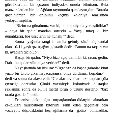
gördüklərimin bir çoxunu indiyədək unuda bilmirəm. Belə
mənzərələrdən biri ilə Ağdam rayonunda qarşılaşmışdım. Burada
qaçqınlardan bir qrupunu keçmiş koloniya ərazisində
yerləşdirmişdilər.
“Bizim nə günahımız var ki, bu koloniyada yerləşdiriblər?
– deyə bir qadın məndən soruşdu. – Yaxşı, tutaq ki, biz
günahkarıq, bəs uşaqların nə günahı?” dedi.
Sonra ayağında rəngi tamamilə getmiş, süzülmüş səndəl
olan 10-11 yaşlı qız uşağını göstərib dedi: “Bunun nə təqsiri var
ki, ayaqları qıc olub”.
Başqa bir qadın: “Niyə bizə açıq demirlər ki, çıxın, gedin.
Daha bu qədər zülm niyə verirlər?” dedi.
60 yaşlarında bir kişi isə: “Əgər sən də başqa gələnlər kimi
yazıb bir tərəfə çıxarmayacaqsansa, onda dərdimizi tərpətmə”, -
dedi və sonra da əlavə etdi: “Gecələr arvadlarımız otaqdan çölə
çıxmağa qorxurlar. Çünki yaxınlıqda koloniyada dustaqlar
saxlanılır, sonra da əli ilə məftil torun o üzünü göstərib: “bax
orada gəzirlər”, dedi.
Ermənistandakı doğma torpaqlarından didərgin salınarkən
çəkdikləri müsibətlərin bitdiyini zənn edən qaçqınlar belə
vəziyyətə düşəcəklərini heç ağıllarına da gətirə bilməzdilər.