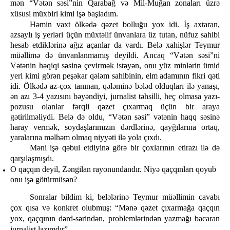
mən “Vətən səsi”nin Qarabağ və Mil-Muğan zonaları üzrə
xüsusi müxbiri kimi işə başladım.
Həmin vaxt ölkədə qəzet bolluğu yox idi. İş axtaran,
azsaylı iş yerləri üçün müxtəlif ünvanlara üz tutan, nüfuz sahibi
hesab etdiklərinə ağız açanlar da vardı. Belə xahişlər Teymur
müəllimə də ünvanlanmamış deyildi. Ancaq “Vətən səsi”ni
Vətənin həqiqi səsinə çevirmək istəyən, onu yüz minlərin ümid
yeri kimi görən peşəkar qələm sahibinin, elm adamının fikri qəti
idi. Ölkədə az-çox tanınan, qələminə bələd olduqları ilə yanaşı,
ən azı 3-4 yazısını bəyəndiyi, jurnalist təhsilli, heç olmasa yazı-
pozusu olanlar fərqli qəzet çıxarmaq üçün bir araya
gətirilməliydi. Belə də oldu, “Vətən səsi” vətənin haqq səsinə
haray vermək, soydaşlarımızın dərdlərinə, qayğılarına ortaq,
yaralarına məlhəm olmaq niyyəti ilə yola çıxdı.
Məni işə qəbul etdiyinə görə bir çoxlarının etirazı ilə də
qarşılaşmışdı.
O qaçqın deyil, Zəngilan rayonundandır. Niyə qaçqınları qoyub
onu işə götürmüsən?
Sonralar bildim ki, belələrinə Teymur müəllimin cavabı
çox qısa və konkret olubmuş: “Mənə qəzet çıxarmağa qaçqın
yox, qaçqının dərd-sərindən, problemlərindən yazmağı bacaran
jurnalist lazımdır”.