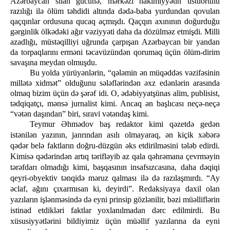
Azərbaycan silah gücünə, mərkəzi hakimiyyətin üstüörtülü
razılığı ilə ölüm təhdidi altında dədə-baba yurdundan qovulan
qaçqınlar ordusuna qucaq açmışdı. Qaçqın axınının doğurduğu
gərginlik ölkədəki ağır vəziyyəti daha da dözülməz etmişdi. Milli
azadlığı, müstəqilliyi uğrunda çarpışan Azərbaycan bir yandan
da torpaqlarını erməni təcavüzündən qorumaq üçün ölüm-dirim
savaşına meydan olmuşdu.
Bu yolda yürüyənlərin, “qələmin ən müqəddəs vəzifəsinin
millətə xidmət” olduğunu sələflərindən əxz edənlərin arasında
olmaq bizim üçün də şərəf idi. O, ədəbiyyatşünas alim, publisist,
tədqiqatçı, mənsə jurnalist kimi. Ancaq ən başlıcası neçə-neçə
“vətən daşından” biri, sıravi vətəndaş kimi.
Teymur Əhmədov baş redaktor kimi qəzetdə gedən
istənilən yazının, janrından asılı olmayaraq, ən kiçik xəbərə
qədər belə faktların doğru-düzgün əks etdirilməsini tələb edirdi.
Kimisə qədərindən artıq tərifləyib az qala qəhrəmana çevrməyin
tərəfdarı olmadığı kimi, başqasının insafsızcasına, daha dəqiqi
qeyri-obyektiv tənqidə məruz qalması ilə də razılaşmırdı. “Ay
əclaf, ağını çıxarmısan ki, deyirdi”. Redaksiyaya daxil olan
yazıların işlənməsində də eyni prinsip gözlənilir, bəzi müəlliflərin
istinad etdikləri faktlar yoxlanılmadan dərc edilmirdi. Bu
xüsusiyyətlərini bildiyimiz üçün müəllif yazılarına da eyni