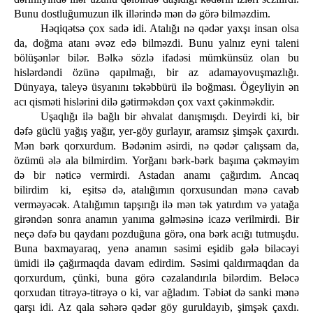
Bunu dostluğumuzun ilk illərində mən də görə bilməzdim.
Həqiqətsə çox sadə idi. Atalığı nə qədər yaxşı insan olsa
da, doğma atanı əvəz edə bilməzdi. Bunu yalnız eyni taleni
bölüşənlər bilər. Bəlkə sözlə ifadəsi mümkünsüz olan bu
hislərdəndi özünə qapılmağı, bir az adamayovuşmazlığı.
Dünyaya, taleyə üsyanını təkəbbürü ilə boğması. Ögeyliyin ən
acı qisməti hislərini dilə gətirməkdən çox vaxt çəkinməkdir.
Uşaqlığı ilə bağlı bir əhvalat danışmışdı. Deyirdi ki, bir
dəfə güclü yağış yağır, yer-göy gurlayır, aramsız şimşək çaxırdı.
Mən bərk qorxurdum. Bədənim əsirdi, nə qədər çalışsam da,
özümü ələ ala bilmirdim. Yorğanı bərk-bərk başıma çəkməyim
də bir nəticə vermirdi. Astadan anamı çağırdım. Ancaq
bilirdim ki, eşitsə də, atalığımın qorxusundan mənə cavab
verməyəcək. Atalığımın tapşırığı ilə mən tək yatırdım və yatağa
girəndən sonra anamın yanıma gəlməsinə icazə verilmirdi. Bir
neçə dəfə bu qaydanı pozduğuna görə, ona bərk acığı tutmuşdu.
Buna baxmayaraq, yenə anamın səsimi eşidib gələ biləcəyi
ümidi ilə çağırmaqda davam edirdim. Səsimi qaldırmaqdan da
qorxurdum, çünki, buna görə cəzalandırıla bilərdim. Beləcə
qorxudan titrəyə-titrəyə o ki, var ağladım. Təbiət də sanki mənə
qarşı idi. Az qala səhərə qədər göy guruldayıb, şimşək çaxdı.