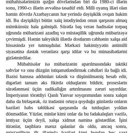
mübahisələrimizin qızğın dövrlərindən biri də 1980-ci illərin
sonu, 1990-cı illərin əvvəlinə təsadüf etdi. Milli oyanış illəri olan
həmin dövrdə Azərbaycanın hər yerində dəyişiklik ovqatı hakim
idi. Bu dəyişikliyi bütün xalq istədiyindən onun qarşısını almaq
mümkünsüz hala gəlmişdi. Sürətlə baş verən hadisələr torpaq
uğrunda mübarizəni azadlıq və müstəqillik uğrunda mübarizəyə
çevirmişdi. Həmin taleyüklü illərdə dostlarım cəbhənin xalqa aid
hissəsində yer tutmuşdular. Mərkəzi hakimiyyətin antimilli
siyasətinə dəstək verənlərə qarşı idilər və bu münasibətlərini
gizlətmirdilər.
Mübahisələr isə mübarizənin aparılmasındakı taktiki
səhvlər və onu düzgün istiqamətləndirmək cəhdləri ilə bağlı idi.
Bəzisi hansısa addımları tələsik və düşünülməmiş hesab edir,
digərləri tamam əks fikirdə olduqlarını bildirir, proseslərin
sürətlənməsi üçün radikallığın artırılmasını zəruri sayırdılar.
İmperiyanın törətdiyi Qanlı Yanvar soyqırımından sonra xalqın
daha da birləşərək, öz iradəsini ortaya qoyduğu günlərdə onların
bəziləri həbs təhlükəsi qarşısında da tutduqları yoldan
dönmədilər. Yüzlər, minlər kimi onlar da bu fədakalıqları vəzifə,
imtiyaz üçün deyil, xalqa xidmət naminə göstərdilər. İşini
itirənlər, təqiblərə məruz qalanlar da oldu, ancaq sonra,
müstəqilliyin ilk illərində bəziləri kimi bundan heç vaxt