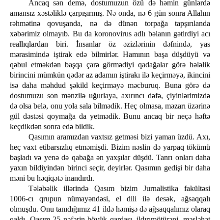
Ancaq sən demə, dostumuzun özü də həmin günlərdə
amansız xəstəliklə çarpışırmış. Nə onda, nə 6 gün sonra Allahın
rəhmətinə qovuşanda, nə də dünən torpağa tapşırılanda
xəbərimiz olmayıb. Bu da koronovirus adlı bəlanın gətirdiyi acı
reallıqlardan biri. İnsanlar öz əzizlərinin dəfnində, yas
mərasimində iştirak edə bilmirlər. Hamının başa düşdüyü və
qəbul etməkdən başqa çarə görmədiyi qadağalar görə hələlik
birincini mümkün qədər az adamın iştirakı ilə keçirməyə, ikincini
isə daha məhdud şəkild keçirməyə məcburuq. Buna görə də
dostumuzu son mənzilə uğurlaya, axırıncı dəfə, çiyinlərimizdə
də olsa belə, onu yola sala bilmədik. Heç olmasa, məzarı üzərinə
gül dəstəsi qoymağa da yetmədik. Bunu ancaq bir neçə həftə
keçdikdən sonra edə bildik.
Qasımın aramızdan vaxtsız getməsi bizi yaman üzdü. Axı,
heç vaxt etibarsızlıq etməmişdi. Bizim nəslin də yarpaq tökümü
başladı və yenə də qabağa ən yaxşılar düşdü. Tanrı onları daha
yaxın bildiyindən birinci seçir, deyirlər. Qasımın gedişi bir daha
məni bu həqiqətə inandırdı.
Tələbəlik illərində Qasım bizim Jurnalistika fakültəsi
1006-cı qrupun nümayəndəsi, el dili ilə desək, ağsaqqalı
olmuşdu. Onu tanıdığımız 41 ildə həmişə də ağsaqqalımız olaraq
qaldı. Qasım 25 nəfərin böyük qardaşı, ildırımötürəni, məsləhət