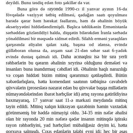
deyildi. Bunu təsdiq edən foto şəkillər də var.
ayonda
Buna görə də r
1990
-cı il yanvar ayının 16-da
fövqəladə vəziyyət tətbiq edilməsi, qadağan saatı qoyulması
barədə qərar həm hərəkat fəallarını, həm də əhalinin böyük
əksəriyyətini hiddətləndirmişdi. Başlıca təhlükənin Ermənistanla
sərhəddən gözlənildiyi halda, diqqətin bilərəkdən İranla sərhədə
yönəldilməsi bir məqsədə xidmət edirdi. Silahlı erməni yaraqlıları
qarşısında əliyalın qalan xalq, başına od ələnsə, evində
gülləboran olunsa da, axşam saat 21-dən səhər saat 6-yadək
Daha acınaqlısı isə bir sıra yerli
evində dustaq qalmalı idi.
rəhbərlərin bu qərarın əhalinin xeyrinə olduğunu demələri və
insanları buna inandırmaq cəhdləri idi. Əhalinin haqlı narazılığı
və coşan hiddəti bizim mitinq qərarımızı qətiləşdirdi. Bütün
xəbərdarlıqlara, hətta komendant saatının tətbiqinə cavabdeh
qüvvələrin (proseslərə nəzarət edən bu qüvvələr başqa millətlərin
nümayəndələrindən ibarət hərbçilər idi) artıq rayona gətirildiyinə
baxmayaraq, 17 yanvar saat 11-ə mərkəzi meydanda mitinq
təyin edildi. Mitinq xalqın kükrəyən qəzəbinin həmin vaxtadək
görünməmiş bir həddə nümayişi oldu. 34-35 min nəfər əhalisi
olan bir rayonda 20 min nəfərə qədər insanın mitinqdə iştirakı
rayon rəhbərliyini, yad hərbçiləri mübaliğəsiz deyim ki, hətta
qorxuya salmışdı. Çıxış edənlərin tələbi eyni idi: heç bir əsas