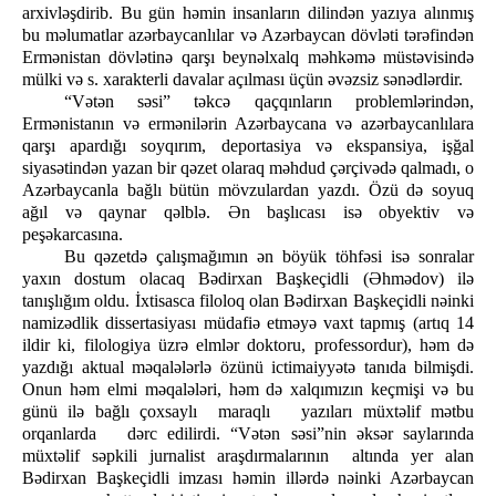
arxivləşdirib. Bu gün həmin insanların dilindən yazıya alınmış
bu məlumatlar azərbaycanlılar və Azərbaycan dövləti tərəfindən
Ermənistan dövlətinə qarşı beynəlxalq məhkəmə müstəvisində
mülki və s. xarakterli davalar açılması üçün əvəzsiz sənədlərdir.
“Vətən səsi” təkcə qaçqınların problemlərindən,
Ermənistanın və ermənilərin Azərbaycana və azərbaycanlılara
qarşı apardığı soyqırım, deportasiya və ekspansiya, işğal
siyasətindən yazan bir qəzet olaraq məhdud çərçivədə qalmadı, o
Azərbaycanla bağlı bütün mövzulardan yazdı. Özü də soyuq
ağıl və qaynar qəlblə. Ən başlıcası isə obyektiv və
peşəkarcasına.
Bu qəzetdə çalışmağımın ən böyük töhfəsi isə sonralar
yaxın dostum olacaq Bədirxan Başkeçidli (Əhmədov) ilə
tanışlığım oldu. İxtisasca filoloq olan Bədirxan Başkeçidli nəinki
namizədlik dissertasiyası müdafiə etməyə vaxt tapmış (artıq 14
ildir ki, filologiya üzrə elmlər doktoru, professordur), həm də
yazdığı aktual məqalələrlə özünü ictimaiyyətə tanıda bilmişdi.
Onun həm elmi məqalələri, həm də xalqımızın keçmişi və bu
günü ilə bağlı çoxsaylı maraqlı yazıları müxtəlif mətbu
orqanlarda dərc edilirdi. “Vətən səsi”nin əksər saylarında
müxtəlif səpkili jurnalist araşdırmalarının altında yer alan
Bədirxan Başkeçidli imzası həmin illərdə nəinki Azərbaycan