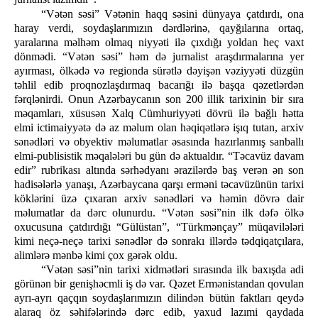
“Vətən səsi” Vətənin haqq səsini dünyaya çatdırdı, ona
haray verdi, soydaşlarımızın dərdlərinə, qayğılarına ortaq,
yaralarına məlhəm olmaq niyyəti ilə çıxdığı yoldan heç vaxt
dönmədi. “Vətən səsi” həm də jurnalist araşdırmalarına yer
ayırması, ölkədə və regionda sürətlə dəyişən vəziyyəti düzgün
təhlil edib proqnozlaşdırmaq bacarığı ilə başqa qəzetlərdən
fərqlənirdi. Onun Azərbaycanın son 200 illik tarixinin bir sıra
məqamları, xüsusən Xalq Cümhuriyyəti dövrü ilə bağlı hətta
elmi ictimaiyyətə də az məlum olan həqiqətlərə işıq tutan, arxiv
sənədləri və obyektiv məlumatlar əsasında hazırlanmış sanballı
elmi-publisistik məqalələri bu gün də aktualdır. “Təcavüz davam
edir” rubrikası altında sərhədyanı ərazilərdə baş verən ən son
hadisələrlə yanaşı, Azərbaycana qarşı erməni təcavüzünün tarixi
köklərini üzə çıxaran arxiv sənədləri və həmin dövrə dair
məlumatlar da dərc olunurdu. “Vətən səsi”nin ilk dəfə ölkə
oxucusuna çatdırdığı “Gülüstan”, “Türkmənçay” müqavilələri
kimi neçə-neçə tarixi sənədlər də sonrakı illərdə tədqiqatçılara,
alimlərə mənbə kimi çox gərək oldu.
“Vətən səsi”nin tarixi xidmətləri sırasında ilk baxışda adi
görünən bir genişhəcmli iş də var. Qəzet Ermənistandan qovulan
ayrı-ayrı qaçqın soydaşlarımızın dilindən bütün faktları qeydə
alaraq öz səhifələrində dərc edib, yaxud lazımi qaydada