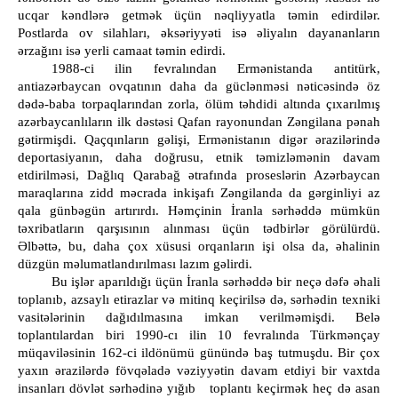
ucqar kəndlərə getmək üçün nəqliyyatla təmin edirdilər.
Postlarda ov silahları, əksəriyyəti isə əliyalın dayananların
ərzağını isə yerli camaat təmin edirdi.
1988-ci ilin fevralından Ermənistanda antitürk,
antiazərbaycan ovqatının daha da güclənməsi nəticəsində öz
dədə-baba torpaqlarından zorla, ölüm təhdidi altında çıxarılmış
azərbaycanlıların ilk dəstəsi Qafan rayonundan Zəngilana pənah
gətirmişdi. Qaçqınların gəlişi, Ermənistanın digər ərazilərində
deportasiyanın, daha doğrusu, etnik təmizləmənin davam
etdirilməsi, Dağlıq Qarabağ ətrafında proseslərin Azərbaycan
maraqlarına zidd məcrada inkişafı Zəngilanda da gərginliyi az
qala günbəgün artırırdı. Həmçinin İranla sərhəddə mümkün
təxribatların qarşısının alınması üçün tədbirlər görülürdü.
Əlbəttə, bu, daha çox xüsusi orqanların işi olsa da, əhalinin
düzgün məlumatlandırılması lazım gəlirdi.
Bu işlər aparıldığı üçün İranla sərhəddə bir neçə dəfə əhali
toplanıb, azsaylı etirazlar və mitinq keçirilsə də, sərhədin texniki
vasitələrinin dağıdılmasına imkan verilməmişdi. Belə
toplantılardan biri 1990-cı ilin 10 fevralında Türkmənçay
müqaviləsinin 162-ci ildönümü günündə baş tutmuşdu. Bir çox
yaxın ərazilərdə fövqəladə vəziyyətin davam etdiyi bir vaxtda
insanları dövlət sərhədinə yığıb toplantı keçirmək heç də asan