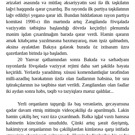
ərizələri əsasında və mütləq əksəriyyətin səsi ilə ilk təşkilatın
ləğvi haqqında qərar çıxardıq. Bu rayonda ilk partiya təşkilatının
ləğv edildiyi yeganə qərar idi. Bundan hiddətlənən rayon partiya
komitəsi 1990-cı ilin martında artıq Zəngilanda fövqəladə
vəziyyətin tətbiqinə başlandığı dövrdə keçirdiyi plenumda
mənim işdən çıxarılmağım barədə qərar verdi. Həmin qərarın
əmək kitabçama yazılmasına baxmayaraq, mən işsiz qalmadım,
əksinə əyalətdən Bakıya gələrək burada öz ixtisasım üzrə
qəzetlərdən birində işə başladım.
20 Yanvar qətliamından sonra Bakıda və sərhədyanı
rayonlarda fövqəladə vəziyyət rejimi daha sərt şəkildə həyata
keçirildi. Yerlərdə yaradılmış xüsusi komendantlıqlar tərəfindən
milli-azadlıq hərəkatının üzdə olan fəallarının həbsinə, bir sıra
iştirakçılarının isə təqibinə start verildi. Zəngilandan olan fəallar
iki aydan sonra həbs, təqib və təzyiqlərə məruz qaldılar...
Yerli orqanların tapşırığı ilə baş verənlərin, gecəyarısına
qədər davam etmiş mitinqin videoçəkilişi də aparılmışdı. Lakin
həmin çəkiliş heç vaxt üzə çıxarılmadı. Bəlkə işğal vaxtı hansısa
kabinetin küncündə unuduldu. Çünki artıq şərait dəyişmiş,
hakimiyyət orqanlarının bu çəkilişlərdən kimlərəsə qarşı istifadə