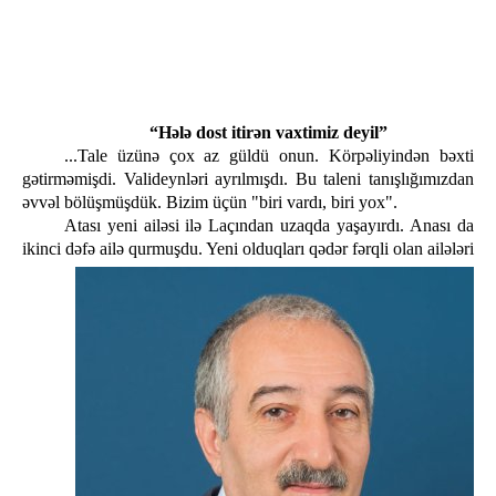
“Hələ dost itirən vaxtimiz deyil”
...Tale üzünə çox az güldü onun. Körpəliyindən bəxti
gətirməmişdi. Valideynləri ayrılmışdı. Bu taleni tanışlığımızdan
əvvəl bölüşmüşdük. Bizim üçün "biri vardı, biri yox".
Atası yeni ailəsi ilə Laçından uzaqda yaşayırdı. Anası da
ikinci dəfə ailə qurmuşdu. Yeni olduqları qədər fərqli olan ailələri