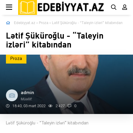
Edebiyyat.az
»
Proza
» Lətif Şüküroğlu - “Taleyin izləri” kitabından
Lətif Şüküroğlu - “Taleyin
izləri” kitabından
Proza
admin
Müəllif:
18:40, 03 mart 2022
2 427
0
Lətif Şüküroğlu - “Taleyin izləri” kitabından