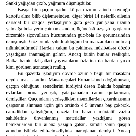
Sanki yağışdan çıxıb, yağmura düşmüşdülər.
Başqa bir qaçqın qadın körpə qızının əlində soyduğu
kartofu alma bilib dişləməsindən, digər birisi 14 nəfərlik ailənin
darısqal bir otaqda yerləşdiyinə görə gecə yan-yana uzanıb
yatmağa belə yerin çatmamasından, üçüncüsü azyaşlı uşaqlarını
zirzəmidə siçovulların hücumundan güc-bəla ilə qorumasından
danışmışdı. Gözlərimlə şahidi olduğum bu mənzərələri unutmaq
mümkündürmü? Hərdən xalqın bu çəkilməz müsibətlərə dözüb
yaşadığına inanmağım gəlmir. Ancaq bütün bunlar reallıqdır.
Bəlkə həmin dəhşətləri yaşayanların özlərinə də hərdən yuxu
kimi görünən acınacaqlı reallıq.
Bu qəzetdə işlədiyim dövrdə özümlə bağlı bir məsələni
qeyd etmək istərdim. Mənə neçələri Ermənistanda doğulmusan,
qaçqın olduğunu, sənədlərini itirdiyini desən Bakıda boşalmış
evlərdən birinə yerləşib, yataqxanadan canını qurtararsan,
demişdilər. Qaçqınların yerləşdikləri mənzillərdən çıxarılmasının
qarşısının alınması üçün gün ərzində 4-5 ünvana baş çəkərək,
canı-dildən çalışdığımı, qəzetə bu barədə müxtəlif vəzifə
sahiblərinə ünvanlanmış materiallar yazdığımı görən
həmkarlardan biri ailənə yazığın gəlsin, kimdir sənin qaşqın
adından istifadə edib-etmədiyinlə maraqlanan demişdi. Ancaq