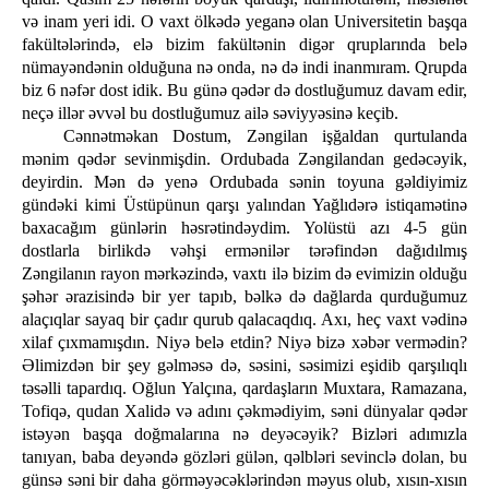
və inam yeri idi. O vaxt ölkədə yeganə olan Universitetin başqa
fakültələrində, elə bizim fakültənin digər qruplarında belə
nümayəndənin olduğuna nə onda, nə də indi inanmıram. Qrupda
biz 6 nəfər dost idik. Bu günə qədər də dostluğumuz davam edir,
neçə illər əvvəl bu dostluğumuz ailə səviyyəsinə keçib.
Cənnətməkan Dostum, Zəngilan işğaldan qurtulanda
mənim qədər sevinmişdin. Ordubada Zəngilandan gedəcəyik,
deyirdin. Mən də yenə Ordubada sənin toyuna gəldiyimiz
gündəki kimi Üstüpünun qarşı yalından Yağlıdərə istiqamətinə
baxacağım günlərin həsrətindəydim. Yolüstü azı 4-5 gün
dostlarla birlikdə vəhşi ermənilər tərəfindən dağıdılmış
Zəngilanın rayon mərkəzində, vaxtı ilə bizim də evimizin olduğu
şəhər ərazisində bir yer tapıb, bəlkə də dağlarda qurduğumuz
alaçıqlar sayaq bir çadır qurub qalacaqdıq. Axı, heç vaxt vədinə
xilaf çıxmamışdın. Niyə belə etdin? Niyə bizə xəbər vermədin?
Əlimizdən bir şey gəlməsə də, səsini, səsimizi eşidib qarşılıqlı
təsəlli tapardıq. Oğlun Yalçına, qardaşların Muxtara, Ramazana,
Tofiqə, qudan Xalidə və adını çəkmədiyim, səni dünyalar qədər
istəyən başqa doğmalarına nə deyəcəyik? Bizləri adımızla
tanıyan, baba deyəndə gözləri gülən, qəlbləri sevinclə dolan, bu
günsə səni bir daha görməyəcəklərindən məyus olub, xısın-xısın