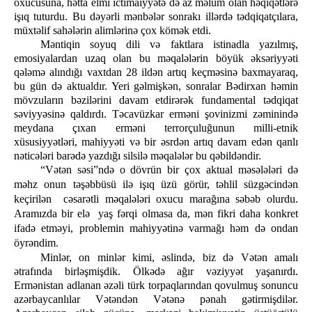
oxucusuna, hətta elmi ictimaiyyətə də az məlum olan həqiqətlərə
işıq tuturdu. Bu dəyərli mənbələr sonrakı illərdə tədqiqatçılara,
müxtəlif sahələrin alimlərinə çox kömək etdi.
Məntiqin soyuq dili və faktlara istinadla yazılmış,
emosiyalardan uzaq olan bu məqalələrin böyük əksəriyyəti
qələmə alındığı vaxtdan 28 ildən artıq keçməsinə baxmayaraq,
bu gün də aktualdır. Yeri gəlmişkən, sonralar Bədirxan həmin
mövzuların bəzilərini davam etdirərək fundamental tədqiqat
səviyyəsinə qaldırdı. Təcavüzkar erməni şovinizmi zəminində
meydana çıxan erməni terrorçuluğunun milli-etnik
xüsusiyyətləri, mahiyyəti və bir əsrdən artıq davam edən qanlı
nəticələri barədə yazdığı silsilə məqalələr bu qəbildəndir.
“Vətən səsi”ndə o dövrün bir çox aktual məsələləri də
məhz onun təşəbbüsü ilə işıq üzü görür, təhlil süzgəcindən
keçirilən cəsarətli məqalələri oxucu marağına səbəb olurdu.
Aramızda bir elə yaş fərqi olmasa da, mən fikri daha konkret
ifadə etməyi, problemin mahiyyətinə varmağı həm də ondan
öyrəndim.
Minlər, on minlər kimi, əslində, biz də Vətən amalı
ətrafında birləşmişdik. Ölkədə ağır vəziyyət yaşanırdı.
Ermənistan adlanan əzəli türk torpaqlarından qovulmuş sonuncu
azərbaycanlılar Vətəndən Vətənə pənah gətirmişdilər.