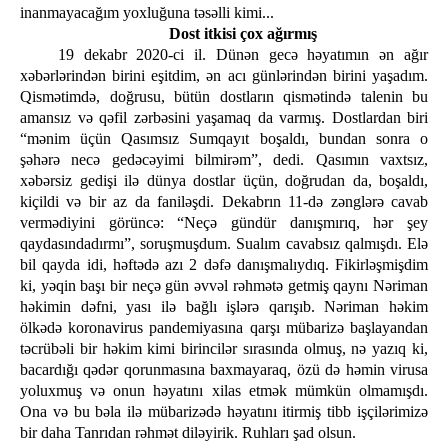
inanmayacağım yoxluğuna təsəlli kimi...
Dost itkisi çox ağırmış
19 dekabr 2020-ci il. Dünən gecə həyatımın ən ağır
xəbərlərindən birini eşitdim, ən acı günlərindən birini yaşadım.
Qismətimdə, doğrusu, bütün dostların qismətində talenin bu
amansız və qəfil zərbəsini yaşamaq da varmış. Dostlardan biri
“mənim üçün Qasımsız Sumqayıt boşaldı, bundan sonra o
şəhərə necə gedəcəyimi bilmirəm”, dedi. Qasımın vaxtsız,
xəbərsiz gedişi ilə dünya dostlar üçün, doğrudan da, boşaldı,
kiçildi və bir az da faniləşdi. Dekabrın 11-də zənglərə cavab
vermədiyini görüncə: “Neçə gündür danışmırıq, hər şey
qaydasındadırmı”, soruşmuşdum. Sualım cavabsız qalmışdı. Elə
bil qayda idi, həftədə azı 2 dəfə danışmalıydıq. Fikirləşmişdim
ki, yəqin başı bir neçə gün əvvəl rəhmətə getmiş qaynı Nəriman
həkimin dəfni, yası ilə bağlı işlərə qarışıb. Nəriman həkim
ölkədə koronavirus pandemiyasına qarşı mübarizə başlayandan
təcrübəli bir həkim kimi birincilər sırasında olmuş, nə yazıq ki,
bacardığı qədər qorunmasına baxmayaraq, özü də həmin virusa
yoluxmuş və onun həyatını xilas etmək mümkün olmamışdı.
Ona və bu bəla ilə mübarizədə həyatını itirmiş tibb işçilərimizə
bir daha Tanrıdan rəhmət diləyirik. Ruhları şad olsun.