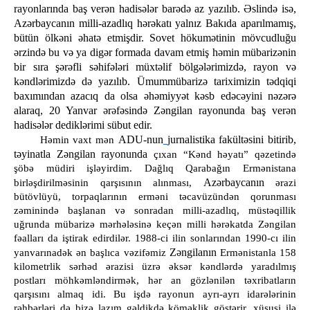
rayonlarında baş verən hadisələr barədə az yazılıb. Əslində isə,
Azərbaycanın milli-azadlıq hərəkatı yalnız Bakıda aparılmamış,
bütün ölkəni əhatə etmişdir. Sovet hökumətinin mövcudluğu
ərzində bu və ya digər formada davam etmiş həmin mübarizənin
bir sıra şərəfli səhifələri müxtəlif bölgələrimizdə, rayon və
kəndlərimizdə də yazılıb. Ümummübarizə tariximizin tədqiqi
baxımından azacıq da olsa əhəmiyyət kəsb edəcəyini nəzərə
alaraq, 20 Yanvar ərəfəsində Zəngilan rayonunda baş verən
hadisələr dediklərimi sübut edir.
ADU-nun
jurnalistika fakültəsini bitirib,
Həmin vaxt mən
təyinatla Zəngilan rayonunda
çıxan “Kənd həyatı” qəzetində
şöbə müdiri işləyirdim. Dağlıq Qarabağın Ermənistana
Azərbaycanın
birləşdirilməsinin qarşısının alınması,
ərazi
bütövlüyü, torpaqlarının erməni təcavüzündən qorunması
zəminində başlanan və sonradan milli-azadlıq, müstəqillik
uğrunda mübarizə mərhələsinə keçən milli hərəkatda Zəngilan
fəalları da iştirak edirdilər. 1988-ci ilin sonlarından 1990-cı ilin
Zəngilanın
yanvarınadək ən başlıca vəzifəmiz
Ermənistanla 158
kilometrlik sərhəd ərazisi üzrə əksər kəndlərdə yaradılmış
postları möhkəmləndirmək, hər an gözlənilən təxribatların
qarşısını almaq idi. Bu işdə rayonun ayrı-ayrı idarələrinin
rəhbərləri də bizə lazım gəldikdə köməklik göstərir, xüsusi ilə