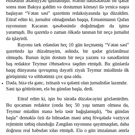
etməsinin əhəmiyyəti qalmamışdı. Həmin hadisələrdən bir qədər
sonra mən Bakıya gəldim və dostumun köməyi ilə yenicə nəşrə
başlayan “Vətən səsi” qəzetinin redaksiyasında işə düzəldim.
Etiraf edim ki, jurnalist olmağımdan başqa, Ermənistanın Qafan
rayonunun Kacaran qəsəbəsində doğulmağım da işimə
yaramışdı. Bu qəzetdə o zaman ölkədə tanınan bir neçə jurnalist
də işləyirdi.
Rayonu tərk edəndən heç 10 gün keçməmiş “Vətən səsi”
qəzetində işə düzəlməyim, əslində, bir qədər gözlənilməz
olmuşdu. Bunun üçün dostum bir neçə yazımı və sənədlərimi
baş redaktor Teymur Əhmədova təqdim etmişdi. Bu günlərdə
haqq dünyasına qovuşmuş dəyərli ziyalı Teymur müəllimlə ilk
görüşümüz və söhbətimiz çox qısa oldu.
Dədə, bizə elə gənc, ixtisaslı və qələmi olan jurnalistlər lazımdır.
Səni işə götürürəm, elə bu gündən başla, dedi.
Etiraf edim ki, işin bu sürətlə düzələcəyini gözləmirdim.
Bu qocaman redaktor (onda heç 50 yaşı tamam olmasa da,
Teymur müəllim mənə belə təsir bağışlamışdı), “bu gündən
başla” deməklə özü də bilmədən məni artıq fövqəladə vəziyyət
rejiminin tətbiq olunduğu Zəngilan rayonuna qayıtmaqdan, daha
doğrusu real həbsdən xilas etmişdi. Elə o gün imzalanan əmrlə