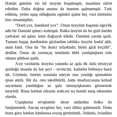
Həmin gündən elə bil ürəyim boşalmışdı, insanlara nifrət
edirdim. Daha doğma anama da inamım qalmamışdı. Tərk
edilmiş, yetim uşaq olduğumu ogünkü qədər heç vaxt dərindən
hiss etməmişdim.
“Dərd çox, həmdərd yox”. Onun ürəyinin başında ögeylik
adlı bir Damokl qılıncı asılmışdı. Bəlkə ürəyini də bu gizli dərdin
zərbələri əsl qılınc kimi doğrayıb tökdü. Ömrünü yarıda qırdı.
Tamam başqa dərdlərdən gözlənilən təhlükə ürəyini hədəf aldı,
atam kimi. Ona da “bu ikinci infarktıdır, birini gizli keçirib”,
dedilər. Onun da yarımçıq ömründə tibbi yanlışlıqların rolu
olması şübhəsi qaldı.
Axır vaxtlarda ürəyinə yatanda az qala ilk dəfə ünsiyyət
qurduğu insanla da hər şeyi – sevincini, kədərini bölməyə hazır
idi. Görünür, ömrün sonunda taleyin ona yazdığı qismətdən
qisas alırdı. Bir də, onu təkəbbürlü, hətta insafsızcasına kobud
sayanların yanıldığını az qala nümayişkəranə göstərmək
istəyirdi. Buna hərdən etirazın nəticəsi isə həmin tanış təbəssüm
olurdu.
Uşaqlarına sevgisində əksər atalardan bəlkə də
fərqlənmirdi. Ancaq sevgisini heç vaxt dilinə gətirməzdi. Hətta
buna görə hərdən kimlərəsə soyuq görünürdü. Əslində, övladları