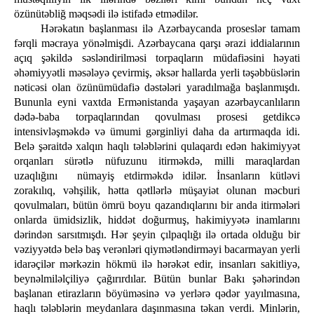
özünütəbliğ məqsədi ilə istifadə etmədilər.
Hərəkatın başlanması ilə Azərbaycanda proseslər tamam
fərqli məcraya yönəlmişdi. Azərbaycana qarşı ərazi iddialarının
açıq şəkildə səsləndirilməsi torpaqların müdafiəsini həyati
əhəmiyyətli məsələyə çevirmiş, əksər hallarda yerli təşəbbüslərin
nəticəsi olan özünümüdafiə dəstələri yaradılmağa başlanmışdı.
Bununla eyni vaxtda Ermənistanda yaşayan azərbaycanlıların
dədə-baba torpaqlarından qovulması prosesi getdikcə
intensivləşməkdə və ümumi gərginliyi daha da artırmaqda idi.
Belə şəraitdə xalqın haqlı tələblərini qulaqardı edən hakimiyyət
orqanları sürətlə nüfuzunu itirməkdə, milli maraqlardan
uzaqlığını nümayiş etdirməkdə idilər. İnsanların kütləvi
zorakılıq, vəhşilik, hətta qətllərlə müşayiət olunan məcburi
qovulmaları, bütün ömrü boyu qazandıqlarını bir anda itirmələri
onlarda ümidsizlik, hiddət doğurmuş, hakimiyyətə inamlarını
dərindən sarsıtmışdı. Hər şeyin çılpaqlığı ilə ortada olduğu bir
vəziyyətdə belə baş verənləri qiymətləndirməyi bacarmayan yerli
idarəçilər mərkəzin hökmü ilə hərəkət edir, insanları sakitliyə,
beynəlmiləlçiliyə çağırırdılar. Bütün bunlar Bakı şəhərindən
başlanan etirazların böyüməsinə və yerlərə qədər yayılmasına,
haqlı tələblərin meydanlara daşınmasına təkan verdi. Minlərin,