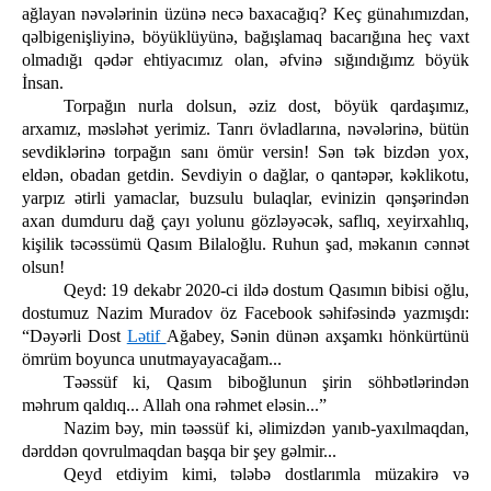
ağlayan nəvələrinin üzünə necə baxacağıq? Keç günahımızdan,
qəlbigenişliyinə, böyüklüyünə, bağışlamaq bacarığına heç vaxt
olmadığı qədər ehtiyacımız olan, əfvinə sığındığımz böyük
İnsan.
Torpağın nurla dolsun, əziz dost, böyük qardaşımız,
arxamız, məsləhət yerimiz. Tanrı övladlarına, nəvələrinə, bütün
sevdiklərinə torpağın sanı ömür versin! Sən tək bizdən yox,
eldən, obadan getdin. Sevdiyin o dağlar, o qantəpər, kəklikotu,
yarpız ətirli yamaclar, buzsulu bulaqlar, evinizin qənşərindən
axan dumduru dağ çayı yolunu gözləyəcək, saflıq, xeyirxahlıq,
kişilik təcəssümü Qasım Bilaloğlu. Ruhun şad, məkanın cənnət
olsun!
Qeyd: 19 dekabr 2020-ci ildə dostum Qasımın bibisi oğlu,
dostumuz Nazim Muradov öz Facebook səhifəsində yazmışdı:
“Dəyərli Dost
Lətif
Ağabey, Sənin dünən axşamkı hönkürtünü
ömrüm boyunca unutmayayacağam...
Təəssüf ki, Qasım biboğlunun şirin söhbətlərindən
məhrum qaldıq... Allah ona rəhmet eləsin...”
Nazim bəy, min təəssüf ki, əlimizdən yanıb-yaxılmaqdan,
dərddən qovrulmaqdan başqa bir şey gəlmir...
Qeyd etdiyim kimi, tələbə dostlarımla müzakirə və