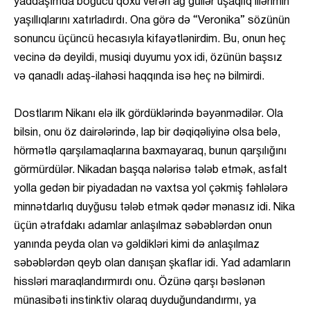
yaddaşımda boğucu qoxu verən ağ güllər uşaqlıq illərimin
yaşıllıqlarını xatırladırdı. Ona görə də “Veronika” sözünün
sonuncu üçüncü hecasıyla kifayətlənirdim. Bu, onun heç
vecinə də deyildi, musiqi duyumu yox idi, özünün başsız
və qanadlı adaş-ilahəsi haqqında isə heç nə bilmirdi.
Dostlarım Nikanı elə ilk gördüklərində bəyənmədilər. Ola
bilsin, onu öz dairələrində, lap bir dəqiqəliyinə olsa belə,
hörmətlə qarşılamaqlarına baxmayaraq, bunun qarşılığını
görmürdülər. Nikadan başqa nələrisə tələb etmək, asfalt
yolla gedən bir piyadadan nə vaxtsa yol çəkmiş fəhlələrə
minnətdarlıq duyğusu tələb etmək qədər mənasız idi. Nika
üçün ətrafdakı adamlar anlaşılmaz səbəblərdən onun
yanında peyda olan və gəldikləri kimi də anlaşılmaz
səbəblərdən qeyb olan danışan şkaflar idi. Yad adamların
hissləri maraqlandırmırdı onu. Özünə qarşı bəslənən
münasibəti instinktiv olaraq duyduğundandırmı, ya