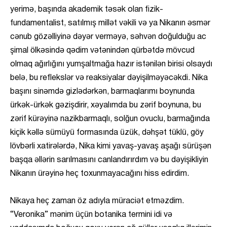
yerimə, başında akademik təsək olan fizik-
fundamentalist, satılmış millət vəkili və ya Nikanın əsmər
cənub gözəlliyinə dəyər verməyə, səhvən doğulduğu ac
şimal ölkəsində qədim vətənindən qürbətdə mövcud
olmaq ağırlığını yumşaltmağa hazır istənilən birisi olsaydı
belə, bu reflekslər və reaksiyalar dəyişilməyəcəkdi. Nika
başını sinəmdə gizlədərkən, barmaqlarımı boynunda
ürkək-ürkək gəzişdirir, xəyalımda bu zərif boynuna, bu
zərif kürəyinə nazikbarmaqlı, solğun ovuclu, barmağında
kiçik kəllə sümüyü formasında üzük, dəhşət tüklü, göy
lövbərli xatirələrdə, Nika kimi yavaş-yavaş aşağı sürüşən
başqa əllərin sarılmasını canlandırırdım və bu dəyişikliyin
Nikanın ürəyinə heç toxunmayacağını hiss edirdim.
Nikaya heç zaman öz adıyla müraciət etməzdim.
“Veronika” mənim üçün botanika termini idi və