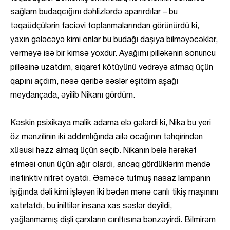
sağlam budaqcığını dəhlizlərdə aparırdılar – bu
təqaüdçülərin faciəvi toplanmalarından görünürdü ki,
yaxın gələcəyə kimi onlar bu budağı daşıya bilməyəcəklər,
verməyə isə bir kimsə yoxdur. Ayağımı pilləkənin sonuncu
pilləsinə uzatdım, siqaret kötüyünü vedrəyə atmaq üçün
qapını açdım, nəsə qəribə səslər eşitdim aşağı
meydançada, əyilib Nikanı gördüm.
Kəskin psixikaya malik adama elə gələrdi ki, Nika bu yeri
öz mənzilinin iki addımlığında ailə ocağının təhqirindən
xüsusi həzz almaq üçün seçib. Nikanın belə hərəkət
etməsi onun üçün ağır olardı, ancaq gördüklərim məndə
instinktiv nifrət oyatdı. Əsməcə tutmuş nasaz lampanın
işığında dəli kimi işləyən iki bədən mənə canlı tikiş maşınını
xatırlatdı, bu iniltilər insana xas səslər deyildi,
yağlanmamış dişli çarxların cırıltısına bənzəyirdi. Bilmirəm