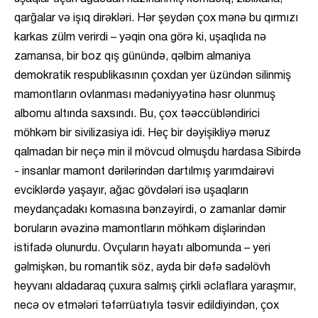
qarğalar və işıq dirəkləri. Hər şeydən çox mənə bu qırmızı
karkas zülm verirdi – yəqin ona görə ki, uşaqlıda nə
zamansa, bir boz qış günündə, qəlbim almaniya
demokratik respublikasının çoxdan yer üzündən silinmiş
mamontların ovlanması mədəniyyətinə həsr olunmuş
albomu altında saxsındı. Bu, çox təəccübləndirici
möhkəm bir sivilizasiya idi. Heç bir dəyişikliyə məruz
qalmadan bir neçə min il mövcud olmuşdu hardasa Sibirdə
- insanlar mamont dərilərindən dartılmış yarımdairəvi
evciklərdə yaşayır, ağac gövdələri isə uşaqların
meydançadakı komasına bənzəyirdi, o zamanlar dəmir
boruların əvəzinə mamontların möhkəm dişlərindən
istifadə olunurdu. Ovçuların həyatı albomunda – yeri
gəlmişkən, bu romantik söz, ayda bir dəfə sadəlövh
heyvanı aldadaraq çuxura salmış çirkli əclaflara yaraşmır,
necə ov etmələri təfərrüatıyla təsvir edildiyindən, çox