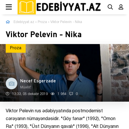
Edebiyyat.az
»
Proza
» Viktor Pelevin - Nika
Viktor Pelevin - Nika
Proza
Necef Esgerzade
Müəllif:
13:33, 05 dekabr 2019
1 984
0
Viktor Pelevin rus ədəbiyyatında postmodernist
cərəyanın nümayəndəsidir. "Göy fənər" (1992), "Omon
Ra" (1993), "Üst Dünyanın qavalı" (1996), "Alt Dünyanın