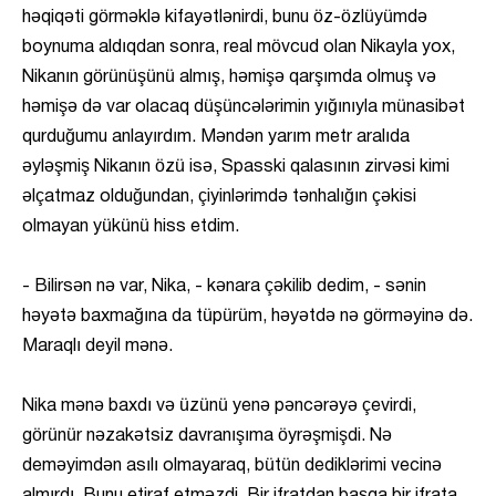
həqiqəti görməklə kifayətlənirdi, bunu öz-özlüyümdə
boynuma aldıqdan sonra, real mövcud olan Nikayla yox,
Nikanın görünüşünü almış, həmişə qarşımda olmuş və
həmişə də var olacaq düşüncələrimin yığınıyla münasibət
qurduğumu anlayırdım. Məndən yarım metr aralıda
əyləşmiş Nikanın özü isə, Spasski qalasının zirvəsi kimi
əlçatmaz olduğundan, çiyinlərimdə tənhalığın çəkisi
olmayan yükünü hiss etdim.
- Bilirsən nə var, Nika, - kənara çəkilib dedim, - sənin
həyətə baxmağına da tüpürüm, həyətdə nə görməyinə də.
Maraqlı deyil mənə.
Nika mənə baxdı və üzünü yenə pəncərəyə çevirdi,
görünür nəzakətsiz davranışıma öyrəşmişdi. Nə
deməyimdən asılı olmayaraq, bütün dediklərimi vecinə
almırdı. Bunu etiraf etməzdi. Bir ifratdan başqa bir ifrata