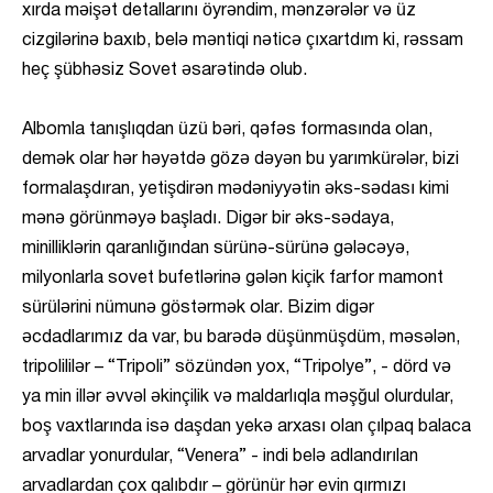
xırda məişət detallarını öyrəndim, mənzərələr və üz
cizgilərinə baxıb, belə məntiqi nəticə çıxartdım ki, rəssam
heç şübhəsiz Sovet əsarətində olub.
Albomla tanışlıqdan üzü bəri, qəfəs formasında olan,
demək olar hər həyətdə gözə dəyən bu yarımkürələr, bizi
formalaşdıran, yetişdirən mədəniyyətin əks-sədası kimi
mənə görünməyə başladı. Digər bir əks-sədaya,
minilliklərin qaranlığından sürünə-sürünə gələcəyə,
milyonlarla sovet bufetlərinə gələn kiçik farfor mamont
sürülərini nümunə göstərmək olar. Bizim digər
əcdadlarımız da var, bu barədə düşünmüşdüm, məsələn,
tripolililər – “Tripoli” sözündən yox, “Tripolye”, - dörd və
ya min illər əvvəl əkinçilik və maldarlıqla məşğul olurdular,
boş vaxtlarında isə daşdan yekə arxası olan çılpaq balaca
arvadlar yonurdular, “Venera” - indi belə adlandırılan
arvadlardan çox qalıbdır – görünür hər evin qırmızı