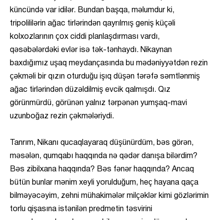
küncündə var idilər. Bundan başqa, məlumdur ki,
tripolililərin ağac tirlərindən qayrılmış geniş küçəli
kolxozlarının çox ciddi planlaşdırması vardı,
qəsəbələrdəki evlər isə tək-tənhaydı. Nikaynan
baxdığımız uşaq meydançasında bu mədəniyyətdən rezin
çəkməli bir qızın oturduğu işıq düşən tərəfə səmtlənmiş
ağac tirlərindən düzəldilmiş evcik qalmışdı. Qız
görünmürdü, görünən yalnız tərpənən yumşaq-mavi
uzunboğaz rezin çəkmələriydi.
Tanrım, Nikanı qucaqlayaraq düşünürdüm, bəs görən,
məsələn, qumqabı haqqında nə qədər danışa bilərdim?
Bəs zibilxana haqqında? Bəs fənər haqqında? Ancaq
bütün bunlar mənim xeyli yorulduğum, heç hayana qaça
bilməyəcəyim, zehni mühakimələr milçəklər kimi gözlərimin
torlu qişasına istənilən predmetin təsvirini