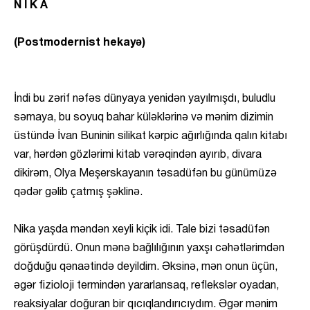
N İ K A
(Postmodernist hekayə)
İndi bu zərif nəfəs dünyaya yenidən yayılmışdı, buludlu
səmaya, bu soyuq bahar küləklərinə və mənim dizimin
üstündə İvan Buninin silikat kərpic ağırlığında qalın kitabı
var, hərdən gözlərimi kitab vərəqindən ayırıb, divara
dikirəm, Olya Meşerskayanın təsadüfən bu günümüzə
qədər gəlib çatmış şəklinə.
Nika yaşda məndən xeyli kiçik idi. Tale bizi təsadüfən
görüşdürdü. Onun mənə bağlılığının yaxşı cəhətlərimdən
doğduğu qənaətində deyildim. Əksinə, mən onun üçün,
əgər fizioloji termindən yararlansaq, reflekslər oyadan,
reaksiyalar doğuran bir qıcıqlandırıcıydım. Əgər mənim