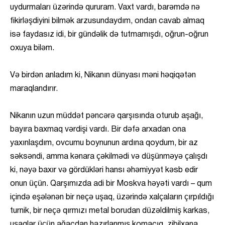
uydurmaları üzərində qururam. Vaxt vardı, barəmdə nə
fikirləşdiyini bilmək arzusundaydım, ondan cavab almaq
isə faydasız idi, bir gündəlik də tutmamışdı, oğrun-oğrun
oxuya biləm.
Və birdən anladım ki, Nikanın dünyası məni həqiqətən
maraqlandırır.
Nikanın uzun müddət pəncərə qarşısında oturub aşağı,
bayıra baxmaq vərdişi vardı. Bir dəfə arxadan ona
yaxınlaşdım, ovcumu boynunun ardına qoydum, bir az
səksəndi, amma kənara çəkilmədi və düşünməyə çalışdı
ki, nəyə baxır və gördükləri hansı əhəmiyyət kəsb edir
onun üçün. Qarşımızda adi bir Moskva həyəti vardı – qum
içində eşələnən bir neçə uşaq, üzərində xalçaların çırpıldığı
turnik, bir neçə qırmızı metal borudan düzəldilmiş karkas,
uşaqlar üçün ağacdan hazırlanmış komacıq, zibilxana,