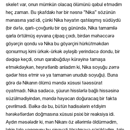
skelet var, onun mümkün olacaq ölümünü qəbul etmədim
heç zaman. Bu şkafdakı hər bir nəsnə “Nika” sözünün
mənasına yad idi, çünki Nika həyatın qatılaşmış südüydü
(bir dəfə, qarlı-çovğunlu bir qış günündə, Nika tamamilə
qarla örtülmüş eyvana çılpaq çıxdı, birdən məhəccərə
göyərçin qondu və Nika bu göyərçini hürkütməkdən
qorxurmuş kimi ürkək-ürkək əyləşib yerindəcə dondu, bir
dəqiqə keçdi, onun qarabuğduyı kürəyinə tamaşa
etməkdəykən, heyrətlənib anladım ki, Nika soyuğu zərrə
qədər hiss etmir və ya tamamən unudub soyuğu). Buna
görə də Nikanın ölümü məndə xüsusi təəssürat
oyatmadı. Nika sadəcə, şüurun hisslərlə bağlı hissəsinə
süzülmədiyindən, məndə həyəcan doğuracaq bir fakta
çevrilmədi. Bəlkə də bu, bütün hadisələrin etdiyim
hərəkətlərdən doğmasına xüsusi psixi bir reaksiya idi.
Aydın məsələdir ki, mən Nikanı öz əllərimlə öldürmədim,