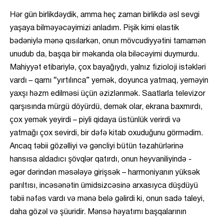
Hər gün birlikdəydik, amma heç zaman birlikdə əsl sevgi
yaşaya bilməyəcəyimizi anladım. Pişik kimi elastik
bədəniylə mənə qısılarkən, onun mövcudiyyətini tamamən
unudub da, başqa bir məkanda ola biləcəyimi duymurdu.
Mahiyyət etibariylə, çox bayağıydı, yalnız fizioloji istəkləri
vardı – qarnı “yırtılınca” yemək, doyunca yatmaq, yeməyin
yaxşı həzm edilməsi üçün əzizlənmək. Saatlarla televizor
qarşısında mürgü döyürdü, demək olar, ekrana baxmırdı,
çox yemək yeyirdi – piyli qidaya üstünlük verirdi və
yatmağı çox sevirdi, bir dəfə kitab oxuduğunu görmədim.
Ancaq təbii gözəlliyi və gəncliyi bütün təzahürlərinə
hansısa aldadıcı şövqlər qatırdı, onun heyvaniliyində -
əgər dərindən məsələyə girişsək – harmoniyanın yüksək
parıltısı, incəsənətin ümidsizcəsinə arxasıyca düşdüyü
təbii nəfəs vardı və mənə belə gəlirdi ki, onun sadə taleyi,
daha gözəl və şüuridir. Mənsə həyatımı başqalarının