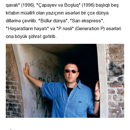
qavalı" (1996), "Çapayev və Boşluq" (1996) başlıqlı beş
kitabın müəllifi olan yazıçının əsərləri bir çox dünya
dillərinə çevrilib. "Büllur dünya", "Sarı ekspress",
"Həşəratların həyatı" və "P nəsli" (Generation P) əsərləri
ona böyük şöhrət gətirib.