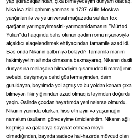
yapışdıracaqlarından, çıxa bilməyəcəyim dünyam olacaq.
Nika isə zibil qabının yanmasını 1737-ci ilin Moskva
yanğınları ilə və ya universal mağazada satılan tox
qarğanın yarımgəyirməsini-yarımqarıldamasını “Mürtəd
Yulian”da haqqında bəhs olunan qədim roma nişanəsiylə
alçaldıcı əlaqələndirmək ehtiyacından tamamilə azad idi.
Bəs onda Nikanın qəlbi niyə beləydi? Tamamilə mənim
hakimiyyətim altında olmasına baxmayaraq, Nikanın daxili
dünyasına reallaşdıra bilmədiyim qısamüddətli marağımın
səbəbi, dəyişməyə cəhd göstərməyimdən, daim
guruldayan, beynimdə yol açmış və bu yoldan kənara çıxa
bilməyən fikir yığınından azad olmaq istəyimdən doğurdu
yəqin. Əslində çoxdan həyatımda yeni nələrsə olmurdu,
Nikanın yanında olarkən, hiss etməyin və yaşamağın
naməlum üsullarını görəcəyimə ümidlənirdim. Nikanın ağlı
keçmişə və gələcəyə səyahət etməyə meylli
olmadığından, bayırda sadəcə hal-hazırda mövcud olan