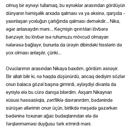
olmuş bir eynəyi tullamaq, bu eynəklər arasından gördüyün
dünyanın həmişəlik arxada qalması və ya əksinə, qarşıda -
yaxınlaşan yoxluğun çarlığında qalması deməkdir... Nika,
əgər anlasaydın məni... Keçmişin qırıntıları lövbərə
bənzəyir, bu lövbər isə ruhumuzu mövcud olmayan
nələrəsə bağlayır, bununla da ürəyin dibindəki hisslərin də
yox olması anlaşılır, çünki...
Ovuclarımın arasından Nikaya baxdım, gördüm əsnəyir.
Bir allah bilir ki, nə haqda düşünürdü, ancaq dediyim sözlər
onun balaca gözəl başına girmirdi, əyləşdiyi divanla da
eyniylə elə bu cürə danışa bilərdim. Axşam Nikaynan
xüsusi həssaslıqla, zərifliklə davranırdım, bədənində
sürüşən əllərimin onun üçün, birlikdə meşədə gəzərkən
bədəninə toxunan ağac budaqlarından elə də
fərqlənməməsi duyğusu tərk etmirdi məni.