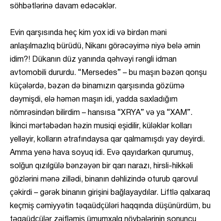
söhbətlərinə davam edəcəklər.
Evin qarşısında heç kim yox idi və birdən məni
anlaşılmazlıq bürüdü, Nikanı görəcəyimə niyə belə əmin
idim?! Dükanın düz yanında qəhvəyi rəngli idman
avtomobili dururdu. “Mersedes” – bu maşın bəzən qonşu
küçələrdə, bəzən də binamızın qarşısında gözümə
dəymişdi, elə həmən maşın idi, yadda saxladığım
nömrəsindən bilirdim – hansısa “XRYA” və ya “XAM”.
İkinci mərtəbədən həzin musiqi eşidilir, küləklər kolları
yelləyir, kolların ətrafındaysa qar qalmamışdı yay deyirdi.
Amma yenə hava soyuq idi. Evə qayıdarkən qurumuş,
solğun qızılgülə bənzəyən bir qarı narazı, hirsli-hikkəli
gözlərini mənə zillədi, binanın dəhlizində oturub qarovul
çəkirdi – gərək binanın girişini bağlayaydılar. Liftlə qalxaraq
keçmiş cəmiyyətin təqaüdçüləri haqqında düşünürdüm, bu
təqaüdçülər zəifləmiş ümumxalq növbələrinin sonuncu