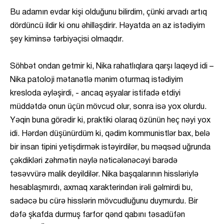
Bu adamın evdar kişi olduğunu bilirdim, çünki arvadı artıq
dördüncü ildir ki onu əhilləşdirir. Həyatda ən az istədiyim
şey kiminsə tərbiyəçisi olmaqdır.
Söhbət ondan getmir ki, Nika rahatlıqlara qarşı laqeyd idi –
Nika patoloji mətanətlə mənim oturmaq istədiyim
kresloda əyləşirdi, - ancaq əşyalar istifadə etdiyi
müddətdə onun üçün mövcud olur, sonra isə yox olurdu.
Yəqin buna görədir ki, praktiki olaraq özünün heç nəyi yox
idi. Hərdən düşünürdüm ki, qədim kommunistlər bax, belə
bir insan tipini yetişdirmək istəyirdilər, bu məqsəd uğrunda
çəkdikləri zəhmətin nəylə nəticələnəcəyi barədə
təsəvvürə malik deyildilər. Nika başqalarının hissləriylə
hesablaşmırdı, axmaq xarakterindən irəli gəlmirdi bu,
sadəcə bu cürə hisslərin mövcudluğunu duymurdu. Bir
dəfə şkafda durmuş farfor qənd qabını təsadüfən