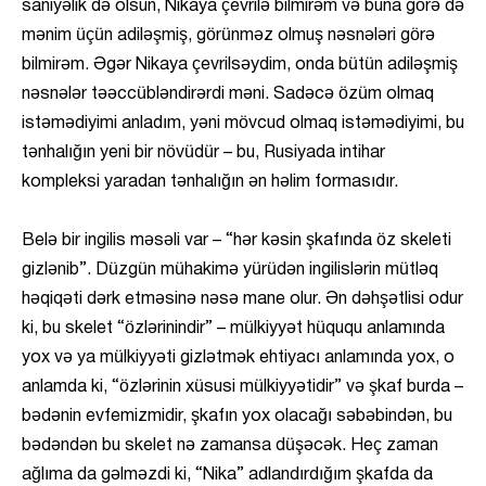
saniyəlik də olsun, Nikaya çevrilə bilmirəm və buna görə də
mənim üçün adiləşmiş, görünməz olmuş nəsnələri görə
bilmirəm. Əgər Nikaya çevrilsəydim, onda bütün adiləşmiş
nəsnələr təəccübləndirərdi məni. Sadəcə özüm olmaq
istəmədiyimi anladım, yəni mövcud olmaq istəmədiyimi, bu
tənhalığın yeni bir növüdür – bu, Rusiyada intihar
kompleksi yaradan tənhalığın ən həlim formasıdır.
Belə bir ingilis məsəli var – “hər kəsin şkafında öz skeleti
gizlənib”. Düzgün mühakimə yürüdən ingilislərin mütləq
həqiqəti dərk etməsinə nəsə mane olur. Ən dəhşətlisi odur
ki, bu skelet “özlərinindir” – mülkiyyət hüququ anlamında
yox və ya mülkiyyəti gizlətmək ehtiyacı anlamında yox, o
anlamda ki, “özlərinin xüsusi mülkiyyətidir” və şkaf burda –
bədənin evfemizmidir, şkafın yox olacağı səbəbindən, bu
bədəndən bu skelet nə zamansa düşəcək. Heç zaman
ağlıma da gəlməzdi ki, “Nika” adlandırdığım şkafda da