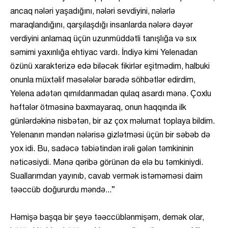
ancaq nələri yaşadığını, nələri sevdiyini, nələrlə
maraqlandığını, qarşılaşdığı insanlarda nələrə dəyər
verdiyini anlamaq üçün uzunmüddətli tanışlığa və sıx
səmimi yaxınlığa ehtiyac vardı. İndiyə kimi Yelenadan
özünü xarakterizə edə biləcək fikirlər eşitmədim, halbuki
onunla müxtəlif məsələlər barədə söhbətlər edirdim,
Yelena adətən qımıldanmadan qulaq asardı mənə. Çoxlu
həftələr ötməsinə baxmayaraq, onun haqqında ilk
günlərdəkinə nisbətən, bir az çox məlumat toplaya bildim.
Yelenanın məndən nələrisə gizlətməsi üçün bir səbəb də
yox idi. Bu, sadəcə təbiətindən irəli gələn təmkininin
nəticəsiydi. Mənə qəribə görünən də elə bu təmkiniydi.
Suallarımdan yayınıb, cavab vermək istəməməsi daim
təəccüb doğururdu məndə...”
Həmişə başqa bir şeyə təəccüblənmişəm, demək olar,