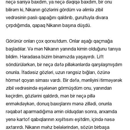
neçə saniyə baxdım, ya neçə dəqiqə baxdım, bir onu
bilirəm ki, Nikanın gözlərini gördüm və əlimlə zibil
vedrəsinin paslı qapağını qaldırıb, gurultuyla divara
çırpdığımda, qapaq Nikanın başına düşdü.
Görünür onları çox qorxutdum. Onlar aşağı qaçmağa
başladılar. Və mən Nikanın yanında kimin olduğunu tanıya
bildim. Haradasa bizim binamızda yaşayırdı. Lift
söndürülərkən, bir neçə dəfə pilləkənlərdə qarşılaşmışdım
onunla. İfadəsiz gözləri, uzun rəngsiz bığları, özünə
hörmət qoyan siması vardı. Bir dəfə, mənliyini itirməyərək
zibil vedrəsində eşələnən görmüşdüm onu, yanından
keçirdim, gözlərini qaldırdı, mən bir neçə pillə
enməkdəykən, donuq baxışlarını mənə zillədi, onunla
rəqabət aparmadığıma əmin olduqdan sonra, arxamda
yenə kartof qabıqlarının xışıltısını eşitdim, içində nəsə
axtarırdı. Nikanın məhz belələrindən, sözün birbaşa