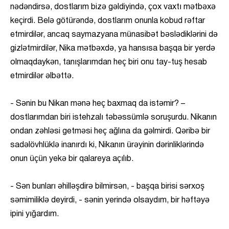
nədəndirsə, dostlarım bizə gəldiyində, çox vaxtı mətbəxə
keçirdi. Belə götürəndə, dostlarım onunla kobud rəftar
etmirdilər, ancaq saymazyana münasibət bəslədiklərini də
gizlətmirdilər, Nika mətbəxdə, ya hansısa başqa bir yerdə
olmaqdaykən, tanışlarımdan heç biri onu tay-tuş hesab
etmirdilər əlbəttə.
- Sənin bu Nikan mənə heç baxmaq da istəmir? –
dostlarımdan biri istehzalı təbəssümlə soruşurdu. Nikanın
ondan zəhləsi getməsi heç ağlına da gəlmirdi. Qəribə bir
sadəlövhlüklə inanırdı ki, Nikanın ürəyinin dərinliklərində
onun üçün yekə bir qalareya açılıb.
- Sən bunları əhilləşdirə bilmirsən, - başqa birisi sərxoş
səmimiliklə deyirdi, - sənin yerində olsaydım, bir həftəyə
ipini yığardım.