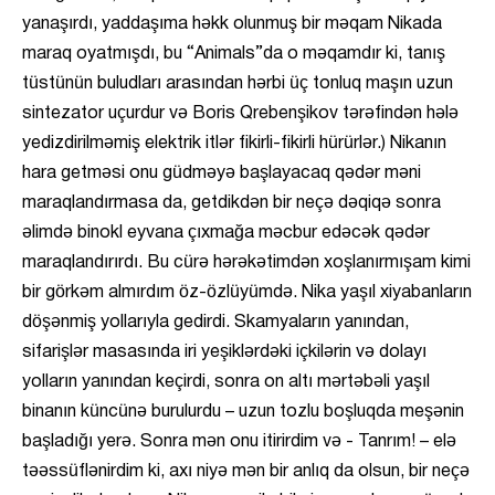
yanaşırdı, yaddaşıma həkk olunmuş bir məqam Nikada
maraq oyatmışdı, bu “Animals”da o məqamdır ki, tanış
tüstünün buludları arasından hərbi üç tonluq maşın uzun
sintezator uçurdur və Boris Qrebenşikov tərəfindən hələ
yedizdirilməmiş elektrik itlər fikirli-fikirli hürürlər.) Nikanın
hara getməsi onu güdməyə başlayacaq qədər məni
maraqlandırmasa da, getdikdən bir neçə dəqiqə sonra
əlimdə binokl eyvana çıxmağa məcbur edəcək qədər
maraqlandırırdı. Bu cürə hərəkətimdən xoşlanırmışam kimi
bir görkəm almırdım öz-özlüyümdə. Nika yaşıl xiyabanların
döşənmiş yollarıyla gedirdi. Skamyaların yanından,
sifarişlər masasında iri yeşiklərdəki içkilərin və dolayı
yolların yanından keçirdi, sonra on altı mərtəbəli yaşıl
binanın küncünə burulurdu – uzun tozlu boşluqda meşənin
başladığı yerə. Sonra mən onu itirirdim və - Tanrım! – elə
təəssüflənirdim ki, axı niyə mən bir anlıq da olsun, bir neçə