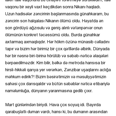
lakin tale vaqonunu bu cinayəti törətməyə sürüklədim, tale
vaqonu bir xeyli vaxt keçdikdən sonra Nikanı haqladı.
Uzun hadisələr zəncirinin başlanmasında günahkaram, bu
zəncirin son halqalası Nikanın ölümü oldu. Həyatda ən
son gördüyü ağzısulu və geniş alınlı vətənpərvər onun
ölümünün konkret təcəssümü oldu. Burda günahkar
axtarmaq axmaqlıqdır. Hər hökm özünə münasib cəlladını
tapır və bizim hər birimiz bir çox qətllərdə əlbirik. Dünyada
hər bir nəsnə biri-birinə hörülüb və səbəb-nəticə əlaqələri
bərpaedilməzdir. Kim bilir, bəlkə də metroda hansısa bir
hirsli-hikkəli qarıya yer verərkən, Zənzibar uşaqlarını aclığa
məhkum edirik?! Bizim bəsirətimizin və məsuliyyətimizin
sahəsi çox darısqaldır və bütün səbəblər nəticə etibariylə
naməlumluğa, dünyanın yaranmasına gedib çıxır.
Mart günlərindən biriydi. Hava çox soyuq idi. Bayırda
qarabuşlatlı duman vardı, hansı ki, bu dumanın arasından