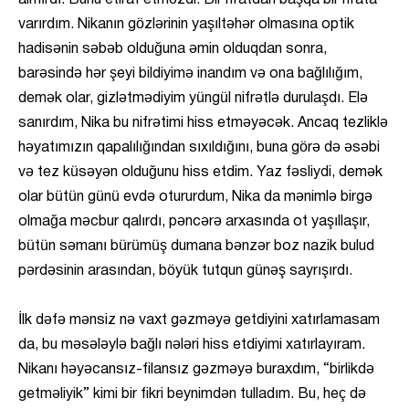
varırdım. Nikanın gözlərinin yaşıltəhər olmasına optik
hadisənin səbəb olduğuna əmin olduqdan sonra,
barəsində hər şeyi bildiyimə inandım və ona bağlılığım,
demək olar, gizlətmədiyim yüngül nifrətlə durulaşdı. Elə
sanırdım, Nika bu nifrətimi hiss etməyəcək. Ancaq tezliklə
həyatımızın qapalılığından sıxıldığını, buna görə də əsəbi
və tez küsəyən olduğunu hiss etdim. Yaz fəsliydi, demək
olar bütün günü evdə otururdum, Nika da mənimlə birgə
olmağa məcbur qalırdı, pəncərə arxasında ot yaşıllaşır,
bütün səmanı bürümüş dumana bənzər boz nazik bulud
pərdəsinin arasından, böyük tutqun günəş sayrışırdı.
İlk dəfə mənsiz nə vaxt gəzməyə getdiyini xatırlamasam
da, bu məsələylə bağlı nələri hiss etdiyimi xatırlayıram.
Nikanı həyəcansız-filansız gəzməyə buraxdım, “birlikdə
getməliyik” kimi bir fikri beynimdən tulladım. Bu, heç də