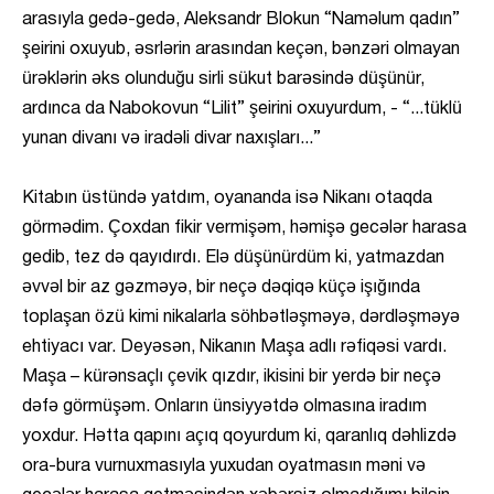
arasıyla gedə-gedə, Aleksandr Blokun “Naməlum qadın”
şeirini oxuyub, əsrlərin arasından keçən, bənzəri olmayan
ürəklərin əks olunduğu sirli sükut barəsində düşünür,
ardınca da Nabokovun “Lilit” şeirini oxuyurdum, - “...tüklü
yunan divanı və iradəli divar naxışları...”
Kitabın üstündə yatdım, oyananda isə Nikanı otaqda
görmədim. Çoxdan fikir vermişəm, həmişə gecələr harasa
gedib, tez də qayıdırdı. Elə düşünürdüm ki, yatmazdan
əvvəl bir az gəzməyə, bir neçə dəqiqə küçə işığında
toplaşan özü kimi nikalarla söhbətləşməyə, dərdləşməyə
ehtiyacı var. Deyəsən, Nikanın Maşa adlı rəfiqəsi vardı.
Maşa – kürənsaçlı çevik qızdır, ikisini bir yerdə bir neçə
dəfə görmüşəm. Onların ünsiyyətdə olmasına iradım
yoxdur. Hətta qapını açıq qoyurdum ki, qaranlıq dəhlizdə
ora-bura vurnuxmasıyla yuxudan oyatmasın məni və