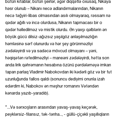
bütün kitablar, bütün şeirlər, əgər diqqətlə oxusaq, Nikaya
həsr olunub – Nikanı necə adlandırmalarından, Nikanın
necə təğyiri-libas olmasından asılı olmayaraq, rəssam nə
qədər ağıllı və incə olurdusa, Nikanın tapmacası bir o
qədər həlledilməz və mistik olurdu. Ən yaxşı qəlblərin ən
böyük gücü dilsiz-ağızsız yaşılgöz anlaşılmazlığın
həmləsinə sərf olunurdu və hər şey görünməzliyi
zədələyirdi və ya sadəcə mövcud olmayanı – yəni,
həqiqətən rəfedilməzliyi – maneəni zədələyirdi, hətta son
anda lirik qəhrəmanın hesabına özünü pərdələməyə imkan
tapan parlaq Vladimir Nabokovdan iki kədərli göz və bir fut
uzunluğunda fallos qaldı (sonuncu dediyimi onunla izah
edərdim ki, Nabokov ən məşhur romanını Vətəndən
kənarda yazıb-yaradıb).
“...Və sərxoşların arasından yavaş-yavaş keçərək,
peyklərsiz-filansız, tək-tənha.., - güllü-çiçəkli yaşıllıqların