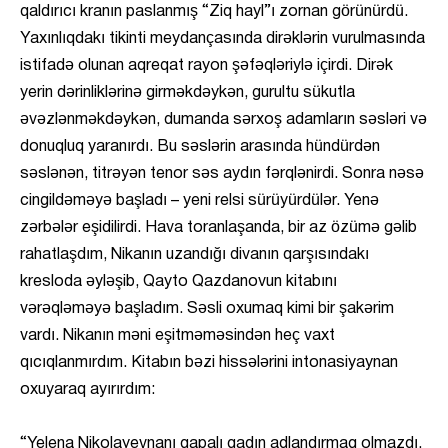
qaldırıcı kranın paslanmış “Ziq hayl”ı zornan görünürdü.
Yaxınlıqdakı tikinti meydançasında dirəklərin vurulmasında
istifadə olunan aqreqat rayon şəfəqləriylə içirdi. Dirək
yerin dərinliklərinə girməkdəykən, gurultu sükutla
əvəzlənməkdəykən, dumanda sərxoş adamların səsləri və
donuqluq yaranırdı. Bu səslərin arasında hündürdən
səslənən, titrəyən tenor səs aydın fərqlənirdi. Sonra nəsə
cingildəməyə başladı – yeni relsi sürüyürdülər. Yenə
zərbələr eşidilirdi. Hava toranlaşanda, bir az özümə gəlib
rahatlaşdım, Nikanın uzandığı divanın qarşısındakı
kresloda əyləşib, Qayto Qazdanovun kitabını
vərəqləməyə başladım. Səsli oxumaq kimi bir şakərim
vardı. Nikanın məni eşitməməsindən heç vaxt
qıcıqlanmırdım. Kitabın bəzi hissələrini intonasiyaynan
oxuyaraq ayırırdım:
“Yelena Nikolayevnanı qapalı qadın adlandırmaq olmazdı,