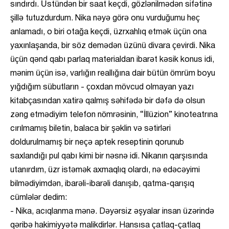
sındırdı. Üstündən bir saat keçdi, gözlənilmədən sifətinə
şillə tutuzdurdum. Nika nəyə görə onu vurduğumu heç
anlamadı, o biri otağa keçdi, üzrxahlıq etmək üçün ona
yaxınlaşanda, bir söz demədən üzünü divara çevirdi. Nika
üçün qənd qabı parlaq materialdan ibarət kəsik konus idi,
mənim üçün isə, varlığın reallığına dair bütün ömrüm boyu
yığdığım sübutların - çoxdan mövcud olmayan yazı
kitabçasından xatirə qalmış səhifədə bir dəfə də olsun
zəng etmədiyim telefon nömrəsinin, “İllüzion” kinoteatrına
cırılmamış biletin, balaca bir şəklin və sətirləri
doldurulmamış bir neçə aptek reseptinin qorunub
saxlandığı pul qabı kimi bir nəsnə idi. Nikanın qarşısında
utanırdım, üzr istəmək axmaqlıq olardı, nə edəcəyimi
bilmədiyimdən, ibarəli-ibarəli danışıb, qatma-qarışıq
cümlələr dedim:
- Nika, acıqlanma mənə. Dəyərsiz əşyalar insan üzərində
qəribə hakimiyyətə malikdirlər. Hansısa çatlaq-çatlaq