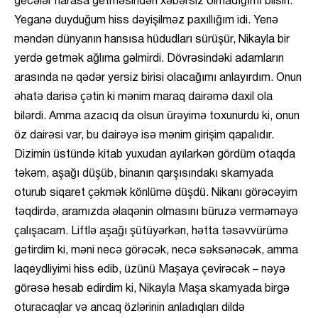
gecələr harasa getməsindən xəbərsiz olmadığımı bilsin.
Yeganə duyduğum hiss dəyişilməz paxıllığım idi. Yenə
məndən dünyanın hansısa hüdudları sürüşür, Nikayla bir
yerdə getmək ağlıma gəlmirdi. Dövrəsindəki adamların
arasında nə qədər yersiz birisi olacağımı anlayırdım. Onun
əhatə darisə çətin ki mənim maraq dairəmə daxil ola
bilərdi. Amma azacıq da olsun ürəyimə toxunurdu ki, onun
öz dairəsi var, bu dairəyə isə mənim girişim qapalıdır.
Dizimin üstündə kitab yuxudan ayılarkən gördüm otaqda
təkəm, aşağı düşüb, binanın qarşısındakı skamyada
oturub siqaret çəkmək könlümə düşdü. Nikanı görəcəyim
təqdirdə, aramızda əlaqənin olmasını büruzə verməməyə
çalışacam. Liftlə aşağı şütüyərkən, hətta təsəvvürümə
gətirdim ki, məni necə görəcək, necə səksənəcək, amma
laqeydliyimi hiss edib, üzünü Maşaya çevirəcək – nəyə
görəsə hesab edirdim ki, Nikayla Maşa skamyada birgə
oturacaqlar və ancaq özlərinin anladıqları dildə