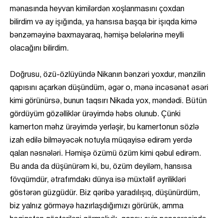
mənasında heyvan kimilərdən xoşlanmasını çoxdan
bilirdim və ay işığında, ya hansısa başqa bir işıqda kimə
bənzəməyinə baxmayaraq, həmişə belələrinə meylli
olacağını bilirdim.
Doğrusu, özü-özlüyündə Nikanın bənzəri yoxdur, mənzilin
qapısını açarkən düşündüm, əgər o, mənə incəsənət əsəri
kimi görünürsə, bunun taqsırı Nikada yox, məndədi. Bütün
gördüyüm gözəlliklər ürəyimdə həbs olunub. Çünki
kamerton məhz ürəyimdə yerləşir, bu kamertonun sözlə
izah edilə bilməyəcək notuyla müqayisə edirəm yerdə
qalan nəsnələri. Həmişə özümü özüm kimi qəbul edirəm.
Bu anda da düşünürəm ki, bu, özüm deyiləm, hansısa
fövqümdür, ətrafımdakı dünya isə müxtəlif əyrilikləri
göstərən güzgüdür. Biz qəribə yaradılışıq, düşünürdüm,
biz yalnız görməyə hazırlaşdığımızı görürük, amma