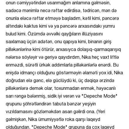
onun cəmiyyətindən usanmağım anlamına gəlməsin,
sadəcə mənimlə necə rəftar edirdisə, tədricən, mən də
onunla eləcə rəftar etməyə başladım, kətil kimi, pəncərə
altındakı kaktus kimi və ya pəncərə arxasındakı yumru
bulud kimi. Özümdə əvvəlki qayğıların illüziyasını
saxlamaq üçün adətən, onu qapıya kimi, binanın giriş
pilləkənlərinə kimi ötürür, arxasıyca dolaşıq-qarmaqarışıq
nələrsə söyləyir və geriyə qayıdırdım, Nika heç vaxt liftlə
enməzdi, sürətli ürkək addımlarla pilləkənlərlə enərdi. Bu
enişdə idmançı olduğunu göstərməyin əlaməti yox idi, Nika
doğrudan elə gənc, elə güclüydü ki, üç dəqiqə ərzində
pilləkənlərə demək olar, toxunmadan enmək, həyəcanlı
sarı rəngə bələnmiş, sidik iyi verən və "Depeche Mode"
qrupunu şöhrətləndirən tabuta bənzər yeşiyin
vızıldamasını gözləməkdən asan gəlirdi ona. (Yeri
gəlmişkən, Nika ümumiyyətlə roka qarşı laqeyd
olduğundan, "Depeche Mode" qrupuna da çox laqeyd