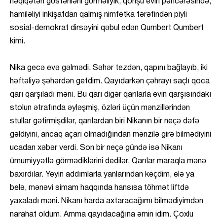
həqiqətən göstəriləni görməliyik, qonşu evin pəncərəsində,
hamiləliyi inkişafdan qalmış nimfetka tərəfindən piyli
sosial-demokrat dirsəyini qəbul edən Qumbert Qumbert
kimi.
Nika gecə evə gəlmədi. Səhər tezdən, qapını bağlayıb, iki
həftəliyə şəhərdən getdim. Qayıdarkən çəhrayı saçlı qoca
qarı qarşıladı məni. Bu qarı digər qarılarla evin qarşısındakı
stolun ətrafında əyləşmiş, özləri üçün mənzillərindən
stullar gətirmişdilər, qarılardan biri Nikanın bir neçə dəfə
gəldiyini, ancaq açarı olmadığından mənzilə girə bilmədiyini
ucadan xəbər verdi. Son bir neçə gündə isə Nikanı
ümumiyyətlə görmədiklərini dedilər. Qarılar maraqla mənə
baxırdılar. Yeyin addımlarla yanlarından keçdim, elə ya
belə, mənəvi simam haqqında hansısa töhmət liftdə
yaxaladı məni. Nikanı harda axtaracağımı bilmədiyimdən
narahat oldum. Amma qayıdacağına əmin idim. Çoxlu