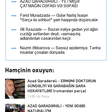
AZAD QARADƏRƏLİ - YETMİŞƏ
ÇATMAĞIN CƏFASI VƏ SƏFASI
Fərid Muradzadə — Gülər Natiq İsaqın
"Sərçə ilə söhbət" şeiri haqqında düşüncələr
Əli Rzazadə — Bəzən irəliyə gedən yol ağlın
cızdığı xətlərdən deyil, «axmaq»lıq
adlandırılan cəsarətdən keçir.
Nəzrin Əkbərova — Səssiz epidemiya: Tənha
insanlar çoxalan dünyada
Həmçinin oxuyun:
Azad Qaradərəli - ERMƏNİ DOKTORUN
GÜNDƏLİYİ VƏ QARABAĞIN QARA
HEKAYƏTLƏRİ (romandan parça)
13.05.19, Proza
AZAD QARADƏRƏLİ - YENİ ƏDƏBİ
NATURALİZM