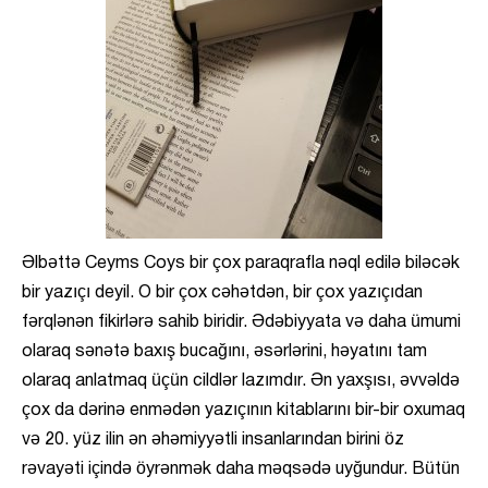
Əlbəttə Ceyms Coys bir çox paraqrafla nəql edilə biləcək
bir yazıçı deyil. O bir çox cəhətdən, bir çox yazıçıdan
fərqlənən fikirlərə sahib biridir. Ədəbiyyata və daha ümumi
olaraq sənətə baxış bucağını, əsərlərini, həyatını tam
olaraq anlatmaq üçün cildlər lazımdır. Ən yaxşısı, əvvəldə
çox da dərinə enmədən yazıçının kitablarını bir-bir oxumaq
və 20. yüz ilin ən əhəmiyyətli insanlarından birini öz
rəvayəti içində öyrənmək daha məqsədə uyğundur. Bütün