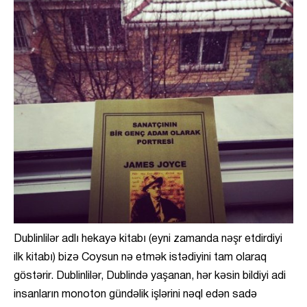
Dublinlilər adlı hekayə kitabı (eyni zamanda nəşr etdirdiyi
ilk kitabı) bizə Coysun nə etmək istədiyini tam olaraq
göstərir. Dublinlilər, Dublində yaşanan, hər kəsin bildiyi adi
insanların monoton gündəlik işlərini nəql edən sadə