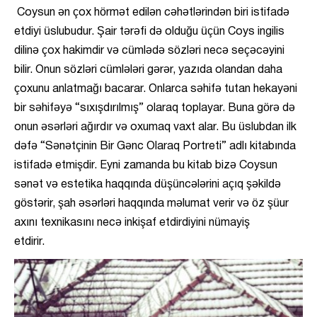
Coysun ən çox hörmət edilən cəhətlərindən biri istifadə
etdiyi üslubudur. Şair tərəfi də olduğu üçün Coys ingilis
dilinə çox hakimdir və cümlədə sözləri necə seçəcəyini
bilir. Onun sözləri cümlələri gərər, yazıda olandan daha
çoxunu anlatmağı bacarar. Onlarca səhifə tutan hekayəni
bir səhifəyə “sıxışdırılmış” olaraq toplayar. Buna görə də
onun əsərləri ağırdır və oxumaq vaxt alar. Bu üslubdan ilk
dəfə “Sənətçinin Bir Gənc Olaraq Portreti” adlı kitabında
istifadə etmişdir. Eyni zamanda bu kitab bizə Coysun
sənət və estetika haqqında düşüncələrini açıq şəkildə
göstərir, şah əsərləri haqqında məlumat verir və öz şüur
axını texnikasını necə inkişaf etdirdiyini nümayiş
etdirir.