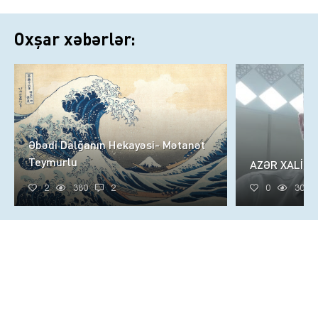
Oxşar xəbərlər:
Əbədi Dalğanın Hekayəsi- Mətanət
Teymurlu
AZƏR XALİQ
2
380
2
0
305