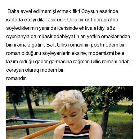
Daha əvvəl edilməmişi etmək fikri Coysun əsərində
istifadə etdiyi dilə təsir edir. Uillis bir üst paraqrafda
söylədiklərimin yanında içərisində ehtiva etdiyi söz
oyunlarıyla da müasir ədəbiyyatın ən yetkin örnəklərindən
birini əmələ gətirir. Bəli, Uillis romanının postmodern bir
roman olduğunu söyləyənlərin əksinə, modernizmi belə
lazım olduğu qədər gərməsinə rəğmən Uillis romanı ədəbi
cərəyan olaraq modern bir
romand