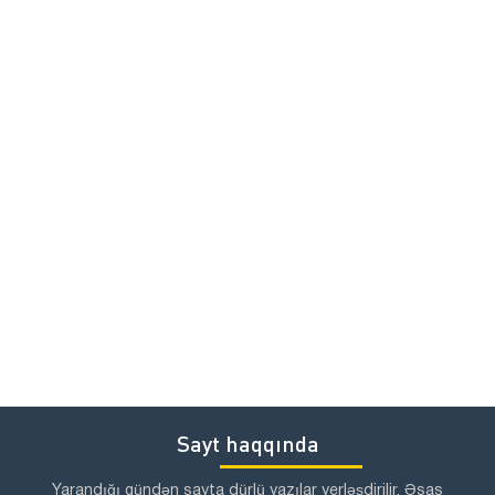
Sayt haqqında
Yarandığı gündən sayta dürlü yazılar yerləşdirilir. Əsas