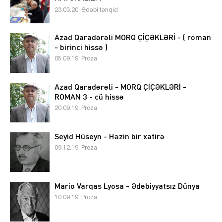
23.03.20, Ədəbi tənqid
Azad Qaradərəli MORQ ÇİÇƏKLƏRİ - ( roman
- birinci hissə )
05.09.19, Proza
Azad Qaradərəli - MORQ ÇİÇƏKLƏRİ -
ROMAN 3 - cü hissə
20.09.19, Proza
Seyid Hüseyn - Həzin bir xatirə
09.12.19, Proza
Mario Varqas Lyosa - Ədəbiyyatsız Dünya
10.09.19, Proza