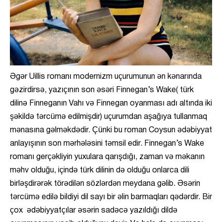
Əgər Uillis romanı modernizm uçurumunun ən kənarında
gəzirdirsə, yazıçının son əsəri Finnegan’s Wake( türk
dilinə Finneganın Vahı və Finnegan oyanması adı altında iki
şəkildə tərcümə edilmişdir) uçurumdan aşağıya tullanmaq
mənasına gəlməkdədir. Çünki bu roman Coysun ədəbiyyat
anlayışının son mərhələsini təmsil edir. Finnegan’s Wake
romanı gerçəkliyin yuxulara qarışdığı, zaman və məkanın
məhv olduğu, içində türk dilinin də olduğu onlarca dili
birləşdirərək törədilən sözlərdən meydana gəlib. Əsərin
tərcümə edilə bildiyi dil sayı bir əlin barmaqları qədərdir. Bir
çox ədəbiyyatçılar əsərin sadəcə yazıldığı dildə