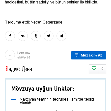
həqiqətləri, bütün sadəliyi və bütün sehrləri ilə birlikdə.
Tərcümə etdi: Nəcəf Əsgərzadə
Lentimə
Müzakirə
(0)
əlavə et
0
Mövzuya uyğun linklər:
Naxçıvan teatrının təcrübəsi İzmirdə təbliğ
olunub