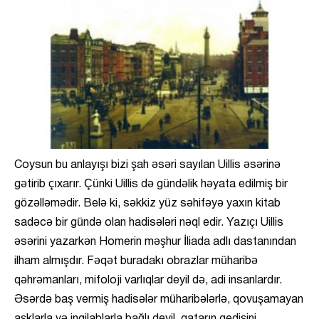
Coysun bu anlayışı bizi şah əsəri sayılan Uillis əsərinə
gətirib çıxarır. Çünki Uillis də gündəlik həyata edilmiş bir
gözəlləmədir. Belə ki, səkkiz yüz səhifəyə yaxın kitab
sadəcə bir gündə olan hadisələri nəql edir. Yazıçı Uillis
əsərini yazarkən Homerin məşhur İliada adlı dastanından
ilham almışdır. Fəqət buradakı obrazlar müharibə
qəhrəmanları, mifoloji varlıqlar deyil də, adi insanlardır.
Əsərdə baş vermiş hadisələr müharibələrlə, qovuşamayan