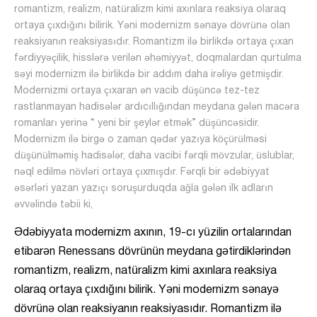
romantizm, realizm, natüralizm kimi axınlara reaksiya olaraq
ortaya çıxdığını bilirik. Yəni modernizm sənayə dövrünə olan
reaksiyanın reaksiyasıdır. Romantizm ilə birlikdə ortaya çıxan
fərdiyyəçilik, hisslərə verilən əhəmiyyət, doqmalardan qurtulma
səyi modernizm ilə birlikdə bir addım daha irəliyə getmişdir.
Modernizmi ortaya çıxaran ən vacib düşüncə tez-tez
rastlanmayan hadisələr ardıcıllığından meydana gələn macəra
romanları yerinə “ yeni bir şeylər etmək” düşüncəsidir.
Modernizm ilə birgə o zaman qədər yazıya köçürülməsi
düşünülməmiş hadisələr, daha vacibi fərqli mövzular, üslublar,
nəql edilmə növləri ortaya çıxmışdır. Fərqli bir ədəbiyyat
əsərləri yazan yazıçı soruşurduqda ağla gələn ilk adların
əvvəlində təbii ki,
Ədəbiyyata modernizm axının, 19-cı yüzilin ortalarından
etibarən Renessans dövrünün meydana gətirdiklərindən
romantizm, realizm, natüralizm kimi axınlara reaksiya
olaraq ortaya çıxdığını bilirik. Yəni modernizm sənayə
dövrünə olan reaksiyanın reaksiyasıdır. Romantizm ilə