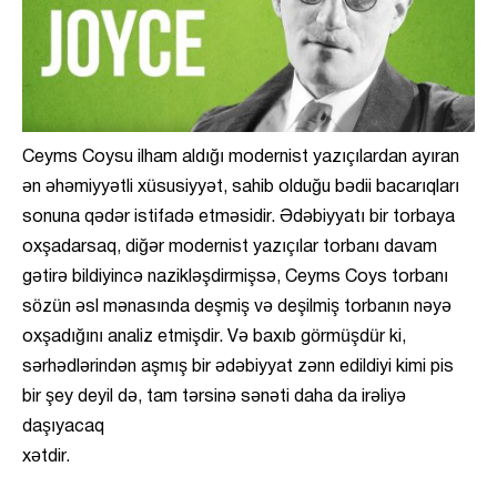
Ceyms Coysu ilham aldığı modernist yazıçılardan ayıran
ən əhəmiyyətli xüsusiyyət, sahib olduğu bədii bacarıqları
sonuna qədər istifadə etməsidir. Ədəbiyyatı bir torbaya
oxşadarsaq, diğər modernist yazıçılar torbanı davam
gətirə bildiyincə nazikləşdirmişsə, Ceyms Coys torbanı
sözün əsl mənasında deşmiş və deşilmiş torbanın nəyə
oxşadığını analiz etmişdir. Və baxıb görmüşdür ki,
sərhədlərindən aşmış bir ədəbiyyat zənn edildiyi kimi pis
bir şey deyil də, tam tərsinə sənəti daha da irəliyə
daşıyacaq
xətd