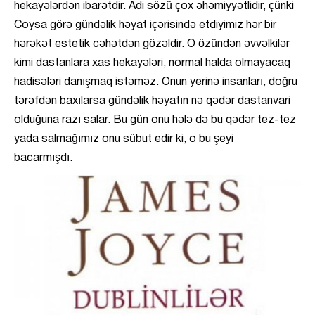
hekayələrdən ibarətdir. Adi sözü çox əhəmiyyətlidir, çünki
Coysa görə gündəlik həyat içərisində etdiyimiz hər bir
hərəkət estetik cəhətdən gözəldir. O özündən əvvəlkilər
kimi dastanlara xas hekayələri, normal halda olmayacaq
hadisələri danışmaq istəməz. Onun yerinə insanları, doğru
tərəfdən baxılarsa gündəlik həyatın nə qədər dastanvari
olduğuna razı salar. Bu gün onu hələ də bu qədər tez-tez
yada salmağımız onu sübut edir ki, o bu şeyi
bacarmışdı.