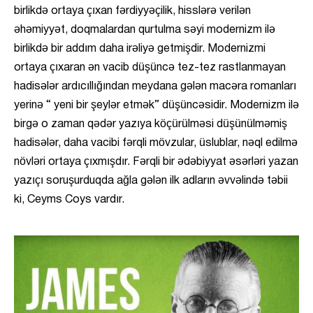
birlikdə ortaya çıxan fərdiyyəçilik, hisslərə verilən
əhəmiyyət, doqmalardan qurtulma səyi modernizm ilə
birlikdə bir addım daha irəliyə getmişdir. Modernizmi
ortaya çıxaran ən vacib düşüncə tez-tez rastlanmayan
hadisələr ardıcıllığından meydana gələn macəra romanları
yerinə “ yeni bir şeylər etmək” düşüncəsidir. Modernizm ilə
birgə o zaman qədər yazıya köçürülməsi düşünülməmiş
hadisələr, daha vacibi fərqli mövzular, üslublar, nəql edilmə
növləri ortaya çıxmışdır. Fərqli bir ədəbiyyat əsərləri yazan
yazıçı soruşurduqda ağla gələn ilk adların əvvəlində təbii
ki, Ceyms Coys vardır.