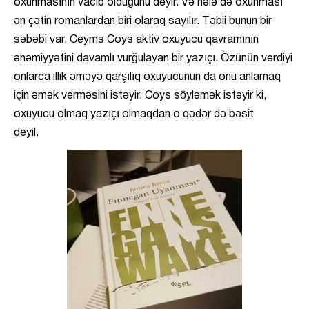
oxunmasının vacib olduğunu deyir. Və hələ də oxunması
ən çətin romanlardan biri olaraq sayılır. Təbii bunun bir
səbəbi var. Ceyms Coys aktiv oxuyucu qavramının
əhəmiyyətini davamlı vurğulayan bir yazıçı. Özünün verdiyi
onlarca illik əməyə qarşılıq oxuyucunun da onu anlamaq
için əmək verməsini istəyir. Coys söyləmək istəyir ki,
oxuyucu olmaq yazıçı olmaqdan o qədər də bəsit
deyi