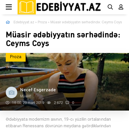
Edebiyyat.az
»
Proza
» Müasir ədəbiyyatın sərhədində: Ceyms Coys
Müasir ədəbiyyatın sərhədində:
Ceyms Coys
Proza
Necef Esgerzade
Müəllif:
18:00, 29 mart 2019
2 672
0
Ədəbiyyata modernizm axının, 19-cı yüzilin ortalarından
etibarən Renessans dövrünün meydana gətirdiklərindən