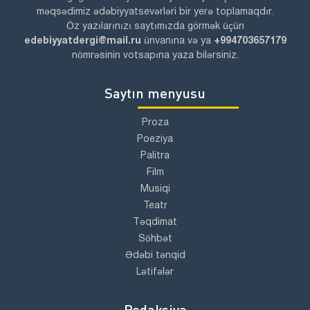
məqsədimiz ədəbiyyatsevərləri bir yerə toplamaqdır.
Öz yazılarınızı saytımızda görmək üçün
edebiyyatdergi@mail.ru
ünvanına və ya
+994703657179
nömrəsinin votsapına yaza bilərsiniz.
Saytın menyusu
Proza
Poeziya
Palitra
Film
Musiqi
Teatr
Təqdimat
Söhbət
Ədəbi tənqid
Lətifələr
Redaksiya