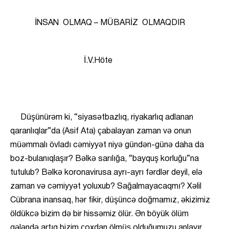
İNSAN OLMAQ – MÜBARİZ OLMAQDIR
İ.V.Höte
Düşünürəm ki, “siyasətbazlıq, riyakarlıq adlanan
qaranlıqlar”da (Asif Ata) çabalayan zaman və onun
müəmmalı övladı cəmiyyət niyə gündən-günə daha da
boz-bulanıqlaşır? Bəlkə sarılığa, “bayquş korluğu”na
tutulub? Bəlkə koronavirusa ayrı-ayrı fərdlər deyil, elə
zaman və cəmiyyət yoluxub? Sağalmayacaqmı? Xəlil
Cübrana inansaq, hər fikir, düşüncə doğmamız, əkizimiz
öldükcə bizim də bir hissəmiz ölür. Ən böyük ölüm
gələndə artıq bizim çoxdan ölmüş olduğumuzu anlayır,