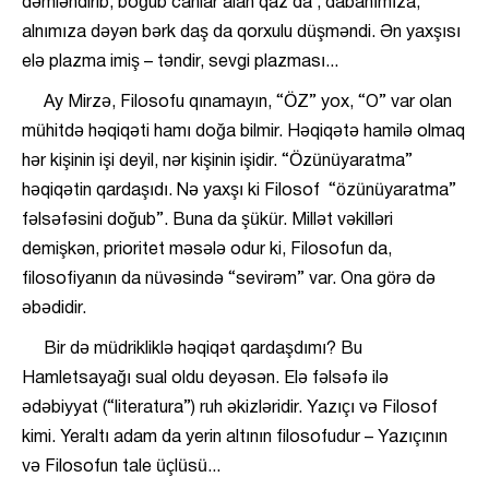
dəmləndirib, boğub canlar alan qaz da , dabanımıza,
alnımıza dəyən bərk daş da qorxulu düşməndi. Ən yaxşısı
elə plazma imiş – təndir, sevgi plazması...
Ay Mirzə, Filosofu qınamayın, “ÖZ” yox, “O” var olan
mühitdə həqiqəti hamı doğa bilmir. Həqiqətə hamilə olmaq
hər kişinin işi deyil, nər kişinin işidir. “Özünüyaratma”
həqiqətin qardaşıdı. Nə yaxşı ki Filosof “özünüyaratma”
fəlsəfəsini doğub”. Buna da şükür. Millət vəkilləri
demişkən, prioritet məsələ odur ki, Filosofun da,
filosofiyanın da nüvəsində “sevirəm” var. Ona görə də
əbədidir.
Bir də müdrikliklə həqiqət qardaşdımı? Bu
Hamletsayağı sual oldu deyəsən. Elə fəlsəfə ilə
ədəbiyyat (“literatura”) ruh əkizləridir. Yazıçı və Filosof
kimi. Yeraltı adam da yerin altının filosofudur – Yazıçının
və Filosofun tale üçlüsü...