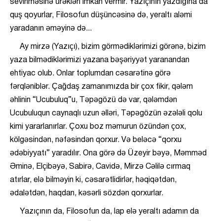
sevinməsinə ürəkləri imkan vermir. Yazıçının yazdığına da
quş qoyurlar, Filosofun düşüncəsinə də, yeraltı aləmi
yaradanın əməyinə də...
Ay mirzə (Yazıçı), bizim görmədiklərimizi görənə, bizim
yaza bilmədiklərimizi yazana bəşəriyyət yaranandan
ehtiyac olub. Onlar toplumdan cəsarətinə görə
fərqləniblər. Çağdaş zamanımızda bir çox fikir, qələm
əhlinin “Ucubuluq”u, Təpəgözü də var, qələmdən
Ucubuluqun caynaqlı uzun əlləri, Təpəgözün əzələli qolu
kimi yararlanırlar. Çoxu boz məmurun özündən çox,
kölgəsindən, nəfəsindən qorxur. Və beləcə “qorxu
ədəbiyyatı” yaradılır. Ona görə də Üzeyir bəyə, Məmməd
Əminə, Elçibəyə, Sabirə, Cavidə, Mirzə Cəlilə cırmaq
atırlar, elə bilməyin ki, cəsarətlidirlər, həqiqətdən,
ədalətdən, haqdan, kəsərli sözdən qorxurlar.
Yazıçının da, Filosofun da, lap elə yeraltı adamın da