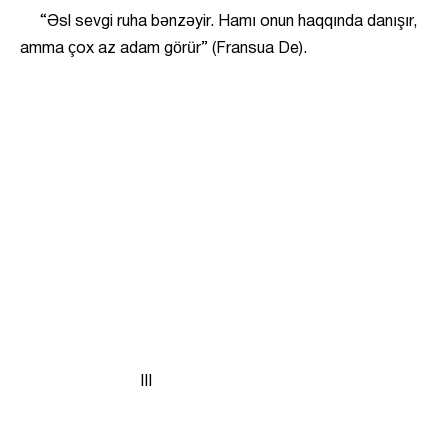
“Əsl sevgi ruha bənzəyir. Hamı onun haqqında danışır,
amma çox az adam görür” (Fransua De).
III