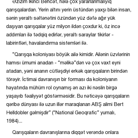
Əzizim İkinci Behcət, hələ çox yararlanmalıyıq
qarışqalardan. Yerin altını yerin üstündən yaxşı bilən insan,
sənin yeraltı səltənətini özündən yüz dəfə ağır yük
daşıyan qarışqalar yüz milyon ildən çoxdur ki, öz incə
addımları ilə tədqiq edirlər, yeraltı saraylar tikirlər -
labirintləri, havalandırma sistemləri ilə.
“Qarışqa koloniyası böyük ailə kimidir. Ailənin üzvlərinin
hamısı ümumi anadan - “məlikə”dən və çox vaxt eyni
atadan, yəni ananın cütləşdiyi erkək qarışqaların birindən
törəyir. İctimai davranışın bir forması da koloniyanın
həyatında mühüm rol oynamış ən azı iki nəslin birgə
yaşayıb fəaliyyət göstərməsidir. Bu nəticəyə qarışqaların
qəribə dünyası ilə uzun illər maraqlanan ABŞ alimi Bert
Helldobler gəlmişdir” (“National Geoqrafic” yurnalı,
1984)...
Qarışqaların davranışlarına diqqət verəndə onlara