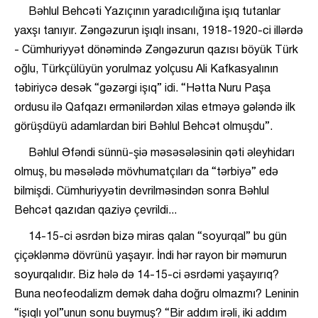
Bəhlul Behcəti Yazıçının yaradıcılığına işıq tutanlar
yaxşı tanıyır. Zəngəzurun işıqlı insanı, 1918-1920-ci illərdə
- Cümhuriyyət dönəmində Zəngəzurun qazısı böyük Türk
oğlu, Türkçülüyün yorulmaz yolçusu Ali Kafkasyalının
təbiriycə desək “gəzərgi işıq” idi. “Hətta Nuru Paşa
ordusu ilə Qafqazı ermənilərdən xilas etməyə gələndə ilk
görüşdüyü adamlardan biri Bəhlul Behcət olmuşdu”.
Bəhlul Əfəndi sünnü-şiə məsəsələsinin qəti əleyhidarı
olmuş, bu məsələdə mövhumatçıları da “tərbiyə” edə
bilmişdi. Cümhuriyyətin devrilməsindən sonra Bəhlul
Behcət qazıdan qaziyə çevrildi...
14-15-ci əsrdən bizə miras qalan “soyurqal” bu gün
çiçəklənmə dövrünü yaşayır. İndi hər rayon bir məmurun
soyurqalıdır. Biz hələ də 14-15-ci əsrdəmi yaşayırıq?
Buna neofeodalizm demək daha doğru olmazmı? Leninin
“işıqlı yol”unun sonu buymuş? “Bir addım irəli, iki addım