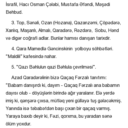
İsrafil, Hacı Osman Çələbi, Mustafa Əfəndi, Məşədi
Behbud.
3. Top, Sənəli, Ozan (Hozana), Qazanzəmi, Çöpədərə,
Xanlıq, Maşanlı, Almalı, Qaradərə, Rəzdərə, Sobu, Hənd
və digər coğrafi adlar. Bunlar hamısı danışan tarixdir.
4. Qara Mamedlə Gəncinskinin yolboyu söhbətləri.
“Maldili” kafesində nahar.
5. “Qazı Bəhlulun qazi Bəhlula çevrilməsi”.
Azad Qaradərəlinin bizə Qaçaq Fərzalı tanıtımı:
“Babam danışırdı ki, dayım - Qaçaq Fərzalı ana babamın
dayısı olub - döyüşlərin birində ağır yaralanır. Elə yerdə
imiş ki, qənşərə çıxsa, mütləq yeni gülləyə tuş gələcəkmiş.
Yanında isə təbabətdən başı çıxan bir qaçaq varmış.
Yaraya baxıb deyir ki, Fəzi, qorxma, bu yaradan sənə
ölüm yoxdur.