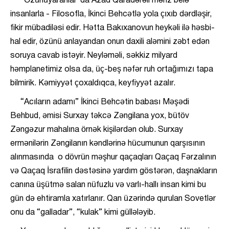
“Özünüyaranlar”da Azad Qaradərəli məhz belə
insanlarla - Filosofla, İkinci Behcətlə yola çıxıb dərdləşir,
fikir mübadiləsi edir. Hətta Bakıxanovun heykəli ilə həsbi-
hal edir, özünü anlayandan onun daxili aləmini zəbt edən
soruya cavab istəyir. Neyləməli, səkkiz milyard
həmplanetimiz olsa da, üç-beş nəfər ruh ortağımızı tapa
bilmirik. Kəmiyyət çoxaldıqca, keyfiyyət azalır.
“Acıların adamı” İkinci Behcətin babası Məşədi
Behbud, əmisi Surxay təkcə Zəngilana yox, bütöv
Zəngəzur mahalına örnək kişilərdən olub. Surxay
ermənilərin Zəngilanın kəndlərinə hücumunun qarşısının
alınmasında o dövrün məşhur qaçaqları Qaçaq Fərzalının
və Qaçaq İsrafilin dəstəsinə yardım göstərən, daşnakların
canına üşütmə salan nüfuzlu və varlı-hallı insan kimi bu
gün də ehtiramla xatırlanır. Qan üzərində qurulan Sovetlər
onu da “galladar”, “kulak” kimi güllələyib.