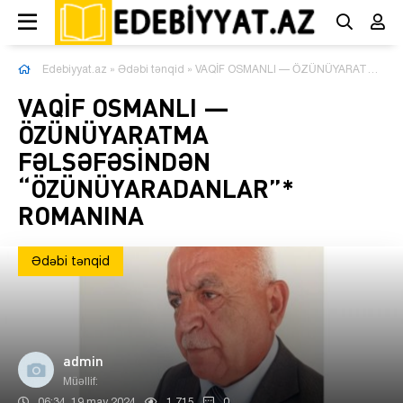
Edebiyyat.az
»
Ədəbi tənqid
» VAQİF OSMANLI — ÖZÜNÜYARATMA FƏLSƏFƏSİNDƏN “ÖZÜNÜYARADANLAR”* ROMANINA
VAQİF OSMANLI —
ÖZÜNÜYARATMA
FƏLSƏFƏSİNDƏN
“ÖZÜNÜYARADANLAR”*
ROMANINA
Ədəbi tənqid
admin
Müəllif:
06:34, 19 may 2024
1 715
0