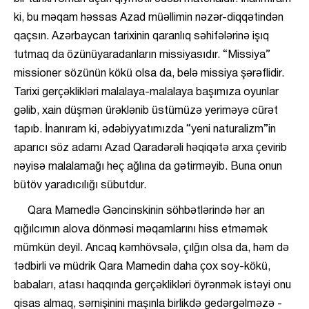
ki, bu məqam həssas Azad müəllimin nəzər-diqqətindən
qaçsın. Azərbaycan tarixinin qaranlıq səhifələrinə işıq
tutmaq da özünüyaradanların missiyasıdır. “Missiya”
missioner sözünün kökü olsa da, belə missiya şərəflidir.
Tarixi gerçəklikləri malalaya-malalaya başımıza oyunlar
gəlib, xain düşmən ürəklənib üstümüzə yeriməyə cürət
tapıb. İnanıram ki, ədəbiyyatımızda “yeni naturalizm”in
aparıcı söz adamı Azad Qaradərəli həqiqətə arxa çevirib
nəyisə malalamağı heç ağlına da gətirməyib. Buna onun
bütöv yaradıcılığı sübutdur.
Qara Mamedlə Gəncinskinin söhbətlərində hər an
qığılcımın alova dönməsi məqamlarını hiss etməmək
mümkün deyil. Ancaq kəmhövsələ, çılğın olsa da, həm də
tədbirli və müdrik Qara Mamedin daha çox soy-kökü,
babaları, atası haqqında gerçəklikləri öyrənmək istəyi onu
qisas almaq, sərnişinini maşınla birlikdə gedərgəlməzə -