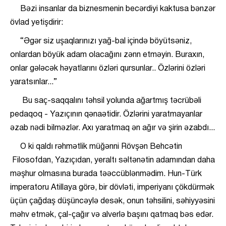
Bəzi insanlar da biznesmenin becərdiyi kaktusa bənzər
övlad yetişdirir:
“Əgər siz uşaqlarınızı yağ-bal içində böyütsəniz,
onlardan böyük adam olacağını zənn etməyin. Buraxın,
onlar gələcək həyatlarını özləri qursunlar.. Özlərini özləri
yaratsınlar...”
Bu saç-saqqalını təhsil yolunda ağartmış təcrübəli
pedaqoq - Yazıçının qənaətidir. Özlərini yaratmayanlar
əzab nədi bilməzlər. Axı yaratmaq ən ağır və şirin əzabdı...
O ki qaldı rəhmətlik müğənni Rövşən Behcətin
Filosofdan, Yazıçıdan, yeraltı səltənətin adamından daha
məşhur olmasına burada təəccüblənmədim. Hun-Türk
imperatoru Atillaya görə, bir dövləti, imperiyanı çökdürmək
üçün çağdaş düşüncəylə desək, onun təhsilini, səhiyyəsini
məhv etmək, çal-çağır və alverlə başını qatmaq bəs edər.