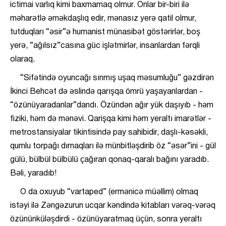
ictimai varlıq kimi baxmamaq olmur. Onlar bir-biri ilə
məharətlə əməkdaşlıq edir, mənasız yerə qatil olmur,
tutduqları “əsir”ə humanist münasibət göstərirlər, boş
yerə, “ağılsız”casına güc işlətmirlər, insanlardan fərqli
olaraq.
“Sifətində oyuncağı sınmış uşaq məsumluğu” gəzdirən
İkinci Behcət də əslində qarışqa ömrü yaşayanlardan -
“özünüyaradanlar”dandı. Özündən ağır yük daşıyıb - həm
fiziki, həm də mənəvi. Qarişqa kimi həm yeraltı imarətlər -
metrostansiyalar tikintisində pay sahibidir, daşlı-kəsəkli,
qumlu torpağı dırnaqları ilə münbitləşdirib öz “əsər”ini - gül
gülü, bülbül bülbülü çağıran qonaq-qaralı bağını yaradıb.
Bəli, yaradıb!
O da oxuyub “vartaped” (ermənicə müəllim) olmaq
istəyi ilə Zəngəzurun ucqar kəndində kitabları vərəq-vərəq
özününküləşdirdi - özünüyaratmaq üçün, sonra yeraltı