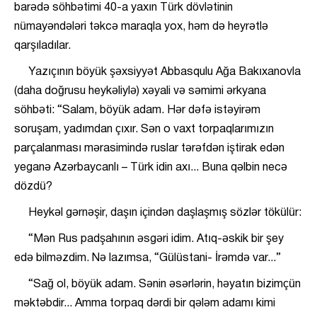
barədə söhbətimi 40-a yaxın Türk dövlətinin
nümayəndələri təkcə maraqla yox, həm də heyrətlə
qarşıladılar.
Yazıçının böyük şəxsiyyət Abbasqulu Ağa Bakıxanovla
(daha doğrusu heykəliylə) xəyali və səmimi ərkyana
söhbəti: “Salam, böyük adam. Hər dəfə istəyirəm
soruşam, yadımdan çıxır. Sən o vaxt torpaqlarımızın
parçalanması mərasimində ruslar tərəfdən iştirak edən
yeganə Azərbaycanlı – Türk idin axı... Buna qəlbin necə
dözdü?
Heykəl gərnəşir, daşın içindən daşlaşmış sözlər tökülür:
“Mən Rus padşahının əsgəri idim. Atıq-əskik bir şey
edə bilməzdim. Nə lazımsa, “Gülüstani- İrəmdə var...”
“Sağ ol, böyük adam. Sənin əsərlərin, həyatın bizimçün
məktəbdir... Amma torpaq dərdi bir qələm adamı kimi