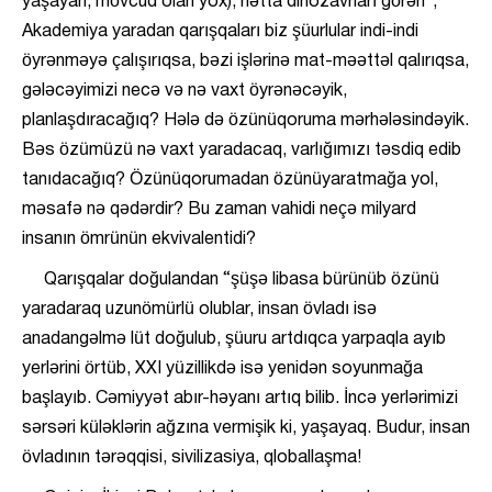
yaşayan, mövcud olan yox), hətta dinozavrları görən”,
Akademiya yaradan qarışqaları biz şüurlular indi-indi
öyrənməyə çalışırıqsa, bəzi işlərinə mat-məəttəl qalırıqsa,
gələcəyimizi necə və nə vaxt öyrənəcəyik,
planlaşdıracağıq? Hələ də özünüqoruma mərhələsindəyik.
Bəs özümüzü nə vaxt yaradacaq, varlığımızı təsdiq edib
tanıdacağıq? Özünüqorumadan özünüyaratmağa yol,
məsafə nə qədərdir? Bu zaman vahidi neçə milyard
insanın ömrünün ekvivalentidi?
Qarışqalar doğulandan “şüşə libasa bürünüb özünü
yaradaraq uzunömürlü olublar, insan övladı isə
anadangəlmə lüt doğulub, şüuru artdıqca yarpaqla ayıb
yerlərini örtüb, XXI yüzillikdə isə yenidən soyunmağa
başlayıb. Cəmiyyət abır-həyanı artıq bilib. İncə yerlərimizi
sərsəri küləklərin ağzına vermişik ki, yaşayaq. Budur, insan
övladının tərəqqisi, sivilizasiya, qloballaşma!