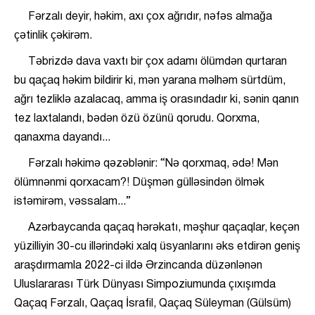
Fərzalı deyir, həkim, axı çox ağrıdır, nəfəs almağa
çətinlik çəkirəm.
Təbrizdə dava vaxtı bir çox adamı ölümdən qurtaran
bu qaçaq həkim bildirir ki, mən yarana məlhəm sürtdüm,
ağrı tezliklə azalacaq, amma iş orasındadır ki, sənin qanın
tez laxtalandı, bədən özü özünü qorudu. Qorxma,
qanaxma dayandı...
Fərzalı həkimə qəzəblənir: “Nə qorxmaq, ədə! Mən
ölümnənmi qorxacam?! Düşmən gülləsindən ölmək
istəmirəm, vəssalam...”
Azərbaycanda qaçaq hərəkatı, məşhur qaçaqlar, keçən
yüzilliyin 30-cu illərindəki xalq üsyanlarını əks etdirən geniş
araşdırmamla 2022-ci ildə Ərzincanda düzənlənən
Uluslararası Türk Dünyası Simpoziumunda çıxışımda
Qaçaq Fərzalı, Qaçaq İsrafil, Qaçaq Süleyman (Gülsüm)