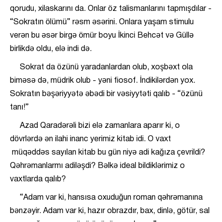
qorudu, xilaskarını da. Onlar öz talismanlarını tapmışdılar -
“Sokratın ölümü” rəsm əsərini. Onlara yaşam stimulu
verən bu əsər birgə ömür boyu İkinci Behcət və Güllə
birlikdə oldu, elə indi də.
Sokrat da özünü yaradanlardan olub, xoşbəxt ola
biməsə də, müdrik olub - yəni fiosof. İndikilərdən yox.
Sokratın bəşəriyyətə əbədi bir vəsiyytəti qalıb - “özünü
tanı!”
Azad Qaradərəli bizi elə zamanlara aparır ki, o
dövrlərdə ən ilahi inanc yerimiz kitab idi. O vaxt
müqəddəs sayılan kitab bu gün niyə adi kağıza çevrildi?
Qəhrəmanlarmı adiləşdi? Bəlkə ideal bildiklərimiz o
vaxtlarda qalıb?
“Adam var ki, hansısa oxuduğun roman qəhrəmanına
bənzəyir. Adam var ki, hazır obrazdır, bax, dinlə, götür, sal