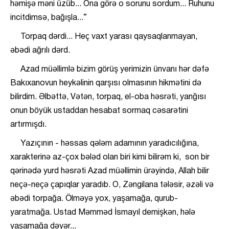
həmişə məni üzüb... Ona görə o sorunu sordum... Ruhunu
incitdimsə, bağışla...”
Torpaq dərdi... Heç vaxt yarası qaysaqlanmayan,
əbədi ağrılı dərd.
Azad müəllimlə bizim görüş yerimizin ünvanı hər dəfə
Bakıxanovun heykəlinin qarşısı olmasının hikmətini də
bilirdim. Əlbəttə, Vətən, torpaq, el-oba həsrəti, yanğısı
onun böyük ustaddan hesabat sormaq cəsarətini
artırmışdı.
Yazıçının - həssas qələm adamının yaradıcılığına,
xarakterinə az-çox bələd olan biri kimi bilirəm ki, son bir
qərinədə yurd həsrəti Azad müəllimin ürəyində, Allah bilir
neçə-neçə çapıqlar yaradıb. O, Zəngilana tələsir, əzəli və
əbədi torpağa. Ölməyə yox, yaşamağa, qurub-
yaratmağa. Ustad Məmməd İsmayıl demişkən, hələ
yaşamağa dəyər...