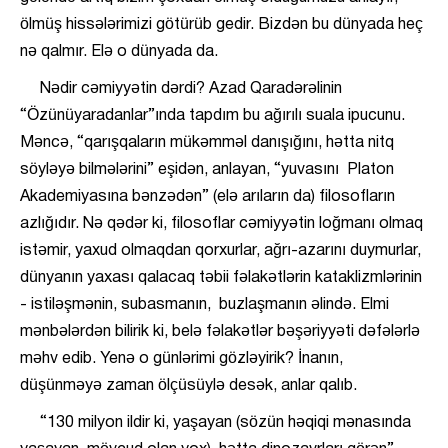
ölmüş hissələrimizi götürüb gedir. Bizdən bu dünyada heç
nə qalmır. Elə o dünyada da.
Nədir cəmiyyətin dərdi? Azad Qaradərəlinin
“Özünüyaradanlar”ında tapdım bu ağırılı suala ipucunu.
Məncə, “qarışqaların mükəmməl danışığını, hətta nitq
söyləyə bilmələrini” eşidən, anlayan, “yuvasını Platon
Akademiyasına bənzədən” (elə arıların da) filosofların
azlığıdır. Nə qədər ki, filosoflar cəmiyyətin loğmanı olmaq
istəmir, yaxud olmaqdan qorxurlar, ağrı-azarını duymurlar,
dünyanın yaxası qalacaq təbii fəlakətlərin kataklizmlərinin
- istiləşmənin, subasmanın, buzlaşmanın əlində. Elmi
mənbələrdən bilirik ki, belə fəlakətlər bəşəriyyəti dəfələrlə
məhv edib. Yenə o günlərimi gözləyirik? İnanın,
düşünməyə zaman ölçüsüylə desək, anlar qalıb.
“130 milyon ildir ki, yaşayan (sözün həqiqi mənasında