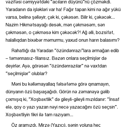
vəzifəsi cəmiyyətdəki “acıların düyünü”nü çözməkdi.
Yaradanın da işləkləri var ha! Fağır tapan kimi nə ağır yükü
varsa, belinə şəlləyir, çək ki, çəkəsən. Bilir ki, çəkəcək...
Nazim Hikmətsayağı desək, mən çəkməsəm, sən
çəkməsən, o çəkməsə kim çəkəcək?! Ağ əlli, bozsifət,
halallıqdan bixəbər məmurmu, yaxud onun harın balasımı?
Rahatlığı da Yaradan “özündənrazı”lara ərmağan edib
– təmənnasız-filansız. Bəzən onlara seçilmişlər də
deyirlər. Ayə, görəsən “özündənrazılar” nə vaxtdan
“seçilmişlər” olublar?
Məni bu kəlləmayallaq fəlsəfəmə görə qınamayın,
dünyanın özü başıaşağıdı. Görün nə zəmanəyə gəlib
çıxmışıq ki, “Xoşbəxtlik” də gileyli-gileyli mızıldanır: “İnsaf
elə, qoy o yazı yazan nəyi necə yazacağını özü seçsin”.
Xoşbəxtliyin fikri ilə tam razıyam...
Öz aramızdı, Mirzə (Yazıçı), sənin yoluna heç