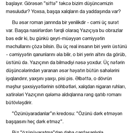
başlayır. Görəsən “siftə” təkcə bizim düşüncəmizin
məsuludur? Yoxsa, başqa xalqların da yaddaşında var?
Bu əsər roman janrında bir yenilikdir - cəmi üç surət
var. Başqa nasirlərdən fərqli olaraq Yazıçıya bu obrazlar
bəs edir ki, bu günkü qeyri-müəyyən cəmiyyətin
məchullarını çözə bilsin. Bu üç real insanın biri yerin üstünü
- cəmiyyətin qanunlarını əla bilir, o biri yerin altını da görüb,
üstünü də. Yazıçının da bilmədiyi nəsə yoxdur. Üç nəfərin
düşüncələrindən yaranan əsər həyatın bütün sahələrini
işıqlandırır, yaxşını yaxşı, pisi pis. Əlbəttə, o dövrün
məşhur şəxsiyyətlərinin söhbətləri, xalqdan nigaran ruhları,
xatirələri Yazıçının qələmə aldıqlarına rəng qatıb romanı
bütövləşdirir.
“Özünüyaradanlar”ın kredosu: “Özünü dərk etməyən
başqasını heç dərk etməz”.
Biz “özünüyaratma”dan daha canfəşanlıqla