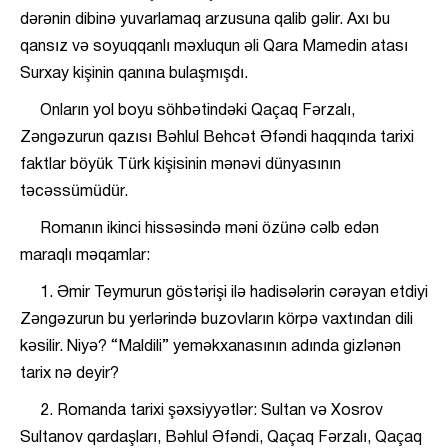
dərənin dibinə yuvarlamaq arzusuna qalib gəlir. Axı bu
qansız və soyuqqanlı məxluqun əli Qara Mamedin atası
Surxay kişinin qanına bulaşmışdı.
Onların yol boyu söhbətindəki Qaçaq Fərzalı,
Zəngəzurun qazısı Bəhlul Behcət Əfəndi haqqında tarixi
faktlar böyük Türk kişisinin mənəvi dünyasının
təcəssümüdür.
Romanın ikinci hissəsində məni özünə cəlb edən
maraqlı məqamlar:
1. Əmir Teymurun göstərişi ilə hadisələrin cərəyan etdiyi
Zəngəzurun bu yerlərində buzovların körpə vaxtından dili
kəsilir. Niyə? “Maldili” yeməkxanasının adında gizlənən
tarix nə deyir?
2. Romanda tarixi şəxsiyyətlər: Sultan və Xosrov
Sultanov qardaşları, Bəhlul Əfəndi, Qaçaq Fərzalı, Qaçaq