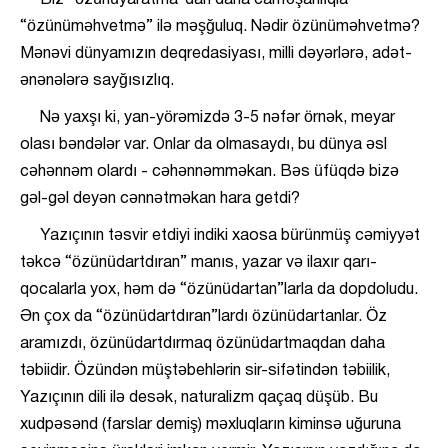
“özünüməhvetmə” ilə məşğuluq. Nədir özünüməhvetmə?
Mənəvi dünyamızın deqredasiyası, milli dəyərlərə, adət-
ənənələrə sayğısızlıq.
Nə yaxşı ki, yan-yörəmizdə 3-5 nəfər örnək, meyar
olası bəndələr var. Onlar da olmasaydı, bu dünya əsl
cəhənnəm olardı - cəhənnəmməkan. Bəs üfüqdə bizə
gəl-gəl deyən cənnətməkan hara getdi?
Yazıçının təsvir etdiyi indiki xaosa bürünmüş cəmiyyət
təkcə “özünüdartdıran” manıs, yazar və ilaxır qarı-
qocalarla yox, həm də “özünüdartan”larla da dopdoludu.
Ən çox da “özünüdartdıran”lardı özünüdartanlar. Öz
aramızdı, özünüdartdırmaq özünüdartmaqdan daha
təbiidir. Özündən müştəbehlərin sir-sifətindən təbiilik,
Yazıçının dili ilə desək, naturalizm qaçaq düşüb. Bu
xudpəsənd (farslar demiş) məxluqların kiminsə uğuruna