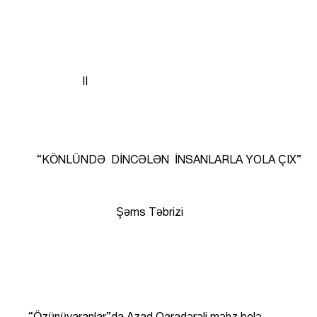
II
“KÖNLÜNDƏ DİNCƏLƏN İNSANLARLA YOLA ÇIX”
Şəms Təbrizi