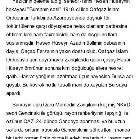
Yazıçının qələmə aldığı sənədli-tarixi Həsən Hüseynin
hekayəsi “Bursanın səsi” 1918-ci ildə Qafqaz İslam
Ordusunun tərkibində Azərbaycanda daşnak tör-
töküntülərinə qarşı döyüşlərdə həlak olanların xatirəsinə
ehtiram kimi həm fəxredicidir, həm də nisgilli notlara
süslənmişdir. Həsən Hüseyn Azad müəllimin babasının
dayısı Qaçaq Fərzalının yaxın dostu olub. Qafqaz İslam
Ordusuyla geri qayıtmayıb Zəngilanda qalan çavuş Həsən
Hüseyn ömrünün sonuna kimi doğulduğu ellərə həsrət
qalıb. Həsrət yanğısını azaltmaq üçün nəvəsinə Bursa adı
qoyub. Bu kövrək notlu təsəlli məni də xəyalən Bursaya
apardı.
Surxayın oğlu Qara Mamedin Zəngilanın keçmiş NKVD
sədri Gəncinski ilə görüşü, rayon rəhbərliyinin tapşırığı ilə
özünün QAZ-24-dündə Gəncəyə aparması və bu uzun
səfərdə onların, xüsusilə Gəncinskinin söhbətləri, məncə
bir tarixi roman üçün qiymətli ədəbi materialdır. İnanmıram