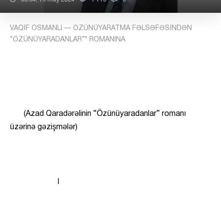
VAQİF OSMANLI — ÖZÜNÜYARATMA FƏLSƏFƏSİNDƏN
“ÖZÜNÜYARADANLAR”* ROMANINA
(Azad Qaradərəlinin “Özünüyaradanlar” romanı
üzərinə gəzişmələr)
I