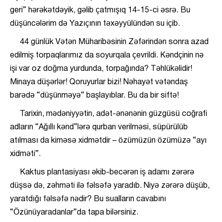
geri” hərəkətdəyik, gəlib çatmışıq 14-15-ci əsrə. Bu
düşüncələrim də Yazıçının təxəyyülündən su içib.
44 günlük Vətən Müharibəsinin Zəfərindən sonra azad
edilmiş torpaqlarımız da soyurqala çevrildi. Kəndçinin nə
işi var oz doğma yurdunda, torpağında? Təhlükəlidir!
Minaya düşərlər! Qoruyurlar bizi! Nəhayət vətəndaş
barədə “düşünməyə” başlayıblar. Bu da bir siftə!
Tarixin, mədəniyyətin, adət-ənənənin güzgüsü coğrafi
adların “Ağıllı kənd”lərə qurban verilməsi, süpürülüb
atılması da kiməsə xidmətdir – özümüzün özümüzə “ayı
xidməti”.
Kaktus plantasiyası əkib-becərən iş adamı zərərə
düşsə də, zəhməti ilə fəlsəfə yaradıb. Niyə zərərə düşüb,
yaratdığı fəlsəfə nədir? Bu sualların cavabını
“Özünüyaradanlar”da tapa bilərsiniz.