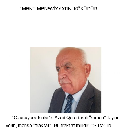
“MƏN” MƏNƏVİYYATIN KÖKÜDÜR
“Özünüyaradanlar”a Azad Qaradərəli “roman” təyini
verib, mənsə “traktat”. Bu traktat millidir -“Siftə” ilə