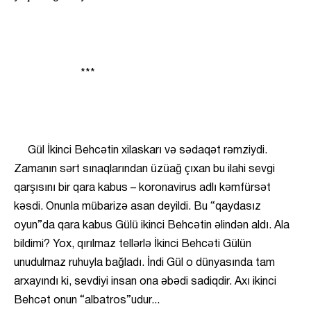
***
Gül İkinci Behcətin xilaskarı və sədaqət rəmziydi.
Zamanın sərt sınaqlarından üzüağ çıxan bu ilahi sevgi
qarşısını bir qara kabus – koronavirus adlı kəmfürsət
kəsdi. Onunla mübarizə asan deyildi. Bu “qaydasız
oyun”da qara kabus Gülü ikinci Behcətin əlindən aldı. Ala
bildimi? Yox, qırılmaz tellərlə İkinci Behcəti Gülün
unudulmaz ruhuyla bağladı. İndi Gül o dünyasında tam
arxayındı ki, sevdiyi insan ona əbədi sadiqdir. Axı ikinci
Behcət onun “albatros”udur...