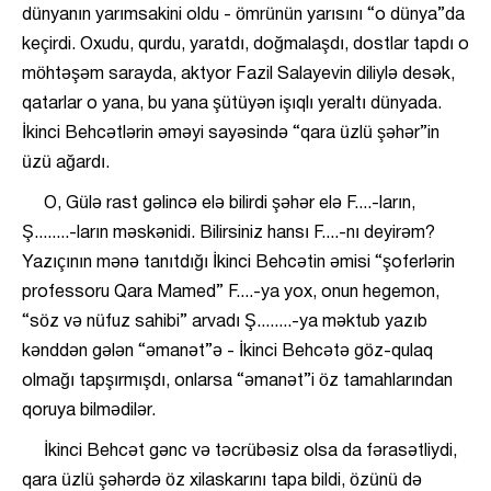
dünyanın yarımsakini oldu - ömrünün yarısını “o dünya”da
keçirdi. Oxudu, qurdu, yaratdı, doğmalaşdı, dostlar tapdı o
möhtəşəm sarayda, aktyor Fazil Salayevin diliylə desək,
qatarlar o yana, bu yana şütüyən işıqlı yeraltı dünyada.
İkinci Behcətlərin əməyi sayəsində “qara üzlü şəhər”in
üzü ağardı.
O, Gülə rast gəlincə elə bilirdi şəhər elə F....-ların,
Ş........-ların məskənidi. Bilirsiniz hansı F....-nı deyirəm?
Yazıçının mənə tanıtdığı İkinci Behcətin əmisi “şoferlərin
professoru Qara Mamed” F....-ya yox, onun hegemon,
“söz və nüfuz sahibi” arvadı Ş........-ya məktub yazıb
kənddən gələn “əmanət”ə - İkinci Behcətə göz-qulaq
olmağı tapşırmışdı, onlarsa “əmanət”i öz tamahlarından
qoruya bilmədilər.
İkinci Behcət gənc və təcrübəsiz olsa da fərasətliydi,
qara üzlü şəhərdə öz xilaskarını tapa bildi, özünü də