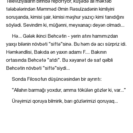
Televiziyaların birində reportyor, küşədə ali məktəb
tələbələrindən Məmməd Əmin Rəsulzadənin kimliyini
soruşanda, kimisi şair, kimisi məşhur yazıçı kimi tanıdığını
söylədi. Sevindim ki, müğənni, meyxanaçı deyən olmadı...
Hə... Gələk ikinci Behcətin - yerin atını hamımızdan
yaxşı bilənin növbəti “siftə”sinə. Bu həm də acı sürpriz idi.
Həmkəndlisi, Bakıda ən yaxın adamı F.... Bakının
ortasında Behcətə “atdı”. Bu xəyanət də saf qəlbli
Behcətin növbəti “siftə”siydi...
Sonda Filosofun düşüncəsindən bir ayrıntı:
“Allahın barmağı yoxdur, amma tökülən gözlər ki, var...”
Ürəyimizi qoruya bilmirik, barı gözlərimizi qoruyaq...