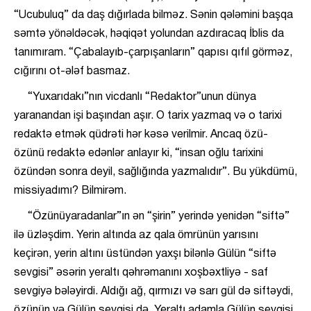
“Ucubuluq” da daş dığırlada bilməz. Sənin qələmini başqa
səmtə yönəldəcək, həqiqət yolundan azdıracaq İblis da
tanımıram. “Çabalayıb-çarpışanların” qapısı qıfıl görməz,
cığırını ot-ələf basmaz.
“Yuxarıdakı”nın vicdanlı “Redaktor”unun dünya
yaranandan işi başından aşır. O tarix yazmaq və o tarixi
redaktə etmək qüdrəti hər kəsə verilmir. Ancaq özü-
özünü redaktə edənlər anlayır ki, “insan oğlu tarixini
özündən sonra deyil, sağlığında yazmalıdır”. Bu yükdümü,
missiyadımı? Bilmirəm.
“Özünüyaradanlar”ın ən “şirin” yerində yenidən “siftə”
ilə üzləşdim. Yerin altında az qala ömrünün yarısını
keçirən, yerin altını üstündən yaxşı bilənlə Gülün “siftə
sevgisi” əsərin yeraltı qəhrəmanını xoşbəxtliyə - saf
sevgiyə bələyirdi. Aldığı ağ, qırmızı və sarı gül də siftəydi,
özünün və Gülün sevgisi də. Yeraltı adamla Gülün sevgisi