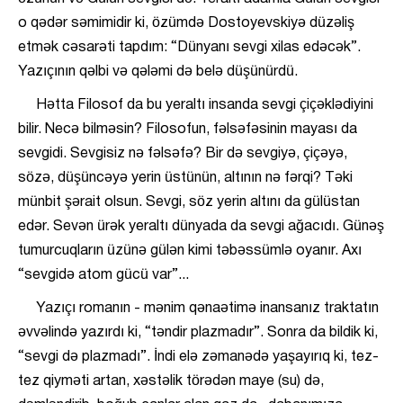
o qədər səmimidir ki, özümdə Dostoyevskiyə düzəliş
etmək cəsarəti tapdım: “Dünyanı sevgi xilas edəcək”.
Yazıçının qəlbi və qələmi də belə düşünürdü.
Hətta Filosof da bu yeraltı insanda sevgi çiçəklədiyini
bilir. Necə bilməsin? Filosofun, fəlsəfəsinin mayası da
sevgidi. Sevgisiz nə fəlsəfə? Bir də sevgiyə, çiçəyə,
sözə, düşüncəyə yerin üstünün, altının nə fərqi? Təki
münbit şərait olsun. Sevgi, söz yerin altını da gülüstan
edər. Sevən ürək yeraltı dünyada da sevgi ağacıdı. Günəş
tumurcuqların üzünə gülən kimi təbəssümlə oyanır. Axı
“sevgidə atom gücü var”...
Yazıçı romanın - mənim qənaətimə inansanız traktatın
əvvəlində yazırdı ki, “təndir plazmadır”. Sonra da bildik ki,
“sevgi də plazmadı”. İndi elə zəmanədə yaşayırıq ki, tez-
tez qiyməti artan, xəstəlik törədən maye (su) də,