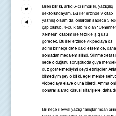
Bilən bilir ki, artıq 6-cı ilimdir ki, yazıçılıq
sektorundayam. Bu illər ərzində 9 kitab
yazmış olsam da, onlardan sadəcə 3 əd
çap olunub. 4-cü kitabım olan "Cəhənnə
Xəritəsi" kitabım isə tezliklə işıq üzü
görəcək. Bu illər ərzində vikipediaya öz
adımı bir neçə dəfə daxil etsəm də, daha
sonradan məqaləm silindi. Silinmə xətası
nədə olduğunu soruşduqda guya mənbələ
düz göstərmədiyimi qeyd etmişdilər. Anl
bilmədiyim şey o idi ki, əgər mənbə səhv
vikipediaya əlavə oluna bilərdi. Amma onla
qonarar alaraq xüsusi sifarişlərə, daha do
Bir neçə il əvvəl yazıçı tanışlarımdan bir