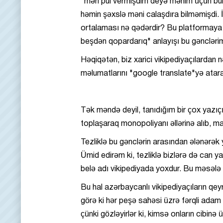
"mən pul vermişdim deyə mənim üçün bunu 
həmin şəxslə məni calaşdıra bilməmişdi. İn
ortalaması nə qədərdir? Bu platformaya
beşdən qopardarıq" anlayışı bu gənclərim
Həqiqətən, biz xarici vikipediyaçılardan 
məlumatlarını "google translate"yə ata
Tək məndə deyil, tanıdığım bir çox yazıç
toplaşaraq monopoliyanı əllərinə alıb, m
Tezliklə bu gənclərin arasından ələnərək
Ümid edirəm ki, tezliklə bizlərə də can y
belə adı vikipediyada yoxdur. Bu məsələ 
Bu hal azərbaycanlı vikipediyaçıların qey
görə ki hər peşə sahəsi üzrə fərqli adam m
çünki gözləyirlər ki, kimsə onların cibin