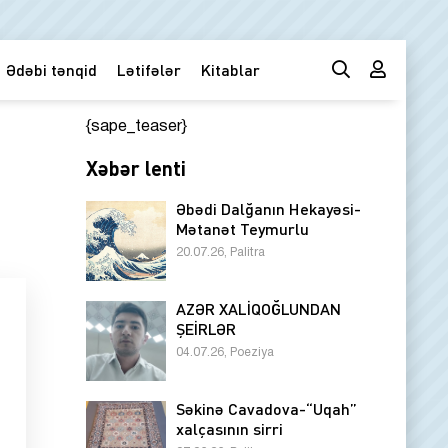
Ədəbi tənqid
Lətifələr
Kitablar
{sape_teaser}
Xəbər lenti
Əbədi Dalğanın Hekayəsi-
Mətanət Teymurlu
20.07.26, Palitra
AZƏR XALİQOĞLUNDAN
ŞEİRLƏR
04.07.26, Poeziya
Səkinə Cavadova-“Uqah”
xalçasının sirri