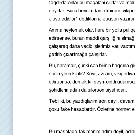
təqdirdə onlar bu məqaləni silirlər və m
deyirlər. Bunu beynimdən atmıram, vikiped
əlavə ediblər" dediklərinə əsasən yazıra
Amma neyləmək olar, hərə bir yolla pul qa
edirsənsə, bunun maddi qarşılığını almağ
çalışaraq daha vacib işlərimiz var, vaxtım
gətirib çıxartmağa çalışırlar.
Bu, haramdır, çünki sən birinin haqqına gi
sənin yerin kiçilir? Xeyr, əzizim, vikipe
edirsənsə, demək ki, qeyri-ciddi adamsan
şəhidlərin adını da silərsən siyahıdan.
Təbii ki, bu yazdıqlarım son deyil, davam
çoxu fake hesablardır. Özlərinə hörmət 
Bu məsələdə tək mənim adım deyil, adların