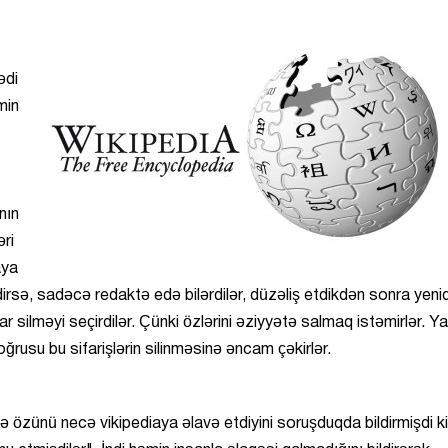
ədi
min
nın
ri
aya
dirsə, sadəcə redaktə edə bilərdilər, düzəliş etdikdən sonra yeni
r silməyi seçirdilər. Çünki özlərini əziyyətə salmaq istəmirlər. Y
ğrusu bu sifarişlərin silinməsinə əncam çəkirlər.
inə özünü necə vikipediaya əlavə etdiyini soruşduqda bildirmişdi ki