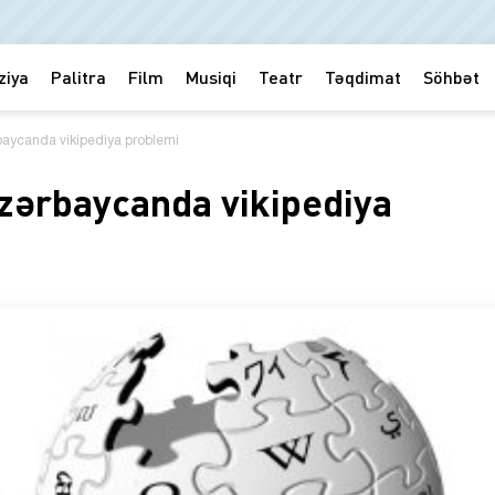
ziya
Palitra
Film
Musiqi
Teatr
Təqdimat
Söhbət
baycanda vikipediya problemi
zərbaycanda vikipediya