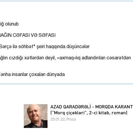
liğ olunub
AĞIN CƏFASI VƏ SƏFASI
ərçə ilə söhbət" şeiri haqqında düşüncələr
lın cızdığı xətlərdən deyil, «axmaq»lıq adlandırılan cəsarətdən
ənha insanlar çoxalan dünyada
AZAD QARADƏRƏLİ - MORQDA KARANT
(“Morq çiçəkləri”, 2-ci kitab, roman)
23.01.22, Proza