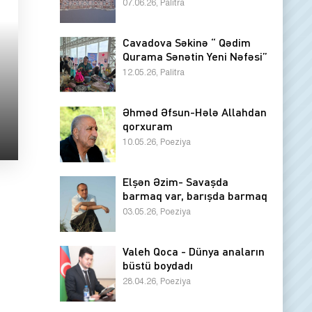
07.06.26, Palitra
Cavadova Səkinə “ Qədim
Qurama Sənətin Yeni Nəfəsi”
12.05.26, Palitra
Əhməd Əfsun-Hələ Allahdan
qorxuram
10.05.26, Poeziya
Elşən Əzim- Savaşda
barmaq var, barışda barmaq
03.05.26, Poeziya
Valeh Qoca - Dünya anaların
büstü boydadı
28.04.26, Poeziya