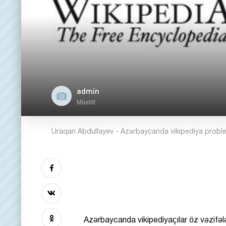
admin
Müəllif:
Uraqan Abdullayev - Azərbaycanda vikipediya probl
Azərbaycanda vikipediyaçılar öz vəzifələr