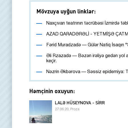
Mövzuya uyğun linklər:
Naxçıvan teatrının təcrübəsi İzmirdə təb
AZAD QARADƏRƏLİ - YETMİŞƏ ÇATM
Fərid Muradzadə — Gülər Natiq İsaqın "S
Əli Rzazadə — Bəzən irəliyə gedən yol ağ
keçir.
Nəzrin Əkbərova — Səssiz epidemiya: T
Həmçinin oxuyun:
LALƏ HÜSEYNOVA - SİRR
27.06.20, Proza