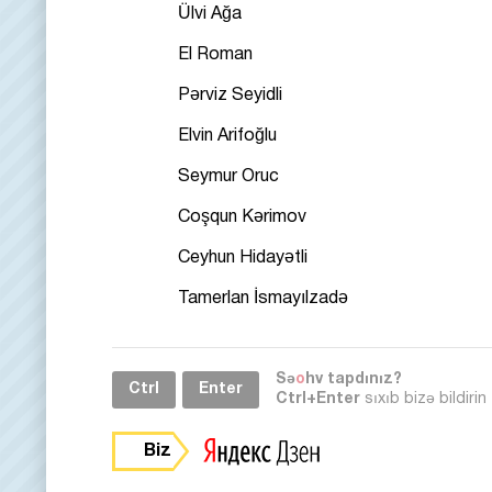
Ülvi Ağa
El Roman
Pərviz Seyidli
Elvin Arifoğlu
Seymur Oruc
Coşqun Kərimov
Ceyhun Hidayətli
Tamerlan İsmayılzadə
Sə
o
hv tapdınız?
Ctrl
Enter
Ctrl+Enter
sıxıb bizə bildirin
Biz