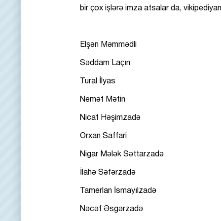
bir çox işlərə imza atsalar da, vikipediya
Elşən Məmmədli
Səddam Laçın
Tural İlyas
Nemət Mətin
Nicat Həşimzadə
Orxan Saffari
Nigar Mələk Səttarzadə
İlahə Səfərzadə
Tamerlan İsmayılzadə
Nəcəf Əsgərzadə