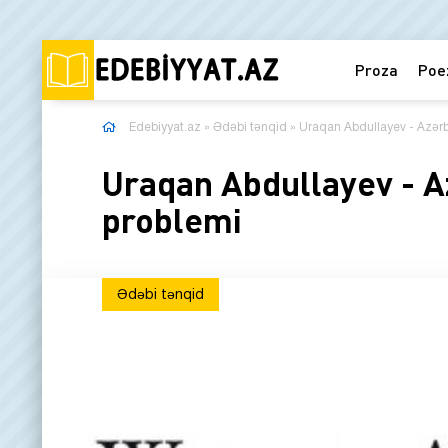
Proza
Poe
Edebiyyat.az
»
Ədəbi tənqid
» Uraqan Abdullayev - Azər
Uraqan Abdullayev - A
problemi
Ədəbi tənqid