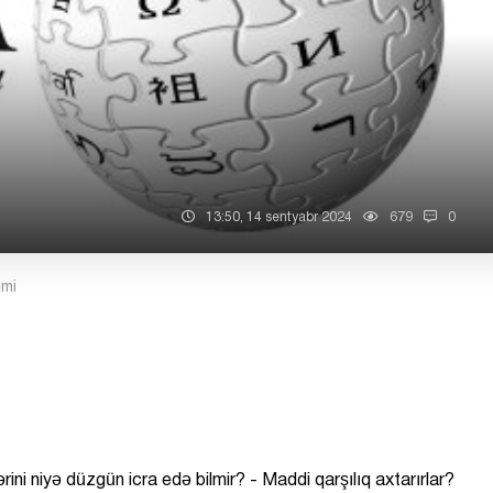
13:50, 14 sentyabr 2024
679
0
emi
ini niyə düzgün icra edə bilmir? - Maddi qarşılıq axtarırlar?