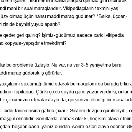
etmişdilər". İndi həmin insanla əlaqəsi qalmadığını bildirərək
di məni bir sual maraqlandırır. Vikipediaçıların təxmini yaş
 üzv olmaq üçün hansı maddi maraq güdürlər? "Bəlkə, üçdən-
izin də beynini yuyub aparıb?
nə qədər geri qalırıq? İşimiz-gücümüz sadəcə xarici vikipedia
raq kopyala-yapışdır etməkdirmi?
ılar bu problemlə üzləşib. Nə var, nə var 3-5 yeniyetmə bura
addi maraq güdərək iş görürlər.
 yaxşılarını saxlamağı ümid edərək bu məqaləmi də burada bitirir
andıran tapılacaq. Çünki çoxlu sayda gənc yazar vardır ki, onların
bir çoxumuzun etmək istəyib də, qarşımızın alındığı bir məsələdi
ri-ciddi tanınmasına gətirib çıxarır. Sistem düzgün qurulmayıb, 
əşğul olmalıdır. Son illərdə, demək olar ki, heç kimi əlavə etmirl
ə üçdən-beşdən basa, yalnız bundan sonra özləri əlavə edərlər. Ə