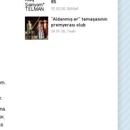
85
01.02.26, Söhbət
“Aldanmış ər” tamaşasının
premyerası olub
24.01.26, Teatr
əm.
r.
ona
ər,
ks