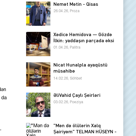
Nemət Mətin - Qisas
26.04.26, Proza
Xədicə Həmidova — Gözdə
İlkin: yaddaşın parçada əksi
01.04.26, Palitra
Nicat Hunalpla ayaqüstü
müsahibə
14.02.26, Söhbət
dən
ƏliVahid Çaylı Şeirləri
a da
03.02.26, Poeziya
"Mən də ölülərin Xalq
,
Şairiyəm" TELMAN HÜSEYN -