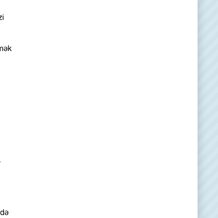
zi
ömək
r
rdə