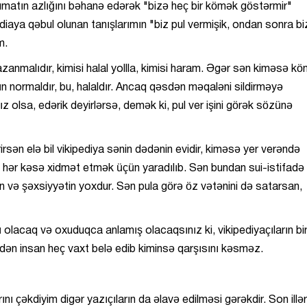
əlumatın azlığını bəhanə edərək "bizə heç bir kömək göstərmir"
iaya qəbul olunan tanışlarımın "biz pul vermişik, ondan sonra bi
m.
zanmalıdır, kimisi halal yollla, kimisi haram. Əgər sən kiməsə k
ın normaldır, bu, halaldır. Ancaq qəsdən məqaləni sildirməyə
ız olsa, edərik deyirlərsə, demək ki, pul ver işini görək sözünə
rirsən elə bil vikipediya sənin dədənin evidir, kiməsə yer verəndə
diya hər kəsə xidmət etmək üçün yaradılıb. Sən bundan sui-istifadə
 və şəxsiyyətin yoxdur. Sən pula görə öz vətənini də satarsan,
ı olacaq və oxuduqca anlamış olacaqsınız ki, vikipediyaçıların bi
edən insan heç vaxt belə edib kiminsə qarşısını kəsməz.
ı çəkdiyim digər yazıçıların da əlavə edilməsi gərəkdir. Son illə