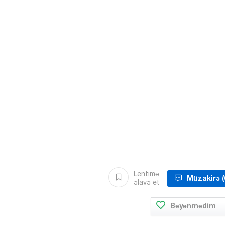
Lentimə
Müzakirə
(
əlavə et
Bəyənmədim