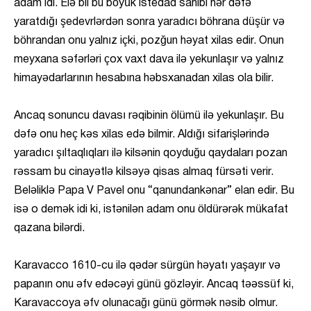
adam idi. Elə bil bu böyük istedad sahibi hər dəfə
yaratdığı şedevrlərdən sonra yaradıcı böhrana düşür və
böhrandan onu yalnız içki, pozğun həyat xilas edir. Onun
meyxana səfərləri çox vaxt dava ilə yekunlaşır və yalnız
himayədarlarının hesabına həbsxanadan xilas ola bilir.
Ancaq sonuncu davası rəqibinin ölümü ilə yekunlaşır. Bu
dəfə onu heç kəs xilas edə bilmir. Aldığı sifarişlərində
yaradıcı şıltaqlıqları ilə kilsənin qoyduğu qaydaları pozan
rəssam bu cinayətlə kilsəyə qisas almaq fürsəti verir.
Beləliklə Papa V Pavel onu “qanundankənar” elan edir. Bu
isə o demək idi ki, istənilən adam onu öldürərək mükafat
qazana bilərdi.
Karavacco 1610-cu ilə qədər sürgün həyatı yaşayır və
papanın onu əfv edəcəyi günü gözləyir. Ancaq təəssüf ki,
Karavaccoya əfv olunacağı günü görmək nəsib olmur.