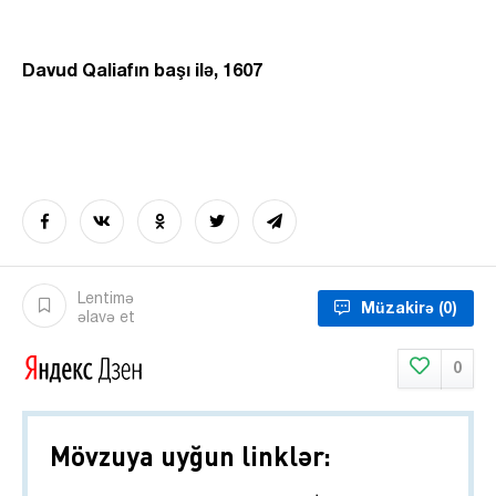
Davud Qaliafın başı ilə, 1607
Lentimə
Müzakirə
(0)
əlavə et
0
Mövzuya uyğun linklər: