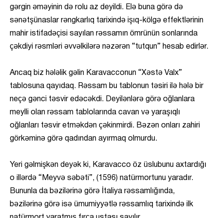
gərgin əməyinin də rolu az deyildi. Elə buna görə də
sənətşünaslar rəngkarlıq tarixində işıq-kölgə effektlərinin
mahir istifadəçisi sayılan rəssamın ömrünün sonlarında
çəkdiyi rəsmləri əvvəlkilərə nəzərən “tutqun” hesab edirlər.
Ancaq biz hələlik gəlin Karavacconun “Xəstə Valx”
tablosuna qayıdaq. Rəssam bu tablonun təsiri ilə hələ bir
neçə gənci təsvir edəcəkdi. Deyilənlərə görə oğlanlara
meylli olan rəssam tablolarında cavan və yaraşıqlı
oğlanları təsvir etməkdən çəkinmirdi. Bəzən onları zahiri
görkəminə görə qadından ayırmaq olmurdu.
Yeri gəlmişkən deyək ki, Karavacco öz üslubunu axtardığı
o illərdə “Meyvə səbəti”, (1596) natürmortunu yaradır.
Bununla da bəzilərinə görə İtaliya rəssamlığında,
bəzilərinə görə isə ümumiyyətlə rəssamlıq tarixində ilk
natürmort yaratmış fırça ustası sayılır.