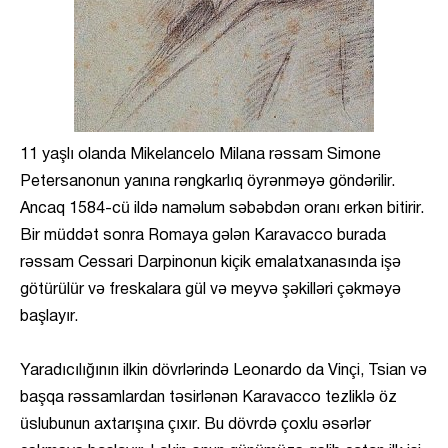
11 yaşlı olanda Mikelancelo Milana rəssam Simone
Petersanonun yanına rəngkarlıq öyrənməyə göndərilir.
Ancaq 1584-cü ildə naməlum səbəbdən oranı erkən bitirir.
Bir müddət sonra Romaya gələn Karavacco burada
rəssam Cessari Darpinonun kiçik emalatxanasında işə
götürülür və freskalara gül və meyvə şəkilləri çəkməyə
başlayır.
Yaradıcılığının ilkin dövrlərində Leonardo da Vinçi, Tsian və
başqa rəssamlardan təsirlənən Karavacco tezliklə öz
üslubunun axtarışına çıxır. Bu dövrdə çoxlu əsərlər