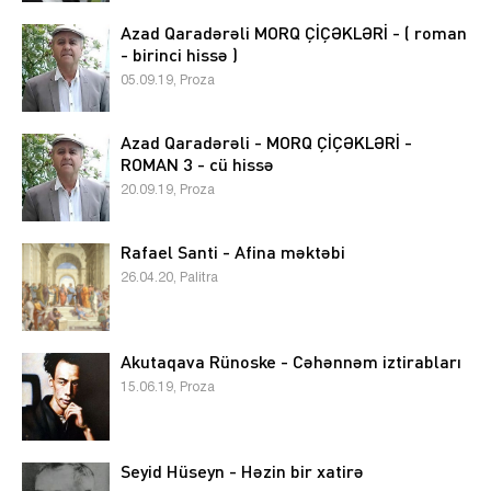
Azad Qaradərəli MORQ ÇİÇƏKLƏRİ - ( roman
- birinci hissə )
05.09.19, Proza
Azad Qaradərəli - MORQ ÇİÇƏKLƏRİ -
ROMAN 3 - cü hissə
20.09.19, Proza
Rafael Santi - Afina məktəbi
26.04.20, Palitra
Akutaqava Rünoske - Cəhənnəm iztirabları
15.06.19, Proza
Seyid Hüseyn - Həzin bir xatirə