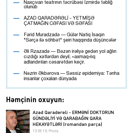
Naxçıvan teatrının təcrübəsi İzmirdə təbliğ
olunub
AZAD QARADƏRƏLİ - YETMİŞƏ
ÇATMAĞIN CƏFASI VƏ SƏFASI
Fərid Muradzadə — Gülər Natiq İsaqın
"Sərçə ilə söhbət" şeiri haqqında düşüncələr
Əli Rzazadə — Bəzən irəliyə gedən yol ağlın
cızdığı xətlərdən deyil, «axmaq»lıq
adlandırılan cəsarətdən keçir.
Nəzrin Əkbərova — Səssiz epidemiya: Tənha
insanlar çoxalan dünyada
Həmçinin oxuyun:
Azad Qaradərəli - ERMƏNİ DOKTORUN
GÜNDƏLİYİ VƏ QARABAĞIN QARA
HEKAYƏTLƏRİ (romandan parça)
13.05.19, Proza