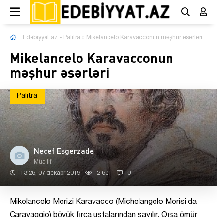
Edebiyyat.az
»
Palitra
» Mikelancelo Karavacconun məşhur əsərləri
Mikelancelo Karavacconun
məşhur əsərləri
Palitra
Necef Esgerzade
Müəllif:
13:26, 07 dekabr 2019
2 631
0
Mikelancelo Merizi Karavacco (Michelangelo Merisi da
Caravaggio) böyük fırça ustalarından sayılır. Qısa ömür