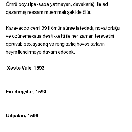
Ömrü boyu ipə-sapa yatmayan, davakarlığı ilə ad
qazanmış rəssam müəmmalı şəkildə ölür.
Karavacco cəmi 39 il ömür sürsə istedadı, novatorluğu
və özünəməxsus dəsti-xətti ilə hər zaman təravətini
qoruyub saxlayacaq və rəngkarlıq həvəskarlarını
heyrətləndirməyə davam edəcək.
Xəstə Valx, 1593
Fırıldaqçılar, 1594
Udçalan, 1596