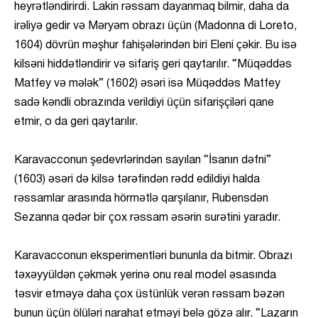
heyrətləndirirdi. Lakin rəssam dayanmaq bilmir, daha da
irəliyə gedir və Məryəm obrazı üçün (Madonna di Loreto,
1604) dövrün məşhur fahişələrindən biri Eleni çəkir. Bu isə
kilsəni hiddətləndirir və sifariş geri qaytarılır. “Müqəddəs
Matfey və mələk” (1602) əsəri isə Müqəddəs Matfey
sadə kəndli obrazında verildiyi üçün sifarişçiləri qane
etmir, o da geri qaytarılır.
Karavacconun şedevrlərindən sayılan “İsanın dəfni”
(1603) əsəri də kilsə tərəfindən rədd edildiyi halda
rəssamlar arasında hörmətlə qarşılanır, Rubensdən
Sezanna qədər bir çox rəssam əsərin surətini yaradır.
Karavacconun eksperimentləri bununla da bitmir. Obrazı
təxəyyüldən çəkmək yerinə onu real model əsasında
təsvir etməyə daha çox üstünlük verən rəssam bəzən
bunun üçün ölüləri narahat etməyi belə gözə alır. “Lazarın