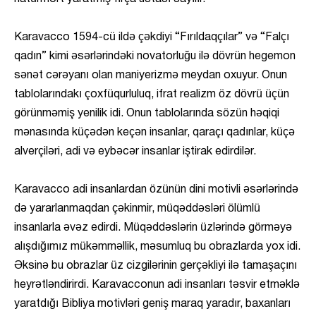
Karavacco 1594-cü ildə çəkdiyi “Fırıldaqçılar” və “Falçı
qadın” kimi əsərlərindəki novatorluğu ilə dövrün hegemon
sənət cərəyanı olan maniyerizmə meydan oxuyur. Onun
tablolarındakı çoxfüqurluluq, ifrat realizm öz dövrü üçün
görünməmiş yenilik idi. Onun tablolarında sözün həqiqi
mənasında küçədən keçən insanlar, qaraçı qadınlar, küçə
alverçiləri, adi və eybəcər insanlar iştirak edirdilər.
Karavacco adi insanlardan özünün dini motivli əsərlərində
də yararlanmaqdan çəkinmir, müqəddəsləri ölümlü
insanlarla əvəz edirdi. Müqəddəslərin üzlərində görməyə
alışdığımız mükəmməllik, məsumluq bu obrazlarda yox idi.
Əksinə bu obrazlar üz cizgilərinin gerçəkliyi ilə tamaşaçını
heyrətləndirirdi. Karavacconun adi insanları təsvir etməklə
yaratdığı Bibliya motivləri geniş maraq yaradır, baxanları