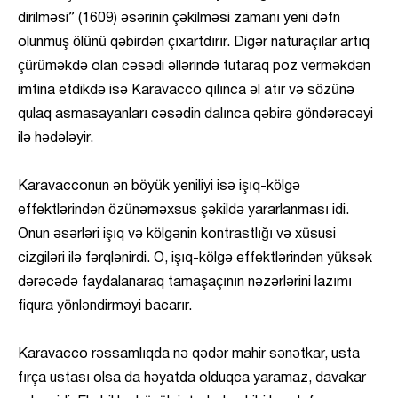
dirilməsi” (1609) əsərinin çəkilməsi zamanı yeni dəfn
olunmuş ölünü qəbirdən çıxartdırır. Digər naturaçılar artıq
çürüməkdə olan cəsədi əllərində tutaraq poz verməkdən
imtina etdikdə isə Karavacco qılınca əl atır və sözünə
qulaq asmasayanları cəsədin dalınca qəbirə göndərəcəyi
ilə hədələyir.
Karavacconun ən böyük yeniliyi isə işıq-kölgə
effektlərindən özünəməxsus şəkildə yararlanması idi.
Onun əsərləri işıq və kölgənin kontrastlığı və xüsusi
cizgiləri ilə fərqlənirdi. O, işıq-kölgə effektlərindən yüksək
dərəcədə faydalanaraq tamaşaçının nəzərlərini lazımı
fiqura yönləndirməyi bacarır.
Karavacco rəssamlıqda nə qədər mahir sənətkar, usta
fırça ustası olsa da həyatda olduqca yaramaz, davakar