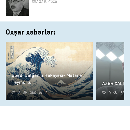
09.12.19, Proza
Oxşar xəbərlər:
Əbədi Dalğanın Hekayəsi- Mətanət
Teymurlu
AZƏR XALİQ
2
380
2
0
305