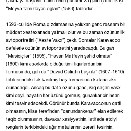
çəkməyə başlayır. Lakin onun günümüzə gəlib çatan ilk işi
“Meyvə təmizləyən oğlan” (1593) tablodur.
1593-cü ildə Roma qızdırmasına yoluxan gənc rəssam bir
müddət xəstəxanada yatmalı olur və bu zaman özünün ilk
avtoportretini (“Xəstə Vakx”) çəkir. Sonralar Karavacco
dəfələrlə özünün avtoportretini yaradacaqdı. Bu gah
“Musiqiçilər” (1595), “Həvari Matfeyin şəhid olması”
(1600) kimi əsərlərdə olduğu kimi fiqurlardan biri
formasında, gah da “Davud Qaliafın başı ilə” (1607-1610)
tablosundakı tək kəsilmiş baş formasında kətana əks
olunacaqdı. Ancaq bu dəfə özünü gənc, işıq saçan vakx
kimi deyil, həyatın hər üzünü görmüş, günahkar bir insan
kimi təsvir edəcəkdi. Görünür bunda Karavacconun qatil
olmasının, kilsə tərəfindən “qanundankənar” elan edilərək
təqib olunmasının, davakar xasiyyətinin, istifadə etdiyi
rənglərin tərkibindəki ağır metallarının zərərli təsirinin,