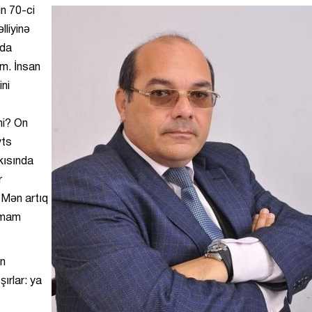
in
70-ci
lliyinə
nda
am. İnsan
ni
ini? On
yts
kısında
r
 “Mən artıq
amam
ən
şırlar: ya