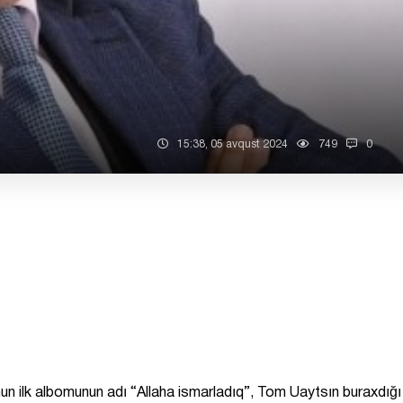
15:38, 05 avqust 2024
749
0
nun ilk albomunun adı “Allaha ismarladıq”, Tom Uaytsın buraxdığı