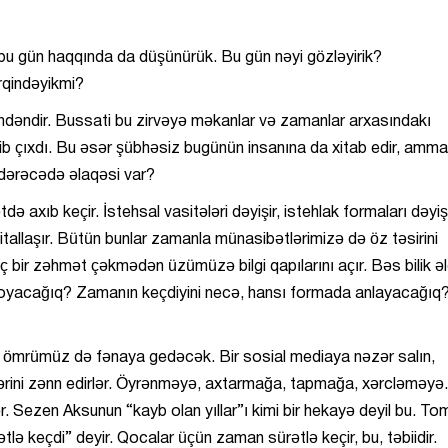
bu gün haqqında da düşünürük. Bu gün nəyi gözləyirik?
rqindəyikmi?
ərindəndir. Bussati bu zirvəyə məkanlar və zamanlar arxasındakı
lib çıxdı. Bu əsər şübhəsiz bugünün insanına da xitab edir, amma
ə dərəcədə əlaqəsi var?
ə axıb keçir. İstehsal vasitələri dəyişir, istehlak formaları dəyişi
gitallaşır. Bütün bunlar zamanla münasibətlərimizə də öz təsirini
heç bir zəhmət çəkmədən üzümüzə bilgi qapılarını açır. Bəs bilik ə
oyacağıq? Zamanın keçdiyini necə, hansı formada anlayacağıq
a ömrümüz də fənaya gedəcək. Bir sosial mediaya nəzər salın,
ərini zənn edirlər. Öyrənməyə, axtarmağa, tapmağa, xərcləməyə.
ər. Sezen Aksunun “kayb olan yıllar”ı kimi bir hekayə deyil bu. To
ə keçdi” deyir. Qocalar üçün zaman sürətlə keçir, bu, təbiidir.