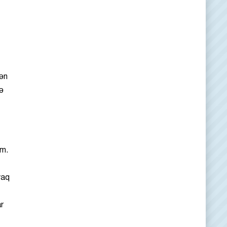
rən
ə
am.
yaq
r