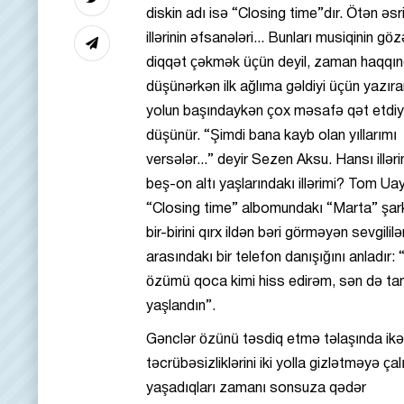
diskin adı isə “Closing time”dır. Ötən əsr
illərinin əfsanələri... Bunları musiqinin gözə
diqqət çəkmək üçün deyil, zaman haqqı
düşünərkən ilk ağlıma gəldiyi üçün yazır
yolun başındaykən çox məsafə qət etdiyi
düşünür. “Şimdi bana kayb olan yıllarımı
versələr...” deyir Sezen Aksu. Hansı illər
beş-on altı yaşlarındakı illərimi? Tom Ua
“Closing time” albomundakı “Marta” şar
bir-birini qırx ildən bəri görməyən sevgililə
arasındakı bir telefon danışığını anladır:
özümü qoca kimi hiss edirəm, sən də t
yaşlandın”.
Gənclər özünü təsdiq etmə təlaşında ik
təcrübəsizliklərini iki yolla gizlətməyə çalı
yaşadıqları zamanı sonsuza qədər