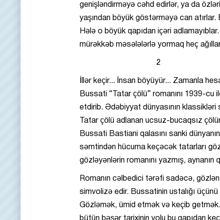
genişləndirməyə cəhd edirlər, ya da özləri
yaşından böyük göstərməyə can atırlar. 
Hələ o böyük qapıdan içəri adlamayıblar. “K
mürəkkəb məsələlərlə yormaq heç ağıllar
2
İllər keçir... İnsan böyüyür... Zamanla he
Bussati “Tatar çölü” romanını 1939-cu il
etdirib. Ədəbiyyat dünyasının klassiklər
Tatar çölü adlanan ucsuz-bucaqsız çölün 
Bussati Bastiani qalasını sanki dünyanın
səmtindən hücuma keçəcək tatarları gözl
gözləyənlərin romanını yazmış, aynanın 
Romanın cəlbedici tərəfi sadəcə, gözlənt
simvolizə edir. Bussatinin ustalığı üçünü 
Gözləmək, ümid etmək və keçib getmək...
bütün bəşər tarixinin yolu bu qapıdan k