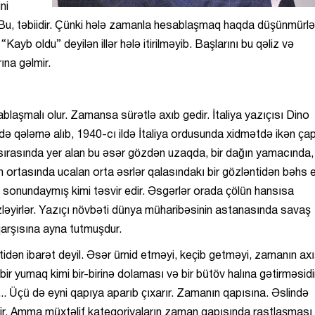
ni
Bu, təbiidir. Çünki hələ zamanla hesablaşmaq haqda düşünmürlə
ayb oldu” deyilən illər hələ itirilməyib. Başlarını bu qəliz və
ına gəlmir.
sablaşmalı olur. Zamansa sürətlə axıb gedir. İtaliya yazıçısı Dino
də qələmə alıb, 1940-cı ildə İtaliya ordusunda xidmətdə ikən ça
i sırasında yer alan bu əsər gözdən uzaqda, bir dağın yamacında,
ortasında ucalan orta əsrlər qalasındakı bir gözləntidən bəhs e
 sonundaymış kimi təsvir edir. Əsgərlər orada çölün hansısa
əyirlər. Yazıçı növbəti dünya müharibəsinin astanasında savaş
qarşısına ayna tutmuşdur.
idən ibarət deyil. Əsər ümid etməyi, keçib getməyi, zamanın axı
bir yumaq kimi bir-birinə dolaması və bir bütöv halına gətirməsidi
 Üçü də eyni qapıya aparıb çıxarır. Zamanın qapısına. Əslində
eçir. Amma müxtəlif kateqoriyaların zaman qapısında rastlaşması