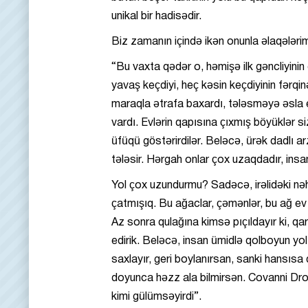
unikal bir hadisədir.
Biz zamanın içində ikən onunla əlaqələrim
“Bu vaxta qədər o, həmişə ilk gəncliyinin 
yavaş keçdiyi, heç kəsin keçdiyinin fərqinə
maraqla ətrafa baxardı, tələsməyə əsla e
vardı. Evlərin qapısına çıxmış böyüklər
üfüqü göstərirdilər. Beləcə, ürək dadlı a
tələsir. Hərgah onlar çox uzaqdadır, insa
Yol çox uzundurmu? Sadəcə, irəlidəki nəhr
çatmışıq. Bu ağaclar, çəmənlər, bu ağ ev 
Az sonra qulağına kimsə pıçıldayır ki, q
edirik. Beləcə, insan ümidlə qolboyun yo
saxlayır, geri boylanırsan, sanki hansısa
doyunca həzz ala bilmirsən. Covanni Dro
kimi gülümsəyirdi”.