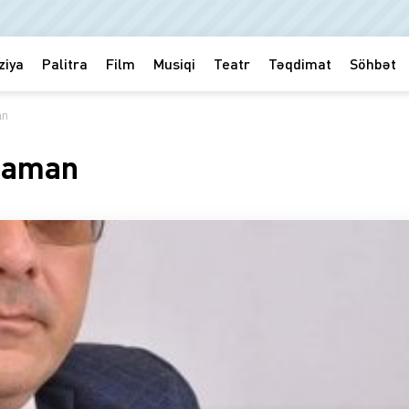
ziya
Palitra
Film
Musiqi
Teatr
Təqdimat
Söhbət
an
 zaman