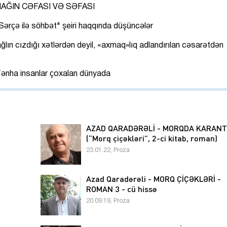
AĞIN CƏFASI VƏ SƏFASI
ərçə ilə söhbət" şeiri haqqında düşüncələr
lın cızdığı xətlərdən deyil, «axmaq»lıq adlandırılan cəsarətdən
ənha insanlar çoxalan dünyada
AZAD QARADƏRƏLİ - MORQDA KARANT
(“Morq çiçəkləri”, 2-ci kitab, roman)
23.01.22, Proza
Azad Qaradərəli - MORQ ÇİÇƏKLƏRİ -
ROMAN 3 - cü hissə
20.09.19, Proza