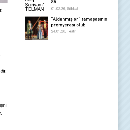
85
01.02.26, Söhbət
r.
“Aldanmış ər” tamaşasının
premyerası olub
24.01.26, Teatr
p
dir.
şını
r.