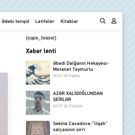
Ədəbi tənqid
Lətifələr
Kitablar
{sape_teaser}
Xəbər lenti
Əbədi Dalğanın Hekayəsi-
Mətanət Teymurlu
20.07.26, Palitra
AZƏR XALİQOĞLUNDAN
ŞEİRLƏR
04.07.26, Poeziya
Səkinə Cavadova-“Uqah”
xalçasının sirri