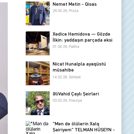
Nemət Mətin - Qisas
26.04.26, Proza
Xədicə Həmidova — Gözdə
İlkin: yaddaşın parçada əksi
01.04.26, Palitra
Nicat Hunalpla ayaqüstü
müsahibə
14.02.26, Söhbət
ƏliVahid Çaylı Şeirləri
03.02.26, Poeziya
"Mən də ölülərin Xalq
Şairiyəm" TELMAN HÜSEYN -