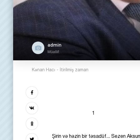
admin
Müəllif:
Kənan Hacı - İtirilmiş zaman
1
Şirin və həzin bir təsadüf... Sezen Aksu