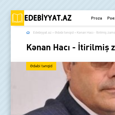
Proza
Poe
Edebiyyat.az
»
Ədəbi tənqid
» Kənan Hacı - İtirilmiş zam
Kənan Hacı - İtirilmiş
Ədəbi tənqid