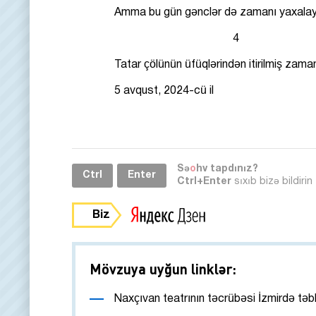
Amma bu gün gənclər də zamanı yaxalaya b
4
Tatar çölünün üfüqlərindən itirilmiş zaman 
5 avqust, 2024-cü il
Sə
o
hv tapdınız?
Ctrl
Enter
Ctrl+Enter
sıxıb bizə bildirin
Biz
Mövzuya uyğun linklər:
Naxçıvan teatrının təcrübəsi İzmirdə təb