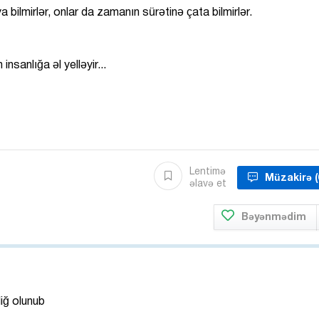
ilmirlər, onlar da zamanın sürətinə çata bilmirlər.
insanlığa əl yelləyir...
Lentimə
Müzakirə
(
əlavə et
Bəyənmədim
liğ olunub