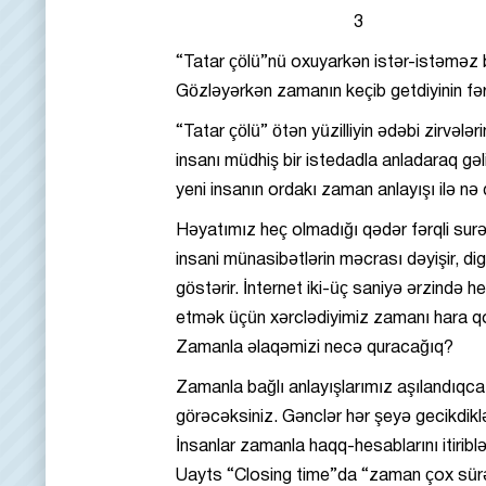
3
“Tatar çölü”nü oxuyarkən istər-istəməz 
Gözləyərkən zamanın keçib getdiyinin fə
“Tatar çölü” ötən yüzilliyin ədəbi zirvəl
insanı müdhiş bir istedadla anladaraq gə
yeni insanın ordakı zaman anlayışı ilə n
Həyatımız heç olmadığı qədər fərqli surətd
insani münasibətlərin məcrası dəyişir, di
göstərir. İnternet iki-üç saniyə ərzində 
etmək üçün xərclədiyimiz zamanı hara q
Zamanla əlaqəmizi necə quracağıq?
Zamanla bağlı anlayışlarımız aşılandıqc
görəcəksiniz. Gənclər hər şeyə gecikdikl
İnsanlar zamanla haqq-hesablarını itiribl
Uayts “Closing time”da “zaman çox sürətl