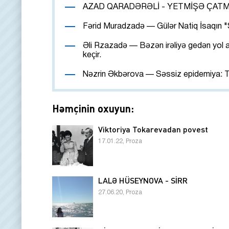
AZAD QARADƏRƏLİ - YETMİŞƏ ÇATM
Fərid Muradzadə — Gülər Natiq İsaqın "S
Əli Rzazadə — Bəzən irəliyə gedən yol ağ
keçir.
Nəzrin Əkbərova — Səssiz epidemiya: T
Həmçinin oxuyun:
Viktoriya Tokarevadan povest
17.01.22, Proza
LALƏ HÜSEYNOVA - SİRR
27.06.20, Proza