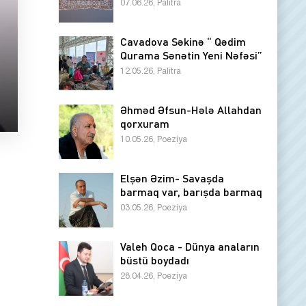
07.06.26, Palitra
Cavadova Səkinə “ Qədim
Qurama Sənətin Yeni Nəfəsi”
12.05.26, Palitra
Əhməd Əfsun-Hələ Allahdan
qorxuram
10.05.26, Poeziya
Elşən Əzim- Savaşda
barmaq var, barışda barmaq
03.05.26, Poeziya
Valeh Qoca - Dünya anaların
büstü boydadı
28.04.26, Poeziya