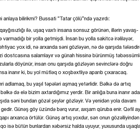
i anlaya bilirikmi? Bussati “Tatar çölü”ndə yazırdı:
qayğısızlığı ilə, uşaq vaxtı insana sonsuz görünən, illərin yavaş-
 varmadığı bir yolla getmişdi. İnsan bu yolla sakitcə irəliləyər,
htiyac yox idi, nə arxanda səni gözləyən, nə də qarşıda tələsdi
 sizi dostcasına salamlayır və günah hissinə bürünmüş təbəssüml
rzularla döyünür, insan onu qarşıda gözləyən sevinclərə doğru
nsa inanır ki, bu yol mütləq o xoşbəxtliyə aparıb çıxaracaq.
i adlamaq, bu yaşıl təpələri aşmaq yetərlidir. Bəlkə də artıq
bəlkə də elə bizim axtardığımız yerdir. Bir anlığa buna inanır ad
arşıda səni bundan gözəl şeylər gözləyir. Və yenidən yola davam
l gedir. Günəş göy üzündə bərq vurur, axşam qüruba enir. Qəfil a
 qapı arxanca örtülür. Günəş artıq yoxdur, sən onun gözəlliyindən
qo isə bütün bunlardan xəbərsiz halda uyuyur, yuxusunda uşaqla