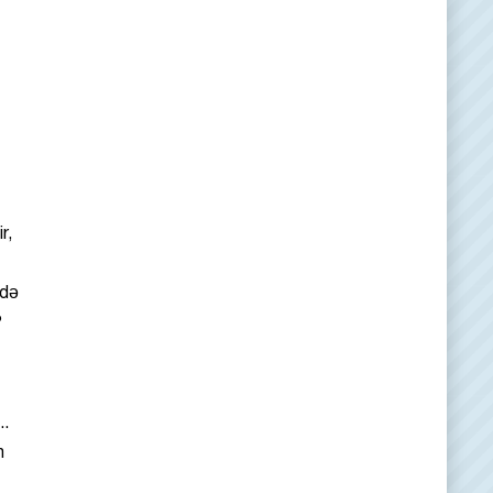
r,
ldə
?
..
m